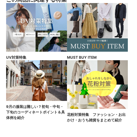
UV対策特集
MUST BUY ITEM
9月の服装は難しい？初旬・中旬・
下旬のコーディネートポイント＆具
花粉対策特集 ファッション・お出
体例を紹介
かけ・おうち雑貨をまとめて紹介