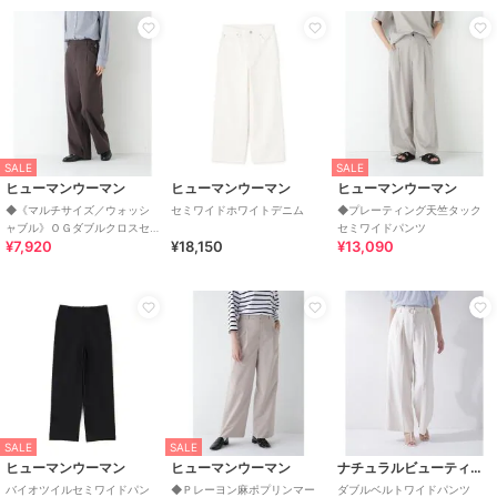
SALE
SALE
ヒューマンウーマン
ヒューマンウーマン
ヒューマンウーマン
◆《マルチサイズ／ウォッシ
セミワイドホワイトデニム
◆プレーティング天竺タック
ャブル》ＯＧダブルクロスセ
セミワイドパンツ
¥7,920
¥18,150
¥13,090
ミワイドパンツ
SALE
SALE
ヒューマンウーマン
ヒューマンウーマン
ナチュラルビューティーベーシック
バイオツイルセミワイドパン
◆Ｐレーヨン麻ポプリンマー
ダブルベルトワイドパンツ