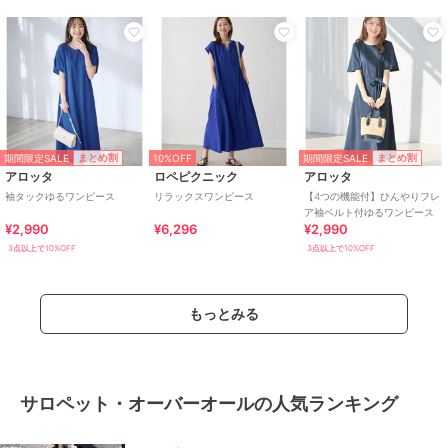
期間限定SALE
期間限定SALE
まとめ割
まとめ割
10%OFF
アロッタ
ロペピクニック
アロッタ
袖タックゆるワンピース
リラックスワンピース
【4つの機能付】ひんやりフレ
ア袖ベルト付ゆるワンピース
¥2,990
¥6,296
¥2,990
3点以上で10%OFF
3点以上で10%OFF
もっとみる
サロペット・オーバーオールの人気ランキング