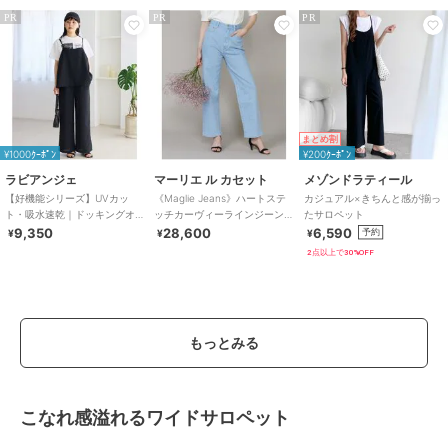
PR
PR
PR
まとめ割
¥1000ｸｰﾎﾟﾝ
¥200ｸｰﾎﾟﾝ
ラビアンジェ
マーリエ ル カセット
メゾンドラティール
【好機能シリーズ】UVカッ
《Maglie Jeans》ハートステ
カジュアル×きちんと感が揃っ
ト・吸水速乾｜ドッキングオ
ッチカーヴィーラインジーン
たサロペット
ールインワン｜360度こなれ見
ズ
9,350
28,600
6,590
予約
¥
¥
¥
え/バックスリット
2点以上で30%OFF
もっとみる
こなれ感溢れるワイドサロペット