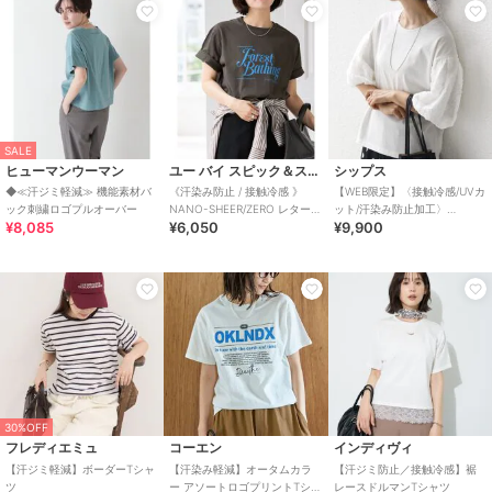
SALE
ヒューマンウーマン
ユー バイ スピック＆スパン
シップス
◆≪汗ジミ軽減≫ 機能素材バ
《汗染み防止 / 接触冷感 》
【WEB限定】〈接触冷感/UVカ
ック刺繍ロゴプルオーバー
NANO-SHEER/ZERO レターロ
ット/汗染み防止加工〉
¥8,085
¥6,050
¥9,900
ゴTEE
FUNCTION 袖 レース プルオ
ーバー
30%OFF
フレディエミュ
コーエン
インディヴィ
【汗ジミ軽減】ボーダーTシャ
【汗染み軽減】オータムカラ
【汗ジミ防止／接触冷感】裾
ツ
ー アソートロゴプリントTシャ
レースドルマンTシャツ