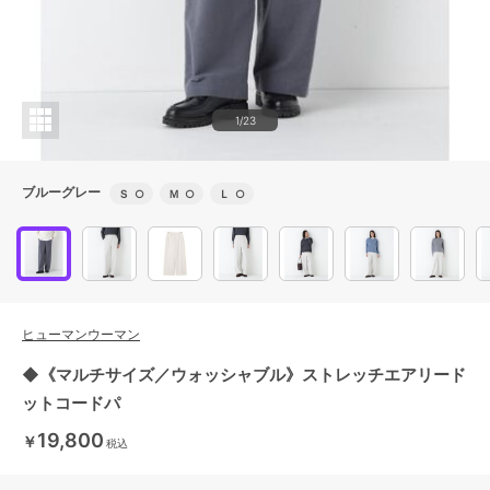
1/23
ブルーグレー
Ｓ
○
Ｍ
○
Ｌ
○
ヒューマンウーマン
◆《マルチサイズ／ウォッシャブル》ストレッチエアリード
ットコードパ
19,800
￥
税込