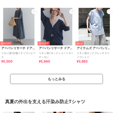
50%OFF
40%OFF
SALE
アーバンリサーチ ドアーズ
アーバンリサーチ ドアーズ
アイテムズ アーバンリサーチ
リネン混5分袖ミディワンピー
リネン混Vネックショートカー
リネン混タックフレンチスリ
ス
ディガン
ーブシャツ
¥5,500
¥5,940
¥3,993
もっとみる
真夏の外出を支える汗染み防止Tシャツ