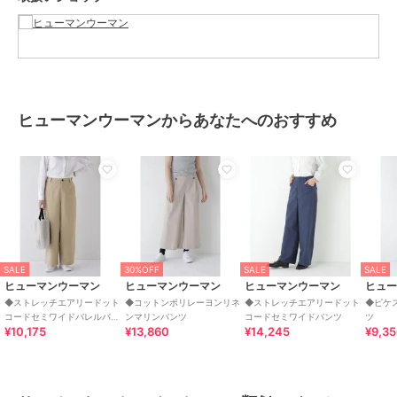
サイズ
Ｓ,Ｍ,Ｌ
素材
（表生地）コットン 99% ポリエス
テル 1%（裏生地）ポリエステル 1
00%
商品のお取り扱い方法
ヒューマンウーマンからあなたへのおすすめ
お手入れ
40℃非常に弱い 漂白× アイロン15
0℃ ドライ弱い タンブル乾燥× 吊
り干し ウェット非常に弱い
特徴
オールインワン・サロペット
綿・コットン素材
/
ポリエステル
素材
/
無地
/
ワイド・バギー
/
ストレートパンツ
/
ミッドライズ
SALE
30%OFF
SALE
SALE
サロペット・オーバーオール
ヒューマンウーマン
ヒューマンウーマン
ヒューマンウーマン
ヒュ
綿・コットン素材
/
ポリエステル
◆ストレッチエアリードット
◆コットンポリレーヨンリネ
◆ストレッチエアリードット
◆ピケ
コードセミワイドバレルパン
ンマリンパンツ
コードセミワイドパンツ
ツ
素材
/
無地
/
ワイド・バギー
/
¥10,175
¥13,860
¥14,245
¥9,3
ツ
ストレートパンツ
/
ミッドライズ
原産国
中国製