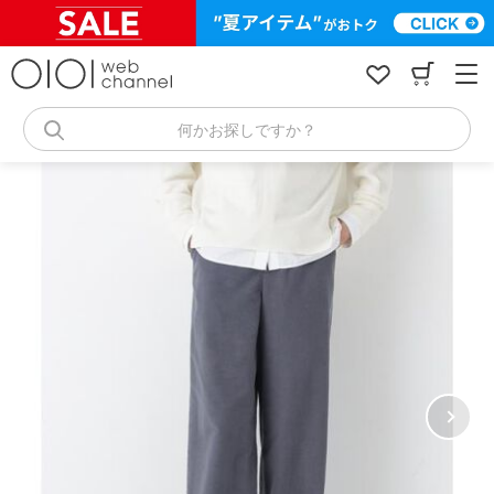
コ
ン
テ
ン
ツ
へ
何かお探しですか？
ス
キ
ッ
プ