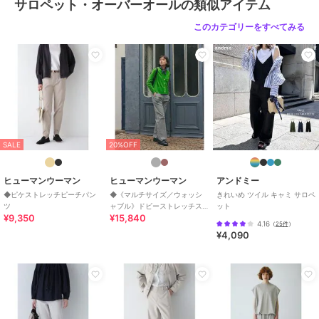
サロペット・オーバーオールの類似アイテム
このカテゴリーをすべてみる
SALE
20%OFF
ヒューマンウーマン
ヒューマンウーマン
アンドミー
◆ピケストレッチピーチパン
◆《マルチサイズ／ウォッシ
きれいめ ツイル キャミ サロペ
ツ
ャブル》ドビーストレッチス
ット
¥9,350
¥15,840
トレートパンツ
4.16
（
25件
）
¥4,090