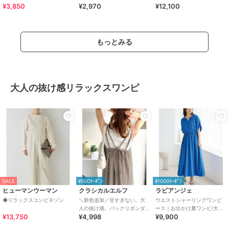
¥3,850
¥2,970
¥12,100
ツ
もっとみる
大人の抜け感リラックスワンピ
SALE
¥500ｸｰﾎﾟﾝ
¥1000ｸｰﾎﾟﾝ
ヒューマンウーマン
クラシカルエルフ
ラビアンジェ
◆リラックスコンビネゾン
＼新色追加／甘すぎない、大
ウエストシャーリングワンピ
人の抜け感。バックリボンダ
ース｜お出かけ夏ワンピ/大人
¥13,750
¥4,998
¥9,900
ブルストラッププリーツキャ
リラックス/細見え/サラッと涼
ミロングワンピース
しく/体型カバー