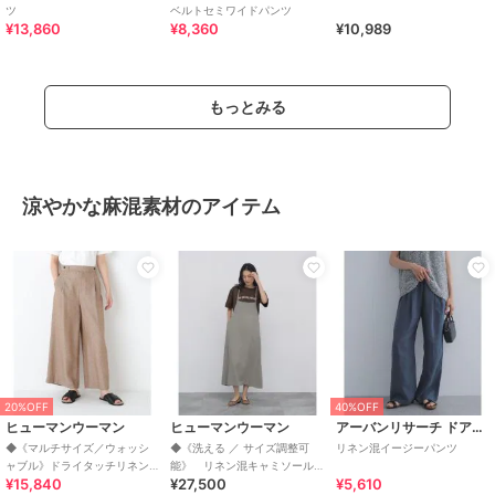
ツ
ベルトセミワイドパンツ
¥13,860
¥8,360
¥10,989
もっとみる
涼やかな麻混素材のアイテム
20%OFF
40%OFF
ヒューマンウーマン
ヒューマンウーマン
アーバンリサーチ ドアーズ
◆《マルチサイズ／ウォッシ
◆《洗える ／ サイズ調整可
リネン混イージーパンツ
ャブル》ドライタッチリネン
能》 リネン混キャミソール
¥15,840
¥27,500
¥5,610
混ガウチョパン
ワンピ