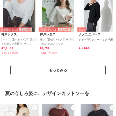
期間限定SALE
期間限定SALE
まとめ割
まとめ割
SALE
神戸レタス
神戸レタス
ナノユニバース
[ M L XL 選べるサイズ ] 深Uネ
細リブ長袖Tシャツ [C3655]｜
ジャケT(R) クルーネック 長袖
ック細リブ長袖Tシャツ
newスクエアネック
¥2,090
¥1,790
¥3,465
[C7316]
2点以上で5%OFF
2点以上で5%OFF
もっとみる
夏のうしろ姿に、デザインカットソーを