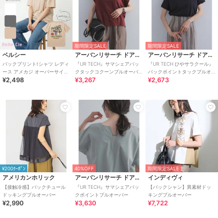
期間限定SALE
期間限定SALE
ベルシー
アーバンリサーチ ドアーズ
アーバンリサーチ ドアーズ
バックプリントtシャツ レディ
『UR TECH』サマシェアバッ
『UR TECH ひやサラクール』
ース アメカジ オーバーサイズ
クタックコクーンプルオーバ
バックポイントタックプルオ
¥2,498
¥3,267
¥2,673
半袖 レトロ 大きいサイズ
ー
ーバー
¥200ｸｰﾎﾟﾝ
40%OFF
期間限定SALE
アメリカンホリック
アーバンリサーチ ドアーズ
インディヴィ
【接触冷感】バックチュール
『UR TECH』サマシェアバッ
【バックシャン】異素材ドッ
ドッキングプルオーバー
クポイントプルオーバー
キングプルオーバー
¥2,990
¥3,630
¥7,722