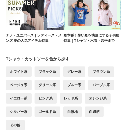
ナノ・ユニバース｜レディース・メ
夏本番！暑い夏を快適にする子供服
ンズ 夏の人気アイテム特集
特集｜Tシャツ・水着・甚平まで
Tシャツ・カットソーを色から探す
ホワイト系
ブラック系
グレー系
ブラウン系
ベージュ系
グリーン系
ブルー系
パープル系
イエロー系
ピンク系
レッド系
オレンジ系
シルバー系
ゴールド系
白無地
白織柄
その他