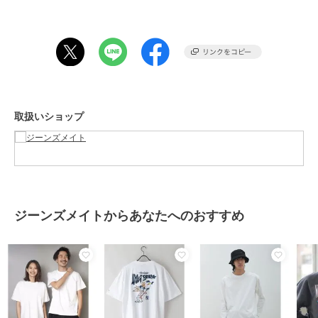
・パンツの丈をくるぶし丈にするとコーディネートのポイントになり
ます。
・ニット帽、ビーニー、キャップ、バケットハット、ターバンなどの
セットアップもオススメです。
期間限定セール開催中
取扱いショップ
ブランド
ジーンズメイト
ショップ
ジーンズメイト
商品カテゴリ
トップス
／
Tシャツ・カットソ
ー
性別タイプ
メンズ
トップス
／
Tシャツ・カットソ
ジーンズメイトからあなたへのおすすめ
ー
レディース
トップス
／
Tシャツ・カットソ
ー
カラー
オフホワイト、グレー、チャコー
ルグレー