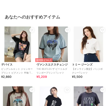
あなたへのおすすめアイテム
期間限定SALE
デバイス
ヴァンスエクスチェンジ
トミー ジーンズ
ビッグシルエット ジャンキー
THE BEATLES ザ ビートルズ
【オンライン限定】バッジボ
プリント ピグメント 半袖 Tシ
リンガープリントTシャツ
クシーTシャツ
¥2,860
¥5,209
¥5,500
ャツ 古着風 フライドポテト カ
レッジロ