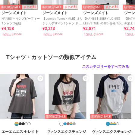
サイズ
MEDIUM,LARGE
期間限定SALE
期間限定SALE
期間限定SALE
期間限定
まとめ割
まとめ割
まとめ割
素材
綿 100%
ジーンズメイト
ジーンズメイト
ジーンズメイト
ジー
HANES ヘインズビーフィー
【Looney Tunes×MLB】オリ
【HANES】BEEFY LONGS
【BAT
商品のお取り扱い方法
Tシャツ 2枚組
ジナルデザインTシャツ ドロ
LEEVE TEE H5186 長袖 Tシ
チ加工
¥4,158
¥3,213
¥2,871
¥2,7
ップショルダー ビッグシルエ
ャツ
T
特徴
トップス
ット
2点以上で5%OFF
2点以上で5%OFF
2点以上で5%OFF
2点以上で
綿・コットン素材
/
綿100％
/
ロ
ゴ
/
プリント柄
/
長袖
/
ライフ
スタイル
/
クルー・Uネック
Tシャツ・カットソーの類似アイテム
Tシャツ・カットソー
このカテゴリーをすべてみる
綿・コットン素材
/
綿100％
/
ロ
ゴ
/
プリント柄
/
長袖
/
ライフ
スタイル
/
クルー・Uネック
期間限定SALE
期間限定SALE
エーエムエス セレクト
ヴァンスエクスチェンジ
ヴァンスエクスチェンジ