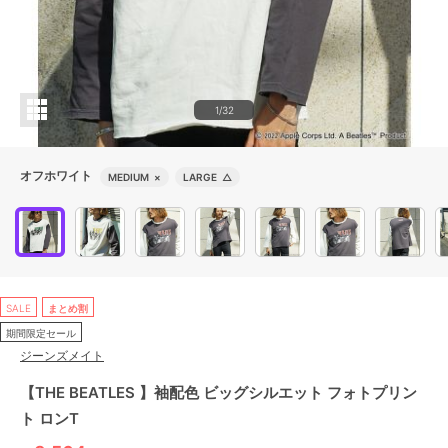
1/32
オフホワイト
MEDIUM
×
LARGE
△
SALE
まとめ割
期間限定セール
ジーンズメイト
【THE BEATLES 】袖配色 ビッグシルエット フォトプリン
ト ロンT