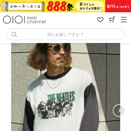
コ
ン
テ
ン
ツ
へ
何かお探しですか？
ス
キ
ッ
プ