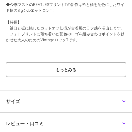
◆今季マストのBEATLESプリントTの新作は衿と袖を配色にしたワイ
ド幅のBigシルエットロンT！
【特長】
・袖口と裾に施したカットオフ仕様が古着風のラフ感を演出します。
・フォトプリントに落ち着いた配色のロゴを組み合わせポイントを効
かせた大人のためのVintageロックTです。
【コーディネート】
・ストリート、アメカジ、カジュアルスタイル、アウトドアスタイル
まで万能に使用出来るアイテム！
・ワイドパンツ、マキシスカート、オーバーオール、デニム、スキニ
ーパンツ何でも相性◎！
・タックインスタイルですっきりコーディネートに！
・すっきりコーデならスラックスパンツ、スキニーパンツ、リブパン
ツ等を！
サイズ
・ゆったりコーデならワイドパンツ、ワイドスラックス、ジョガーパ
ンツ、チノパン、カーゴパンツ、フレアスカート、オーバーオール、
デニムがオススメです。
・ワンサイズ大きめを選んでビッグシルエットでのコーディネートも
レビュー・口コミ
おすすめです。