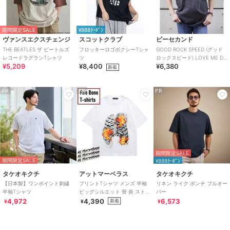
期間限定SALE
¥888ｸｰﾎﾟﾝ
ヴァンスエクスチェンジ
スコットクラブ
ビーセカンド
THE BEATLES ザ ビートルズ
フロッキーロゴボクシーTシャ
GOOD ROCK SPEED (グッド
レコードラグランTシャツ
ツ
ロックスピード) LOVE ME DO
¥5,209
¥8,400
¥6,380
／BEATLES／Tシ
新着
PR
PR
PR
期間限定SALE
期間限定SALE
¥888ｸｰﾎﾟﾝ
タケオキクチ
アットマーベラス
タケオキクチ
【日本製】ワンポイント刺繍
プリントTシャツ メンズ 半袖
リネン ライク ポンチ プルオー
半袖Tシャツ
ビッグシルエット 骨 炎 ストリ
バー
ート 大きいサイズ
4,972
4,390
6,573
新着
¥
¥
¥