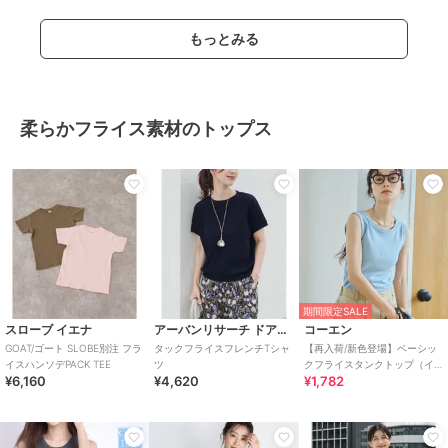
もっとみる
柔らかフライス素材のトップス
期間限定SALE
スローブ イエナ
アーバンリサーチ ドアーズ
コーエン
GOAT/ゴート SLOBE別注 フラ
タックフライスフレンチTシャ
【再入荷/新色登場】ベーシッ
イスハンソデPACK TEE
ツ
クフライスタンクトップ（イ
¥6,160
¥4,620
¥1,782
ンフルエンサー紹介アイテ
ム）