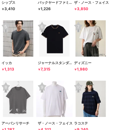
シップス
バックヤードファミリー
ザ・ノース・フェイス
3,410
1,226
3,850
￥
￥
￥
イッカ
ジャーナルスタンダード レリューム
ディズニー
1,313
7,315
1,980
￥
￥
￥
アーバンリサーチ
ザ・ノース・フェイス
ラコステ
1,287
4,312
9,240
￥
￥
￥