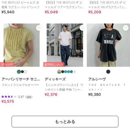
THE BEATLES ビートルズ 古
【別注】THE BEATLES ザ ビ
【別注】THE BEATLES ザ ビ
着風 ラグラン バンドTシャツ
ートルズ ツアーラグランTシャ
ートルズ HELPラグランTシャ
¥5,940
¥5,049
¥5,209
ツ
ツ
35%OFF
期間限定SALE
アーバンリサーチ サニーレーベル
ディッキーズ
アルシーヴ
フロントフリルプルオーバー
【ミニロゴワッペン入り】 ワ
ＴＨＥ ＢＥＡＴＬＥＳ Ｔ
ンポイント刺繍 半袖 Tシャツ
ｓｈｉｒｔ
¥2,376
¥6,380
リブライン リンガーT
3.87
（
16件
）
¥3,575
もっとみる