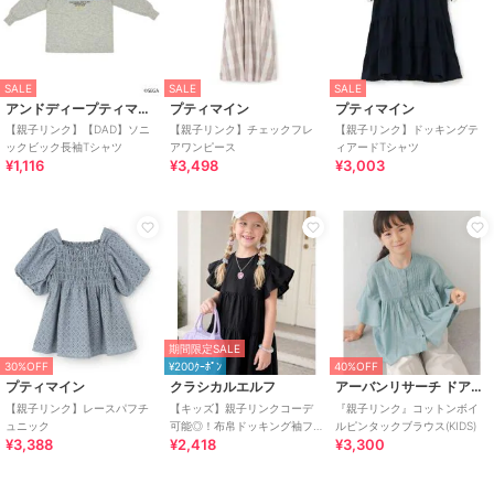
SALE
SALE
SALE
アンドディープティマイン
プティマイン
プティマイン
【親子リンク】【DAD】ソニ
【親子リンク】チェックフレ
【親子リンク】ドッキングテ
ックビック長袖Tシャツ
アワンピース
ィアードTシャツ
¥1,116
¥3,498
¥3,003
期間限定SALE
30%OFF
¥200ｸｰﾎﾟﾝ
40%OFF
プティマイン
クラシカルエルフ
アーバンリサーチ ドアーズ
【親子リンク】レースパフチ
【キッズ】親子リンクコーデ
『親子リンク』コットンボイ
ュニック
可能◎！布帛ドッキング袖フ
ルピンタックブラウス(KIDS)
¥3,388
¥2,418
¥3,300
リルティアードワンピース