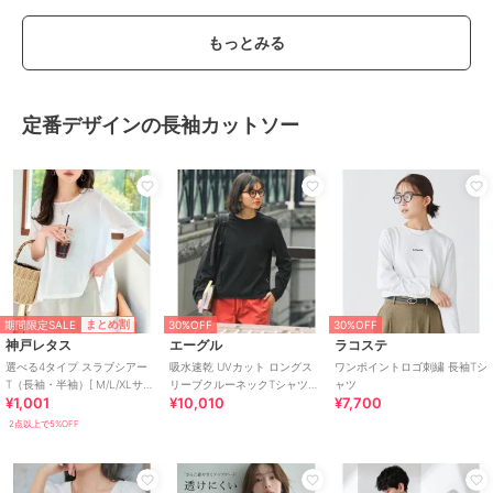
もっとみる
定番デザインの長袖カットソー
期間限定SALE
まとめ割
30%OFF
30%OFF
神戸レタス
エーグル
ラコステ
選べる4タイプ スラブシアー
吸水速乾 UVカット ロングス
ワンポイントロゴ刺繍 長袖Tシ
T（長袖・半袖）[ M/L/XLサイ
リーブクルーネックTシャツ
ャツ
¥1,001
¥10,010
¥7,700
ズ ] [C7325]
RP 長袖Tシャツ
2点以上で5%OFF