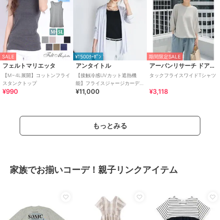
SALE
¥1500ｸｰﾎﾟﾝ
期間限定SALE
フェルトマリエッタ
アンタイトル
アーバンリサーチ ドアーズ
【M~4L展開】コットンフライ
【接触冷感UVカット遮熱機
タックフライスワイドTシャツ
スタンクトップ
能】フライスジャージカーデ
¥990
¥11,000
¥3,118
ィガン
もっとみる
家族でお揃いコーデ！親子リンクアイテム