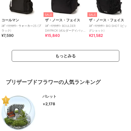
SALE
SALE
コールマン
ザ・ノース・フェイス
ザ・ノース・フェイス
ｽﾎﾟｰﾂｱｸｾｻﾘｰ ウォーカー25 (ブ
ｽﾎﾟｰﾂｱｸｾｻﾘｰ BOULDER
ｽﾎﾟｰﾂｱｸｾｻﾘｰ BIG SHOT (ビッ
ラック)
DAYPACK (ボルダーデイパッ
グショット)
¥7,590
¥15,840
¥21,582
ク)
もっとみる
プリザーブドフラワーの人気ランキング
パレット
2,178
￥