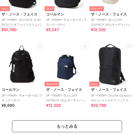
SALE
SALE
30%OFF
ザ・ノース・フェイス
コールマン
ザ・ノース・フェイス
ｽﾎﾟｰﾂｱｸｾｻﾘｰ GEOFACE SLIM
ｽﾎﾟｰﾂｱｸｾｻﾘｰ ウォーカー15 (ブ
ｽﾎﾟｰﾂｱｸｾｻﾘｰ BOULDER
PACK (ジオフェイススリムパ
ラックヘザー)
DAYPACK (ボルダーデイパッ
¥10,780
¥5,247
¥12,320
ック)
ク)
30%OFF
SALE
コールマン
ザ・ノース・フェイス
ザ・ノース・フェイス
ｽﾎﾟｰﾂｱｸｾｻﾘｰ ウォーカー33 (ブ
ｽﾎﾟｰﾂｱｸｾｻﾘｰ BOULDER
ｽﾎﾟｰﾂｱｸｾｻﾘｰ Shuttle Daypack
ラックヘザー)
DAYPACK (ボルダーデイパッ
Slim (シャトルデイパックスリ
¥8,690
¥12,320
¥23,760
ク)
ム)
もっとみる