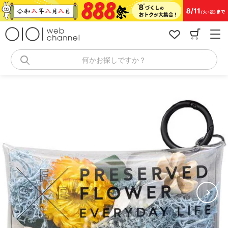
コ
ン
テ
ン
ツ
へ
何かお探しですか？
ス
キ
ッ
プ