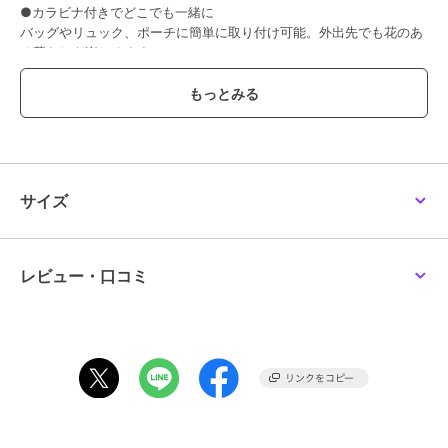
●カラビナ付きでどこでも一緒に
バッグやリュック、ポーチに簡単に取り付け可能。外出先でも花のあ
る暮らしを楽しめます。
●水やり不要のプリザーブドフラワー
本物の花の美しさを長くキープ。お手入れ不要で、いつでもフレッシ
ュな印象に。
●ギフトにもぴったり
ちょっとしたお礼や誕生日プレゼントにも。持ち歩けるから、贈られ
た人の毎日に寄り添います。
「花を飾る」から「花を持ち歩く」へ。
サイズ
新しいライフスタイルを、あなたの毎日に。
--------------------------------------------------------------------
-
ずっと華やぐ
レビュー・口コミ
日々を彩る
色鮮やかなプリザーブドフラワーは
特殊加工によって、まるで生花のような瑞々しさと
色彩豊かな美しさを長く楽しめることができ
日々の生活を華やかに彩ります。
「ただ生きているだけでは不十分だ。人は太陽、自由、
そして小さな花を持っていなければならない。」
童話作家のアンデルセンが残した名言のように、