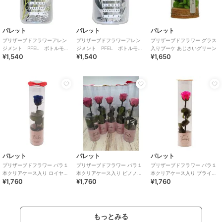
パレット
パレット
パレット
プリザーブドフラワーアレン
プリザーブドフラワーアレン
プリザーブドフラワー グラス
ジメント PFEL ボトルモ
ジメント PFEL ボトルモ
入りブーケ あじさいグリーン
¥1,540
¥1,540
¥1,650
ス ローズピンク
ス ローズレッド
パレット
パレット
パレット
プリザーブドフラワー バラ１
プリザーブドフラワー バラ１
プリザーブドフラワー バラ１
本クリアケース入り ロイヤル
本クリアケース入り ピノノワ
本クリアケース入り ブライト
¥1,760
¥1,760
¥1,760
ブルー
ール
ピンク
もっとみる