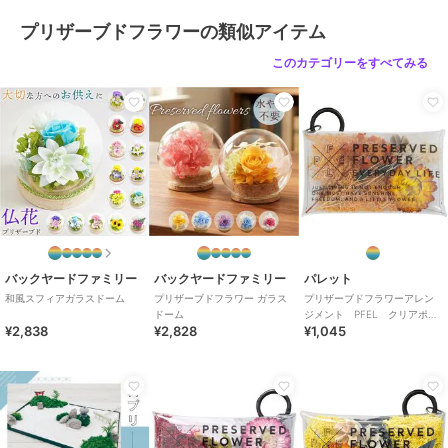
り、霧吹きは絶対にしないで下さ
プリザーブドフラワーの類似アイテム
い。
このカテゴリーをすべてみる
原産国
日本
バックヤードファミリー
バックヤードファミリー
パレット
和風スフィアガラスドーム
プリザーブドフラワー ガラス
プリザーブドフラワーアレン
ドーム
ジメント PFEL クリアポー
¥2,838
¥2,828
¥1,045
チ アイスランドモスオレン
ジ