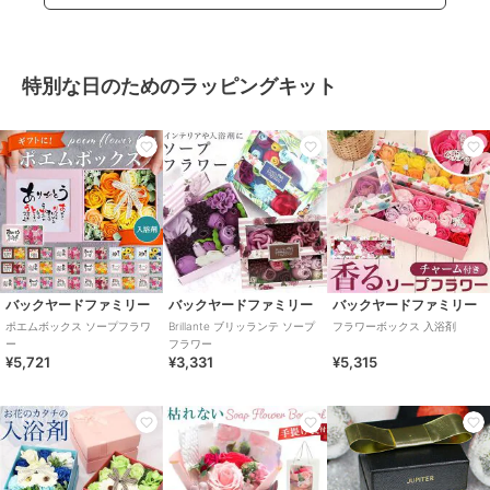
特別な日のためのラッピングキット
バックヤードファミリー
バックヤードファミリー
バックヤードファミリー
ポエムボックス ソープフラワ
Brillante ブリッランテ ソープ
フラワーボックス 入浴剤
ー
フラワー
¥5,721
¥3,331
¥5,315