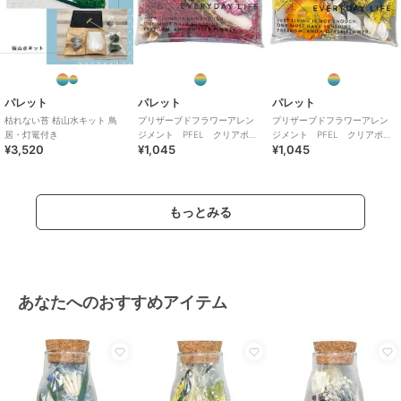
パレット
パレット
パレット
枯れない苔 枯山水キット 鳥
プリザーブドフラワーアレン
プリザーブドフラワーアレン
居・灯篭付き
ジメント PFEL クリアポー
ジメント PFEL クリアポー
¥3,520
¥1,045
¥1,045
チ アイスランドモスワイン
チ アイスランドモスマスタ
レッド
ード
もっとみる
あなたへのおすすめアイテム