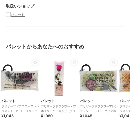
今の時代だからこそ日々の生活を彩る花を
取扱いショップ
誰でも、どこでも簡単に
そんな想いからPRESERVED FLOWER EVERYDAY LIFE は生まれまし
た。
この商品は無料ギフトサービスの対象商品です
>>無料ギフトサービスについての詳細はこちら
パレットからあなたへのおすすめ
ブランド
パレット
ショップ
パレット
商品カテゴリ
ギフト用品
／
プリザーブドフラ
ワー
カラー
**
サイズ
**
パレット
パレット
パレット
パレ
素材
ポーチ：PVC 内容物：プリザー
プリザーブドフラワーアレン
プリザーブドフラワー バラ１
プリザーブドフラワーアレン
プリザ
ブドフラワー・ドライフラワー
ジメント PFEL クリアポー
本クリアケース入り（スクエ
ジメント PFEL クリアポー
ジメント
商品のお取り扱い方法
¥1,045
¥1,980
¥1,045
¥1,04
チ アイスランドモスホワイ
ア）ブライトピンク
チ アイスランドモスモスグ
チ ア
ト
リーン
ジ
お手入れ
お手入れ不要です。劣化・退色・
変質の原因となりますので水や