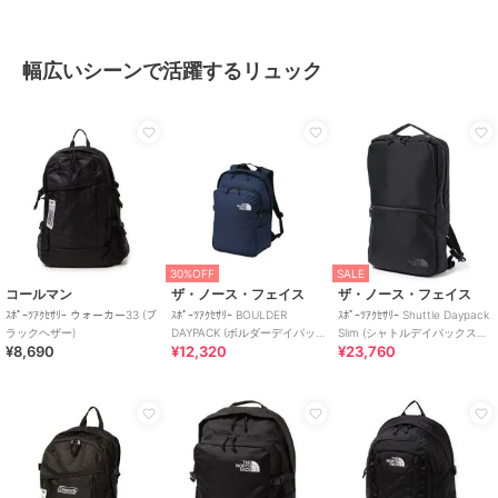
幅広いシーンで活躍するリュック
30%OFF
SALE
コールマン
ザ・ノース・フェイス
ザ・ノース・フェイス
ｽﾎﾟｰﾂｱｸｾｻﾘｰ ウォーカー33 (ブ
ｽﾎﾟｰﾂｱｸｾｻﾘｰ BOULDER
ｽﾎﾟｰﾂｱｸｾｻﾘｰ Shuttle Daypack
ラックヘザー)
DAYPACK (ボルダーデイパッ
Slim (シャトルデイパックスリ
¥8,690
¥12,320
¥23,760
ク)
ム)