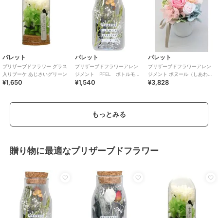
パレット
パレット
パレット
プリザーブドフラワー グラス
プリザーブドフラワーアレン
プリザーブドフラワーアレン
入りブーケ あじさいグリーン
ジメント PFEL ボトルモ
ジメント ボヌール（しあわ
¥1,650
¥1,540
¥3,828
ス ローズピンク
せ） ピンク
もっとみる
贈り物に最適なプリザーブドフラワー