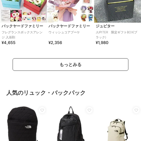
バックヤードファミリー
バックヤードファミリー
ジュピター
フレグランスボックスアレン
ウィッシュコアブーケ
JUPITER 限定ギフトBOX(ブ
ジ 入浴剤
ラック)
¥4,655
¥2,356
¥1,980
もっとみる
人気のリュック・バックパック