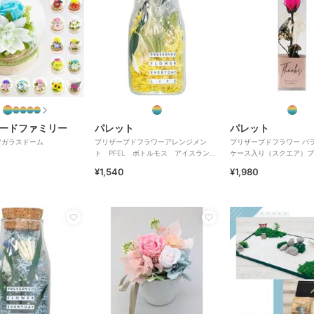
ードファミリー
パレット
パレット
アガラスドーム
プリザーブドフラワーアレンジメン
プリザーブドフラワー バ
ト PFEL ボトルモス アイスランド
ケース入り（スクエア）ブ
モス マスタード
ク
¥1,540
¥1,980