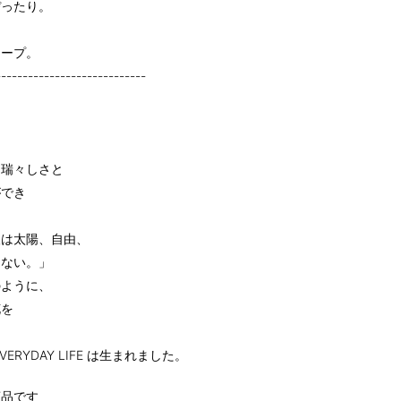
ぴったり。
キープ。
----------------------------
な瑞々しさと
ができ
人は太陽、自由、
らない。」
のように、
花を
VERYDAY LIFE は生まれました。
商品です