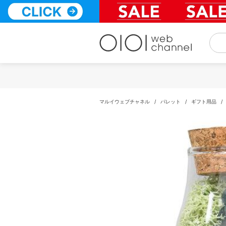
コ
ン
テ
ン
ツ
へ
ス
キ
ッ
プ
マルイウェブチャネル
/
パレット
/
ギフト用品