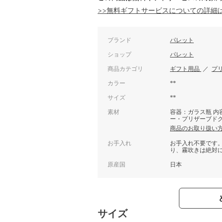
>>無料ギフトサービスについての詳細
ブランド
パレット
ショップ
パレット
商品カテゴリ
ギフト用品
／
プ
カラー
**
サイズ
**
素材
容器：ガラス瓶 内
ー・プリザーブド
商品のお取り扱い
お手入れ
お手入れ不要です
り、霧吹きは絶対
原産国
日本
サイズ