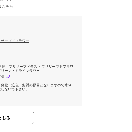
はこちら
リザーブドフラワー
容物：プリザーブドモス ・プリザーブドフラワ
グリーン・ドライフラワー
方法
。劣化・退色・変質の原因となりますので水や
にしないで下さい。
とじる