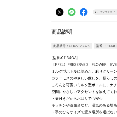
商品説明
商品番号：CF022-23375
型番：01134O
[型番:01134OA]
【PFEL】PRESERVED FLOWER EVE
ミルク型ボトルに詰めた、彩りグリー
カラーモスのやさしい癒しを、暮らし
ころんと可愛いミルク型ボトルに、ナ
空間にやさしいアクセントを添えてく
・蓋付きだから水回りでも安心
キッチンや洗面台など、湿気のある場
・手のひらサイズで置き場所を選ばな