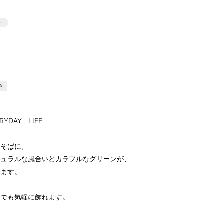
A
RYDAY LIFE
ン
のそばに。
チュラルな風合いとカラフルなグリーンが、
れます。
所でも気軽に飾れます。
い