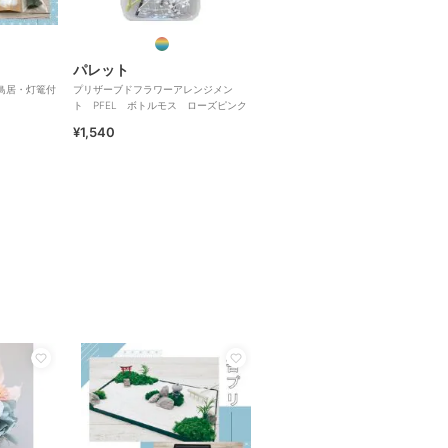
パレット
 鳥居・灯篭付
プリザーブドフラワーアレンジメン
ト PFEL ボトルモス ローズピンク
¥1,540