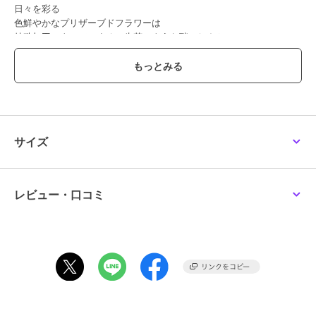
日々を彩る
色鮮やかなプリザーブドフラワーは
特殊加工によって、まるで生花のような瑞々しさと
色彩豊かな美しさを長く楽しめることができ
日々の生活を華やかに彩ります。
「ただ生きているだけでは不十分だ。人は太陽、自由、
そして小さな花を持っていなければならない。」
童話作家のアンデルセンが残した名言のように、
今の時代だからこそ日々の生活を彩る花を
誰でも、どこでも簡単に
サイズ
そんな想いからPRESERVED FLOWER EVERYDAY LIFE は生まれまし
た。
レビュー・口コミ
この商品は無料ギフトサービスの対象商品です
>>無料ギフトサービスについての詳細はこちら
ブランド
パレット
ショップ
パレット
商品カテゴリ
ギフト用品
／
プリザーブドフラ
ワー