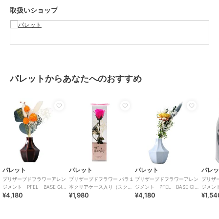
カラー
**
取扱いショップ
サイズ
**
素材
花瓶：陶磁器（美濃焼：岐阜県多
治見市）ブーケ：プリザーブドフ
ラワー・ドライフラワー
商品のお取り扱い方法
パレットからあなたへのおすすめ
お手入れ
お手入れ不要です。劣化・退色・
変質の原因となりますので水や
り、霧吹きは絶対にしないで下さ
い。
原産国
日本
パレット
パレット
パレット
パレ
プリザーブドフラワーアレン
プリザーブドフラワー バラ１
プリザーブドフラワーアレン
プリザ
ジメント PFEL BASE GIFT
本クリアケース入り（スクエ
ジメント PFEL BASE GIFT
ジメント
¥4,180
¥1,980
¥4,180
¥1,54
茶 千日紅オレンジ
ア）ブライトピンク
水色 ヘリクリサムイエロー
ス ロ