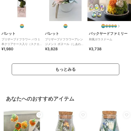
パレット
パレット
バックヤードファミリー
プリザーブドフラワー バラ１
プリザーブドフラワーアレン
和風ガラスドーム
本クリアケース入り（スクエ
ジメント ボヌール（しあわ
¥1,980
¥3,828
¥3,738
ア）レッド
せ） ピンク
もっとみる
あなたへのおすすめアイテム