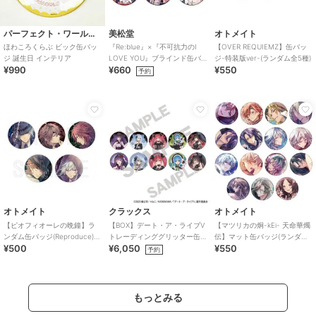
パーフェクト・ワールド・トーキョー
美松堂
オトメイト
ほわころくらぶ ビック缶バッ
『Re:blue』×『不可抗力のI
【OVER REQUIEMZ】缶バッ
ジ 誕生日 インテリア
LOVE YOU』ブラインド缶バ
ジ-特装版ver-(ランダム全5種)
¥990
¥660
¥550
ッジ（全6種）
予約
オトメイト
クラックス
オトメイト
【ピオフィオーレの晩鐘】ラ
【BOX】デート・ア・ライブV
【マツリカの炯-kEi- 天命華燭
ンダム缶バッジ(Reproduce)
トレーディンググリッター缶
伝】マット缶バッジ(ランダム
¥500
¥6,050
¥550
（ランダム全5種）
バッジ ゴシックドール
全15種)
予約
もっとみる