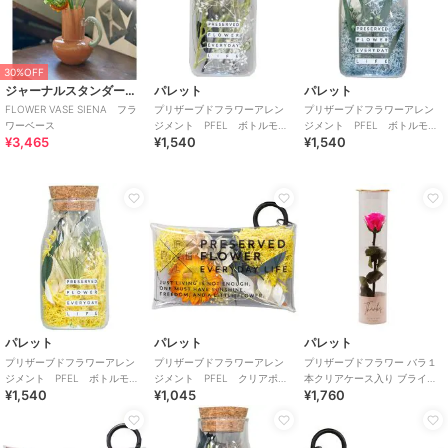
30%OFF
ジャーナルスタンダードファニチャー
パレット
パレット
FLOWER VASE SIENA フラ
プリザーブドフラワーアレン
プリザーブドフラワーアレン
ワーベース
ジメント PFEL ボトルモ
ジメント PFEL ボトルモ
¥3,465
¥1,540
¥1,540
ス ローズピンク
ス アイスランドパウダーブ
ルー
パレット
パレット
パレット
プリザーブドフラワーアレン
プリザーブドフラワーアレン
プリザーブドフラワー バラ１
ジメント PFEL ボトルモ
ジメント PFEL クリアポー
本クリアケース入り ブライト
¥1,540
¥1,045
¥1,760
ス アイスランドモス マスタ
チ アイスランドモスマスタ
ピンク
ード
ード