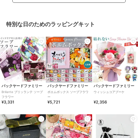
特別な日のためのラッピングキット
バックヤードファミリー
バックヤードファミリー
バックヤードファミリー
Brillante ブリッランテ ソープ
ポエムボックス ソープフラワ
ウィッシュコアブーケ
フラワー
ー
¥3,331
¥5,721
¥2,356