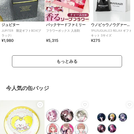
ジュピター
バックヤードファミリー
ウノピゥウノウグァーレトレ リラックス
JUPITER 限定ギフトBOX(ブ
フラワーボックス 入浴剤
1PIU1UGUALE3 RELAX ギフト
ラック)
キット Sサイズ
¥1,980
¥5,315
¥275
もっとみる
今人気の缶バッジ