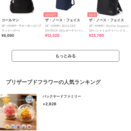
30%OFF
SALE
コールマン
ザ・ノース・フェイス
ザ・ノース・フェイス
ｽﾎﾟｰﾂｱｸｾｻﾘｰ ウォーカー33 (ブ
ｽﾎﾟｰﾂｱｸｾｻﾘｰ BOULDER
ｽﾎﾟｰﾂｱｸｾｻﾘｰ Shuttle Daypack
ラックヘザー)
DAYPACK (ボルダーデイパッ
Slim (シャトルデイパックスリ
¥8,690
¥12,320
¥23,760
ク)
ム)
もっとみる
プリザーブドフラワーの人気ランキング
バックヤードファミリー
2,828
￥