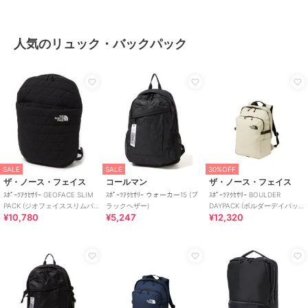
人気のリュック・バックパック
SALE
SALE
30%OFF
ザ・ノース・フェイス
コールマン
ザ・ノース・フェイス
ｽﾎﾟｰﾂｱｸｾｻﾘｰ GEOFACE SLIM
ｽﾎﾟｰﾂｱｸｾｻﾘｰ ウォーカー15 (ブ
ｽﾎﾟｰﾂｱｸｾｻﾘｰ BOULDER
PACK (ジオフェイススリムパ
ラックヘザー)
DAYPACK (ボルダーデイパッ
¥10,780
¥5,247
¥12,320
ック)
ク)