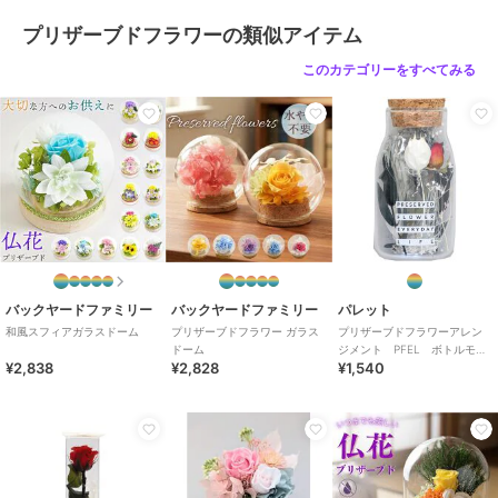
プリザーブドフラワーの類似アイテム
このカテゴリーをすべてみる
バックヤードファミリー
バックヤードファミリー
パレット
和風スフィアガラスドーム
プリザーブドフラワー ガラス
プリザーブドフラワーアレン
ドーム
ジメント PFEL ボトルモ
¥2,838
¥2,828
¥1,540
ス ローズレッド