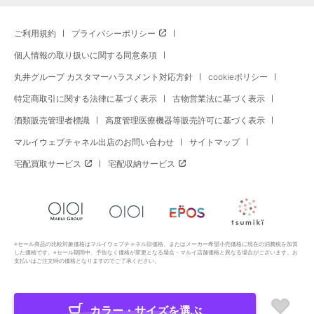
ご利用規約
プライバシーポリシー
個人情報の取り扱いに関する同意条項
丸井グループ カスタマーハラスメント対応方針
cookieポリシー
特定商取引に関する法律に基づく表示
古物営業法に基づく表示
酒類販売管理者標識
高度管理医療機器等販売許可に基づく表示
マルイウェブチャネル出店のお問い合わせ
サイトマップ
宅配買取サービス
宅配収納サービス
※セール商品の比較対象価格はマルイウェブチャネル旧価格、またはメーカー希望小売価格に現在の消費税を加算
した価格です。※セール期間中、予告なく価格が変更となる場合・マルイ店舗価格と異なる場合がございます。お
支払いはご注文時の価格となりますのでご了承ください。
カラー・サイズを選ぶ
Copyright All Rights Reserved. MARUI Co., Ltd