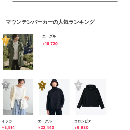
マウンテンパーカーの人気ランキング
エーグル
16,720
￥
イッカ
エーグル
コロンビア
3,514
22,440
6,930
￥
￥
￥