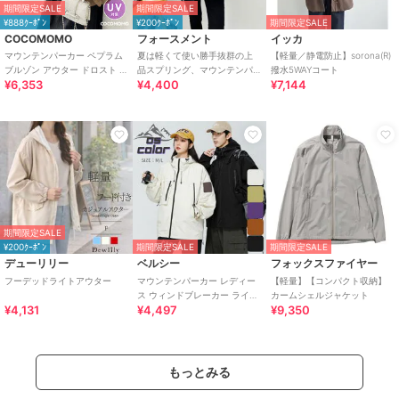
期間限定SALE
期間限定SALE
¥888ｸｰﾎﾟﾝ
¥200ｸｰﾎﾟﾝ
期間限定SALE
COCOMOMO
フォースメント
イッカ
マウンテンパーカー ペプラム
夏は軽くて使い勝手抜群の上
【軽量／静電防止】sorona(R)
ブルゾン アウター ドロスト レ
品スプリング、マウンテンパ
撥水5WAYコート
¥6,353
¥4,400
¥7,144
ディース パーカー ライトアウ
ーカー
ター
期間限定SALE
¥200ｸｰﾎﾟﾝ
期間限定SALE
期間限定SALE
デューリリー
ベルシー
フォックスファイヤー
フーデッドライトアウター
マウンテンパーカー レディー
【軽量】【コンパクト収納】
ス ウィンドブレーカー ライト
カームシェルジャケット
¥4,131
¥4,497
¥9,350
アウター 無地 男女兼用
もっとみる