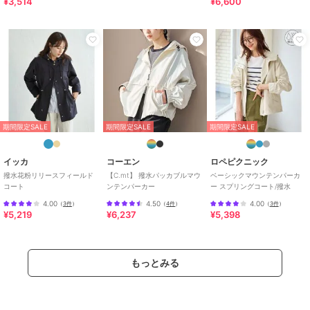
¥3,514
¥6,600
ック
サイズ
XS,S,M,L,XL
素材
ライトカーキ/アイボリー/ブラッ
ク：ポリエステル 100%
商品のお取り扱い方法
原産国
中国
期間限定SALE
期間限定SALE
期間限定SALE
イッカ
コーエン
ロペピクニック
撥水花粉リリースフィールド
【C.mt】 撥水パッカブルマウ
ベーシックマウンテンパーカ
コート
ンテンパーカー
ー スプリングコート/撥水
4.00
4.50
4.00
（
3件
）
（
4件
）
（
3件
）
¥5,219
¥6,237
¥5,398
もっとみる