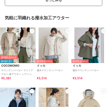
気軽に羽織れる撥水加工アウター
期間限定SALE
¥888ｸｰﾎﾟﾝ
期間限定SALE
期間限定SALE
COCOMOMO
イッカ
イッカ
マウンテンパーカー ライトア
撥水マウンテンパーカー
撥水マウンテンパーカー
ウター 春アウター シアーパー
¥5,381
¥3,514
¥3,514
カー レディース アウター ブル
ゾン 撥水