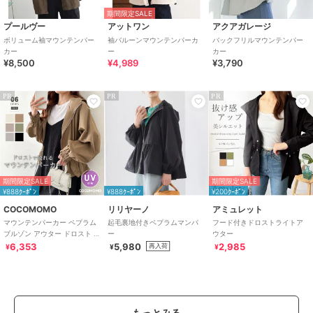
期間限定SALE
プールヴー
アットワン
アクアガレージ
ボリューム袖マウンテンパー
袖バルーンマウンテンパーカ
バックフリルマウンテンパー
カー
ー
カー
¥8,500
¥4,989
¥3,790
PR
PR
PR
期間限定SALE
期間限定SALE
¥888ｸｰﾎﾟﾝ
¥888ｸｰﾎﾟﾝ
¥200ｸｰﾎﾟﾝ
COCOMOMO
リリヤーノ
アミュレット
マウンテンパーカー ペプラム
起毛裏地付きペプラムマンパ
フード付きドロストライトア
ブルゾン アウター ドロスト レ
ー
ウター
ディース パーカー ライトアウ
6,353
5,980
2,985
再入荷
¥
¥
¥
ター
もっとみる