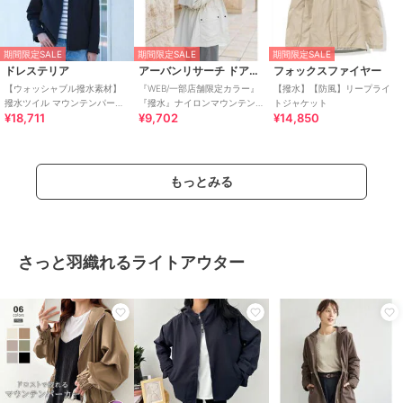
期間限定SALE
期間限定SALE
期間限定SALE
ドレステリア
アーバンリサーチ ドアーズ
フォックスファイヤー
【ウォッシャブル撥水素材】
『WEB/一部店舗限定カラー』
【撥水】【防風】リープライ
撥水ツイル マウンテンパーカ
『撥水』ナイロンマウンテン
トジャケット
¥18,711
¥9,702
¥14,850
ー
パーカー
もっとみる
さっと羽織れるライトアウター