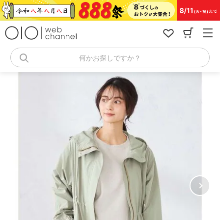
コ
ン
テ
ン
ツ
へ
何かお探しですか？
ス
キ
ッ
プ