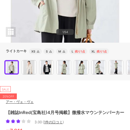
1/54
ライトカーキ
XS
△
S
△
M
△
L
残り1点
XL
残り1点
SALE
20%OFF
アー・ヴェ・ヴェ
【雑誌InRed(宝島社)4月号掲載】微撥水マウンテンパーカー
3.00
(
1件の口コミ
)