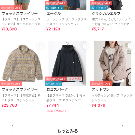
期間限定SALE
期間限定SALE
期間限定SALE
¥2000ｸｰﾎﾟﾝ
¥200ｸｰﾎﾟﾝ
フォックスファイヤー
エーグル
クラシカルエルフ
【フリース】【ユニットシス
ポーラテック フルジップフリ
1枚でいいとこどり♪ボアライナ
テム対応】サーマルセーブル
ースブルゾンジャケット
ー付き3wayハイブリッドマウ
¥10,890
¥21,120
¥5,717
フルＺＩＰ
ンテンパーカー(ライナー取外
し可)
期間限定SALE
まとめ割
期間限定SALE
¥500ｸｰﾎﾟﾝ
期間限定SALE
フォックスファイヤー
ロゴスパーク
アットワン
【フリース】【帯電防止】Ｋ
【裏フリースで暖かい】撥水
キルティング 裏ボア スタンド
ＴＬフリースジャケット
裏フリース マウンテンパーカ
ジャケット
¥23,760
¥7,744
¥4,079
ー ジャンパー メンズ レディー
ス
2点以上で8%OFF
もっとみる