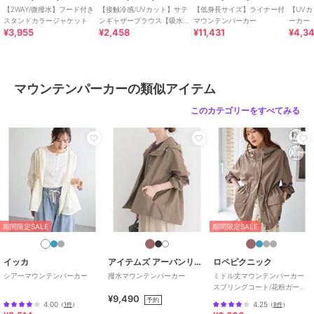
■商品のお気に入り登録（ハートマークをクリック）
【2WAY/微撥水】フード付き
【接触冷感/UVカット】サテ
【低身長サイズ】ライナー付
【UV
再入荷通知や値下げ等、お得なご案内を受けることができます。
スタンドカラージャケット
ンギャザーブラウス【吸水速
マウンテンパーカー
ーカー
¥3,955
¥2,458
¥11,431
¥4,3
乾/イージーケア】
--------------------
※商品画像は、光の当たり具合やパソコンなどの閲覧環境により
マウンテンパーカーの類似アイテム
実際の色味と異なって見える場合がございます。
商品の色味の目安は商品単体の画像をご参照ください。
このカテゴリーをすべてみる
※34(XSサイズ)・42(XLサイズ)はWEB・一部限定店舗での販売です。
ブランド
アー・ヴェ・ヴェ
ショップ
アー・ヴェ・ヴェ
商品カテゴリ
アウター・ジャケット・コート
期間限定SALE
期間限定SALE
／
マウンテンパーカー
性別タイプ
レディース
イッカ
アイテムズ アーバンリサーチ
ロペピクニック
アウター・ジャケット・コート
シアーマウンテンパーカー
撥水マウンテンパーカー
ミドル丈マウンテンパーカー
スプリングコート/花粉ガー
／
マウンテンパーカー
¥9,490
ド・撥水
予約
4.00
4.25
（
1件
）
（
8件
）
カラー
ライトカーキ、アイボリー、ブラ