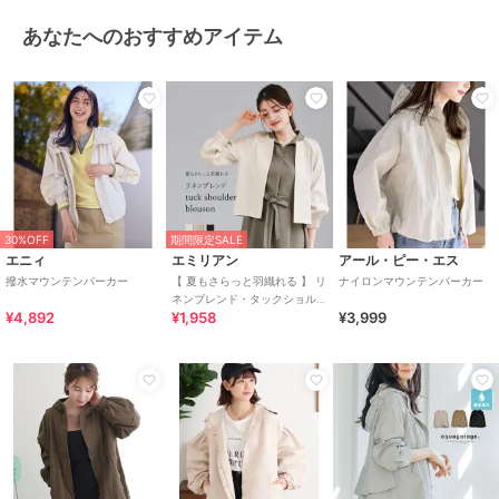
あなたへのおすすめアイテム
30%OFF
期間限定SALE
エニィ
エミリアン
アール・ピー・エス
撥水マウンテンパーカー
【 夏もさらっと羽織れる 】 リ
ナイロンマウンテンパーカー
ネンブレンド・タックショル
¥4,892
¥1,958
¥3,999
ダーブルゾン