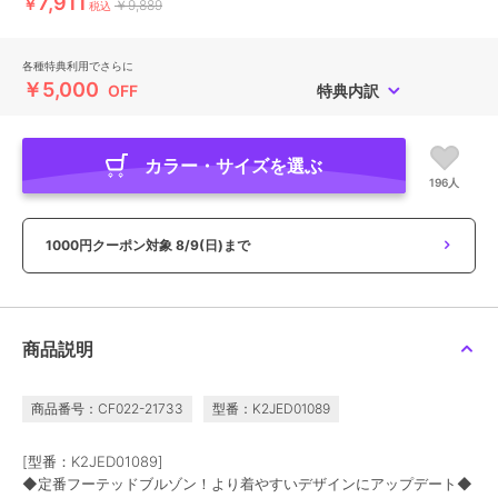
7,911
￥
￥9,889
税込
各種特典利用でさらに
￥5,000
OFF
特典内訳
カラー・サイズを選ぶ
196人
1000円クーポン対象
8/9(日)まで
商品説明
商品番号：CF022-21733
型番：K2JED01089
[型番：K2JED01089]
◆定番フーテッドブルゾン！より着やすいデザインにアップデート◆