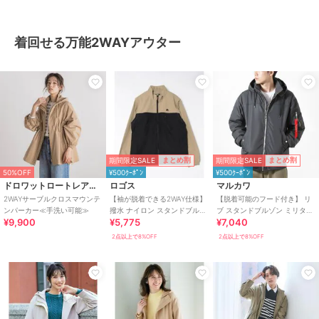
着回せる万能2WAYアウター
期間限定SALE
期間限定SALE
まとめ割
まとめ割
50%OFF
¥500ｸｰﾎﾟﾝ
¥500ｸｰﾎﾟﾝ
ドロワットロートレアモン
ロゴス
マルカワ
2WAYサーブルクロスマウンテ
【袖が脱着できる2WAY仕様】
【脱着可能のフード付き】 リ
ンパーカー≪手洗い可能≫
撥水 ナイロン スタンドブルゾ
ブ スタンドブルゾン ミリタリ
¥9,900
¥5,775
¥7,040
ン
ージャケット 2WAY
2点以上で8%OFF
2点以上で8%OFF