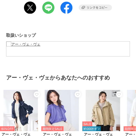
使い勝手のよいミディ丈でデイリーから通勤までシーンレスに活躍。
春も秋も重宝間違いなし。
ＸＸＳサイズ:K3JED01089
取扱いショップ
--------------------
着用シーズン
春：◎ 夏：× 秋：◎ 冬：△
--------------------
アー・ヴェ・ヴェからあなたへのおすすめ
透け感：なし
裏地：なし
伸縮性：あり
光沢感：なし
生地の厚さ：ふつう
--------------------
SALE
≪お気に入り登録機能の使い方≫
60%OFF
期間限定SALE
¥1000ｸｰﾎﾟﾝ
期間限定
アー・ヴェ・ヴェ
アー・ヴェ・ヴェ
アー・ヴェ・ヴェ
アー