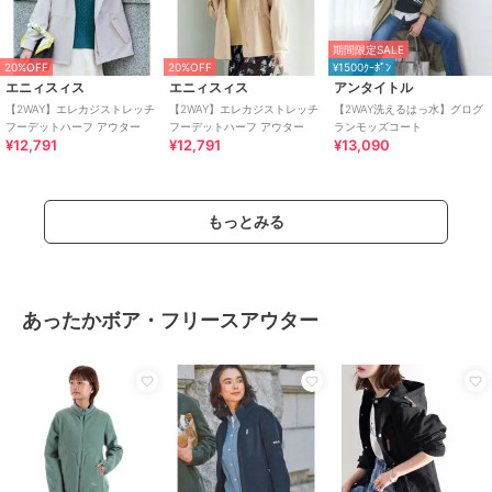
期間限定SALE
20%OFF
20%OFF
¥1500ｸｰﾎﾟﾝ
エニィスィス
エニィスィス
アンタイトル
【2WAY】エレカジストレッチ
【2WAY】エレカジストレッチ
【2WAY洗えるはっ水】グログ
フーデットハーフ アウター
フーデットハーフ アウター
ランモッズコート
¥12,791
¥12,791
¥13,090
もっとみる
あったかボア・フリースアウター