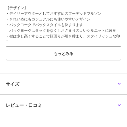
【デザイン】
・デイリーアウターとしておすすめのフーデッドブルゾン
・きれいめにもカジュアルにも使いやすいデザイン
・バックヨークでバックスタイルも決まります
バックヨークはタックをなくしおさまりのよいシルエットに改良
・襟は少し高くすることで顔回りが引き締まり、スタイリッシュな印
象に
・ウエストのドロストですっきりしたシルエットに調整可能
・程よくゆとりのあるサイズ感でさっと羽織れます
・使い勝手の良いミディ丈
・春らしいライトカーキ、馴染みのよいアイボリー、定番ブラックの
3色展開
【素材】
サイズ
・微撥水加工が施されているため、水や雨をはじきやすくなっていま
す ※完全防水ではありません ・ブルゾンは程よくハリ感のある生地
感
・春や秋に活躍のほどよい厚み
レビュー・口コミ
【コーディネート】
シンプルコーデはもちろん、カラートップスや柄ボトムなど幅広いア
イテムとマッチ。