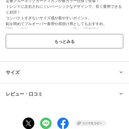
定番クルーネックカーディガンが春カラー仕様で登場！
トレンドに左右されにくいベーシックなデザインで、長く愛用できる
と好評！
コンパクトすぎないサイズ感が着やすいポイント。
釦を閉めてプルオーバー着用や肩掛け用としてもおすすめ。
通勤から普段のお出かけまで、シーンを選ばず重宝間違いなし。
持ち運びもしやすく、旅行やお出掛けにもマスト。
パンツもスカートも合わせやすいバランスの取れた着丈と裾リブ仕様
がうれしい一枚です。
同素材ニット（K2FED59039・K2FED15044）とのアンサンブル着用
も可能。
【素材】
サイズ
・滑らかで上品なツヤがあり、きれい見えする質感
・春にぴったりなさらっとした素材で、ロングシーズン活躍
・洗濯機で洗えるのでお手入れもラクちん
・UVカット機能付き
レビュー・口コミ
【コーディネート】
同素材ニットとのアンサンブルスタイルはきれい見えし、通勤時にも
おすすめ。
羽織としてはもちろんプルオーバーとしても活躍。
肩掛けにしてスタイリングのアクセントとしても◎