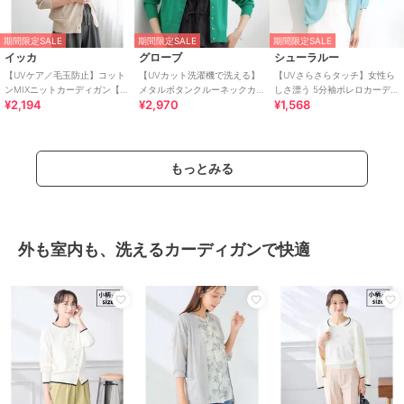
期間限定SALE
期間限定SALE
期間限定SALE
イッカ
グローブ
シューラルー
【UVケア／毛玉防止】コット
【UVカット洗濯機で洗える】
【UVさらさらタッチ】女性ら
ンMIXニットカーディガン【洗
メタルボタンクルーネックカ
しさ漂う 5分袖ボレロカーディ
¥2,194
¥2,970
¥1,568
濯機で洗える】
ーディガン
ガン
もっとみる
外も室内も、洗えるカーディガンで快適