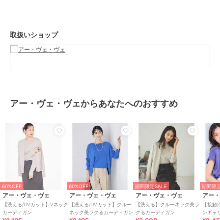
ベーシックなデザインなので、カジュアルからフェミニンまでさまざ
まなアイテムと好相性。
取扱いショップ
【同素材シリーズ】
◆Vネックパフスリーブニット：K2FED59039
◆WEB限定：ボートネックパフスリーブニット：K2FED69039
◆WEB限定：Vネックパフスリーブニット：K2FED79039
◆ボートネック袖タックニット：K2FED11044
◆プリーツライクニット：K2FED15044
◆クルーネックカーディガン：K2CED10049
アー・ヴェ・ヴェからあなたへのおすすめ
ＸＸＳサイズ:K3CED10049
--------------------
着用シーズン
春：◎ 夏：× 秋：◎ 冬：○
60%OFF
60%OFF
期間限定SALE
期間限定
アー・ヴェ・ヴェ
アー・ヴェ・ヴェ
アー・ヴェ・ヴェ
アー
--------------------
【洗える/UVカット】Vネック
【洗える/UVカット】クルー
【洗える】クルーネック美ラ
【接触
カーディガン
ネック美ラクるカーディガン
クるカーディガン
ンギャ