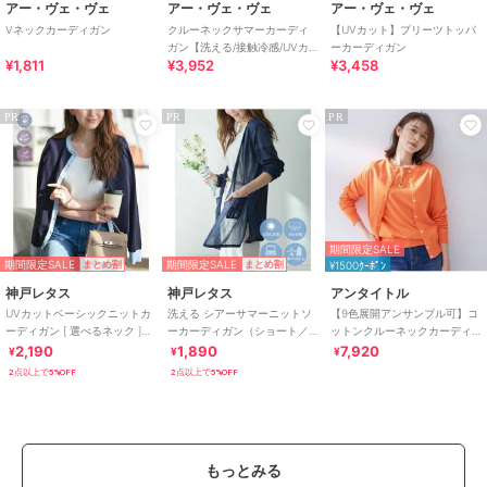
アー・ヴェ・ヴェ
アー・ヴェ・ヴェ
アー・ヴェ・ヴェ
Vネックカーディガン
クルーネックサマーカーディ
【UVカット】プリーツトッパ
ガン【洗える/接触冷感/UVカ
ーカーディガン
¥1,811
¥3,952
¥3,458
ット】
PR
PR
PR
期間限定SALE
期間限定SALE
期間限定SALE
まとめ割
まとめ割
¥1500ｸｰﾎﾟﾝ
神戸レタス
神戸レタス
アンタイトル
UVカットベーシックニットカ
洗える シアーサマーニットソ
【9色展開アンサンブル可】コ
ーディガン [ 選べるネック ]
ーカーディガン（ショート／
ットンクルーネックカーディ
[C6886]
ミディアム／ロング）
ガン
2,190
1,890
7,920
¥
¥
¥
[C3703]
2点以上で5%OFF
2点以上で5%OFF
もっとみる