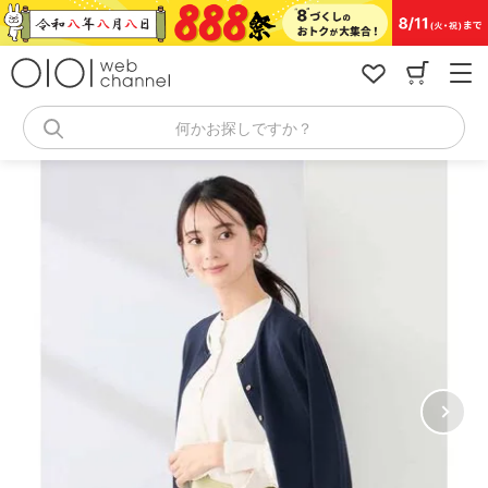
コ
ン
テ
ン
ツ
へ
何かお探しですか？
ス
キ
ッ
プ