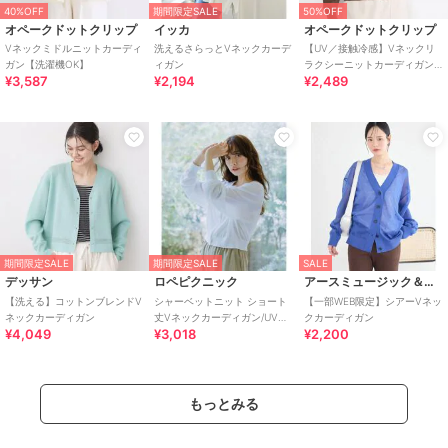
40%OFF
期間限定SALE
50%OFF
オペークドットクリップ
イッカ
オペークドットクリップ
Vネックミドルニットカーディ
洗えるさらっとVネックカーデ
【UV／接触冷感】Vネックリ
ガン【洗濯機OK】
ィガン
ラクシーニットカーディガン
¥3,587
¥2,194
¥2,489
《洗濯機OK／抗ピル》
期間限定SALE
期間限定SALE
SALE
デッサン
ロペピクニック
アースミュージック＆エコロジー
【洗える】コットンブレンドV
シャーベットニット ショート
【一部WEB限定】シアーVネッ
ネックカーディガン
丈Vネックカーディガン/UVケ
クカーディガン
¥4,049
¥3,018
¥2,200
ア・接触冷感
もっとみる