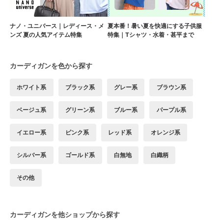
ナノ・ユニバース｜レディース・メ
夏本番！暑い夏を快適にする子供服
ンズ 夏の人気アイテム特集
特集｜Tシャツ・水着・甚平まで
カーディガンを色から探す
ホワイト系
ブラック系
グレー系
ブラウン系
ベージュ系
グリーン系
ブルー系
パープル系
イエロー系
ピンク系
レッド系
オレンジ系
シルバー系
ゴールド系
白無地
白織柄
その他
カーディガンを他ショップから探す