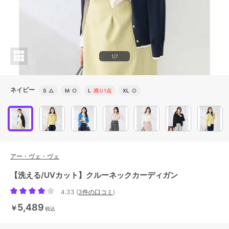
1/7
ネイビー
S
△
M
○
L
残り1点
XL
○
アー・ヴェ・ヴェ
【洗える/UVカット】クルーネックカーディガン
4.33
(
3件の口コミ
)
5,489
￥
税込