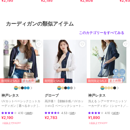
¥2,195
¥2,195
¥2,608
¥2,4
乾/イ
透け感：なし
裏地：なし
伸縮性：あり
光沢感：なし
カーディガンの類似アイテム
生地の厚さ：ふつう
このカテゴリーをすべてみる
--------------------
≪お気に入り登録機能の使い方≫
■商品のお気に入り登録（ハートマークをクリック）
再入荷通知や値下げ等、お得なご案内を受けることができます。
----------------
期間限定SALE
期間限定SALE
まとめ割
まとめ割
期間限定SALE
----
※商品画像は、光の当たり具合やパソコンなどの閲覧環境により
神戸レタス
グローブ
神戸レタス
実際の色味と異なって見える場合がございます。
UVカットベーシックニットカ
高評価！【接触冷感／UVカッ
洗える シアーサマーニットソ
ーディガン [ 選べるネック ]
トetc】ベーシックショートカ
ーカーディガン（ショート／
商品の色味の目安は商品単体の画像をご参照ください。
[C6886]
ーディガン
ミディアム／ロング）
4.10
4.53
4.10
（
148件
）
（
13件
）
（
147件
）
[C3703]
¥2,190
¥2,783
¥1,890
※34(XSサイズ)・42(XLサイズ)はWEB・一部限定店舗での販売です。
2点以上で5%OFF
2点以上で5%OFF