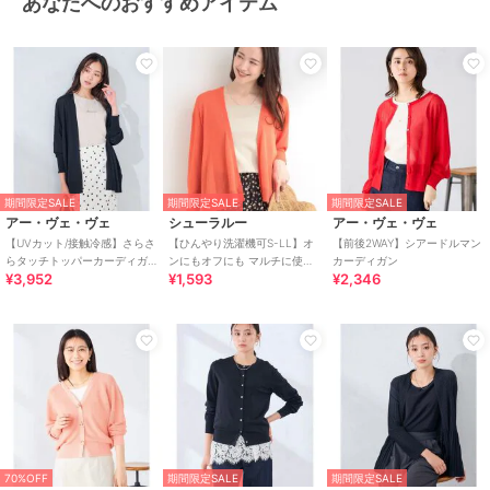
あなたへのおすすめアイテム
期間限定SALE
期間限定SALE
期間限定SALE
アー・ヴェ・ヴェ
シューラルー
アー・ヴェ・ヴェ
【UVカット/接触冷感】さらさ
【ひんやり洗濯機可S-LL】オ
【前後2WAY】シアードルマン
らタッチトッパーカーディガ
ンにもオフにも マルチに使え
カーディガン
¥3,952
¥1,593
¥2,346
ン
るボタンレスカーディガン
70%OFF
期間限定SALE
期間限定SALE