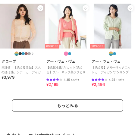
ブランド
アー・ヴェ・ヴェ
ショップ
アー・ヴェ・ヴェ
商品カテゴリ
トップス
／
カーディガン
性別タイプ
レディース
トップス
／
カーディガン
60%OFF
50%OFF
カラー
ネイビー、ライトイエロー、ブル
ー、グレージュ、ホワイト、ブラ
グローブ
アー・ヴェ・ヴェ
アー・ヴェ・ヴェ
ック
高評価！【洗える名品】大人
【接触冷感/UVカット/洗え
【洗える】クルーネックニッ
サイズ
S,M,L,XL
の透け感、シアーカーディガ
る】クルーネック美ラクるサ
トカーディガン/アンサンブル
¥3,979
ン
マーカーディガン
対応
4.35
4.25
（
20件
）
（
12件
）
素材
ホワイト/ブラック/ライトイエロ
¥2,195
¥2,494
ー/ブルー/ネイビー/グレージュ：
レーヨン 57% ナイロン 43%
商品のお取り扱い方法
もっとみる
原産国
中国