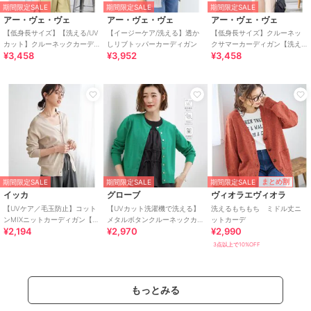
期間限定SALE
期間限定SALE
期間限定SALE
アー・ヴェ・ヴェ
アー・ヴェ・ヴェ
アー・ヴェ・ヴェ
【低身長サイズ】【洗える/UV
【イージーケア/洗える】透か
【低身長サイズ】クルーネッ
カット】クルーネックカーデ
しリブトッパーカーディガン
クサマーカーディガン【洗え
¥3,458
¥3,952
¥3,458
ィガン
る/接触冷感/UVカット】
期間限定SALE
まとめ割
期間限定SALE
期間限定SALE
イッカ
グローブ
ヴィオラエヴィオラ
【UVケア／毛玉防止】コット
【UVカット洗濯機で洗える】
洗えるもちもち ミドル丈ニ
ンMIXニットカーディガン【洗
メタルボタンクルーネックカ
ットカーデ
¥2,194
¥2,970
¥2,990
濯機で洗える】
ーディガン
3点以上で10%OFF
もっとみる