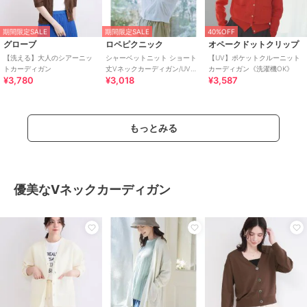
期間限定SALE
期間限定SALE
40%OFF
グローブ
ロペピクニック
オペークドットクリップ
【洗える】大人のシアーニッ
シャーベットニット ショート
【UV】ポケットクルーニット
トカーディガン
丈Vネックカーディガン/UVケ
カーディガン《洗濯機OK》
¥3,780
¥3,018
¥3,587
ア・接触冷感
もっとみる
優美なVネックカーディガン