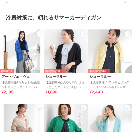
冷房対策に、頼れるサマーカーディガン
60%OFF
期間限定SALE
期間限定SALE
アー・ヴェ・ヴェ
シューラルー
シューラルー
【接触冷感/UVカット/新色追
【洗濯機可ひんやりUV】さら
【洗濯機可UVアンチピリング
加】サラサラタッチトッパー
っとしたタッチが心地よい シ
S-LL】いろいろボタンが華や
¥2,195
¥1,890
¥2,443
カーディガン
ョート丈 Vネックカーディガ
か クルーネックカーディガン
ン