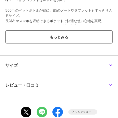
500mlのペットボトルが縦に、B5のノートやタブレットもすっきり入
るサイズ。
長財布やスマホを収納できるポケットで快適な使い心地を実現。
メインバッグとして使いやすいサイズ感も魅力のひとつです。
ハンドルは薄着の時は肩に掛けてもお持ちいただけます。
ハンドルはハンドステッチで仕上げた「H」ロゴで取り付けられてお
り、機能性とデザイン性を兼ねた遊び心あるアクセントとなっていま
す。
●ポケット数 内側：パッチポケット×2
サイズ
【おすすめのご使用シーン】
カフェでのブランチやオフィス通勤、ショッピングなど、日常のさま
レビュー・口コミ
ざまなシーンで活躍。
【素材】
外側：牛革(型押し) 内側：コットン
小シボで傷が目立ちにくい、弾力のあるカーフレザーを使用。
【グループについて】