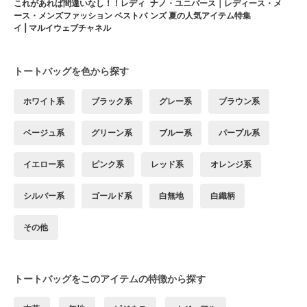
これがあれば間違いなし！！レディ
ナノ・ユニバース｜レディース・メ
ース・メンズファッション ベストバ
ンズ 夏の人気アイテム特集
イ | マルイウェブチャネル
トートバッグを色から探す
ホワイト系
ブラック系
グレー系
ブラウン系
ベージュ系
グリーン系
ブルー系
パープル系
イエロー系
ピンク系
レッド系
オレンジ系
シルバー系
ゴールド系
白無地
白織柄
その他
トートバッグをこのアイテムの特徴から探す