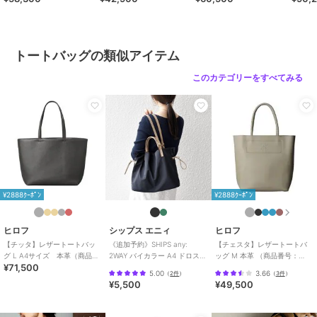
商品カテゴリ
バッグ
／
トートバッグ
号：P25－30500）
39316
性別タイプ
レディース
バッグ
／
トートバッグ
トートバッグの類似アイテム
カラー
トリノ（８１２）、ローマ（４５
このカテゴリーをすべてみる
２）、カプリ（５６５）、ミラノ
（２１４）、ボローニャ（６６
４）、アマルフィ（４５３）、ヴ
ェネツィア（４９７）
サイズ
０２（Ｂ５）
素材
外側：牛革（型押し） 内側：コッ
トン
¥2888ｸｰﾎﾟﾝ
¥2888ｸｰﾎﾟﾝ
商品のお取り扱い方法
特徴
バッグ
ヒロフ
シップス エニィ
ヒロフ
本革
/
無地
/
ビジネス
/
カジュ
【チッタ】レザートートバッ
《追加予約》SHIPS any:
【チェスタ】レザートートバ
アル
/
軽量 700ｇ以下
/
旅行・出
グ L A4サイズ 本革（商品番
2WAY バイカラー A4 ドロスト
ッグ M 本革 （商品番号：
張対応
¥71,500
号：P25‐35552）
トート バッグ
P25-30008）
5.00
3.66
（
2件
）
（
3件
）
¥5,500
¥49,500
トートバッグ
本革
/
無地
/
ビジネス
/
カジュ