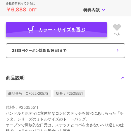
各種特典利用でさらに
￥6,888
OFF
特典内訳
カラー・サイズを選ぶ
12人
2888円クーポン対象
8/9(日)まで
商品説明
商品番号：CF022-20578
型番：P2535551
[型番：P2535551]
ハンドルとボディに立体的なコンビステッチを贅沢にあしらった「チ
ッタ」シリーズのミドルサイズのトートバッグ。
オープンで開放的な口元は、ステッチとコバを出さないへり返しの仕
様で、上品かつソフトな風合いを演出。