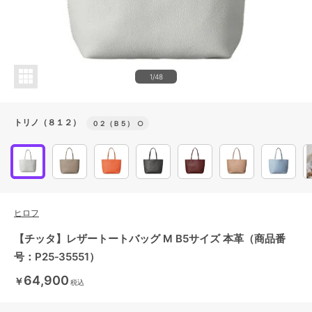
1/48
トリノ（８１２）
０２（Ｂ５）
○
ヒロフ
【チッタ】レザートートバッグ M B5サイズ 本革（商品番
号：P25‐35551）
64,900
￥
税込