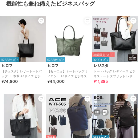
機能性も兼ね備えたビジネスバッグ
期間限定SALE
¥2888ｸｰﾎﾟﾝ
¥2888ｸｰﾎﾟﾝ
¥200ｸｰﾎﾟﾝ
ヒロフ
ヒロフ
レジスタ
【チェスタ】レザートートバ
【セーニョ】トートバッグ ナ
トートバッグ レディース ビジ
ッグ LL 本革 A4サイズ ビジネ
イロン L A4サイズ ビジネスバ
ネストート スプリット レザー
¥74,800
¥44,000
¥11,385
スバッグ ※WEB限定（商品番
ッグ（商品番号：P25－
牛床革
号：P25－30630）
39642）
SALE
¥888ｸｰﾎﾟﾝ