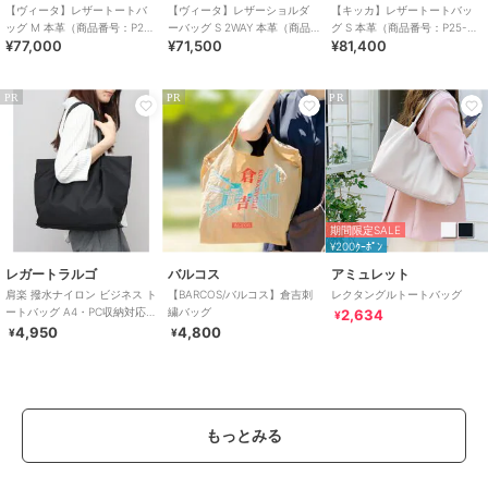
【ヴィータ】レザートートバ
【ヴィータ】レザーショルダ
【キッカ】レザートートバッ
ッグ M 本革（商品番号：P25-
ーバッグ S 2WAY 本革（商品
グ S 本革（商品番号：P25-
¥77,000
¥71,500
¥81,400
20410）
番号：P25-20020）
35662）
PR
PR
PR
期間限定SALE
¥200ｸｰﾎﾟﾝ
レガートラルゴ
バルコス
アミュレット
肩楽 撥水ナイロン ビジネス ト
【BARCOS/バルコス】倉吉刺
レクタングルトートバッグ
ートバッグ A4・PC収納対応
繍バッグ
2,634
¥
軽量 肩楽シリーズ
4,950
4,800
¥
¥
もっとみる