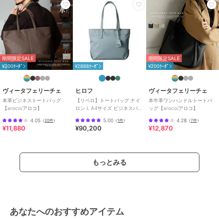
アル
/
軽量 700ｇ以下
/
旅行・出
張対応
原産国
イタリア製
期間限定SALE
期間限定SALE
¥200ｸｰﾎﾟﾝ
¥2888ｸｰﾎﾟﾝ
¥200ｸｰﾎﾟﾝ
ヴィータフェリーチェ
ヒロフ
ヴィータフェリーチェ
本革ビジネストートバッグ
【リベロ】トートバッグ ナイ
本牛革ワンハンドルトートバ
【aroco/アロコ】
ロン L A4サイズ ビジネスバッ
ッグ【aroco/アロコ】
グ（商品番号：P25-39316）
4.05
5.00
4.28
（
20件
）
（
1件
）
（
7件
）
¥11,880
¥90,200
¥12,870
もっとみる
あなたへのおすすめアイテム