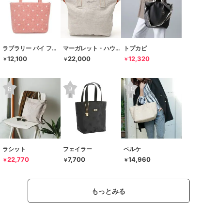
ラブラリー バイ フェイラー
マーガレット・ハウエル アイデア
トプカピ
12,100
22,000
12,320
￥
￥
￥
ラシット
フェイラー
ペルケ
22,770
7,700
14,960
￥
￥
￥
もっとみる