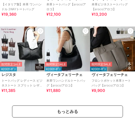
【イタリア製】本革 ワンハン
本革トートバッグ【aroco/ア
本革ビジネストートバッグ
ドル 2WAYトートバッグ
ロコ】
【aroco/アロコ】
¥19,360
¥12,100
¥13,200
期間限定SALE
期間限定SALE
期間限定SALE
¥200ｸｰﾎﾟﾝ
¥200ｸｰﾎﾟﾝ
¥200ｸｰﾎﾟﾝ
レジスタ
ヴィータフェリーチェ
ヴィータフェリーチェ
トートバッグ レディース ビジ
本革ワンハンドルトートバッ
フロントポケット本革トート
ネストート スプリット レザー
グ【aroco/アロコ】
バッグ【aroco/アロコ】
¥11,385
¥11,880
¥9,900
牛床革
もっとみる