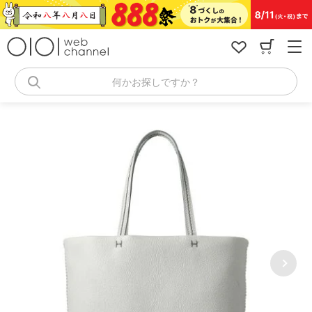
コ
ン
テ
ン
ツ
へ
何かお探しですか？
ス
キ
ッ
プ