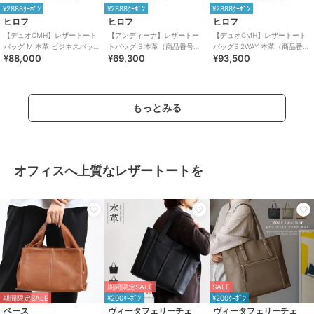
¥2888ｸｰﾎﾟﾝ
¥2888ｸｰﾎﾟﾝ
¥2888ｸｰﾎﾟﾝ
ヒロフ
ヒロフ
ヒロフ
【デュオCMH】レザートート
【アンディーナ】レザートー
【デュオCMH】レザートート
バッグ M 本革 ビジネスバッグ
トバッグ S 本革（商品番号：
バッグS 2WAY 本革（商品番
¥88,000
¥69,300
¥93,500
（商品番号：P25-35435）
P25－35542）
号：P25-35433）
もっとみる
オフィスへ上質なレザートートを
期間限定SALE
SALE
期間限定SALE
¥200ｸｰﾎﾟﾝ
¥200ｸｰﾎﾟﾝ
ベース
ヴィータフェリーチェ
ヴィータフェリーチェ