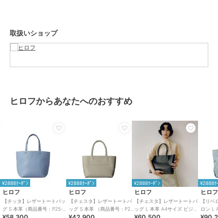
イタリア語で「都市」を意味する「チッタ」は、日常のあらゆるシー
ンで活躍するシティバッグ。
立体的なコンビステッチが施されたハンドルとボディは、洗練された
取扱いショップ
印象を与えつつ、使い勝手の良さも兼ね備えています。
ボトムの折り込んだ仕様は、バッグの形をしっかりと保ち、スタイリ
ッシュなアクセントに。
カラー名にはイタリアの都市名が付けられており、街から街へとお出
かけする楽しさを感じさせます。
※商品ご購入時にお渡しするお買上げ証明書にお取り扱い上のご注意
ヒロフからあなたへのおすすめ
とお手入れについての表示がございますのでよくお読みください。
※照明の関係により、実際よりも色味が違って見える場合がありま
す。また、パソコン・スマートフォンなどの環境により、若干製品と
画像のカラーが異なる場合もございます。
重量:約565g(サンプル重量)
¥2888ｸｰﾎﾟﾝ
¥2888ｸｰﾎﾟﾝ
¥2888ｸｰﾎﾟﾝ
¥2888ｸ
ヒロフ
ヒロフ
ヒロフ
ヒロ
ブランド
ヒロフ
【チッタ】レザートートバッ
【チェスタ】レザートートバ
【チェスタ】レザートートバ
【リベ
グ S 本革（商品番号：P25‐
ッグ S 本革 （商品番号：P25
ッグ L 本革 A4サイズ ビジネ
ロン L
ショップ
ヒロフ
¥58,300
¥42,900
¥60,500
¥90,
35550）
－30530）
スバッグ ※WEB限定（商品番
ッグ（商