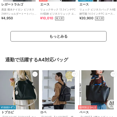
レガートラルゴ
エース
エース
肩楽 撥水ナイロン ビジネス
リュックサック 13.3インチPC
リュック ビジネスバッグ A4収
2WAYショルダートートバッグ
A4収納 ビジネスリュック エー
納可能 14.0インチPC エース
¥4,950
¥10,010
¥20,900
A収納対応 軽量 肩楽シリーズ
ス ACE WRT-505
フィッテム 68683
再入荷
再入荷
もっとみる
通勤で活躍するA4対応バッグ
¥1888ｸｰﾎﾟﾝ
期間限定SALE
トプカピ
ロペ
ベース