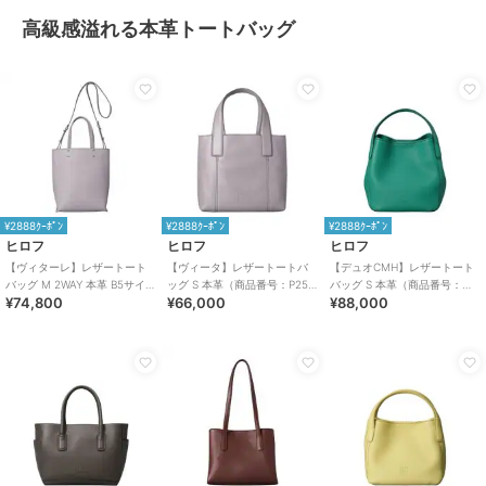
高級感溢れる本革トートバッグ
¥2888ｸｰﾎﾟﾝ
¥2888ｸｰﾎﾟﾝ
¥2888ｸｰﾎﾟﾝ
ヒロフ
ヒロフ
ヒロフ
【ヴィターレ】レザートート
【ヴィータ】レザートートバ
【デュオCMH】レザートート
バッグ M 2WAY 本革 B5サイズ
ッグ S 本革（商品番号：P25-
バッグ S 本革（商品番号：
¥74,800
¥66,000
¥88,000
（商品番号：P25－26641）
20310）
P25-35434）