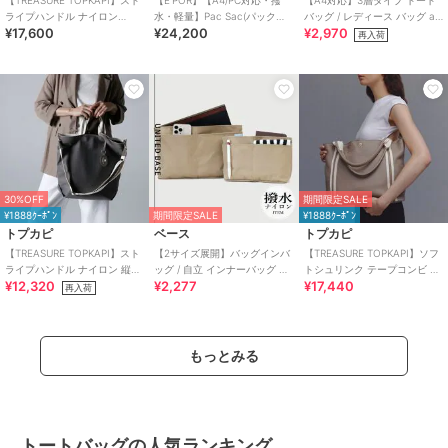
【TREASURE TOPKAPI】スト
【E'POR】【A4/PC対応・撥
【A4対応】3層タイプ トート
ライプハンドル ナイロン
水・軽量】Pac Sac(パックサ
バッグ / レディース バッグ a4
¥17,600
¥24,200
¥2,970
2way トートバッグ A4対応
ック)/累計15，000点販売・
通勤 自立
再入荷
30%OFF
期間限定SALE
¥1888ｸｰﾎﾟﾝ
期間限定SALE
¥1888ｸｰﾎﾟﾝ
トプカピ
ベース
トプカピ
【TREASURE TOPKAPI】スト
【2サイズ展開】バッグインバ
【TREASURE TOPKAPI】ソフ
ライプハンドル ナイロン 縦型
ッグ / 自立 インナーバッグ イ
トシュリンク テープコンビ A4
¥12,320
¥2,277
¥17,440
2way トートバッグ A4
ンバッグ 軽量 撥水 仕切り付き
トート バッグ
再入荷
a4
もっとみる
トートバッグの人気ランキング