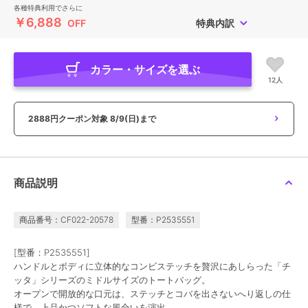
各種特典利用でさらに
￥6,888
OFF
特典内訳
カラー・サイズを選ぶ
12人
2888円クーポン対象
8/9(日)まで
商品説明
商品番号：CF022-20578
型番：P2535551
[型番：P2535551]
ハンドルとボディに立体的なコンビステッチを贅沢にあしらった「チ
ッタ」シリーズのミドルサイズのトートバッグ。
オープンで開放的な口元は、ステッチとコバを出さないへり返しの仕
様で、上品かつソフトな風合いを演出。