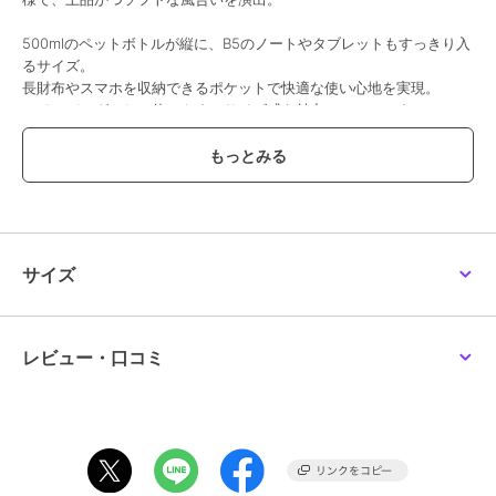
500mlのペットボトルが縦に、B5のノートやタブレットもすっきり入
るサイズ。
長財布やスマホを収納できるポケットで快適な使い心地を実現。
メインバッグとして使いやすいサイズ感も魅力のひとつです。
ハンドルは薄着の時は肩に掛けてもお持ちいただけます。
ハンドルはハンドステッチで仕上げた「H」ロゴで取り付けられてお
り、機能性とデザイン性を兼ねた遊び心あるアクセントとなっていま
す。
●ポケット数 内側：パッチポケット×2
サイズ
【おすすめのご使用シーン】
カフェでのブランチやオフィス通勤、ショッピングなど、日常のさま
レビュー・口コミ
ざまなシーンで活躍。
【素材】
外側：牛革(型押し) 内側：コットン
小シボで傷が目立ちにくい、弾力のあるカーフレザーを使用。
【グループについて】