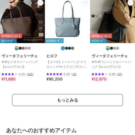
アル
/
軽量 700ｇ以下
/
旅行・出
張対応
原産国
イタリア製
期間限定SALE
期間限定SALE
¥200ｸｰﾎﾟﾝ
¥2888ｸｰﾎﾟﾝ
¥200ｸｰﾎﾟﾝ
ヴィータフェリーチェ
ヒロフ
ヴィータフェリーチェ
本革ビジネストートバッグ
【リベロ】トートバッグ ナイ
本牛革ワンハンドルトートバ
【aroco/アロコ】
ロン L A4サイズ ビジネスバッ
ッグ【aroco/アロコ】
グ（商品番号：P25-39316）
4.05
5.00
4.28
（
20件
）
（
1件
）
（
7件
）
¥11,880
¥90,200
¥12,870
もっとみる
あなたへのおすすめアイテム