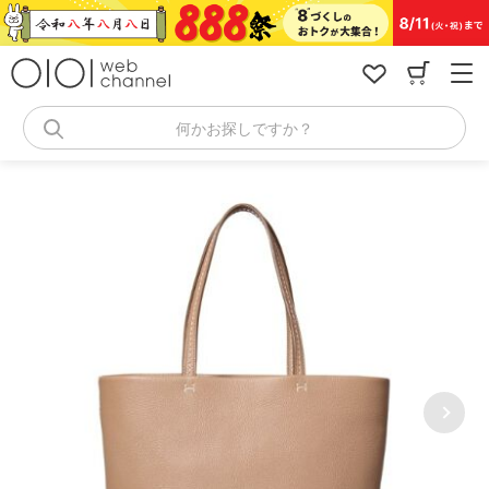
コ
ン
テ
ン
ツ
へ
何かお探しですか？
ス
キ
ッ
プ