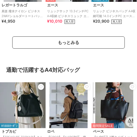
レガートラルゴ
エース
エース
肩楽 撥水ナイロン ビジネス
リュックサック 13.3インチPC
リュック ビジネスバッグ A4収
2WAYショルダートートバッグ
A4収納 ビジネスリュック エー
納可能 14.0インチPC エース
¥4,950
¥10,010
¥20,900
A収納対応 軽量 肩楽シリーズ
ス ACE WRT-505
フィッテム 68683
再入荷
再入荷
もっとみる
通勤で活躍するA4対応バッグ
¥1888ｸｰﾎﾟﾝ
期間限定SALE
トプカピ
ロペ
ベース