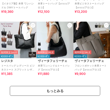
【イタリア製】本革 ワンハン
本革トートバッグ【aroco/ア
本革ビジネストートバッグ
ドル 2WAYトートバッグ
ロコ】
【aroco/アロコ】
¥19,360
¥12,100
¥13,200
期間限定SALE
期間限定SALE
期間限定SALE
¥200ｸｰﾎﾟﾝ
¥200ｸｰﾎﾟﾝ
¥200ｸｰﾎﾟﾝ
レジスタ
ヴィータフェリーチェ
ヴィータフェリーチェ
トートバッグ レディース ビジ
本革ワンハンドルトートバッ
フロントポケット本革トート
ネストート スプリット レザー
グ【aroco/アロコ】
バッグ【aroco/アロコ】
¥11,385
¥11,880
¥9,900
牛床革
もっとみる