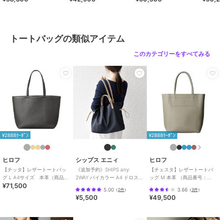
商品カテゴリ
バッグ
／
トートバッグ
号：P25－30500）
39316
性別タイプ
レディース
バッグ
／
トートバッグ
トートバッグの類似アイテム
カラー
アマルフィ（４５３）、ローマ
このカテゴリーをすべてみる
（４５２）、カプリ（５６５）、
ミラノ（２１４）、ボローニャ
（６６４）、トリノ（８１２）、
ヴェネツィア（４９７）
サイズ
０２（Ｂ５）
素材
外側：牛革（型押し） 内側：コッ
トン
¥2888ｸｰﾎﾟﾝ
¥2888ｸｰﾎﾟﾝ
商品のお取り扱い方法
特徴
バッグ
ヒロフ
シップス エニィ
ヒロフ
本革
/
無地
/
ビジネス
/
カジュ
【チッタ】レザートートバッ
《追加予約》SHIPS any:
【チェスタ】レザートートバ
アル
/
軽量 700ｇ以下
/
旅行・出
グ L A4サイズ 本革（商品番
2WAY バイカラー A4 ドロスト
ッグ M 本革 （商品番号：
張対応
¥71,500
号：P25‐35552）
トート バッグ
P25-30008）
5.00
3.66
（
2件
）
（
3件
）
¥5,500
¥49,500
トートバッグ
本革
/
無地
/
ビジネス
/
カジュ