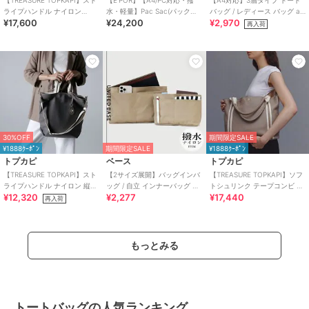
【TREASURE TOPKAPI】スト
【E'POR】【A4/PC対応・撥
【A4対応】3層タイプ トート
ライプハンドル ナイロン
水・軽量】Pac Sac(パックサ
バッグ / レディース バッグ a4
¥17,600
¥24,200
¥2,970
2way トートバッグ A4対応
ック)/累計15，000点販売・
通勤 自立
再入荷
30%OFF
期間限定SALE
¥1888ｸｰﾎﾟﾝ
期間限定SALE
¥1888ｸｰﾎﾟﾝ
トプカピ
ベース
トプカピ
【TREASURE TOPKAPI】スト
【2サイズ展開】バッグインバ
【TREASURE TOPKAPI】ソフ
ライプハンドル ナイロン 縦型
ッグ / 自立 インナーバッグ イ
トシュリンク テープコンビ A4
¥12,320
¥2,277
¥17,440
2way トートバッグ A4
ンバッグ 軽量 撥水 仕切り付き
トート バッグ
再入荷
a4
もっとみる
トートバッグの人気ランキング