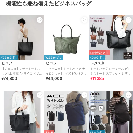
機能性も兼ね備えたビジネスバッグ
期間限定SALE
¥2888ｸｰﾎﾟﾝ
¥2888ｸｰﾎﾟﾝ
¥200ｸｰﾎﾟﾝ
ヒロフ
ヒロフ
レジスタ
【チェスタ】レザートートバ
【セーニョ】トートバッグ ナ
トートバッグ レディース ビジ
ッグ LL 本革 A4サイズ ビジネ
イロン L A4サイズ ビジネスバ
ネストート スプリット レザー
¥74,800
¥44,000
¥11,385
スバッグ ※WEB限定（商品番
ッグ（商品番号：P25－
牛床革
号：P25－30630）
39642）
SALE
¥888ｸｰﾎﾟﾝ