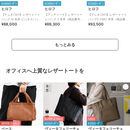
¥2888ｸｰﾎﾟﾝ
¥2888ｸｰﾎﾟﾝ
¥2888ｸｰﾎﾟﾝ
ヒロフ
ヒロフ
ヒロフ
【デュオCMH】レザートート
【アンディーナ】レザートー
【デュオCMH】レザートート
バッグ M 本革 ビジネスバッグ
トバッグ S 本革（商品番号：
バッグS 2WAY 本革（商品番
¥88,000
¥69,300
¥93,500
（商品番号：P25-35435）
P25－35542）
号：P25-35433）
もっとみる
オフィスへ上質なレザートートを
期間限定SALE
SALE
期間限定SALE
¥200ｸｰﾎﾟﾝ
¥200ｸｰﾎﾟﾝ
ベース
ヴィータフェリーチェ
ヴィータフェリーチェ