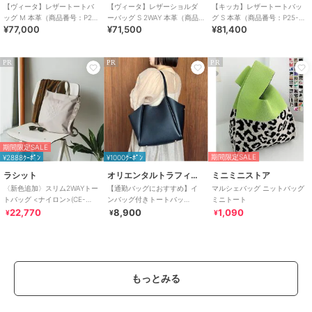
【ヴィータ】レザートートバ
【ヴィータ】レザーショルダ
【キッカ】レザートートバッ
ッグ M 本革（商品番号：P25-
ーバッグ S 2WAY 本革（商品
グ S 本革（商品番号：P25-
¥77,000
¥71,500
¥81,400
20410）
番号：P25-20020）
35662）
PR
PR
PR
期間限定SALE
期間限定SALE
¥2888ｸｰﾎﾟﾝ
¥1000ｸｰﾎﾟﾝ
ラシット
オリエンタルトラフィック
ミニミニストア
〈新色追加〉スリム2WAYトー
【通勤バッグにおすすめ】イ
マルシェバッグ ニットバッグ
トバッグ <ナイロン>(CE-
ンバッグ付きトートバッ
ミニトート
1404-WEB)
グ/BA-256
22,770
8,900
1,090
¥
¥
¥
もっとみる