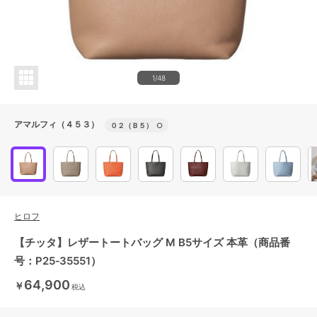
1/48
アマルフィ（４５３）
０２（Ｂ５）
○
ヒロフ
【チッタ】レザートートバッグ M B5サイズ 本革（商品番
号：P25‐35551）
64,900
￥
税込