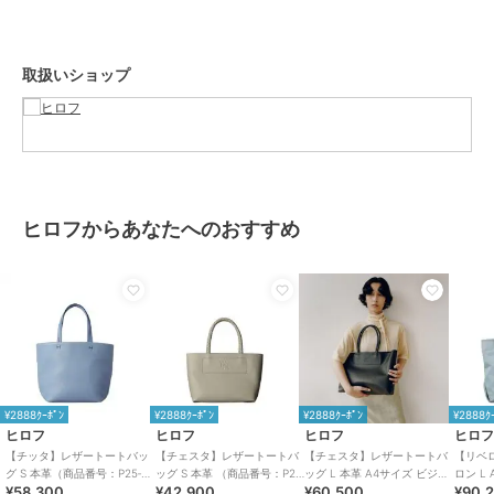
イタリア語で「都市」を意味する「チッタ」は、日常のあらゆるシー
ンで活躍するシティバッグ。
立体的なコンビステッチが施されたハンドルとボディは、洗練された
取扱いショップ
印象を与えつつ、使い勝手の良さも兼ね備えています。
ボトムの折り込んだ仕様は、バッグの形をしっかりと保ち、スタイリ
ッシュなアクセントに。
カラー名にはイタリアの都市名が付けられており、街から街へとお出
かけする楽しさを感じさせます。
※商品ご購入時にお渡しするお買上げ証明書にお取り扱い上のご注意
ヒロフからあなたへのおすすめ
とお手入れについての表示がございますのでよくお読みください。
※照明の関係により、実際よりも色味が違って見える場合がありま
す。また、パソコン・スマートフォンなどの環境により、若干製品と
画像のカラーが異なる場合もございます。
重量:約565g(サンプル重量)
¥2888ｸｰﾎﾟﾝ
¥2888ｸｰﾎﾟﾝ
¥2888ｸｰﾎﾟﾝ
¥2888ｸ
ヒロフ
ヒロフ
ヒロフ
ヒロ
ブランド
ヒロフ
【チッタ】レザートートバッ
【チェスタ】レザートートバ
【チェスタ】レザートートバ
【リベ
グ S 本革（商品番号：P25‐
ッグ S 本革 （商品番号：P25
ッグ L 本革 A4サイズ ビジネ
ロン L
ショップ
ヒロフ
¥58,300
¥42,900
¥60,500
¥90,
35550）
－30530）
スバッグ ※WEB限定（商品番
ッグ（商