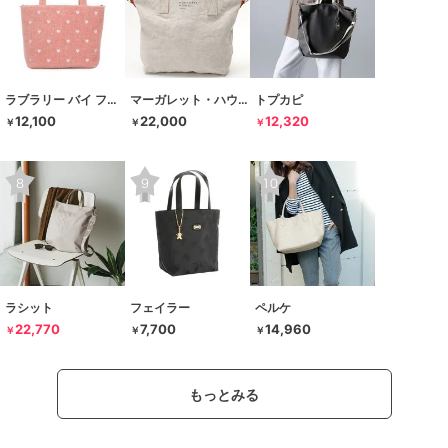
ラブラリー バイ フェイラー
マーガレット・ハウエル アイデア
トプカピ
12,100
22,000
12,320
￥
￥
￥
ラシット
フェイラー
ペルケ
22,770
7,700
14,960
￥
￥
￥
もっとみる