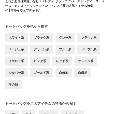
これがあれば間違いなし！！レディ
ナノ・ユニバース｜レディース・メ
ース・メンズファッション ベストバ
ンズ 夏の人気アイテム特集
イ | マルイウェブチャネル
トートバッグを色から探す
ホワイト系
ブラック系
グレー系
ブラウン系
ベージュ系
グリーン系
ブルー系
パープル系
イエロー系
ピンク系
レッド系
オレンジ系
シルバー系
ゴールド系
白無地
白織柄
その他
トートバッグをこのアイテムの特徴から探す