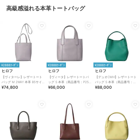
高級感溢れる本革トートバッグ
¥2888ｸｰﾎﾟﾝ
¥2888ｸｰﾎﾟﾝ
¥2888ｸｰﾎﾟﾝ
ヒロフ
ヒロフ
ヒロフ
【ヴィターレ】レザートート
【ヴィータ】レザートートバ
【デュオCMH】レザートート
バッグ M 2WAY 本革 B5サイズ
ッグ S 本革（商品番号：P25-
バッグ S 本革（商品番号：
¥74,800
¥66,000
¥88,000
（商品番号：P25－26641）
20310）
P25-35434）