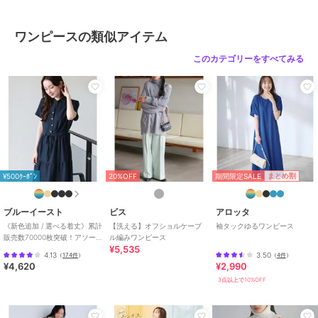
生地アップ画像をご確認ください。
ワンピースの類似アイテム
このカテゴリーをすべてみる
ブランド
ビス
ショップ
ビス
商品カテゴリ
ワンピースドレス
／
ワンピース
性別タイプ
レディース
ワンピースドレス
／
ワンピース
カラー
チャコール(06)、キナリ(16)、ベー
ジュ(27)
期間限定SALE
まとめ割
¥500ｸｰﾎﾟﾝ
20%OFF
サイズ
F
ブルーイースト
ビス
アロッタ
素材
（トップス） ナイロン 77% アク
《新色追加 / 選べる着丈》累計
【洗える】オフショルケーブ
袖タックゆるワンピース
リル 23% （ワンピース） ポリエ
販売数70000枚突破！アソー
ル編みワンピース
ステル 100%
¥5,535
ト柄ワンピース
4.13
3.50
（
174件
）
（
4件
）
商品のお取り扱い方法
¥4,620
¥2,990
3点以上で10%OFF
お手入れ
手洗い|漂白不可|タンブル乾燥不
可|自然乾燥|アイロン仕上げ不可|
ドライ不可|ウエットクリーニング