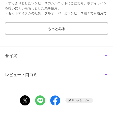
・すっきりとしたワンピースのシルエットにこだわり、ボディライン
を拾いにくいもちっとした糸を使用。
・セットアイテムのため、プルオーバーとワンピース別々でも着用で
きるのも嬉しいポイント。
【デザイン・シルエット】
ねじりデザインのプルオーバーとタンクワンピースをセットで着用す
るレイヤードワンピース。
レイヤードして着ると、ちらっと肩のラインが見えるようにデコルテ
ラインの開きにこだわりました。レイヤードするとスタイルアップし
て見えるようなバランス感のワンピースです。
サイズ
トップスとワンピースは別々で使うことも可能です◎。
【素材】
身頃は肌あたりにこだわった柔らかいフェザーの素材。ワンピースは
レビュー・口コミ
もちっと弾力感のある綺麗め見えする糸を使用。
毛羽立ちや毛玉になりにくいアンチピリング素材。
【カラー】
チャコール、キナリ、ベージュの3色展開。
【おすすめのスタイリング】