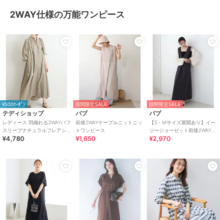
2WAY仕様の万能ワンピース
¥500ｸｰﾎﾟﾝ
期間限定SALE
期間限定SALE
テディショップ
バブ
バブ
レディース 羽織れる2WAYパフ
前後2WAYケーブルニットニッ
【S・Mサイズ展開あり】イー
スリーブナチュラルフレアシ
トワンピース
ジージョーゼット前後2WAYジ
¥4,780
¥1,650
¥2,970
ャツワンピ
ャンパースカート