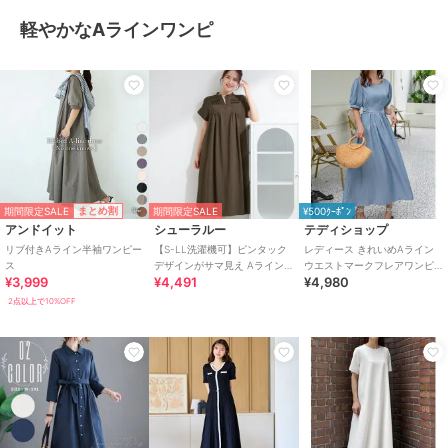
軽やかなAラインワンピ
期間限定SALE
まとめ割
期間限定SALE
¥500ｸｰﾎﾟﾝ
アンドイット
シューラルー
テディショップ
リブ付きAライン半袖ワンピー
【S-LL洗濯機可】ピンタック
レディース きれいめAライン
ス
デザインがサマ見え Aライン
ウエストマークフレアワンピ
¥3,999
¥4,491
¥4,980
ワンピース
ース
2点以上で10%OFF