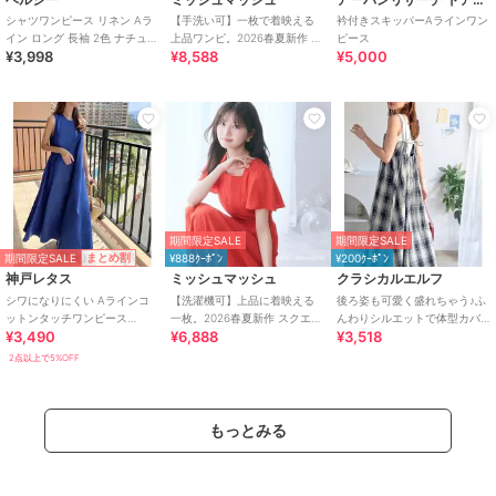
シャツワンピース リネン Aラ
【手洗い可】一枚で着映える
衿付きスキッパーAラインワン
イン ロング 長袖 2色 ナチュラ
上品ワンピ。2026春夏新作 ラ
ピース
¥3,998
¥8,588
¥5,000
ル M-2XL
メ配色AラインVネックニット
ワンピース
期間限定SALE
期間限定SALE
期間限定SALE
まとめ割
¥888ｸｰﾎﾟﾝ
¥200ｸｰﾎﾟﾝ
神戸レタス
ミッシュマッシュ
クラシカルエルフ
シワになりにくい Aラインコ
【洗濯機可】上品に着映える
後ろ姿も可愛く盛れちゃう♪ふ
ットンタッチワンピース
一枚。2026春夏新作 スクエア
んわりシルエットで体型カバ
¥3,490
¥6,888
¥3,518
[E3264]
ネックバックリボンAラインワ
ー。大人カジュアル チェック
ンピース
キャミワンピース
2点以上で5%OFF
もっとみる