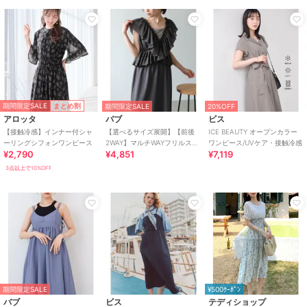
期間限定SALE
まとめ割
期間限定SALE
20%OFF
アロッタ
バブ
ビス
【接触冷感】インナー付シャ
【選べるサイズ展開】【前後
ICE BEAUTY オープンカラー
ーリングシフォンワンピース
2WAY】マルチWAYフリルスウ
ワンピース/UVケア・接触冷感
¥2,790
¥4,851
¥7,119
ェットワンピース
3点以上で10%OFF
期間限定SALE
¥500ｸｰﾎﾟﾝ
バブ
ビス
テディショップ