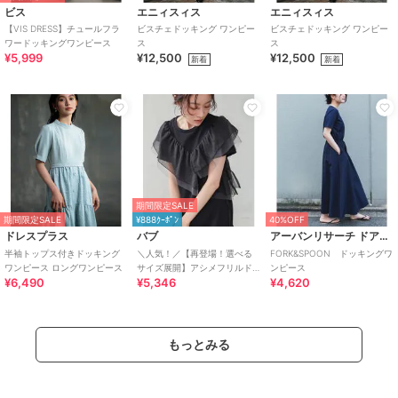
ビス
エニィスィス
エニィスィス
【VIS DRESS】チュールフラ
ビスチェドッキング ワンピー
ビスチェドッキング ワンピー
ワードッキングワンピース
ス
ス
¥5,999
¥12,500
¥12,500
新着
新着
期間限定SALE
期間限定SALE
¥888ｸｰﾎﾟﾝ
40%OFF
ドレスプラス
バブ
アーバンリサーチ ドアーズ
半袖トップス付きドッキング
＼人気！／【再登場！選べる
FORK&SPOON ドッキングワ
ワンピース ロングワンピース
サイズ展開】アシメフリルド
ンピース
¥6,490
¥5,346
¥4,620
ッキングワンピース
もっとみる