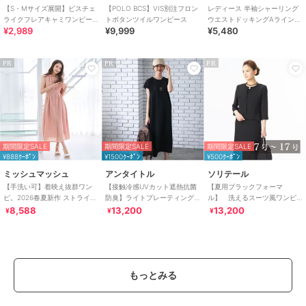
【S・Mサイズ展開】ビスチェ
【POLO BCS】VIS別注フロン
レディース 半袖シャーリング
ライクフレアキャミワンピー
トボタンツイルワンピース
ウエストドッキングAラインワ
¥2,989
¥9,999
¥5,480
ス
ンピース
PR
PR
PR
期間限定SALE
期間限定SALE
期間限定SALE
¥888ｸｰﾎﾟﾝ
¥1500ｸｰﾎﾟﾝ
¥500ｸｰﾎﾟﾝ
ミッシュマッシュ
アンタイトル
ソリテール
【手洗い可】着映え抜群ワン
【接触冷感UVカット遮熱抗菌
【夏用ブラックフォーマ
ピ。2026春夏新作 ストライプ
防臭】ライトプレーティング
ル】 洗えるスーツ風ワンピ
アソートシアーカラータック
ワンピース
ース/レディース/喪服/礼服/法
8,588
13,200
13,200
¥
¥
¥
シャツワンピース
事/冠婚葬祭
もっとみる