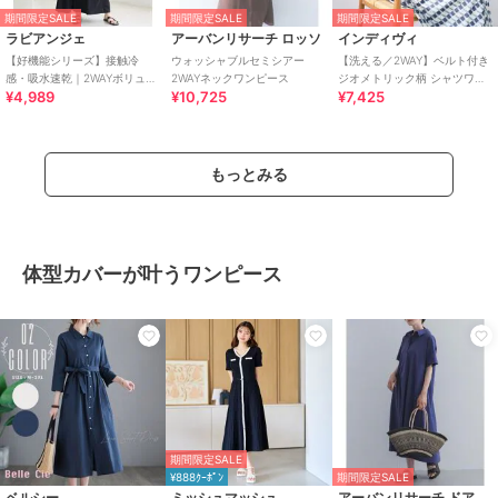
期間限定SALE
期間限定SALE
期間限定SALE
ラビアンジェ
アーバンリサーチ ロッソ
インディヴィ
【好機能シリーズ】接触冷
ウォッシャブルセミシアー
【洗える／2WAY】ベルト付き
感・吸水速乾｜2WAYボリュー
2WAYネックワンピース
ジオメトリック柄 シャツワン
¥4,989
¥10,725
¥7,425
ムスリーブワンピース
ピース
もっとみる
体型カバーが叶うワンピース
期間限定SALE
¥888ｸｰﾎﾟﾝ
期間限定SALE
ベルシー
ミッシュマッシュ
アーバンリサーチ ドアーズ