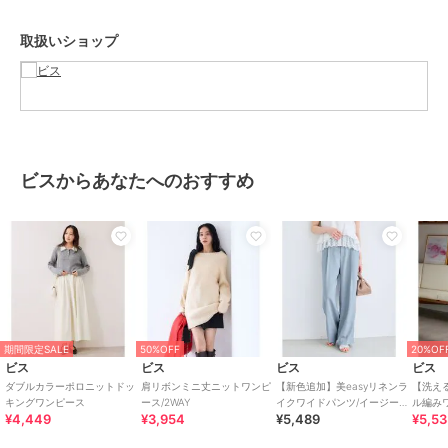
セットで重ねて使って女性らしく着用していただくのがおすすめで
す。
取扱いショップ
トップスとワンピースは別々でも着られるので、お手持ちのアイテム
と合わせてスタイリングして頂くのもおすすめです。
-----------------------------
裏地：なし
光沢感：なし
透け感：ややあり
伸縮性：あり
ビスからあなたへのおすすめ
ポケット：なし
ボタン：なし
生地の厚さ：やや厚手
その他仕様：トップスは取り外し可能
季節：秋、冬
-----------------------------
【モデル着用サイズ】
27（ベージュ）メイン着用モデル身長:164cm 着用サイズ:F
06（チャコール）16（キナリ）メイン着用モデル身長:161cm 着用サ
期間限定SALE
50%OFF
20%OF
イズ:F
ビス
ビス
ビス
ビス
ダブルカラーポロニットドッ
肩リボンミニ丈ニットワンピ
【新色追加】美easyリネンラ
【洗え
※画像の商品はサンプルです。実際の商品と仕様、加工、サイズが若
キングワンピース
ース/2WAY
イクワイドパンツ/イージーケ
ル編み
¥4,449
¥3,954
¥5,489
¥5,5
ア・接触冷感・セットアップ
干異なる場合がございます。
対応
※画像によっては実際の色味と異なる場合があります。正しい色味は