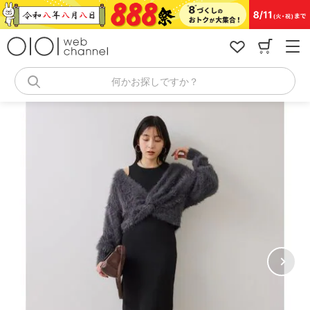
コ
ン
テ
ン
ツ
へ
何かお探しですか？
ス
キ
ッ
プ