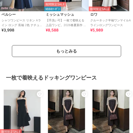
期間限定SALE
¥888ｸｰﾎﾟﾝ
期間限定SALE
ベルシー
ミッシュマッシュ
ロワ
シャツワンピース リネン Aラ
【手洗い可】一枚で着映える
クルーネック半袖ワンマイルA
イン ロング 長袖 2色 ナチュラ
上品ワンピ。2026春夏新作 ラ
ラインロングワンピース
¥3,998
¥8,588
¥5,989
ル M-2XL
メ配色AラインVネックニット
ワンピース
もっとみる
一枚で着映えるドッキングワンピース
期間限定SALE