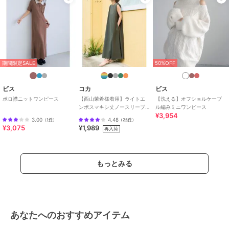
可
原産国
中国
期間限定SALE
50%OFF
ビス
コカ
ビス
ポロ襟ニットワンピース
【西山茉希様着用】ライトエ
【洗える】オフショルケーブ
ンボスマキシ丈ノースリーブ
ル編みミニワンピース
¥3,954
ワンピース 全4色 / シワになり
3.00
4.48
（
1件
）
（
25件
）
にくい・速乾
¥3,075
¥1,989
再入荷
もっとみる
あなたへのおすすめアイテム