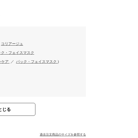
す
／
コリアージュ
ック・フェイスマスク
ンケア
／
パック・フェイスマスク
)
とじる
過去注文商品のサイズを参照する