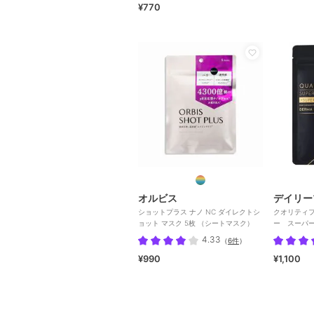
¥770
オルビス
デイリー
ショットプラス ナノ NC ダイレクトシ
クオリティ
ョット マスク 5枚 （シートマスク）
ー スーパー
枚入り
4.33
（
6件
）
¥990
¥1,100