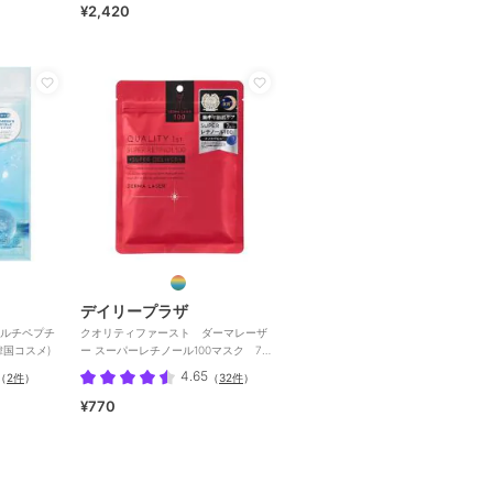
¥2,420
デイリープラザ
酸マルチペプチ
クオリティファースト ダーマレーザ
国コスメ)
ー スーパーレチノール100マスク 7枚
入り
4.65
（
2件
）
（
32件
）
¥770