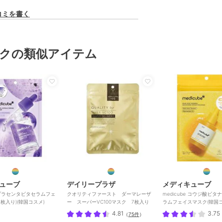
コミを書く
クの類似アイテム
ューブ
デイリープラザ
メディキューブ
e プラセンタビタセラムフェ
クオリティファースト ダーマレーザ
medicube コウジ酸ビ
枚入り)(韓国コスメ)
ー スーパーVC100マスク 7枚入り
ラムフェイスマスク(韓国コ
4.81
3.75
（
75件
）