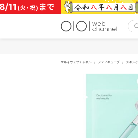
コ
ン
テ
ン
ツ
へ
ス
キ
ッ
プ
マルイウェブチャネル
/
メディキューブ
/
スキン