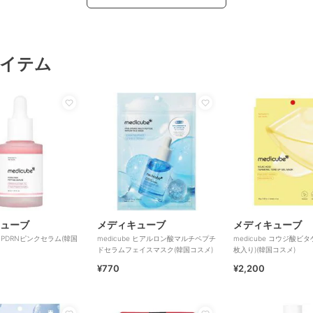
イテム
ューブ
メディキューブ
メディキューブ
e PDRNピンクセラム(韓国
medicube ヒアルロン酸マルチペプチ
medicube コウジ酸ビ
ドセラムフェイスマスク(韓国コスメ)
枚入り)(韓国コスメ)
¥770
¥2,200