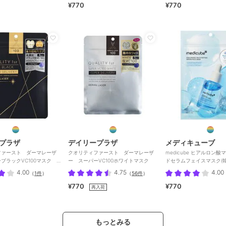
¥770
¥770
プラザ
デイリープラザ
メディキューブ
ファースト ダーマレーザ
クオリティファースト ダーマレーザ
medicube ヒアルロン
ブラックVC100マスク 7
ー スーパーVC100ホワイトマスク
ドセラムフェイスマスク(韓
4.00
4.75
4.00
（
1件
）
（
56件
）
¥770
¥770
再入荷
もっとみる