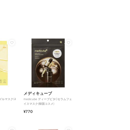
メディキューブ
タゲルマスク(4
medicube ディープビタCセラムフェ
イスマスク(韓国コスメ)
¥770