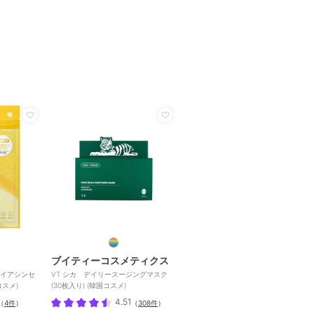
ブイティーコスメティクス
タナイアシンセ
VT シカ デイリースージングマスク
スメ)
(30枚入り) (韓国コスメ)
4.51
（
4件
）
（
308件
）