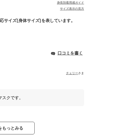
身長別着用感ガイド
サイズ表示の見方
対応サイズ[身体サイズ]を表しています。
口コミを書く
チェリー
さま
マスクです。
をもっとみる