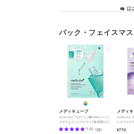
口
パック・フェイスマス
メディキューブ
メディキ
medicube アゼライン酸16BBスージン
medicub
グセラムフェイスマスク7枚(韓国コス
イスマスク(7
メ)
5.00
（
1件
）
¥770