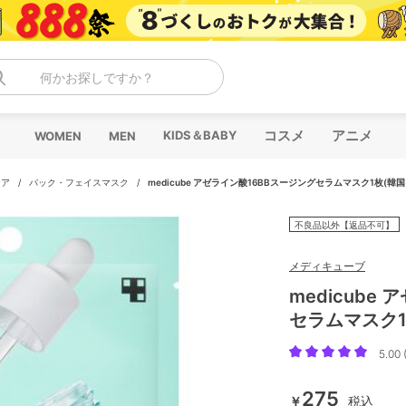
何かお探しですか？
コスメ
アニメ
KIDS＆BABY
WOMEN
MEN
ケア
/
パック・フェイスマスク
/
medicube アゼライン酸16BBスージングセラムマスク1枚(韓
不良品以外【返品不可】
メディキューブ
medicube
セラムマスク1
5.00 
275
￥
税込