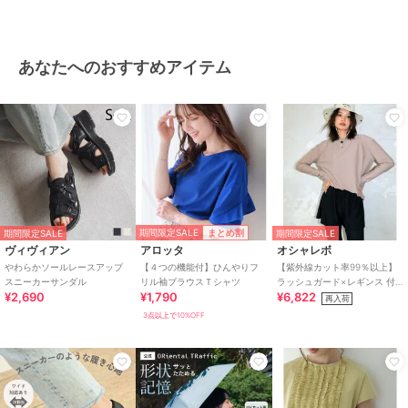
あなたへのおすすめアイテム
期間限定SALE
まとめ割
期間限定SALE
期間限定SALE
ヴィヴィアン
アロッタ
オシャレボ
やわらかソールレースアップ
【４つの機能付】ひんやりフ
【紫外線カット率99％以上】
スニーカーサンダル
リル袖ブラウスＴシャツ
ラッシュガード×レギンス 付
¥2,690
¥1,790
¥6,822
き タンキニ
再入荷
3点以上で10%OFF