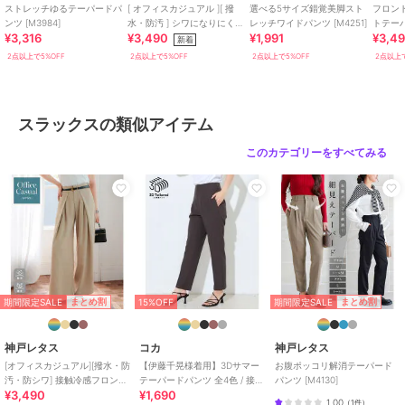
ストレッチゆるテーパードパ
[ オフィスカジュアル ][ 撥
選べる5サイズ錯覚美脚スト
フロン
服）
ンツ [M3984]
水・防汚 ] シワになりにくい
レッチワイドパンツ [M4251]
トテーパ
¥3,316
¥3,490
¥1,991
¥3,4
ワイドストレートパンツ
新着
原産国
中国
[M4364]
2点以上で5%OFF
2点以上で5%OFF
2点以上で5%OFF
2点以上で
スラックスの類似アイテム
このカテゴリーをすべてみる
期間限定SALE
期間限定SALE
まとめ割
まとめ割
15%OFF
神戸レタス
コカ
神戸レタス
[オフィスカジュアル][撥水・防
【伊藤千晃様着用】3Dサマー
お腹ポッコリ解消テーパード
汚・防シワ] 接触冷感フロント
テーパードパンツ 全4色 / 接触
パンツ [M4130]
¥3,490
¥1,690
タックワイドスラックス
冷感・シワになりにくい
1.00
（
1件
）