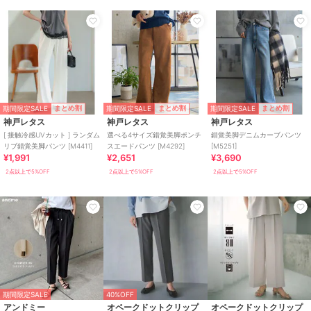
期間限定SALE
期間限定SALE
期間限定SALE
まとめ割
まとめ割
まとめ割
神戸レタス
神戸レタス
神戸レタス
[ 接触冷感UVカット ] ランダム
選べる4サイズ錯覚美脚ポンチ
錯覚美脚デニムカーブパンツ
リブ錯覚美脚パンツ [M4411]
スエードパンツ [M4292]
[M5251]
¥1,991
¥2,651
¥3,690
2点以上で5%OFF
2点以上で5%OFF
2点以上で5%OFF
期間限定SALE
40%OFF
アンドミー
オペークドットクリップ
オペークドットクリップ