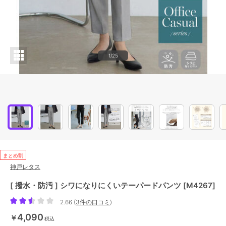
1/25
まとめ割
神戸レタス
[ 撥水・防汚 ] シワになりにくいテーパードパンツ [M4267]
2.66
(
3件の口コミ
)
4,090
￥
税込