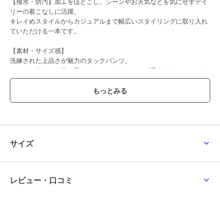
【撥水・防汚】加工をほどこし、シーンやお天気などを気にせずデイ
リーの着こなしに活躍。
キレイめスタイルからカジュアルまで幅広いスタイリングに取り入れ
ていただける一本です。
【素材・サイズ感】
洗練された上品さが魅力のタックパンツ。
センターラインを施し穿くだけでスタイルアップ見えするシルエット
の美しさも魅力。
シワになりにくい防シワ加工でお手入れも楽ちんなイージーケアも嬉
しいポイントです◎
#コウベレタス
サイズ
ブランド
神戸レタス
ショップ
神戸レタス
レビュー・口コミ
商品カテゴリ
パンツ
／
スラックス
性別タイプ
レディース
パンツ
／
スラックス