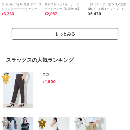
きれいめ ツイル 美脚 ドロース
美脚ストレッチイージーテー
【ストレッチ／防シワ／洗濯
トリング テーパードパンツ
パードパンツ【洗濯機OK】
機OK】美脚イージーワイドパ
¥3,230
¥2,987
¥5,479
ンツ《SS～LL／7col／セット
アップ可／丈が選べる》
もっとみる
スラックスの人気ランキング
コカ
1,690
￥