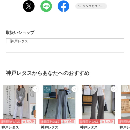
カラー
ライトグレー、ブラック
サイズ
プチS,S,プチM,M
素材
ポリエステル97% ポリウレタン
3%
取扱いショップ
商品のお取り扱い方法
特徴
パンツ
ポリエステル素材
/
無地
/
撥水
／防水加工
/
スキニー・スリム
/
テーパード
/
ライフスタイル
/
パーティー・結婚式・二次会
/
セ
レモニー・入学式・卒業式
/
就活
神戸レタスからあなたへのおすすめ
/
ブラックフォーマル（礼装・喪
服）
スラックス
ポリエステル素材
/
無地
/
撥水
／防水加工
/
スキニー・スリム
/
テーパード
/
ライフスタイル
/
パーティー・結婚式・二次会
/
セ
期間限定SALE
期間限定SALE
期間限定SALE
期間限定
まとめ割
まとめ割
まとめ割
レモニー・入学式・卒業式
/
就活
神戸レタス
神戸レタス
神戸レタス
神戸
/
ブラックフォーマル（礼装・喪