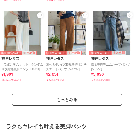
期間限定SALE
期間限定SALE
期間限定SALE
まとめ割
まとめ割
まとめ割
神戸レタス
神戸レタス
神戸レタス
[ 接触冷感UVカット ] ランダム
選べる4サイズ錯覚美脚ポンチ
錯覚美脚デニムカーブパンツ
リブ錯覚美脚パンツ [M4411]
スエードパンツ [M4292]
[M5251]
¥1,991
¥2,651
¥3,690
2点以上で5%OFF
2点以上で5%OFF
2点以上で5%OFF
もっとみる
ラクもキレイも叶える美脚パンツ