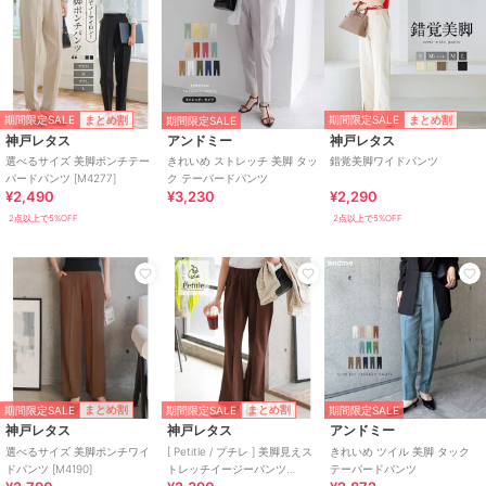
期間限定SALE
期間限定SALE
まとめ割
まとめ割
期間限定SALE
神戸レタス
アンドミー
神戸レタス
選べるサイズ 美脚ポンチテー
きれいめ ストレッチ 美脚 タッ
錯覚美脚ワイドパンツ
パードパンツ [M4277]
ク テーパードパンツ
¥2,490
¥3,230
¥2,290
2点以上で5%OFF
2点以上で5%OFF
期間限定SALE
期間限定SALE
まとめ割
まとめ割
期間限定SALE
神戸レタス
神戸レタス
アンドミー
選べるサイズ 美脚ポンチワイ
[ Petitle / プチレ ] 美脚見えス
きれいめ ツイル 美脚 タック
ドパンツ [M4190]
トレッチイージーパンツ
テーパードパンツ
[M4266]