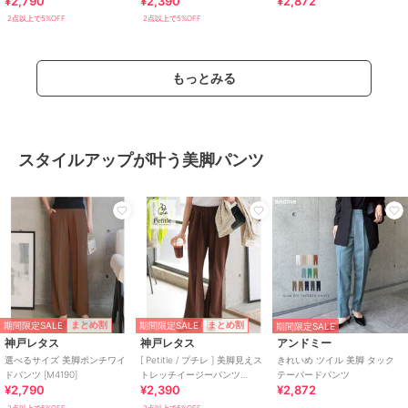
¥2,790
¥2,390
¥2,872
2点以上で5%OFF
2点以上で5%OFF
もっとみる
スタイルアップが叶う美脚パンツ
期間限定SALE
期間限定SALE
まとめ割
まとめ割
期間限定SALE
神戸レタス
神戸レタス
アンドミー
選べるサイズ 美脚ポンチワイ
[ Petitle / プチレ ] 美脚見えス
きれいめ ツイル 美脚 タック
ドパンツ [M4190]
トレッチイージーパンツ
テーパードパンツ
¥2,790
¥2,390
¥2,872
[M4266]
2点以上で5%OFF
2点以上で5%OFF