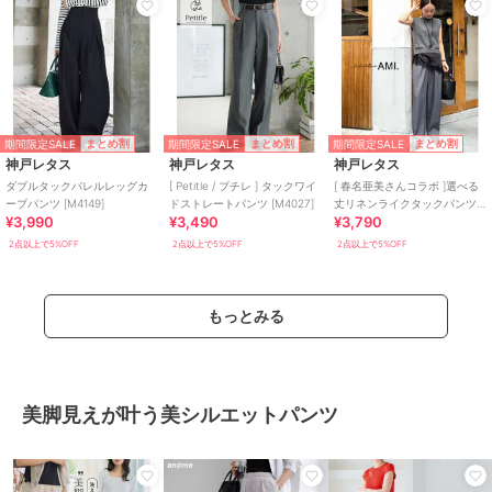
期間限定SALE
期間限定SALE
期間限定SALE
まとめ割
まとめ割
まとめ割
神戸レタス
神戸レタス
神戸レタス
ダブルタックバレルレッグカ
[ Petitle / プチレ ] タックワイ
[ 春名亜美さんコラボ ]選べる
ーブパンツ [M4149]
ドストレートパンツ [M4027]
丈リネンライクタックパンツ
¥3,990
¥3,490
¥3,790
[M4154]
2点以上で5%OFF
2点以上で5%OFF
2点以上で5%OFF
もっとみる
美脚見えが叶う美シルエットパンツ