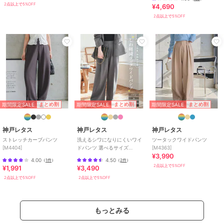
[M4408]
2点以上で5%OFF
¥4,690
2点以上で5%OFF
期間限定SALE
期間限定SALE
期間限定SALE
まとめ割
まとめ割
まとめ割
神戸レタス
神戸レタス
神戸レタス
ストレッチカーブパンツ
洗えるシワになりにくいワイ
ツータックワイドパンツ
[M4404]
ドパンツ 選べるサイズ
[M4363]
¥3,990
[M4162]
4.00
4.50
（
1件
）
（
2件
）
2点以上で5%OFF
¥1,991
¥3,490
2点以上で5%OFF
2点以上で5%OFF
もっとみる