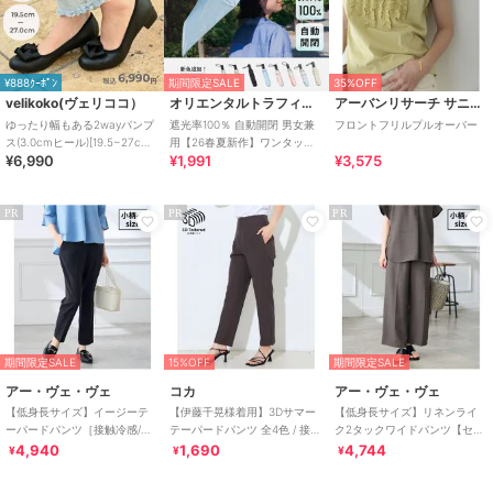
¥888ｸｰﾎﾟﾝ
期間限定SALE
35%OFF
velikoko(ヴェリココ）
オリエンタルトラフィック
アーバンリサーチ サニーレーベル
ゆったり幅もある2wayパンプ
遮光率100％ 自動開閉 男女兼
フロントフリルプルオーバー
ス(3.0cmヒール)[19.5~27cm]
用【26春夏新作】ワンタッチ
¥6,990
¥1,991
¥3,575
ラクチンきれいシューズ
晴雨兼用 折りたたみ傘 /G-
0601
PR
PR
PR
期間限定SALE
15%OFF
期間限定SALE
アー・ヴェ・ヴェ
コカ
アー・ヴェ・ヴェ
【低身長サイズ】イージーテ
【伊藤千晃様着用】3Dサマー
【低身長サイズ】リネンライ
ーパードパンツ［接触冷感/速
テーパードパンツ 全4色 / 接触
ク2タックワイドパンツ【セッ
乾/UVカット/イージーケア］
冷感・シワになりにくい
トアップ対応/接触冷感/UVカ
4,940
1,690
4,744
¥
¥
¥
ット/アンチピリ