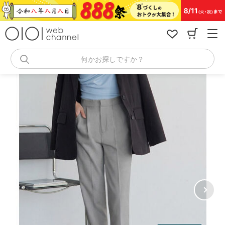
コ
ン
テ
ン
ツ
へ
何かお探しですか？
ス
キ
ッ
プ