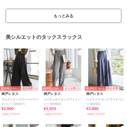
もっとみる
美シルエットのタックスラックス
期間限定SALE
期間限定SALE
期間限定SALE
まとめ割
まとめ割
まとめ割
神戸レタス
神戸レタス
神戸レタス
ウエストタックスーパーワイ
コーデュロイタックワイドパ
ハイライズ タックワイドパン
ドパンツ [M4307]
ンツ [M3990]
ツ [M4163]
¥3,990
¥3,505
¥3,990
2点以上で5%OFF
2点以上で5%OFF
2点以上で5%OFF