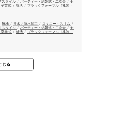
フスタイル
/
パーティー・結婚式・二次会
/
セ
・卒業式
/
就活
/
ブラックフォーマル（礼装・
/
無地
/
撥水／防水加工
/
スキニー・スリム
/
フスタイル
/
パーティー・結婚式・二次会
/
セ
・卒業式
/
就活
/
ブラックフォーマル（礼装・
とじる