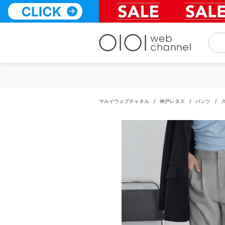
コ
ン
テ
ン
ツ
へ
ス
キ
ッ
プ
マルイウェブチャネル
/
神戸レタス
/
パンツ
/