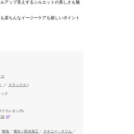
イルアップ見えするシルエットの美しさも魅
れも楽ちんなイージーケアも嬉しいポイント
クス
ツ
／
スラックス
)
ラック
ポリウレタン3%
方法
/
無地
/
撥水／防水加工
/
スキニー・スリム
/