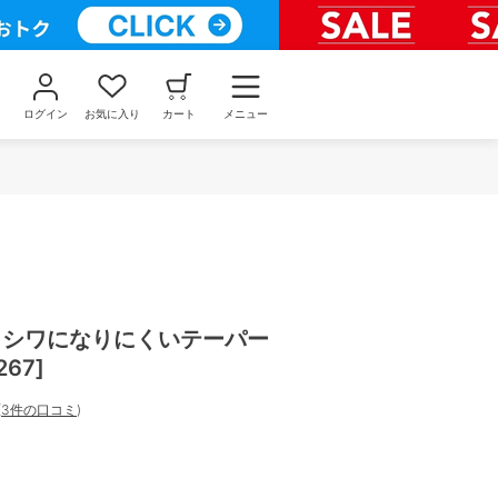
ログイン
お気に入り
カート
メニュー
 ] シワになりにくいテーパー
67]
(
3件の口コミ
)