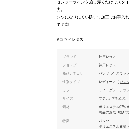
センターラインを施し穿くだけでスタ
力。
シワになりにくい防シワ加工でお手入
です◎
#コウベレタス
ブランド
神戸レタス
ショップ
神戸レタス
商品カテゴリ
パンツ
／
スラッ
性別タイプ
レディース
(
パン
カラー
ライトグレー、ブ
サイズ
プチS,S,プチM,M
素材
ポリエステル97% 
商品のお取り扱い
特徴
パンツ
ポリエステル素材