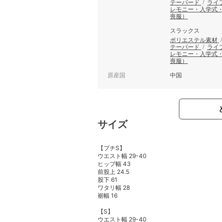
テーパード
/
ライ
レモニー・入学式
喪服）
スラックス
ポリエステル素材
テーパード
/
ライ
レモニー・入学式
喪服）
原産国
中国
サイズ
【プチS】
ウエスト幅 29-40
ヒップ幅 43
前股上 24.5
股下 61
ワタリ幅 28
裾幅 16
【S】
ウエスト幅 29-40