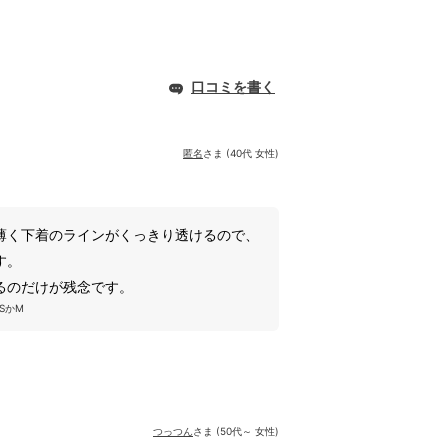
口コミを書く
匿名
さま (40代 女性)
薄く下着のラインがくっきり透けるので、
す。
るのだけが残念です。
SかM
つっつん
さま (50代～ 女性)