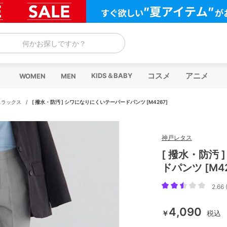
何かお探しですか？
コスメ
アニメ
KIDS＆BABY
WOMEN
MEN
スラックス
/
[ 撥水・防汚 ] シワになりにくいテーパードパンツ [M4267]
神戸レタス
[ 撥水・防汚
ドパンツ [M42
2.66 
4,090
￥
税込