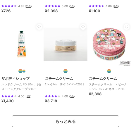
4.81
5.00
4.66
（
11件
）
（
1件
）
（
6件
）
¥726
¥2,398
¥1,100
ザボディショップ
スチームクリーム
スチームクリーム
ハンドクリーム PG 30mL（香
ｽﾁｰﾑｸﾘｰﾑ ｸﾚﾝｼﾞﾝｸﾞﾊﾞｰﾑ2023
スチームクリーム ＜ピーナ
り：ピンクグレープフルー
ッツ＞ 75 ハピネス - PINK -
¥2,398
ツ）
4.00
4.00
（
1件
）
（
1件
）
¥1,430
¥3,718
もっとみる