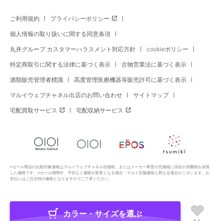
ご利用規約
プライバシーポリシー
個人情報の取り扱いに関する同意条項
丸井グループ カスタマーハラスメント対応方針
cookieポリシー
特定商取引に関する法律に基づく表示
古物営業法に基づく表示
酒類販売管理者標識
高度管理医療機器等販売許可に基づく表示
マルイウェブチャネル出店のお問い合わせ
サイトマップ
宅配買取サービス
宅配収納サービス
※セール商品の比較対象価格はマルイウェブチャネル旧価格、またはメーカー希望小売価格に現在の消費税を加算
した価格です。※セール期間中、予告なく価格が変更となる場合・マルイ店舗価格と異なる場合がございます。お
支払いはご注文時の価格となりますのでご了承ください。
カラー・サイズを選ぶ
Copyright All Rights Reserved. MARUI Co., Ltd