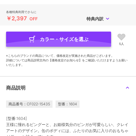
各種特典利用でさらに
￥2,397
OFF
特典内訳
カラー・サイズを選ぶ
5人
※こちらのブランドの商品について、価格改定が実施された商品がございます。
詳細については商品説明文内の【価格改定のお知らせ】をご確認いただけますようお願い
いたします。
商品説明
商品番号：CF022-15435
型番：1604
[型番:1604]
王様に憧れるピングーと、お姫様気分のピンガが可愛らしい、クレイ
アートのデザイン。缶のボディには、ふたりのお気に入りのおもちゃ