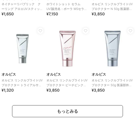
ネイチャーリパブリック ク
ホワイトショット セラム
オルビス リンクルブライトUV
ーリング アロエUVスティック
UV[販売名：ポーラ WSセラム
プロテクター N 50g 医薬部外
¥1,650
¥7,150
¥3,850
(数量限定)（韓国コスメ）
UV][医薬部外品]
品（顔用日焼け止め）
オルビス
オルビス
オルビス
オルビス リンクルブライトUV
オルビス リンクルブライトUV
オルビス リンクルブライトUV
プロテクター トライアルサイ
プロテクター ピーチピンク
プロテクター 50g 医薬部外品
¥1,320
¥3,850
¥3,850
ズ 15g 医薬部外品 （顔用日焼
50g 医薬部外品 （顔用日焼け
（顔用日焼け止め）
け止め）
止め）
もっとみる