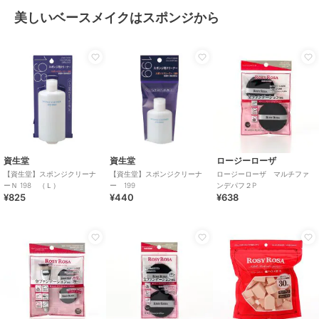
美しいベースメイクはスポンジから
資生堂
資生堂
ロージーローザ
【資生堂】スポンジクリーナ
【資生堂】スポンジクリーナ
ロージーローザ マルチファ
ーＮ 198 （Ｌ）
ー 199
ンデパフ２P
¥825
¥440
¥638