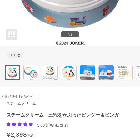
1/8
＊＊
○
不良品以外【返品不可】
スチームクリーム
スチームクリーム 王冠をかぶったピングー＆ピンガ
5.00
(
1件の口コミ
)
2,398
￥
税込