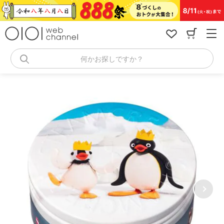
コ
ン
テ
ン
ツ
へ
何かお探しですか？
ス
キ
ッ
プ