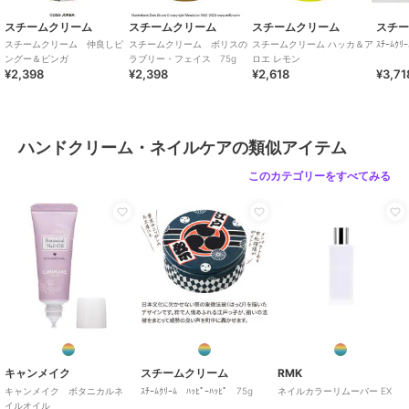
スチームクリーム
スチームクリーム
スチームクリーム
スチ
スチームクリーム 仲良しピ
スチームクリーム ボリスの
スチームクリーム ハッカ＆ア
ｽﾁｰﾑｸﾘ
ングー＆ピンガ
ラブリー・フェイス 75g
ロエ レモン
¥2,398
¥2,398
¥2,618
¥3,71
ハンドクリーム・ネイルケアの類似アイテム
このカテゴリーをすべてみる
キャンメイク
スチームクリーム
RMK
キャンメイク ボタニカルネ
ｽﾁｰﾑｸﾘｰﾑ ﾊｯﾋﾟｰﾊｯﾋﾟ 75g
ネイルカラーリムーバー EX
イルオイル