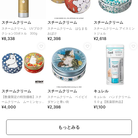
スチームクリーム
スチームクリーム
スチームクリーム
スチームクリーム UVプロテ
スチームクリーム はなまる
スチームクリーム アイスミン
クション33ボトル 300g
おばけ
トジェル
¥8,338
¥2,398
¥2,618
スチームクリーム
スチームクリーム
キュレル
【数量限定の特別価格】スチ
スチームクリーム ベイビイ
キュレル ハンドクリーム
ームクリーム ムーミンセッ
ダヤンと青い街
５０ｇ【医薬部外品】
¥4,000
¥2,398
¥1,100
ト 2026
もっとみる