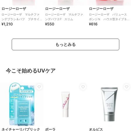
ロージーローザ
ロージーローザ
ロージーローザ
ロージーローザ マルチファ
ロージーローザ マルチファ
ロージーローザ バリュース
ンデブラシ＆パフ プチサイ
ンデパフ２P スリム
ポンジＮ ハウス型タイプＳ
¥1,210
¥550
¥616
ズ
３０Ｐ
もっとみる
今こそ始めるUVケア
ネイチャーリパブリック
ポーラ
オルビス