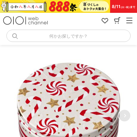
コ
ン
テ
ン
ツ
へ
何かお探しですか？
ス
キ
ッ
プ