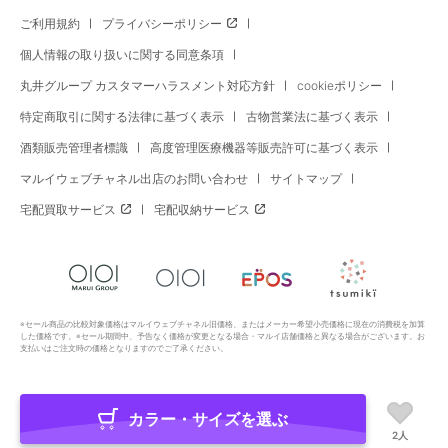
ご利用規約
プライバシーポリシー
個人情報の取り扱いに関する同意条項
丸井グループ カスタマーハラスメント対応方針
cookieポリシー
特定商取引に関する法律に基づく表示
古物営業法に基づく表示
酒類販売管理者標識
高度管理医療機器等販売許可に基づく表示
マルイウェブチャネル出店のお問い合わせ
サイトマップ
宅配買取サービス
宅配収納サービス
※セール商品の比較対象価格はマルイウェブチャネル旧価格、またはメーカー希望小売価格に現在の消費税を加算
した価格です。※セール期間中、予告なく価格が変更となる場合・マルイ店舗価格と異なる場合がございます。お
支払いはご注文時の価格となりますのでご了承ください。
カラー・サイズを選ぶ
Copyright All Rights Reserved. MARUI Co., Ltd
2人