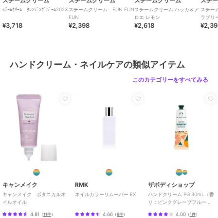
スチームクリーム
スチームクリーム
スチームクリーム
スチ
ｽﾁｰﾑｸﾘｰﾑ ｸﾚﾝｼﾞﾝｸﾞﾊﾞｰﾑ2023
スチームクリーム FUN FUN
スチームクリーム ハッカ＆ア
スチー
FUN
ロエ レモン
ラブリ
¥3,718
¥2,398
¥2,618
¥2,3
ハンドクリーム・ネイルケアの類似アイテム
このカテゴリーをすべてみる
キャンメイク
RMK
ザボディショップ
キャンメイク ボタニカルネ
ネイルカラーリムーバー EX
ハンドクリーム PG 30mL（香
イルオイル
り：ピンクグレープフルー
ツ）
4.81
4.66
4.00
（
11件
）
（
6件
）
（
1件
）