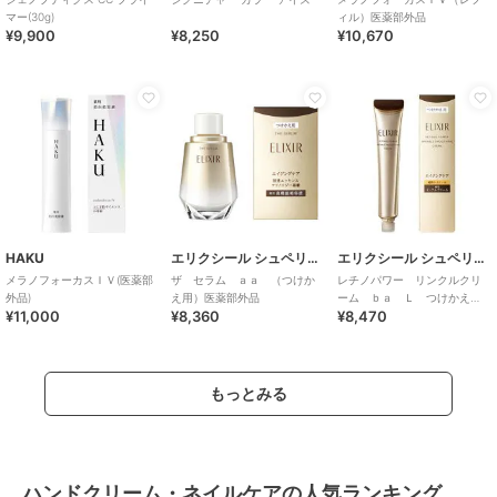
マー(30g)
ィル）医薬部外品
¥9,900
¥8,250
¥10,670
HAKU
エリクシール シュペリエル
エリクシール シュペリエル
メラノフォーカスＩＶ(医薬部
ザ セラム ａａ （つけか
レチノパワー リンクルクリ
外品)
え用）医薬部外品
ーム ｂａ Ｌ つけかえ
¥11,000
¥8,360
¥8,470
用 （レフィル）医薬部外品
もっとみる
ハンドクリーム・ネイルケアの人気ランキング