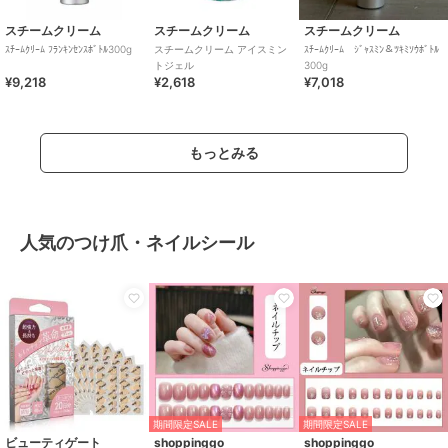
スチームクリーム
スチームクリーム
スチームクリーム
ｽﾁｰﾑｸﾘｰﾑ ﾌﾗﾝｷﾝｾﾝｽﾎﾞﾄﾙ300g
スチームクリーム アイスミン
ｽﾁｰﾑｸﾘｰﾑ ｼﾞｬｽﾐﾝ＆ﾂｷﾐｿｳﾎﾞﾄﾙ
トジェル
300g
¥9,218
¥2,618
¥7,018
もっとみる
人気のつけ爪・ネイルシール
期間限定SALE
期間限定SALE
ビューティゲート
shoppinggo
shoppinggo