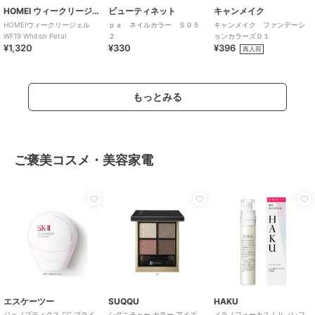
HOMEI ウィークリージェル
ビューティネット
キャンメイク
HOMEIウィークリージェル
ｐａ ネイルカラー Ｓ０５
キャンメイク ファンデーシ
WF19 Whitish Petal
２
ョンカラーズ０１
¥1,320
¥330
¥396
再入荷
もっとみる
ご褒美コスメ・美容家電
エスケーツー
SUQQU
HAKU
ジェノプティクス CC プライ
シグニチャー カラー アイズ
メラノフォーカスＩＶ（レフ