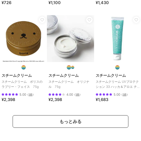
¥726
¥1,100
¥1,430
スチームクリーム
スチームクリーム
スチームクリーム
スチームクリーム ボリスの
スチームクリーム オリジナ
スチームクリーム UVプロテク
ラブリー・フェイス 75g
ル 75g
ション 33 ハッカ＆アロエ チ
ューブ
5.00
4.00
5.00
（
1件
）
（
1件
）
（
1件
）
¥2,398
¥2,398
¥1,683
もっとみる