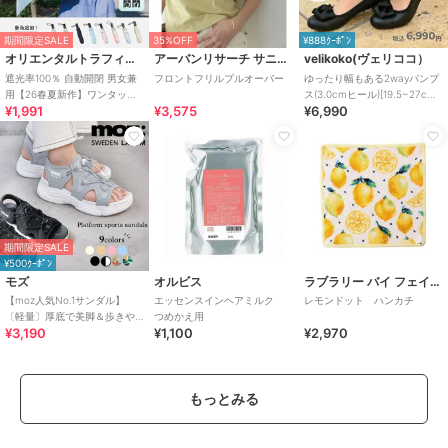
期間限定SALE
35%OFF
¥888ｸｰﾎﾟﾝ
オリエンタルトラフィック
アーバンリサーチ サニーレーベル
velikoko(ヴェリココ）
遮光率100％ 自動開閉 男女兼
フロントフリルプルオーバー
ゆったり幅もある2wayパンプ
用【26春夏新作】ワンタッチ
ス(3.0cmヒール)[19.5~27cm]
¥1,991
¥3,575
¥6,990
晴雨兼用 折りたたみ傘 /G-
ラクチンきれいシューズ
0601
期間限定SALE
¥500ｸｰﾎﾟﾝ
モズ
オルビス
ラブラリー バイ フェイラー
【moz人気No.1サンダル】
エッセンスインヘアミルク
レモンドット ハンカチ
〔軽量〕厚底で美脚＆歩きや
つめかえ用
¥3,190
¥1,100
¥2,970
すい！疲れにくいフィット感
のスポーツサンダル
もっとみる