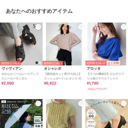
あなたへのおすすめアイテム
期間限定SALE
まとめ割
期間限定SALE
期間限定SALE
ヴィヴィアン
オシャレボ
アロッタ
やわらかソールレースアップ
【紫外線カット率99％以上】
【４つの機能付】ひんやりフ
スニーカーサンダル
ラッシュガード×レギンス 付
リル袖ブラウスＴシャツ
¥2,690
¥6,822
¥1,790
き タンキニ
3点以上で10%OFF