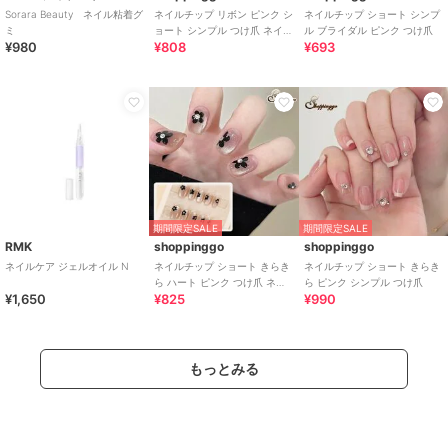
Sorara Beauty ネイル粘着グ
ネイルチップ リボン ピンク シ
ネイルチップ ショート シンプ
ミ
ョート シンプル つけ爪 ネイル
ル ブライダル ピンク つけ爪
¥980
¥808
¥693
アート
期間限定SALE
期間限定SALE
RMK
shoppinggo
shoppinggo
ネイルケア ジェルオイル N
ネイルチップ ショート きらき
ネイルチップ ショート きらき
ら ハート ピンク つけ爪 ネイ
ら ピンク シンプル つけ爪
¥1,650
¥825
¥990
ルアート アートチップ
もっとみる