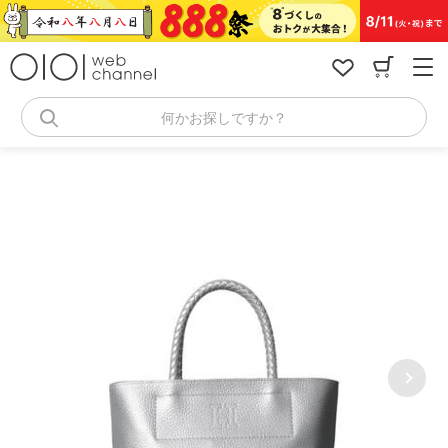
コ
ン
テ
ン
ツ
へ
何かお探しですか？
ス
キ
ッ
プ