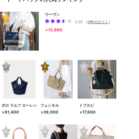
ウーヴン
3.50
（
9件の口コミ
）
13,860
￥
ポロ ラルフ ローレン
フェンネル
トプカピ
81,400
26,000
17,600
￥
￥
￥