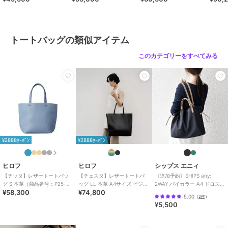
30009）
号：P25－30500）
39316
ショップ
ヒロフ
商品カテゴリ
バッグ
／
トートバッグ
トートバッグの類似アイテム
性別タイプ
レディース
バッグ
／
トートバッグ
このカテゴリーをすべてみる
カラー
シルバー（００６）、ブラック
（０１９）、ミルキーウェイ（２
８０）、グラファイト（１１
８）、ムーン（１０７）、ブルー
エンバー（３９７）、ライトグレ
ー（０１１）、ポタージュ（９１
２）
¥2888ｸｰﾎﾟﾝ
¥2888ｸｰﾎﾟﾝ
サイズ
０１（Ｂ５未満）
素材
牛革（型押し）
ヒロフ
ヒロフ
シップス エニィ
商品のお取り扱い方法
【チッタ】レザートートバッ
【チェスタ】レザートートバ
《追加予約》SHIPS any:
グ S 本革（商品番号：P25‐
ッグ LL 本革 A4サイズ ビジネ
2WAY バイカラー A4 ドロスト
特徴
バッグ
¥58,300
¥74,800
35550）
スバッグ ※WEB限定（商品番
トート バッグ
5.00
（
2件
）
本革
/
無地
/
ロゴ
/
カジュアル
号：P25－30630）
¥5,500
トートバッグ