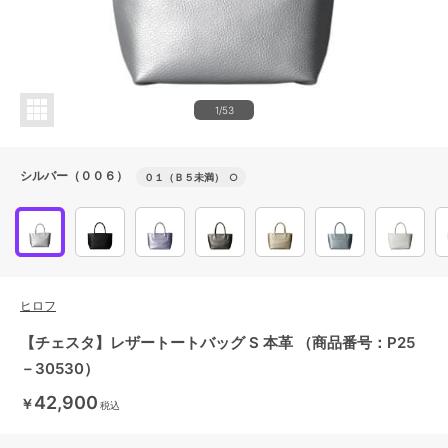
1/53
シルバー（００６）
０１（Ｂ５未満）
○
ヒロフ
【チェスタ】レザートートバッグ S 本革 （商品番号：P25
－30530）
42,900
￥
税込