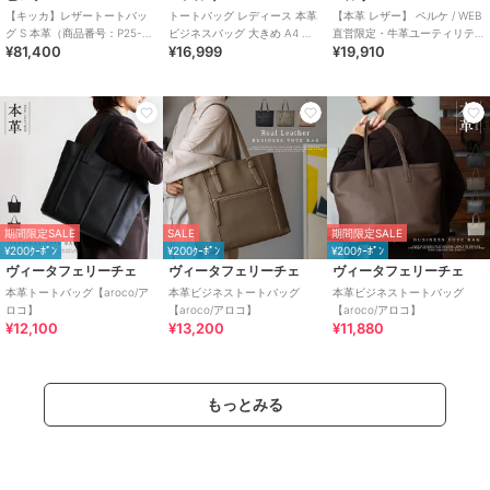
【キッカ】レザートートバッ
トートバッグ レディース 本革
【本革 レザー】 ペルケ / WEB
グ S 本革（商品番号：P25-
ビジネスバッグ 大きめ A4 大
直営限定・牛革ユーティリテ
¥81,400
¥16,999
¥19,910
35662）
容量 軽量 おしゃれ
ィA4・2wayトートバッグ
期間限定SALE
SALE
期間限定SALE
¥200ｸｰﾎﾟﾝ
¥200ｸｰﾎﾟﾝ
¥200ｸｰﾎﾟﾝ
ヴィータフェリーチェ
ヴィータフェリーチェ
ヴィータフェリーチェ
本革トートバッグ【aroco/ア
本革ビジネストートバッグ
本革ビジネストートバッグ
ロコ】
【aroco/アロコ】
【aroco/アロコ】
¥12,100
¥13,200
¥11,880
もっとみる