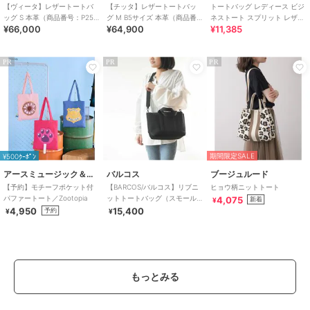
【ヴィータ】レザートートバ
【チッタ】レザートートバッ
トートバッグ レディース ビジ
ッグ S 本革（商品番号：P25-
グ M B5サイズ 本革（商品番
ネストート スプリット レザー
¥66,000
¥64,900
¥11,385
20310）
号：P25‐35551）
牛床革
PR
PR
PR
期間限定SALE
¥500ｸｰﾎﾟﾝ
アースミュージック＆エコロジー
バルコス
ブージュルード
【予約】モチーフポケット付
【BARCOS/バルコス】リブニ
ヒョウ柄ニットトート
パファートート／Zootopia
ットトートバッグ（スモール
4,075
新着
¥
サイズ）
4,950
15,400
予約
¥
¥
もっとみる