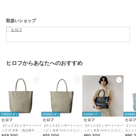
ギフトにもおすすめです。
【素材】
取扱いショップ
牛革、クロームなめし、シュリンク型押し。
一枚でも伸びにくく、リッチな厚みが特徴の牛革を採用しています。
【シリーズについて】
裏地をつけず一枚革で仕上げられた軽量なシリーズ、「チェスタ」。
シンプルなボディに映える革を編み込んで作られた細身のハンドル
は、デザインのアクセントになっています。
ヒロフからあなたへのおすすめ
※商品ご購入時にお渡しするお買上げ証明書にお取り扱い上のご注意
とお手入れについての表示がございますのでよくお読みください。
※照明の関係により、実際よりも色味が違って見える場合がありま
す。また、パソコン・スマートフォンなどの環境により、若干製品と
画像のカラーが異なる場合もございます。
重量:約295g(サンプルサイズ)
¥2888ｸｰﾎﾟﾝ
¥2888ｸｰﾎﾟﾝ
¥2888ｸｰﾎﾟﾝ
¥2888ｸ
ヒロフ
ヒロフ
ヒロフ
ヒロ
【チェスタ】レザートートバ
【チェスタ】レザートートバ
【チェスタ】レザートートバ
【リベ
ッグ M 本革 （商品番号：
ッグ L 本革 A4サイズ ビジネ
ッグ L 本革 A4サイズ ビジネ
ロン L
ブランド
ヒロフ
¥49,500
¥55,000
¥60,500
¥90,
P25-30008）
スバッグ（商品番号：P25-
スバッグ ※WEB限定（商品番
ッグ（商