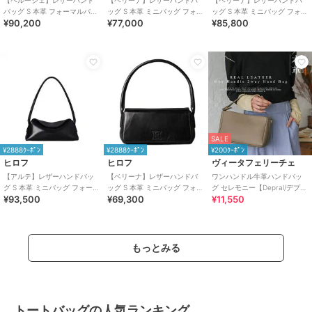
【ペルーシェ】レザーハンド
【ベリーナ】レザーハンドバ
【ベリーナ】レザーハンドバ
バッグ S 本革 フォーマルバッ
ッグ S 本革 ミニバッグ フォー
ッグ S 本革 ミニバッグ フォー
¥90,200
¥77,000
¥85,800
グ（商品番号：P25-20708）
マルバッグ（商品番号：P25-
マルバッグ（商品番号：P25-
10401）
10402）
SALE
¥2888ｸｰﾎﾟﾝ
¥2888ｸｰﾎﾟﾝ
¥200ｸｰﾎﾟﾝ
ヒロフ
ヒロフ
ヴィータフェリーチェ
【アルテ】レザーハンドバッ
【ベリーナ】レザーハンドバ
ワンハンドル牛革ハンドバッ
グ S 本革 ミニバッグ フォーマ
ッグ S 本革 ミニバッグ フォー
グ セレモニー【Depral/デプラ
¥93,500
¥69,300
¥11,550
ルバッグ（商品番号：P25－
マルバッグ（商品番号：P25-
ル】
10526）
10400）
もっとみる
トートバッグの人気ランキング