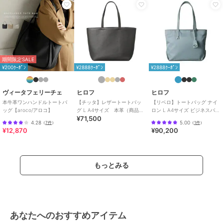
本革
/
無地
/
ロゴ
/
カジュアル
原産国
日本製
期間限定SALE
¥200ｸｰﾎﾟﾝ
¥2888ｸｰﾎﾟﾝ
¥2888ｸｰﾎﾟﾝ
ヴィータフェリーチェ
ヒロフ
ヒロフ
本牛革ワンハンドルトートバ
【チッタ】レザートートバッ
【リベロ】トートバッグ ナイ
ッグ【aroco/アロコ】
グ L A4サイズ 本革（商品番
ロン L A4サイズ ビジネスバッ
¥71,500
号：P25‐35552）
グ（商品番号：P25-39316）
4.28
5.00
（
7件
）
（
1件
）
¥12,870
¥90,200
もっとみる
あなたへのおすすめアイテム