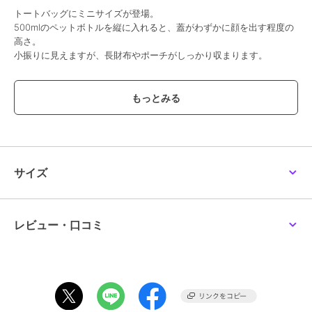
トートバッグにミニサイズが登場。
500mlのペットボトルを縦に入れると、蓋がわずかに顔を出す程度の
高さ。
小振りに見えますが、長財布やポーチがしっかり収まります。
シンプルなボディに映える編みこまれたハンドルがデザインのアクセ
ントになっています。
裏地なしで作られているためとても軽量。
カラーバリエーションが豊富にあるため、気軽にコーディネートのポ
イントとして楽しんでいただけます。
色違いでいくつか持っておくのもおすすめです。
サイズ
●ポケット数：内側×1
●裏地無し
レビュー・口コミ
【おすすめのご使用シーン】
スタイルを選ばないシンプルなトートは、毎日のサブバッグやトラベ
ルシーンで活躍。
折りたたんでスーツケースに忍ばせても。
お買い物やカフェなどのリラックスタイムはもちろん、ご友人とのお
食事など幅広いシーンでご使用いただけます。