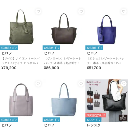
¥2888ｸｰﾎﾟﾝ
¥2888ｸｰﾎﾟﾝ
¥2888ｸｰﾎﾟﾝ
ヒロフ
ヒロフ
ヒロフ
【リベロ】ナイロン トートバ
【ヴァローレ】レザートート
【ロシェ】レザートートバッ
ッグ L A4サイズ ビジネスバッ
バッグ M 本革（商品番号：
グ S 本革（商品番号：P25-
¥79,200
¥86,900
¥51,700
グ（商品番号：P25-39314）
P25-35313）
30903）
期間限定SALE
¥2888ｸｰﾎﾟﾝ
¥2888ｸｰﾎﾟﾝ
¥200ｸｰﾎﾟﾝ
ヒロフ
ヒロフ
レジスタ