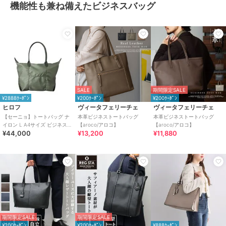
機能性も兼ね備えたビジネスバッグ
SALE
期間限定SALE
¥2888ｸｰﾎﾟﾝ
¥200ｸｰﾎﾟﾝ
¥200ｸｰﾎﾟﾝ
ヒロフ
ヴィータフェリーチェ
ヴィータフェリーチェ
【セーニョ】トートバッグ ナ
本革ビジネストートバッグ
本革ビジネストートバッグ
イロン L A4サイズ ビジネスバ
【aroco/アロコ】
【aroco/アロコ】
¥44,000
¥13,200
¥11,880
ッグ（商品番号：P25－
39642）
期間限定SALE
期間限定SALE
¥200ｸｰﾎﾟﾝ
¥200ｸｰﾎﾟﾝ
¥888ｸｰﾎﾟﾝ