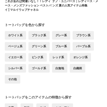
これがあれば間違いなし！！レディ
ナノ・ユニバース｜レディース・メ
ース・メンズファッション ベストバ
ンズ 夏の人気アイテム特集
イ | マルイウェブチャネル
トートバッグを色から探す
ホワイト系
ブラック系
グレー系
ブラウン系
ベージュ系
グリーン系
ブルー系
パープル系
イエロー系
ピンク系
レッド系
オレンジ系
シルバー系
ゴールド系
白無地
白織柄
その他
トートバッグをこのアイテムの特徴から探す