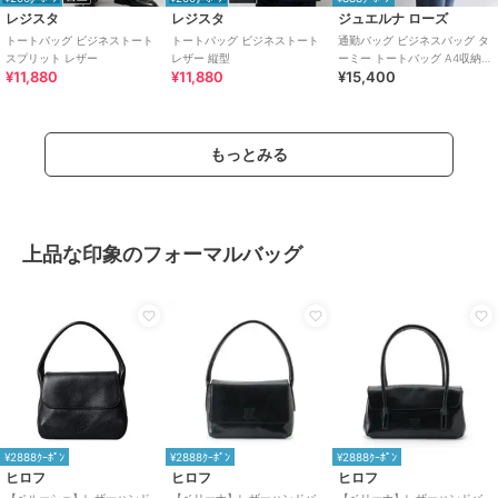
レジスタ
レジスタ
ジュエルナ ローズ
トートバッグ ビジネストート
トートバッグ ビジネストート
通勤バッグ ビジネスバッグ タ
スプリット レザー
レザー 縦型
ーミー トートバッグ A4収納可
¥11,880
¥11,880
¥15,400
能 お仕事
もっとみる
上品な印象のフォーマルバッグ
¥2888ｸｰﾎﾟﾝ
¥2888ｸｰﾎﾟﾝ
¥2888ｸｰﾎﾟﾝ
ヒロフ
ヒロフ
ヒロフ