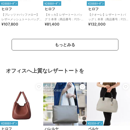
¥2888ｸｰﾎﾟﾝ
¥2888ｸｰﾎﾟﾝ
¥2888ｸｰﾎﾟﾝ
ヒロフ
ヒロフ
ヒロフ
【ブレッツァバッファロー】
【キッカ】レザートートバッ
【クオーレ】レザートートバ
レザーメッシュトートバッグ
グ S 本革（商品番号：P25-
ッグ L 本革（商品番号：P25-
¥107,800
¥81,400
¥132,000
M 本革 ステッチ（商品番号：
35662）
35443）
P25-30413）
もっとみる
オフィスへ上質なレザートートを
¥2888ｸｰﾎﾟﾝ
¥200ｸｰﾎﾟﾝ
ヒロフ
ハレルヤ
ペルケ