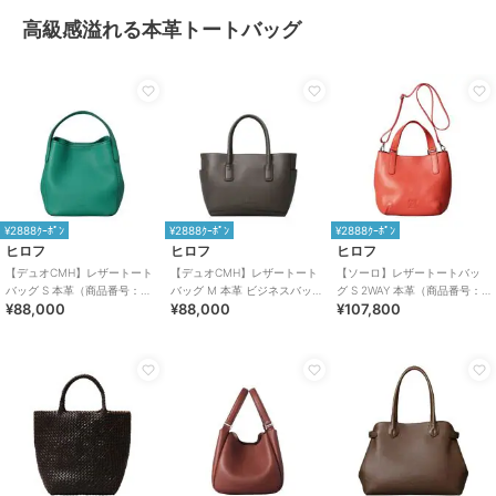
高級感溢れる本革トートバッグ
¥2888ｸｰﾎﾟﾝ
¥2888ｸｰﾎﾟﾝ
¥2888ｸｰﾎﾟﾝ
ヒロフ
ヒロフ
ヒロフ
【デュオCMH】レザートート
【デュオCMH】レザートート
【ソーロ】レザートートバッ
バッグ S 本革（商品番号：
バッグ M 本革 ビジネスバッグ
グ S 2WAY 本革（商品番号：
¥88,000
¥88,000
¥107,800
P25-35434）
（商品番号：P25-35435）
P25-20434）