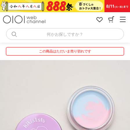
コ
ン
テ
ン
ツ
へ
何かお探しですか？
ス
キ
ッ
この商品はただいま売り切れです
プ