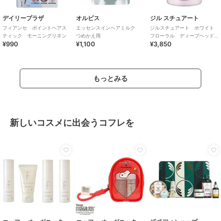
デイリープラザ
オルビス
ジル スチュアート
フィアンセ ポイントヘアス
エッセンスインヘアミルク
ジルスチュアート ホワイト
ティック モーニングリネン
つめかえ用
フローラル ディープヘッド
¥990
¥1,100
¥3,850
クレンズ
もっとみる
新しいコスメに出会うコフレを