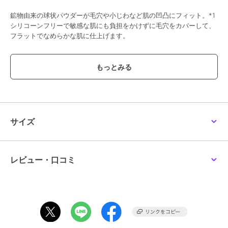
鉱物由来の球状パウダーが毛穴や小じわなど肌の凹凸にフィット。*1
シリコーンフリーで敏感な肌にも負担をかけずに毛穴をカバーして、
フラットでなめらかな肌に仕上げます。
皮脂吸着パウダー(シリカ)が余分な皮脂をキャッチ。
軽やかな質感で肌なじみのよい植物オイル*2を配合することでテカリ
や皮脂崩れを防ぎながらお肌のうるおいをキープ。
オレンジ、ローズ、イランイランなどの精油をブレンドした、夢見る
ように心ときめくトゥインクルシトラスの香り。
サイズ
石けんオフ可
自然由来指数 99％*3
シリコーン・合成着色料・防腐剤・石油系界面活性剤・鉱物油フリー
レビュー・口コミ
*1 メイクアップ効果による
*2 月見草油、モモ核油、ブドウ種子油（すべて保湿成分）
*3 ISO16128準拠 水を含む
＜ご使用方法＞
指の腹で表面をなでるようにとり、毛穴やテカリが気になる頬や小