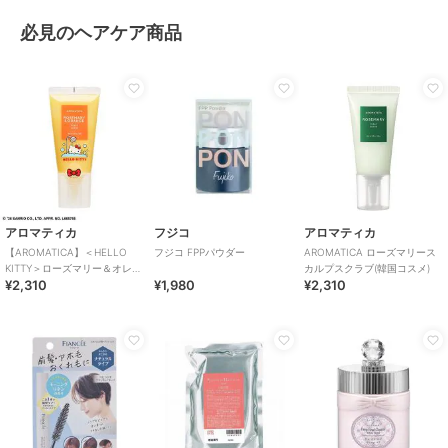
必見のヘアケア商品
アロマティカ
フジコ
アロマティカ
【AROMATICA】＜HELLO
フジコ FPPパウダー
AROMATICA ローズマリース
KITTY＞ローズマリー＆オレン
カルプスクラブ(韓国コスメ)
¥2,310
¥1,980
¥2,310
ジスカルプ スクラブ