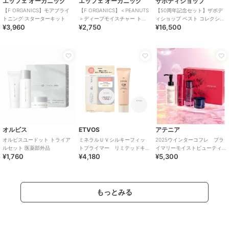
エッフェ オーガニック
エッフェ オーガニック
ザボディショップ
【F ORGANICS】モアブライ
【F ORGANICS】＜PEANUTS
【50周年記念セット】ザボデ
トニング スターターキット
＞ディープモイスチャー トラ
ィショップ ベスト コレクショ
¥3,960
¥2,750
¥16,500
イアルキット（ポーチ入り）
ン
オルビス
ETVOS
アテニア
オルビスユードット トライア
ミネラルＵＶシルキーフィッ
2025ウインターコフレ プラ
ルセット 医薬部外品
トプライマー リミテッドキ
イマリーモイストビューティ
¥1,760
¥4,180
¥5,300
ット
ー
もっとみる