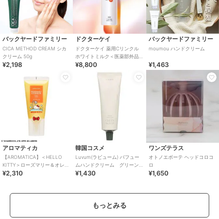
バックヤードファミリー
ドクターケイ
バックヤードファミリー
CICA METHOD CREAM シカ
ドクターケイ 薬用Cリンクル
moumou ハンドクリーム
クリーム 50g
ホワイトミルク＜医薬部外品
¥2,198
¥8,800
¥1,463
＞
アロマティカ
韓国コスメ
ワンズテラス
【AROMATICA】＜HELLO
Luvum(ラビューム) パフュー
オトノエボーテ ヘッドコロコ
KITTY＞ローズマリー＆オレン
ムハンドクリーム グリーン
ロ
¥2,310
¥1,430
¥1,650
ジスカルプ スクラブ
ウッド（韓国コスメ）
もっとみる