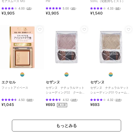
モアスムース MG
PW
50mL（化粧持ちミスト）
イク
メンズ
4.00
5.00
4.33
（
2件
）
（
3件
）
（
9件
）
¥3,905
¥3,905
¥1,540
ベースメイク
／
その他ベースメ
イク
カラー
**
サイズ
8.2g
原産国
日本
エクセル
セザンヌ
セザンヌ
フィットアイベース
セザンヌ ナチュラルマット
セザンヌ ナチュラルマット
シェーディング02 クールト
シェーディング01 ウォームト
ーン
ーン
4.50
4.52
4.32
（
58件
）
（
34件
）
（
31件
）
¥1,045
¥693
¥693
再入荷
もっとみる