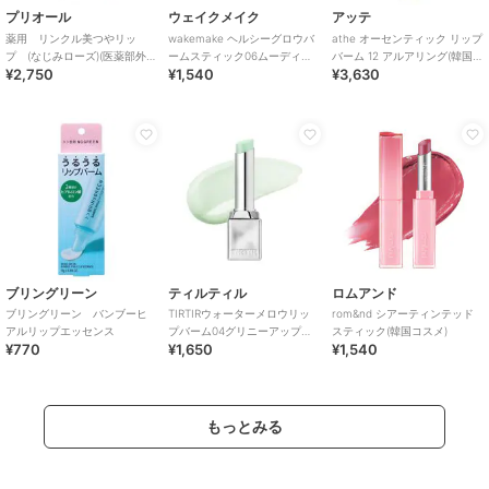
プリオール
ウェイクメイク
アッテ
薬用 リンクル美つやリッ
wakemake ヘルシーグロウバ
athe オーセンティック リップ
プ (なじみローズ)(医薬部外
ームスティック06ムーディー
バーム 12 アルアリング(韓国コ
¥2,750
¥1,540
¥3,630
品)
ピンク(韓国コスメ)
スメ)
ブリングリーン
ティルティル
ロムアンド
ブリングリーン バンブーヒ
TIRTIRウォーターメロウリッ
rom&nd シアーティンテッド
アルリップエッセンス
プバーム04グリニーアップル
スティック(韓国コスメ)
¥770
¥1,650
¥1,540
（韓国コスメ）
もっとみる