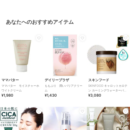
あなたへのおすすめアイテム
ママバター
デイリープラザ
スキンフード
ママバター モイスチャーホ
ももぷり 潤いバリアクリー
SKINFOOD キャロットカロテ
ワイトクリーム
ム
ン カーミングウォーターパッ
¥1,980
¥1,430
¥3,080
ド 250g/60枚入り(韓国コスメ)