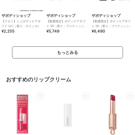
ザボディショップ
ザボディショップ
ザボディショップ
【クロミ】ミニボディケアギ
【数量限定】ボディケアギフ
【数量限定】ボディケアギフ
フト MO（香り：モリンガ）
ト BR（香り：ブリティッシュ
ト BR（香り：ブリティッシュ
¥2,255
¥5,749
¥6,490
ローズ）
ローズ）
もっとみる
おすすめのリップクリーム