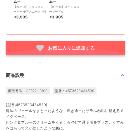
ムー
ムー
【m.m.m】スキンスム
【m.m.m】スキンスム
ーザー モアスムース MG
ーザー PW
3,905
3,905
¥
¥
お気に入りに追加する
商品説明
商品番号：CF022-13810
型番：4573623434539
[型番:4573623434539]
魔法のヴェールをまとったような、透き通ったサラふわ肌に整えるメ
イクベース。
ピンク＆ブルーのクリームをくるくる混ぜて透明感をプラス。くすみ
をはらって光が差したような肌に。