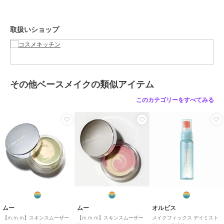
鼻、T-ゾーンにくるくるのせます。
メイクの一番初めや仕上げとして、メイク直しにファンデーションの
上からもお使いいただけます。
取扱いショップ
＜全成分＞
トリ（カプリル酸／カプリン酸）グリセリル、シリカ、トリイソステ
アリン酸ポリグリセリル－２、パルミチン酸デキストリン、スクワラ
ン、タルク、アルミナ、月見草油、モモ核油、ブドウ種子油、イラン
イラン花油、ローマカミツレ花油、オレンジ油、ノバラ油、バニラ果
その他ベースメイクの類似アイテム
実エキス、水、トコフェロール、水酸化Ａｌ、酸化チタン、酸化鉄、
このカテゴリーをすべてみる
グンジョウ、カルミン、マルトデキストリン、エタノール
この商品は、不良品のみ返品を承ります
ブランド
ムー
ショップ
コスメキッチン
商品カテゴリ
ベースメイク
／
その他ベースメ
イク
性別タイプ
レディース
ムー
ムー
オルビス
ベースメイク
／
その他ベースメ
【m.m.m】スキンスムーザー
【m.m.m】スキンスムーザー
メイクフィックス デイミスト