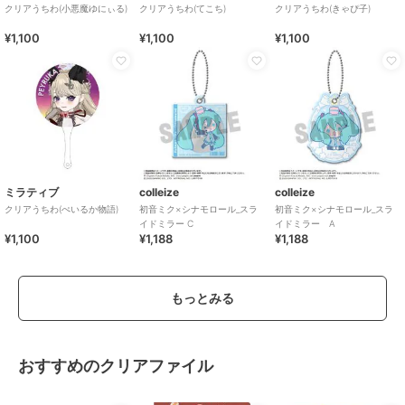
クリアうちわ(小悪魔ゆにぃる)
クリアうちわ(てこち)
クリアうちわ(きゃぴ子)
¥1,100
¥1,100
¥1,100
ミラティブ
colleize
colleize
クリアうちわ(ぺいるか物語)
初音ミク×シナモロール_スラ
初音ミク×シナモロール_スラ
イドミラー C
イドミラー A
¥1,100
¥1,188
¥1,188
もっとみる
おすすめのクリアファイル