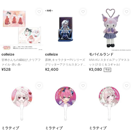
colleize
colleize
モバイルランド
甘神さんちの縁結び_クリアフ
原神_キャラクターPVシリーズ
MM♪KU スタイルアップマスコ
ァイル-赤い糸-
グリッターアクリルスタンド
ット(クロミ＆コギャル)
¥528
¥2,400
¥3,080
ヌヴィレット
予約
ミラティブ
ミラティブ
ミラティブ