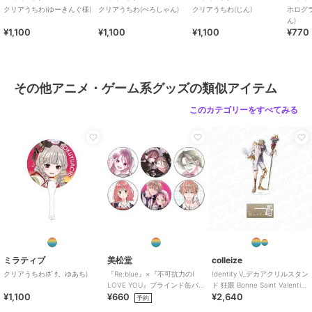
クリアうちわ(ゆーきんぐ様)
クリアうちわ(ぺろしゃん)
クリアうちわ(じん)
ホログ
ん)
¥1,100
¥1,100
¥1,100
¥770
その他アニメ・ゲーム系グッズの類似アイテム
このカテゴリーをすべてみる
ミラティブ
美松堂
colleize
クリアうちわ(ﾎﾞｸ。ゆあち)
『Re:blue』×『不可抗力のI
Identity V_デカアクリルスタン
LOVE YOU』ブラインド缶バ
ド 狂眼 Bonne Saint Valentin
¥1,100
¥660
¥2,640
ッジ（全6種）
ver.
予約