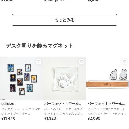
再入荷
Disney
もっとみる
デスク周りを飾るマグネット
colleize
パーフェクト・ワールド・トーキョー
パーフェクト・ワールド・トーキョー
キングダムハーツ_アクリルマ
ほわころくらぶ アクリルマグ
ミッフィー miffy マグネット
グネットギャラリー
ネット むくころちゃん＆ぱん
ふきんハンガー キッチン イン
¥11,440
¥1,320
¥2,090
Vol.2【BOX／10個入り】
ころちゃん インテリア 文具
テリア