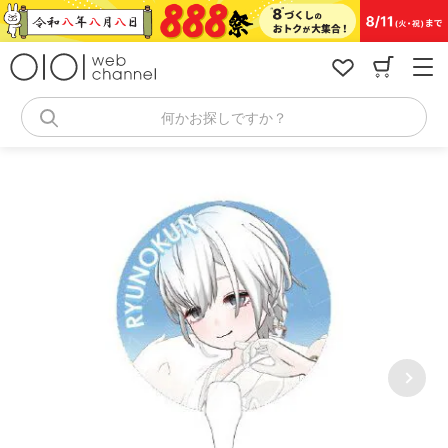
コ
ン
テ
ン
ツ
へ
何かお探しですか？
ス
キ
ッ
プ