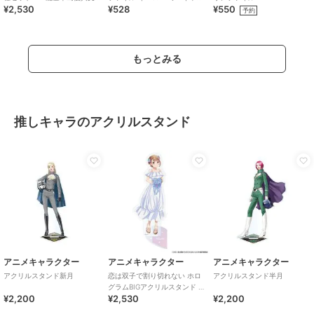
¥2,530
¥528
¥550
援チャリティーグッズ
旅行
予約
もっとみる
推しキャラのアクリルスタンド
アニメキャラクター
アニメキャラクター
アニメキャラクター
アクリルスタンド新月
恋は双子で割り切れない ホロ
アクリルスタンド半月
グラムBIGアクリルスタンド 琉
¥2,200
¥2,530
¥2,200
実