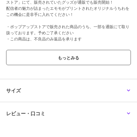
ストア」にて、販売されていたグッズが通販でも販売開始！
配信者の魅力が詰まったエモモがプリントされたオリジナルうちわを
この機会に是非手に入れてください！
・ポップアップストアで販売された商品のうち、一部を通販にて取り
扱っております。予めご了承ください
・この商品は、不良品のみ返品を承ります
この商品は、不良品のみ返品を承ります
ブランド
ミラティブ
ショップ
ミラティブ
商品カテゴリ
すべてのその他アニメ・ゲーム系
サイズ
グッズ
／
その他アニメ・ゲーム
系グッズ
カラー
**
レビュー・口コミ
サイズ
**
素材
PP
商品のお取り扱い方法