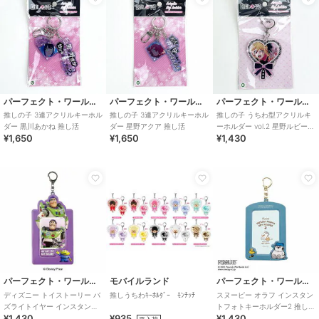
パーフェクト・ワールド・トーキョー
パーフェクト・ワールド・トーキョー
パーフェクト・ワールド・トーキョー
推しの子 3連アクリルキーホル
推しの子 3連アクリルキーホル
推しの子 うちわ型アクリルキ
ダー 黒川あかね 推し活
ダー 星野アクア 推し活
ーホルダー vol.2 星野ルビー
¥1,650
¥1,650
¥1,430
推し活 うちわ
パーフェクト・ワールド・トーキョー
モバイルランド
パーフェクト・ワールド・トーキョー
ディズニー トイストーリー バ
推しうちわｷｰﾎﾙﾀﾞｰ ﾓﾝﾁｯﾁ
スヌーピー オラフ インスタン
ズライトイヤー インスタント
トフォトキーホルダー2 推し活
¥1,430
¥935
¥1,430
フォトキーホルダー 推し活
SNOOPY