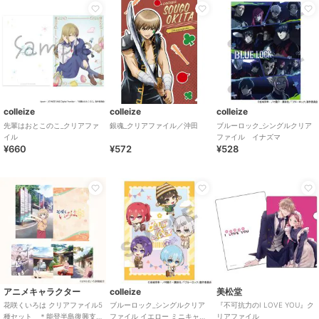
colleize
colleize
colleize
先輩はおとこのこ_クリアファ
銀魂_クリアファイル／沖田
ブルーロック_シングルクリア
イル
ファイル イナズマ
¥660
¥572
¥528
アニメキャラクター
colleize
美松堂
花咲くいろは クリアファイル5
ブルーロック_シングルクリア
『不可抗力のI LOVE YOU』ク
種セット ＊能登半島復興支
ファイル イエロー ミニキャラ
リアファイル