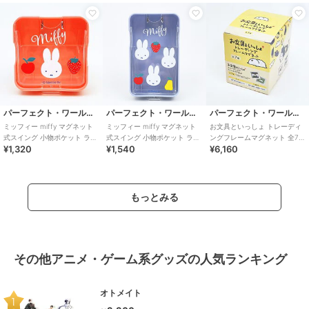
パーフェクト・ワールド・トーキョー
パーフェクト・ワールド・トーキョー
パーフェクト・ワールド・トーキョー
ミッフィー miffy マグネット
ミッフィー miffy マグネット
お文具といっしょ トレーディ
式スイング 小物ポケット ラン
式スイング 小物ポケット ラン
ングフレームマグネット 全7種
¥1,320
¥1,540
¥6,160
チ ピンク
チ ブルー
コンプリートBOX
もっとみる
その他アニメ・ゲーム系グッズの人気ランキング
オトメイト