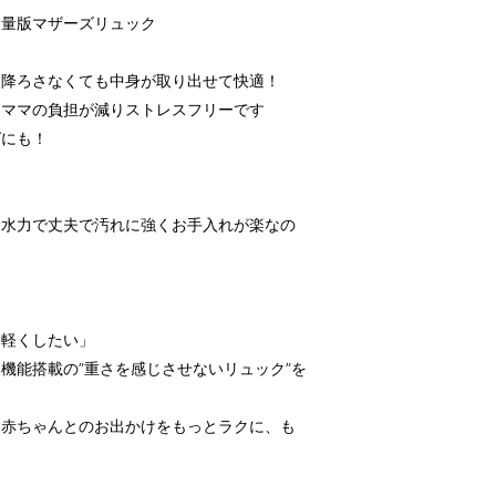
容量版マザーズリュック
を降ろさなくても中身が取り出せて快適！
もママの負担が減りストレスフリーです
グにも！
撥水力で丈夫で汚れに強くお手入れが楽なの
も軽くしたい」
機能搭載の”重さを感じさせないリュック”を
、赤ちゃんとのお出かけをもっとラクに、も