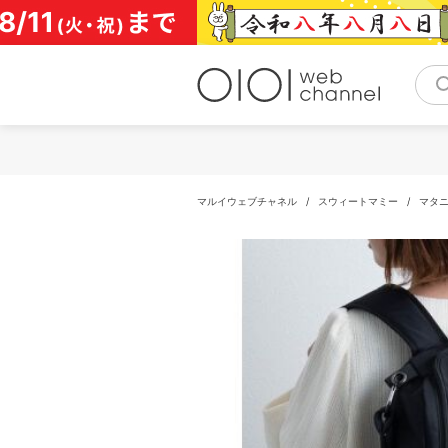
コ
ン
テ
ン
ツ
へ
ス
キ
ッ
プ
マルイウェブチャネル
/
スウィートマミー
/
マタ