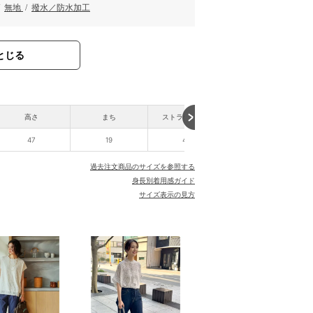
/
無地
/
撥水／防水加工
とじる
高さ
まち
ストラップ全長
47
19
44
過去注文商品のサイズを参照する
身長別着用感ガイド
サイズ表示の見方