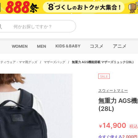
何かお探しですか？
コスメ
アニメ
KIDS＆BABY
WOMEN
MEN
ニティウェア・ママ用グッズ
/
マザーズバッグ
/
無重力 AGS機能搭載 マザーズリュック(28L)
SALE
スウィートマミー
無重力 AGS
(28L)
14,900
￥
税込
今すぐ使える
2,000円