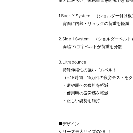
重力に逆らい、体感重量を軽減できる
1.Back-Y System （ショルダー付け根
背面に内蔵・リュックの荷重を軽減
2.Side-I System （ショルダーベルト
両脇下にI字ベルトが荷重を分散
3.Ultrabounce
特殊伸縮性の強いゴムベルト
（※48時間、15万回の疲労テストを
・肩や腰への負担を軽減
・使用時の疲労感を軽減
・正しい姿勢を維持
■デザイン
シリーズ最大サイズの28L！