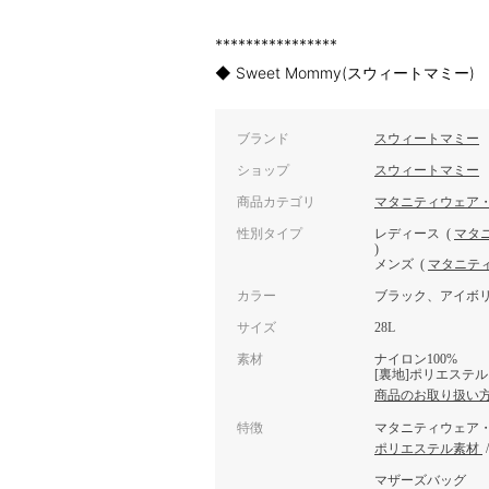
****************
◆ Sweet Mommy(スウィートマミー)
ブランド
スウィートマミー
ショップ
スウィートマミー
商品カテゴリ
マタニティウェア
性別タイプ
レディース
(
マタ
)
メンズ
(
マタニテ
カラー
ブラック、アイボ
サイズ
28L
素材
ナイロン100%
[裏地]ポリエステル1
商品のお取り扱い
特徴
マタニティウェア
ポリエステル素材
マザーズバッグ