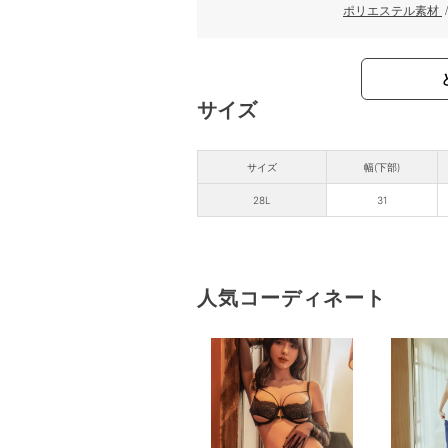
ポリエステル素材
サイズ
サイズ
幅(下部)
28L
31
人気コーディネート