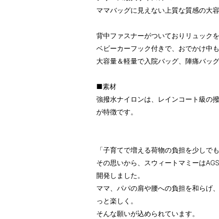
ママバッグに見えない上質な質感の大
背中ファスナーがついておりリュック
ベビーカーフック付きで、おでかけ中
大容量＆軽量で入院バッグ、陣痛バッ
■素材
強撥水ナイロンは、レインコート級の
が特徴です。
「子育てで増える荷物の負担を少しで
その思いから、スウィートマミーはAGS
開発しました。
ママ、パパの肩や腰への負担を和らげ
っと楽しく。
そんな願いが込められています。