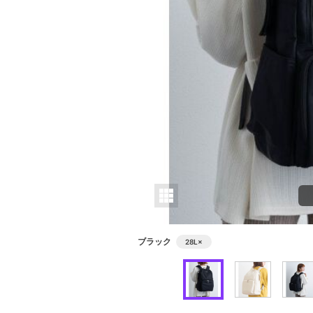
ブラック
28L
×