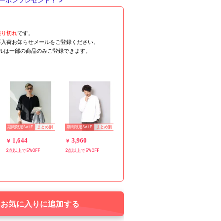
ーポンプレゼント！ >
売り切れ
です。
再入荷お知らせメールをご登録ください。
ールは一部の商品のみご登録できます。
期間限定SALE
期間限定SALE
まとめ割
まとめ割
1,644
3,960
￥
￥
2点以上で5%OFF
2点以上で5%OFF
お気に入りに追加する