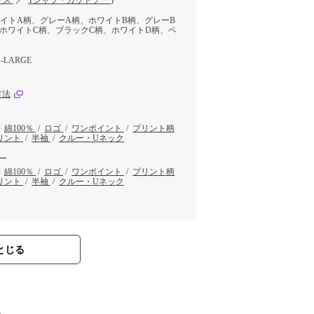
プス
／
Tシャツ・カットソー
)
イトA柄、グレーA柄、ホワイトB柄、グレーB
ホワイトC柄、ブラックC柄、ホワイトD柄、ベ
-LARGE
方法
/
綿100％
/
ロゴ
/
ワンポイント
/
プリント柄
リント
/
半袖
/
クルー・Uネック
ー
/
綿100％
/
ロゴ
/
ワンポイント
/
プリント柄
リント
/
半袖
/
クルー・Uネック
とじる