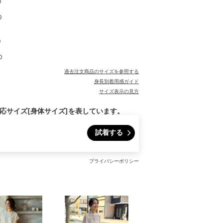
0
0
0
0
過去注文商品のサイズを参照する
身長別着用感ガイド
サイズ表示の見方
対応サイズ[身体サイズ]を表しています。
試着する
プライバシーポリシー