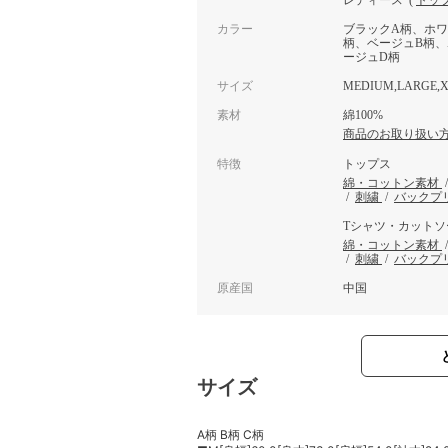
レディース
(
トッ
カラー
ブラックA柄、ホワ
柄、ベージュB柄、
ージュD柄
サイズ
MEDIUM,LARGE,X
素材
綿100%
商品のお取り扱い
特徴
トップス
綿・コットン素材
/
刺繍
/
バックプ
Tシャツ・カットソ
綿・コットン素材
/
刺繍
/
バックプ
原産国
中国
サイズ
A柄 B柄 C柄