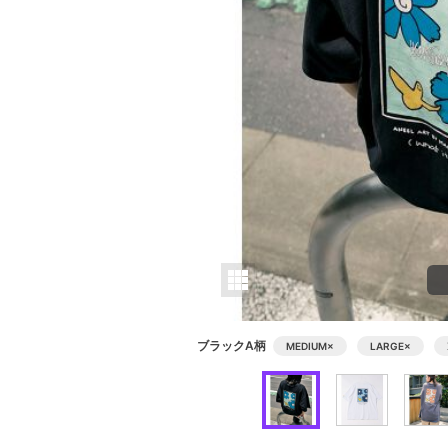
ブラックA柄
MEDIUM
×
LARGE
×