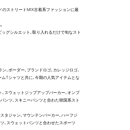
ドのストリートMIX古着系ファッションに最
｡
ビッグシルエット､取り入れるだけで旬なスト
ラン､ボーダー､ブランドロゴ､カレッジロゴ､
ームTシャツと共に､今期の人気アイテムとな
ト､スウェットジップアップパーカー､オンブ
ルパンツ､スキニーパンツと合わた韓国系スト
､スタジャン､マウンテンパーカー､ハーフジ
ンツ､スウェットパンツと合わせたスポーツ