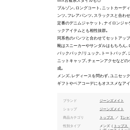
MIX古着系スタイルも◎
ブルゾン､ロングコート､ニットカーデ
ンツ､フレアパンツ､スラックスと合わ
定番のデニムジャケット､ナイロンジャ
ックアイテムとも相性抜群｡
同系色のパンツと合わせてセットアップ
靴はスニーカーやサンダルはもちろん､
バックパック/リュック､トートバッグ､
ニットキャップ､チェーンアクセなどの
成｡
メンズ､レディースを問わず､ユニセック
ギフトやペアコーデにもオススメなアイ
ブランド
ジーンズメイト
ショップ
ジーンズメイト
商品カテゴリ
トップス
／
Tシ
性別タイプ
メンズ
(
トップス