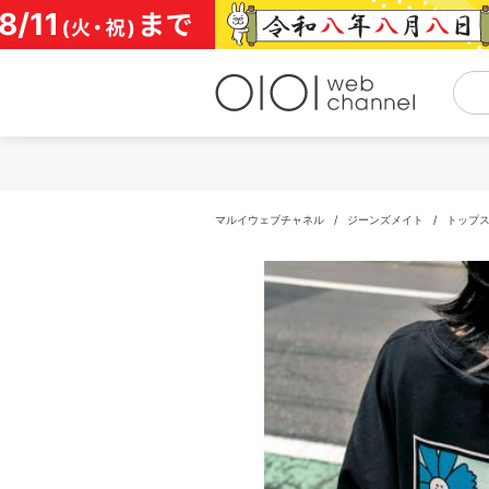
コ
ン
テ
ン
ツ
へ
ス
キ
ッ
プ
マルイウェブチャネル
/
ジーンズメイト
/
トップ