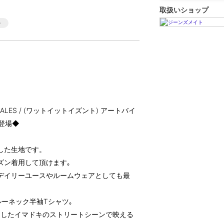
取扱いショップ
GONZALES / (ワットイットイズント) アートバイ
登場◆
した生地です。
ズン着用して頂けます｡
､デイリーユースやルームウェアとしても最
のクルーネック半袖Tシャツ｡
トしたイマドキのストリートシーンで映える