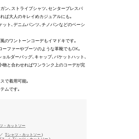
ィガン､ストライプシャツ､センタープレスパ
せれば大人のキレイめカジュアルにも｡
ケット､デニムパンツ､チノパンなどのベーシ
風のワントーンコーデもイマドキです｡
ローファーやブーツのような革靴でもOK｡
ショルダーバッグ､キャップ､バケットハット､
小物と合わせればワンランク上のコーデが完
スで着用可能｡
テムです｡
ャツ・カットソー
／
Tシャツ・カットソー
)