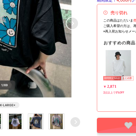
期間限定！
4,000円
ク
売り切れ
この商品はただいま
ご購入希望の方は、
※再入荷お知らせメ
おすすめの商品
期間限定SALE
まとめ割
1/69
2,871
￥
2点以上で5%OFF
X-LARGE
×