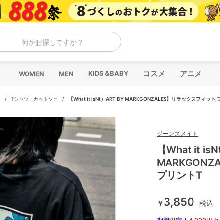
何かお探しですか？
コスメ
アニメ
KIDS＆BABY
WOMEN
MEN
ス
/
Tシャツ・カットソー
/
【What it isNt）ART BY MARKGONZALES】リラックスフィット
ジーンズメイト
【What it is
MARKGON
プリントT
3,850
￥
税込