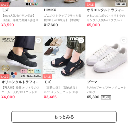
SALE
SALE
モズ
HIMIKO
オリエンタルトラフィック
【moz人気No.1サンダル】
ゴムのストラップでサッと着
きれいめスポサン オリトラの
〔軽量〕厚底で美脚＆歩きや
脱OK【WEB限定】【卑弥呼
サンダル人気No.1 ダブルベル
¥3,520
¥17,600
¥5,000
すい！疲れにくいフィット感
26SS】ゴムストラップサンダ
ト スポーツサンダル /42207
のスポーツサンダル
ル/661250
SALE
SALE
オリエンタルトラフィック
モズ
プーマ
【再入荷】軽量 オリトラのス
【定番人気】〔新色追加〕
PUMA/プーマ/プーマ V コート
ニーカー人気NO.1 ニットスニ
moz メッシュ ニット スポーツ
バルク
¥4,000
¥3,465
¥5,390
ーカー スリッポン /3709
サンダル
再入荷
もっとみる