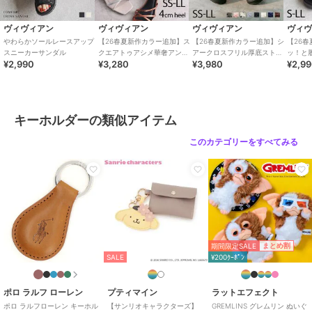
ヴィヴィアン
ヴィヴィアン
ヴィヴィアン
ヴィ
やわらかソールレースアップ
【26春夏新作カラー追加】ス
【26春夏新作カラー追加】シ
【26
スニーカーサンダル
クエアトゥアシメ華奢アンク
アークロスフリル厚底ストラ
ッ！と
¥2,990
¥3,280
¥3,980
¥2,9
ルストラップサンダル
ップサンダル
トクロ
キーホルダーの類似アイテム
このカテゴリーをすべてみる
期間限定SALE
まとめ割
SALE
¥200ｸｰﾎﾟﾝ
ポロ ラルフ ローレン
プティマイン
ラットエフェクト
ポロ ラルフローレン キーホル
【サンリオキャラクターズ】
GREMLINS グレムリン ぬいぐ