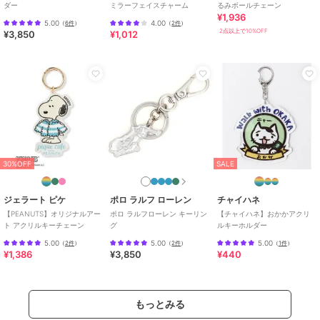
ダー
ミラーフェイスチャーム
るみボールチェーン
¥1,936
5.00
4.00
（
6件
）
（
2件
）
2点以上で10%OFF
¥3,850
¥1,012
30%OFF
SALE
ジェラート ピケ
ポロ ラルフ ローレン
チャイハネ
【PEANUTS】オリジナルアー
ポロ ラルフローレン キーリン
【チャイハネ】おかかアクリ
ト アクリルキーチェーン
グ
ルキーホルダー
5.00
5.00
5.00
（
2件
）
（
2件
）
（
1件
）
¥1,386
¥3,850
¥440
もっとみる