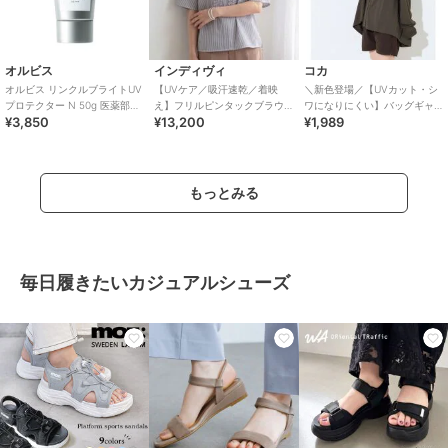
オルビス
インディヴィ
コカ
オルビス リンクルブライトUV
【UVケア／吸汗速乾／着映
＼新色登場／【UVカット・シ
プロテクター N 50g 医薬部外
え】フリルピンタックブラウ
ワになりにくい】バッグギャ
¥3,850
¥13,200
¥1,989
品（顔用日焼け止め）
ス
ザーUVパーカー 全4色
もっとみる
毎日履きたいカジュアルシューズ