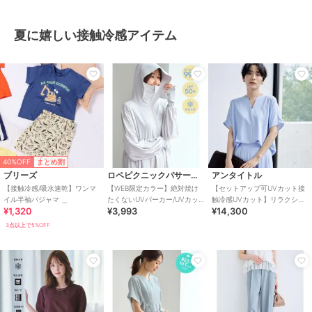
夏に嬉しい接触冷感アイテム
40%OFF
まとめ割
ブリーズ
ロペピクニックパサージュ
アンタイトル
【接触冷感/吸水速乾】ワンマ
【WEB限定カラー】絶対焼け
【セットアップ可UVカット接
イル半袖パジャマ ＿
たくないUVパーカー/UVカッ
触冷感UVカット】リラクシー
¥1,320
¥3,993
¥14,300
ト・接触冷感
キーVネックブラウス
3点以上で5%OFF