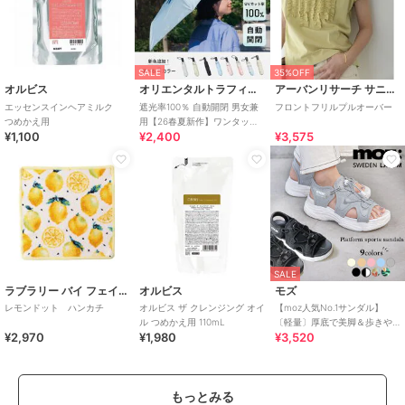
SALE
35%OFF
オルビス
オリエンタルトラフィック
アーバンリサーチ サニーレーベル
エッセンスインヘアミルク
遮光率100％ 自動開閉 男女兼
フロントフリルプルオーバー
つめかえ用
用【26春夏新作】ワンタッチ
¥1,100
¥2,400
¥3,575
晴雨兼用 折りたたみ傘 /G-
0601
SALE
ラブラリー バイ フェイラー
オルビス
モズ
レモンドット ハンカチ
オルビス ザ クレンジング オイ
【moz人気No.1サンダル】
ル つめかえ用 110mL
〔軽量〕厚底で美脚＆歩きや
¥2,970
¥1,980
¥3,520
すい！疲れにくいフィット感
のスポーツサンダル
もっとみる