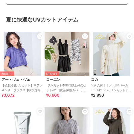
夏に快適なUVカットアイテム
30%OFF
40%OFF
アー・ヴェ・ヴェ
コーエン
コカ
【接触冷感/UVカット】サテン
【UVカット率90%以上/4点セ
＼再入荷！！／【UVパーカ
ギャザーブラウス【吸水速乾/
ット/WEB限定/体型カバー】シ
ー・UPF50＋】UVカットティ
¥3,072
¥6,600
¥2,990
イージーケア】
ュシュ付きアソートスイムウ
アードパーカー 全4色
エア（イン