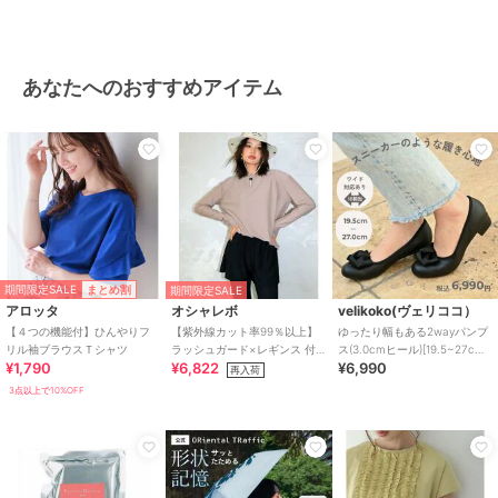
あなたへのおすすめアイテム
期間限定SALE
まとめ割
期間限定SALE
アロッタ
オシャレボ
velikoko(ヴェリココ）
【４つの機能付】ひんやりフ
【紫外線カット率99％以上】
ゆったり幅もある2wayパンプ
リル袖ブラウスＴシャツ
ラッシュガード×レギンス 付
ス(3.0cmヒール)[19.5~27cm]
¥1,790
¥6,822
¥6,990
き タンキニ
ラクチンきれいシューズ
再入荷
3点以上で10%OFF