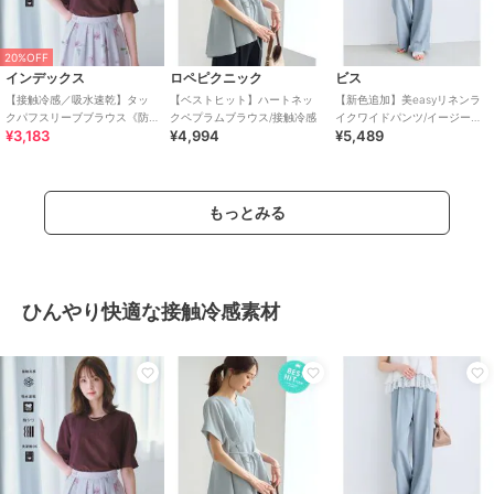
20%OFF
インデックス
ロペピクニック
ビス
【接触冷感／吸水速乾】タッ
【ベストヒット】ハートネッ
【新色追加】美easyリネンラ
クパフスリーブブラウス《防
クペプラムブラウス/接触冷感
イクワイドパンツ/イージーケ
¥3,183
¥4,994
¥5,489
シワ／洗濯機OK／XS～3L／
ア・接触冷感・セットアップ
8col》
対応
もっとみる
ひんやり快適な接触冷感素材