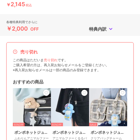
2,145
￥
税込
各種特典利用でさらに
￥2,000
OFF
特典内訳
売り切れ
この商品はただいま
売り切れ
です。
ご購入希望の方は、再入荷お知らせメールをご登録ください。
※再入荷お知らせメールは一部の商品のみ登録できます。
おすすめの商品
50%OFF
50%OFF
SALE
ポンポネットジュニア
ポンポネットジュニア
ポンポネットジュニア
ふわりんアニマルファー
アニマルファーくるるバ
クリアバッグチャーム