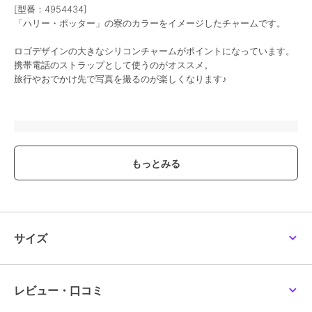
[型番：4954434]
「ハリー・ポッター」の寮のカラーをイメージしたチャームです。
ロゴデザインの大きなシリコンチャームがポイントになっています。
携帯電話のストラップとして使うのがオススメ。
旅行やおでかけ先で写真を撮るのが楽しくなります♪
ブランド
ポンポネットジュニア
ショップ
ナルミヤオンライン
商品カテゴリ
財布・ポーチ・ケース
／
キーホ
ルダー
性別タイプ
ガールズ
財布・ポーチ・ケース
／
キーホ
サイズ
ルダー
カラー
グリーン、黄、赤、ブルー
サイズ
F
レビュー・口コミ
素材
ポリエステル