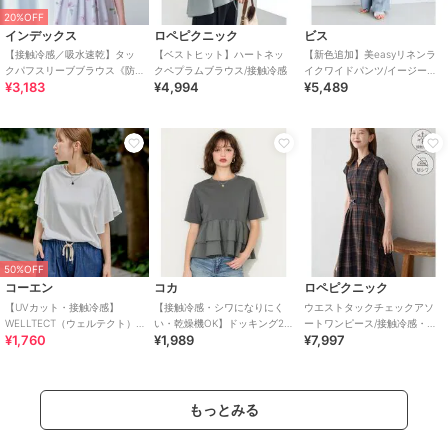
20%OFF
インデックス
ロペピクニック
ビス
【接触冷感／吸水速乾】タッ
【ベストヒット】ハートネッ
【新色追加】美easyリネンラ
クパフスリーブブラウス《防
クペプラムブラウス/接触冷感
イクワイドパンツ/イージーケ
¥3,183
¥4,994
¥5,489
シワ／洗濯機OK／XS～3L／
ア・接触冷感・セットアップ
8col》
対応
50%OFF
コーエン
コカ
ロペピクニック
【UVカット・接触冷感】
【接触冷感・シワになりにく
ウエストタックチェックアソ
WELLTECT（ウェルテクト）
い・乾燥機OK】ドッキング2
ートワンピース/接触冷感・防
¥1,760
¥1,989
¥7,997
USAコットン フレアスリーブ
段フリルTシャツ 全2色
シワ・リンクコーデ
Tシャツ（イ
もっとみる