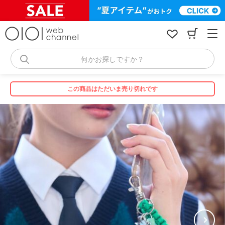
コ
ン
テ
ン
ツ
へ
何かお探しですか？
ス
キ
ッ
この商品はただいま売り切れです
プ