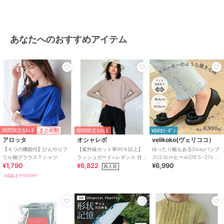
あなたへのおすすめアイテム
期間限定SALE
まとめ割
期間限定SALE
¥888ｸｰﾎﾟﾝ
アロッタ
オシャレボ
velikoko(ヴェリココ）
【４つの機能付】ひんやりフ
【紫外線カット率99％以上】
ゆったり幅もある2wayパンプ
リル袖ブラウスＴシャツ
ラッシュガード×レギンス 付
ス(3.0cmヒール)[19.5~27cm]
¥1,790
¥6,822
¥6,990
き タンキニ
ラクチンきれいシューズ
再入荷
3点以上で10%OFF