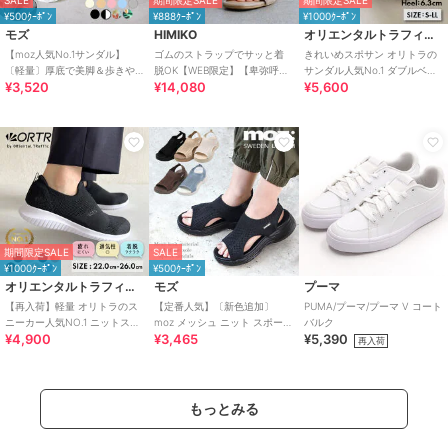
¥500ｸｰﾎﾟﾝ
¥888ｸｰﾎﾟﾝ
¥1000ｸｰﾎﾟﾝ
モズ
HIMIKO
オリエンタルトラフィック
【moz人気No.1サンダル】
ゴムのストラップでサッと着
きれいめスポサン オリトラの
〔軽量〕厚底で美脚＆歩きや
脱OK【WEB限定】【卑弥呼
サンダル人気No.1 ダブルベル
¥3,520
¥14,080
¥5,600
すい！疲れにくいフィット感
26SS】ゴムストラップサンダ
ト スポーツサンダル /42207
のスポーツサンダル
ル/661250
期間限定SALE
SALE
¥1000ｸｰﾎﾟﾝ
¥500ｸｰﾎﾟﾝ
オリエンタルトラフィック
モズ
プーマ
【再入荷】軽量 オリトラのス
【定番人気】〔新色追加〕
PUMA/プーマ/プーマ V コート
ニーカー人気NO.1 ニットスニ
moz メッシュ ニット スポーツ
バルク
¥4,900
¥3,465
¥5,390
ーカー スリッポン /3709
サンダル
再入荷
もっとみる