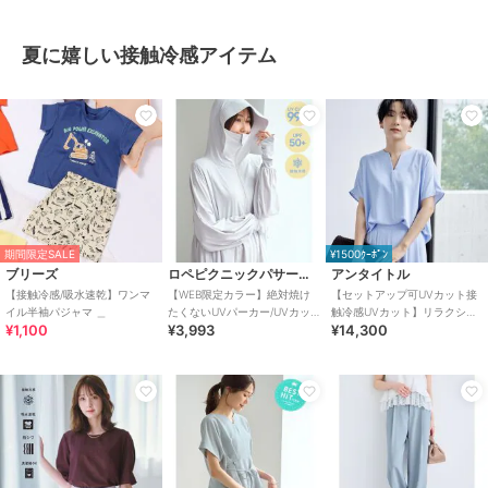
夏に嬉しい接触冷感アイテム
期間限定SALE
¥1500ｸｰﾎﾟﾝ
ブリーズ
ロペピクニックパサージュ
アンタイトル
【接触冷感/吸水速乾】ワンマ
【WEB限定カラー】絶対焼け
【セットアップ可UVカット接
イル半袖パジャマ ＿
たくないUVパーカー/UVカッ
触冷感UVカット】リラクシー
¥1,100
¥3,993
¥14,300
ト・接触冷感
キーVネックブラウス