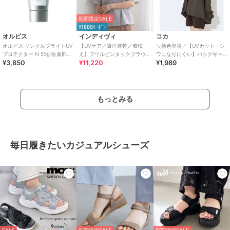
期間限定SALE
¥1888ｸｰﾎﾟﾝ
オルビス
インディヴィ
コカ
オルビス リンクルブライトUV
【UVケア／吸汗速乾／着映
＼新色登場／【UVカット・シ
プロテクター N 50g 医薬部外
え】フリルピンタックブラウ
ワになりにくい】バッグギャ
¥3,850
¥11,220
¥1,989
品（顔用日焼け止め）
ス
ザーUVパーカー 全4色
もっとみる
毎日履きたいカジュアルシューズ
SALE
期間限定SALE
期間限定SALE