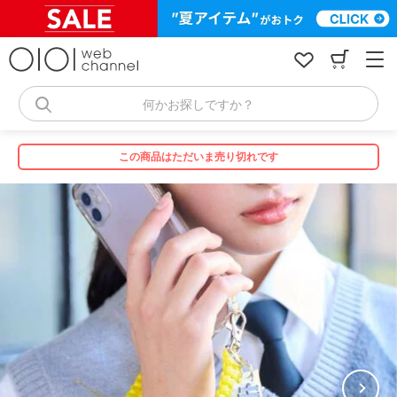
コ
ン
テ
ン
ツ
へ
何かお探しですか？
ス
キ
ッ
この商品はただいま売り切れです
プ