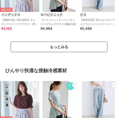
20%OFF
インデックス
ロペピクニック
ビス
【接触冷感／吸水速乾】タッ
【ベストヒット】ハートネッ
【新色追加】美easyリネンラ
クパフスリーブブラウス《防
クペプラムブラウス/接触冷感
イクワイドパンツ/イージーケ
¥3,183
¥4,994
¥5,489
シワ／洗濯機OK／XS～3L／
ア・接触冷感・セットアップ
8col》
対応
もっとみる
ひんやり快適な接触冷感素材