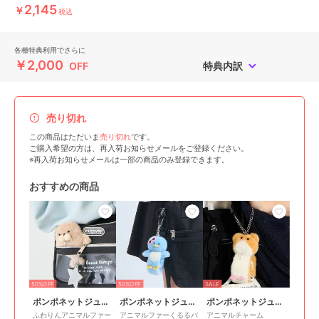
2,145
￥
税込
各種特典利用でさらに
￥2,000
OFF
特典内訳
売り切れ
この商品はただいま
売り切れ
です。
ご購入希望の方は、再入荷お知らせメールをご登録ください。
※再入荷お知らせメールは一部の商品のみ登録できます。
おすすめの商品
50%OFF
50%OFF
SALE
ポンポネットジュニア
ポンポネットジュニア
ポンポネットジュニア
ふわりんアニマルファー
アニマルファーくるるバ
アニマルチャーム