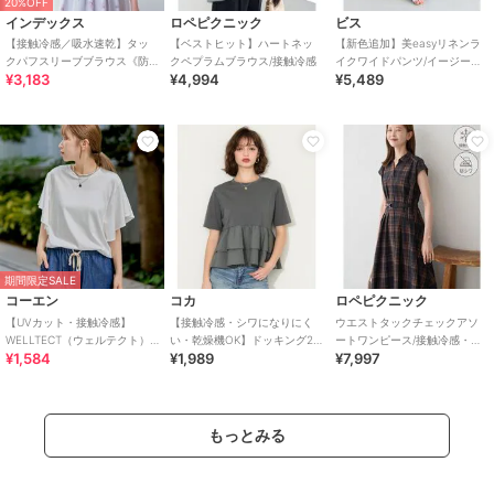
20%OFF
インデックス
ロペピクニック
ビス
【接触冷感／吸水速乾】タッ
【ベストヒット】ハートネッ
【新色追加】美easyリネンラ
クパフスリーブブラウス《防
クペプラムブラウス/接触冷感
イクワイドパンツ/イージーケ
¥3,183
¥4,994
¥5,489
シワ／洗濯機OK／XS～3L／
ア・接触冷感・セットアップ
8col》
対応
期間限定SALE
コーエン
コカ
ロペピクニック
【UVカット・接触冷感】
【接触冷感・シワになりにく
ウエストタックチェックアソ
WELLTECT（ウェルテクト）
い・乾燥機OK】ドッキング2
ートワンピース/接触冷感・防
¥1,584
¥1,989
¥7,997
USAコットン フレアスリーブ
段フリルTシャツ 全2色
シワ・リンクコーデ
Tシャツ（イ
もっとみる