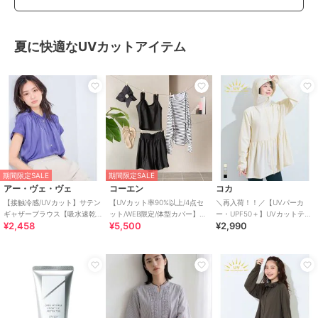
夏に快適なUVカットアイテム
期間限定SALE
期間限定SALE
アー・ヴェ・ヴェ
コーエン
コカ
【接触冷感/UVカット】サテン
【UVカット率90%以上/4点セ
＼再入荷！！／【UVパーカ
ギャザーブラウス【吸水速乾/
ット/WEB限定/体型カバー】シ
ー・UPF50＋】UVカットティ
¥2,458
¥5,500
¥2,990
イージーケア】
ュシュ付きアソートスイムウ
アードパーカー 全4色
エア（イン