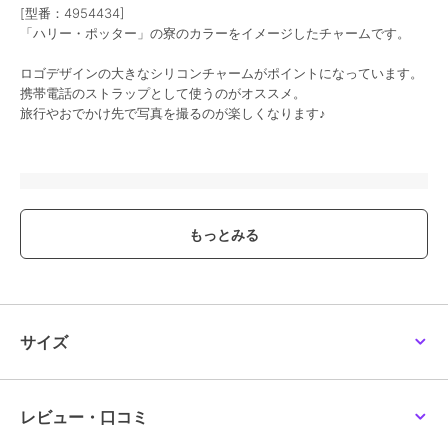
[型番：4954434]
「ハリー・ポッター」の寮のカラーをイメージしたチャームです。
ロゴデザインの大きなシリコンチャームがポイントになっています。
携帯電話のストラップとして使うのがオススメ。
旅行やおでかけ先で写真を撮るのが楽しくなります♪
ブランド
ポンポネットジュニア
ショップ
ナルミヤオンライン
商品カテゴリ
財布・ポーチ・ケース
／
キーホ
ルダー
性別タイプ
ガールズ
財布・ポーチ・ケース
／
キーホ
サイズ
ルダー
カラー
黄、赤、グリーン、ブルー
サイズ
F
レビュー・口コミ
素材
ポリエステル