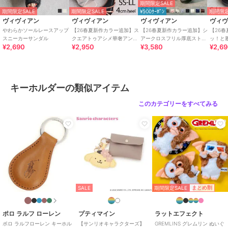
期間限定SALE
期間限定SALE
期間限定SALE
¥500ｸｰﾎﾟﾝ
期間限定
ヴィヴィアン
ヴィヴィアン
ヴィヴィアン
ヴィ
やわらかソールレースアップ
【26春夏新作カラー追加】ス
【26春夏新作カラー追加】シ
【26
スニーカーサンダル
クエアトゥアシメ華奢アンク
アークロスフリル厚底ストラ
ッ！と
¥2,690
¥2,950
¥3,580
¥2,6
ルストラップサンダル
ップサンダル
トクロ
キーホルダーの類似アイテム
このカテゴリーをすべてみる
期間限定SALE
まとめ割
SALE
ポロ ラルフ ローレン
プティマイン
ラットエフェクト
ポロ ラルフローレン キーホル
【サンリオキャラクターズ】
GREMLINS グレムリン ぬいぐ