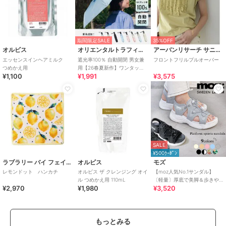
期間限定SALE
35%OFF
オルビス
オリエンタルトラフィック
アーバンリサーチ サニーレーベル
エッセンスインヘアミルク
遮光率100％ 自動開閉 男女兼
フロントフリルプルオーバー
つめかえ用
用【26春夏新作】ワンタッチ
¥1,100
¥1,991
¥3,575
晴雨兼用 折りたたみ傘 /G-
0601
SALE
¥500ｸｰﾎﾟﾝ
ラブラリー バイ フェイラー
オルビス
モズ
レモンドット ハンカチ
オルビス ザ クレンジング オイ
【moz人気No.1サンダル】
ル つめかえ用 110mL
〔軽量〕厚底で美脚＆歩きや
¥2,970
¥1,980
¥3,520
すい！疲れにくいフィット感
のスポーツサンダル
もっとみる