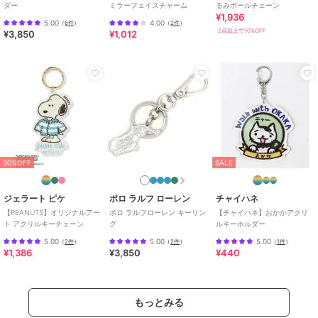
ダー
ミラーフェイスチャーム
るみボールチェーン
¥1,936
5.00
4.00
（
6件
）
（
2件
）
2点以上で10%OFF
¥3,850
¥1,012
30%OFF
SALE
ジェラート ピケ
ポロ ラルフ ローレン
チャイハネ
【PEANUTS】オリジナルアー
ポロ ラルフローレン キーリン
【チャイハネ】おかかアクリ
ト アクリルキーチェーン
グ
ルキーホルダー
5.00
5.00
5.00
（
2件
）
（
2件
）
（
1件
）
¥1,386
¥3,850
¥440
もっとみる