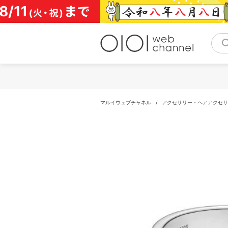
コ
ン
テ
ン
ツ
へ
ス
キ
ッ
プ
マルイウェブチャネル
/
アクセサリー・ヘアアクセサ