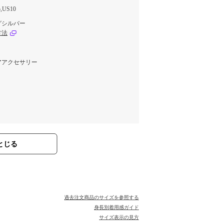
5,US10
グシルバー
方法
アアクセサリー
とじる
過去注文商品のサイズを参照する
身長別着用感ガイド
サイズ表示の見方