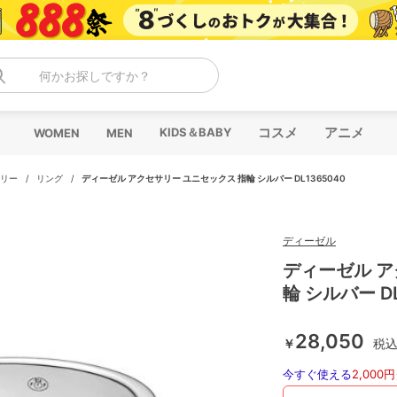
何かお探しですか？
コスメ
アニメ
KIDS＆BABY
WOMEN
MEN
リー
/
リング
/
ディーゼル アクセサリー ユニセックス 指輪 シルバー DL1365040
ディーゼル
ディーゼル ア
輪 シルバー DL
28,050
￥
税
今すぐ使える
2,000円