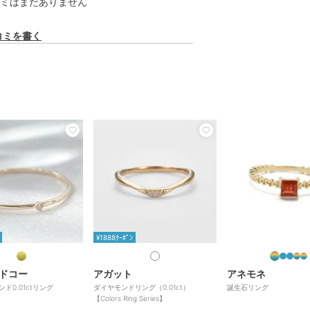
ミはまだありません
コミを書く
¥1888ｸｰﾎﾟﾝ
ドコー
アガット
アネモネ
ンド0.01ctリング
ダイヤモンドリング（0.01ct）
誕生石リング
【Colors Ring Series】