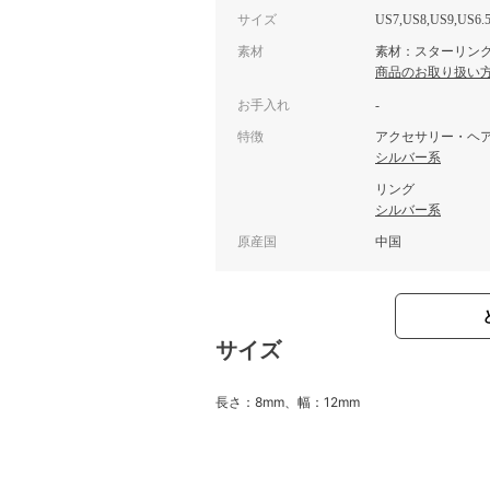
サイズ
US7,US8,US9,US6.
素材
素材：スターリン
商品のお取り扱い
お手入れ
-
特徴
アクセサリー・ヘ
シルバー系
リング
シルバー系
原産国
中国
サイズ
長さ：8mm、幅：12mm