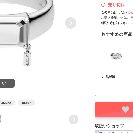
売り切れ
この商品はただいま
ご購入希望の方は、
※再入荷お知らせメ
おすすめの商品
15,950
￥
1/3
US6.5
×
US10
×
取扱いショップ