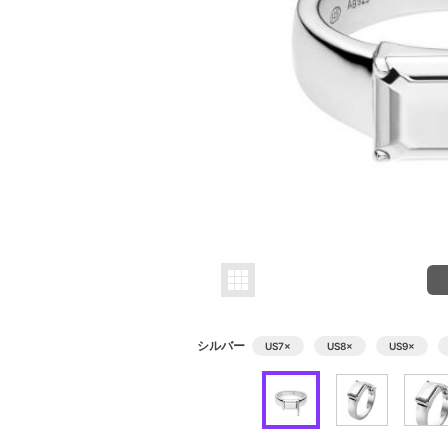
シルバー
US7
×
US8
×
US9
×