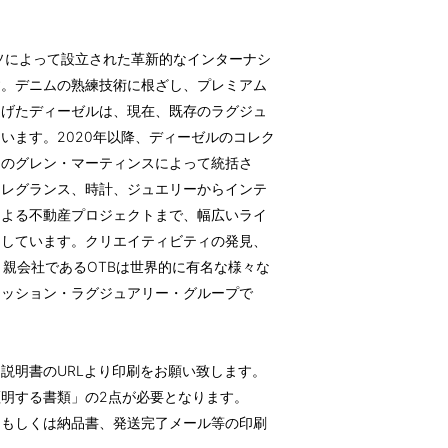
ッソによって設立された革新的なインターナシ
す。デニムの熟練技術に根ざし、プレミアム
遂げたディーゼルは、現在、既存のラグジュ
います。2020年以降、ディーゼルのコレク
ーのグレン・マーティンスによって統括さ
フレグランス、時計、ジュエリーからインテ
による不動産プロジェクトまで、幅広いライ
開しています。クリエイティビティの発見、
、親会社であるOTBは世界的に有名な様々な
ァッション・ラグジュアリー・グループで
説明書のURLより印刷をお願い致します。
明する書類」の2点が必要となります。
、もしくは納品書、発送完了メール等の印刷