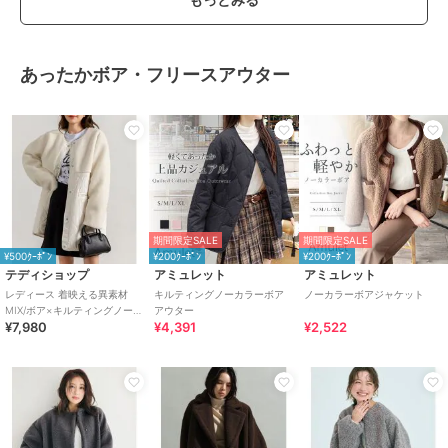
あったかボア・フリースアウター
期間限定SALE
期間限定SALE
¥500ｸｰﾎﾟﾝ
¥200ｸｰﾎﾟﾝ
¥200ｸｰﾎﾟﾝ
テディショップ
アミュレット
アミュレット
レディース 着映える異素材
キルティングノーカラーボア
ノーカラーボアジャケット
MIX/ボア×キルティングノーカ
アウター
¥7,980
¥4,391
¥2,522
ラーコート