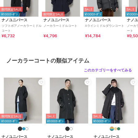
定時期が前後する場合もございますので、予めご了承下さい。
※光の当たり具合や撮影環境により色味が異なる場合がございます。
期間限定SALE
SALE
SALE
正しい色味はスタジオ画像の色味をご参照ください。
¥1000ｸｰﾎﾟﾝ
期間限定SALE
¥1000ｸｰﾎﾟﾝ
¥1000ｸ
ナノユニバース
ナノユニバース
ナノユニバース
ナノ
※こちらの商品は、アウトレット店舗での取り扱いになります。直接
ソフトボアノーカラーミドル
ノーカラーミドルコート
Aラインミドルダウンコート
ノーカ
店舗へお問い合わせの際はアウトレット店舗へお願い致します。プロ
コート
ート
¥6,732
¥4,796
¥14,784
¥9,5
パー店舗での取り扱いはございませんので、ご了承ください。
◆お気に入り登録でアイテム情報をゲット◆
気になるアイテムをお気に入り登録して、あなただけの欲しいものリ
ノーカラーコートの類似アイテム
ストを作成！
いち早く特典情報をゲットして、お買い物をよりお楽しみください。
このカテゴリーをすべてみる
model: H168cm 着用
サイズ: FREE
ブランド
ナノユニバース
期間限定SALE
SALE
SALE
ショップ
ナノ・ユニバース
¥1000ｸｰﾎﾟﾝ
¥1000ｸｰﾎﾟﾝ
¥1000ｸｰﾎﾟﾝ
商品カテゴリ
アウター・ジャケット・コート
／
ノーカラーコート
ナノユニバース
ナノユニバース
ナノユニバース