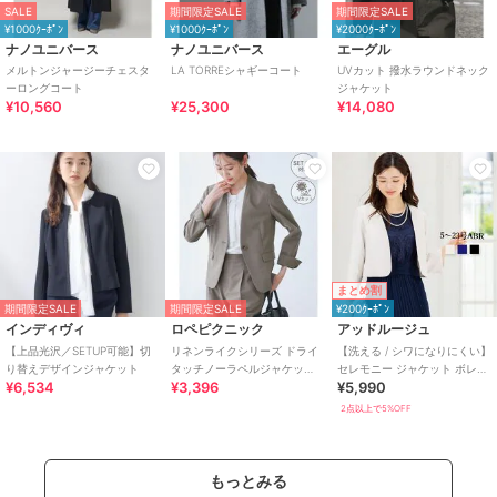
SALE
期間限定SALE
期間限定SALE
¥1000ｸｰﾎﾟﾝ
¥1000ｸｰﾎﾟﾝ
¥2000ｸｰﾎﾟﾝ
ナノユニバース
ナノユニバース
エーグル
メルトンジャージーチェスタ
LA TORREシャギーコート
UVカット 撥水ラウンドネック
ーロングコート
ジャケット
¥10,560
¥25,300
¥14,080
まとめ割
期間限定SALE
期間限定SALE
¥200ｸｰﾎﾟﾝ
インディヴィ
ロペピクニック
アッドルージュ
【上品光沢／SETUP可能】切
リネンライクシリーズ ドライ
【洗える / シワになりにくい】
り替えデザインジャケット
タッチノーラペルジャケッ
セレモニー ジャケット ボレロ
¥6,534
¥3,396
¥5,990
ト/UVカット
結婚式 7号～23号
2点以上で5%OFF
もっとみる