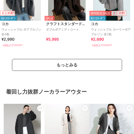
期間限定SALE
まとめ割
まとめ割
¥200ｸｰﾎﾟﾝ
SALE
¥200ｸｰﾎﾟﾝ
コカ
クラフトスタンダードブティック
コカ
ウォッシャブル ボアブルゾン
ダブルボアミディコート
ウォッシャブル カーリーボア
全4色
ブルゾン 全2色
¥2,990
¥5,995
¥2,690
2点以上で10%OFF
2点以上で10%OFF
もっとみる
着回し力抜群ノーカラーアウター