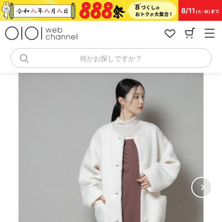
コ
ン
テ
ン
ツ
へ
何かお探しですか？
ス
キ
ッ
プ