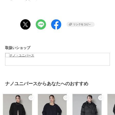
・秋冬のアウターとして合わせやすく重宝するブラック、アイボリ
ー、カーキブラウン
■コーディネート
・ハイネックのインナーやパーカーのフードを襟元から出した着こな
しがおすすめ
■サイズ感
・ニットや厚手のインナーも着やすい程よくゆったりとしたサイズ感
取扱いショップ
■取扱方法
もみ洗いは、避けて下さい。蛍光増白剤が入っていない洗剤を使用し
て下さい。色物（特に濃色）と白物・淡色物は分けて洗ってくださ
い。
着用中の強い摩擦や、バッグ・ベルト等との摩擦は、パイル（素材表
面の毛羽）が抜けたり倒れたりする原因となりますので、充分注意し
ナノユニバースからあなたへのおすすめ
てお取扱いください。粘着性のあるセロテープ等でホコリをとること
は、毛抜けの原因となりますのでお避けください。濃色品は、着用中
の摩擦で色落ち・色移りします。
※サンプルにて撮影、採寸を行う為、実際にお届けする商品と仕様や
サイズが異なる場合がございます。予約時は生産の都合上、お届け予