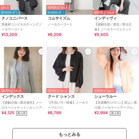
SALE
期間限定SALE
¥1000ｸｰﾎﾟﾝ
¥1000ｸｰﾎﾟﾝ
期間限定SALE
ナノユニバース
コムサイズム
インディヴィ
異素材コンビキルティングノ
ノーカラーコート
【接触冷感／透湿／着る日
ーカラーコート
傘】ノーカラージャケット
¥13,200
¥6,208
¥9,405
期間限定SALE
期間限定SALE
期間限定SALE
インデックス
クード シャンス
シューラルー
【接触冷感／吸水速乾】ノー
【手洗い可／軽量】ノーカラ
【洗濯機可UVS-LL】程よい透
カラージャケット／セットア
ーブルゾン
け感 ノーカラーシアーブルゾ
¥4,125
¥6,769
¥2,994
ップ対応可《洗える／防シワ
ン
再入荷
再入荷
／ストレッチ》
もっとみる