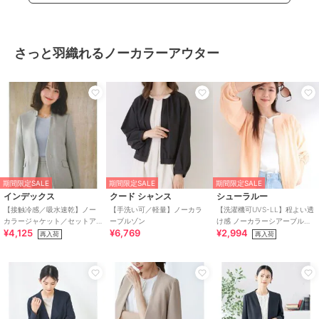
さっと羽織れるノーカラーアウター
期間限定SALE
期間限定SALE
期間限定SALE
インデックス
クード シャンス
シューラルー
【接触冷感／吸水速乾】ノー
【手洗い可／軽量】ノーカラ
【洗濯機可UVS-LL】程よい透
カラージャケット／セットア
ーブルゾン
け感 ノーカラーシアーブルゾ
¥4,125
¥6,769
¥2,994
ップ対応可《洗える／防シワ
ン
再入荷
再入荷
／ストレッチ》