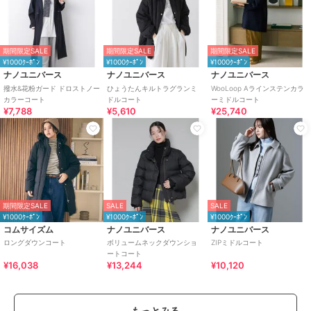
期間限定SALE
期間限定SALE
期間限定SALE
¥1000ｸｰﾎﾟﾝ
¥1000ｸｰﾎﾟﾝ
¥1000ｸｰﾎﾟﾝ
ナノユニバース
ナノユニバース
ナノユニバース
撥水&花粉ガード ドロストノー
ひょうたんキルトラグランミ
WooLoop Aラインステンカラ
カラーコート
ドルコート
ーミドルコート
¥7,788
¥5,610
¥25,740
期間限定SALE
SALE
SALE
¥1000ｸｰﾎﾟﾝ
¥1000ｸｰﾎﾟﾝ
¥1000ｸｰﾎﾟﾝ
コムサイズム
ナノユニバース
ナノユニバース
ロングダウンコート
ボリュームネックダウンショ
ZIPミドルコート
ートコート
¥16,038
¥13,244
¥10,120
もっとみる