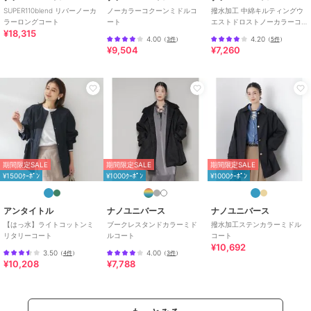
性別タイプ
レディース
SUPER110blend リバーノーカ
ノーカラーコクーンミドルコ
撥水加工 中綿キルティングウ
ラーロングコート
ート
エストドロストノーカラーコ
アウター・ジャケット・コート
¥18,315
ート
／
ノーカラーコート
4.00
4.20
（
3件
）
（
5件
）
¥9,504
¥7,260
カラー
ブラック、アイボリー7、カーキ
ブラウン4
サイズ
Ｆ
素材
（基布）ポリエステル 100%（パ
イル）ポリエステル 100%（裏生
地）ポリエステル 100%
商品のお取り扱い方法
期間限定SALE
期間限定SALE
期間限定SALE
¥1500ｸｰﾎﾟﾝ
¥1000ｸｰﾎﾟﾝ
¥1000ｸｰﾎﾟﾝ
お手入れ
手洗い 漂白× アイロン× ドライ弱
い タンブル乾燥× 吊り干し ウェッ
ト非常に弱い
アンタイトル
ナノユニバース
ナノユニバース
【はっ水】ライトコットンミ
ブークレスタンドカラーミド
撥水加工ステンカラーミドル
特徴
アウター・ジャケット・コート
リタリーコート
ルコート
コート
ポリエステル素材
/
無地
/
ミド
¥10,692
3.50
4.00
（
4件
）
（
3件
）
ル丈
/
洗える
/
ライフスタイル
¥10,208
¥7,788
ノーカラーコート
ポリエステル素材
/
無地
/
ミド