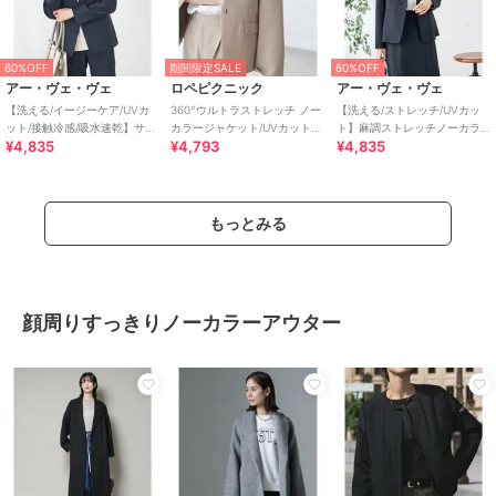
60%OFF
期間限定SALE
60%OFF
アー・ヴェ・ヴェ
ロペピクニック
アー・ヴェ・ヴェ
【洗える/イージーケア/UVカ
360°ウルトラストレッチ ノー
【洗える/ストレッチ/UVカッ
ット/接触冷感/吸水速乾】サマ
カラージャケット/UVカット・
ト】麻調ストレッチノーカラ
¥4,835
¥4,793
¥4,835
ーストレッチノーカラージャ
花粉ガード・セットアップ対
ージャケット
ケット
応
もっとみる
顔周りすっきりノーカラーアウター