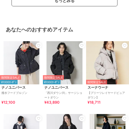
もっとみる
ル丈
/
洗える
/
ライフスタイル
原産国
中国製
あなたへのおすすめアイテム
期間限定SALE
期間限定SALE
¥1000ｸｰﾎﾟﾝ
¥1000ｸｰﾎﾟﾝ
期間限定SALE
ナノユニバース
ナノユニバース
スーナウーナ
撥水フードブルゾン
「西川ダウン(R)」サージショ
【プリーツレイヤードピュア
ートダウン
ダウン】
¥12,100
¥43,890
¥18,711