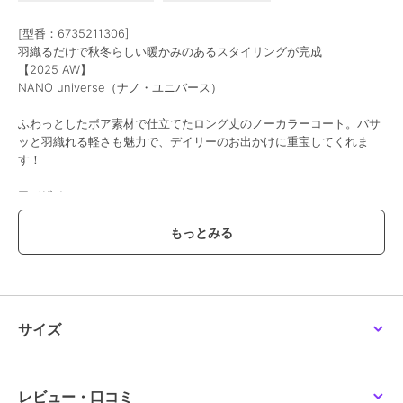
[型番：6735211306]
羽織るだけで秋冬らしい暖かみのあるスタイリングが完成
【2025 AW】
NANO universe（ナノ・ユニバース）
ふわっとしたボア素材で仕立てたロング丈のノーカラーコート。バサ
ッと羽織れる軽さも魅力で、デイリーのお出かけに重宝してくれま
す！
■デザイン
・ボア素材が暖かみのあるルックスのロングコート
・合わせるインナーを選ばないノーカラーデザイン
・やや大きめながら同系色で主張を抑えたフロントボタン
・寒さ対策、小物収納に重宝するフロントのWポケット
・裏地あり
■素材
サイズ
・軽くてふわっとした膨らみのあるソフトボア素材
・手洗いに対応したウォッシャブル素材
■カラー展開
レビュー・口コミ