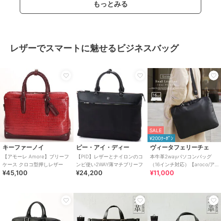
もっとみる
レザーでスマートに魅せるビジネスバッグ
SALE
¥200ｸｰﾎﾟﾝ
キーファーノイ
ピー・アイ・ディー
ヴィータフェリーチェ
【アモーレ Amore】ブリーフ
【PID】レザーとナイロンのコ
本牛革2wayパソコンバッグ
ケース クロコ型押しレザー
ンビ使い2WAY薄マチブリーフ
（16インチ対応）【aroco/ア
¥45,100
¥24,200
¥11,000
ロコ】