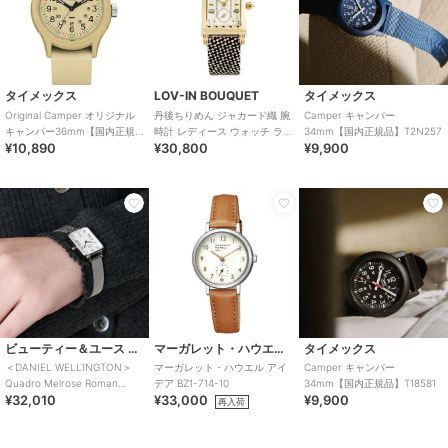
タイメックス
LOV-IN BOUQUET
タイメックス
Original Camper オリジナル
丹後ちりめん ジャカード織 腕
Camper キャンパー
キャンパー36mm【国内正規
時計 レディース ウォッチ ラヴ
34mm【国内正規品】T2N257
¥10,890
¥30,800
¥9,900
品】TW2Y19800
ィンブーケ LVB141G1
ビューティー＆ユース ユナイテッドアローズ
マーガレット・ハウエル アイデア
タイメックス
＜DANIEL WELLINGTON＞
マーガレット・ハウエル アイ
Camper キャンパー
Quadro Melrose Roman
デア BZ1-714-10
34mm【国内正規品】T18581
¥32,010
¥33,000
¥9,900
Numerals D
再入荷