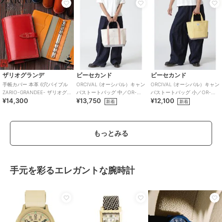
ザリオグランデ
ビーセカンド
ビーセカンド
手帳カバー 本革 6穴バイブル
ORCIVAL (オーシバル）キャン
ORCIVAL (オーシバル）キャン
ZARIO-GRANDEE- ザリオグ
バストートバッグ 中／OR-
バストートバッグ 小／OR-
¥14,300
¥13,750
¥12,100
ランデ ZAG-0015
H0284 KWC
H0285 KWC
新着
新着
もっとみる
手元を彩るエレガントな腕時計