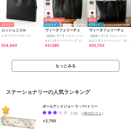
期間限定SALE
SALE
30%OFF
¥200ｸｰﾎﾟﾝ
¥200ｸｰﾎﾟﾝ
ムッシュニコル
ヴィータフェリーチェ
ヴィータフェリーチェ
レザーブリーフケース
【姫路レザー】ベルトハンド
【姫路レザー】ベルトハンド
ルビジネストートバッグ（L）
ルビジネストートバッグ（M）
¥24,640
¥31,680
¥29,700
【aroco/アロコ】
【aroco/アロコ】
もっとみる
ステーショナリーの人気ランキング
ポールアンドジョー ラ･パペトリー
3.00
（
1件の口コミ
）
2,750
￥