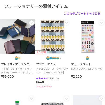
素材
馬革(コードバン)
ステーショナリーの類似アイテム
商品のお取り扱い方法
原産国
中国
このカテゴリーをすべてみる
まとめ割
ブレイリオアトランティックレーベル
アツコ・マタノ
マリークワント
【手帳】ブレイリオアトラン
アツコマタノ A クリアファ
MARY QUANT JELLY シール
ティックレーベル｜ミニ6サイ
イル 【Atsuko Matano】
¥55,000
¥2,200
ズシステム手帳15mm コード
4.66
（
3件
）
バン
¥440
2点以上で8%OFF