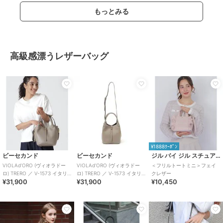
もっとみる
高級感漂うレザーバッグ
¥1888ｸｰﾎﾟﾝ
ビーセカンド
ビーセカンド
ジル バイ ジル スチュアート
VIOLAd’ORO (ヴィオラドー
VIOLAd’ORO (ヴィオラドー
＜フリルトートミニ＞フェイ
ロ) TRERO ／ V-1573 イタリ
ロ) TRERO ／ V-1573 イタリ
クレザー
¥31,900
¥31,900
¥10,450
アンWフェイスレザーベ
アンWフェイスレザーベ