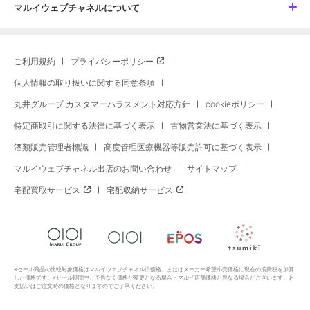
マルイウェブチャネルについて
ご利用規約
プライバシーポリシー
個人情報の取り扱いに関する同意条項
丸井グループ カスタマーハラスメント対応方針
cookieポリシー
特定商取引に関する法律に基づく表示
古物営業法に基づく表示
酒類販売管理者標識
高度管理医療機器等販売許可に基づく表示
マルイウェブチャネル出店のお問い合わせ
サイトマップ
宅配買取サービス
宅配収納サービス
※セール商品の比較対象価格はマルイウェブチャネル旧価格、またはメーカー希望小売価格に現在の消費税を加算
した価格です。※セール期間中、予告なく価格が変更となる場合・マルイ店舗価格と異なる場合がございます。お
支払いはご注文時の価格となりますのでご了承ください。