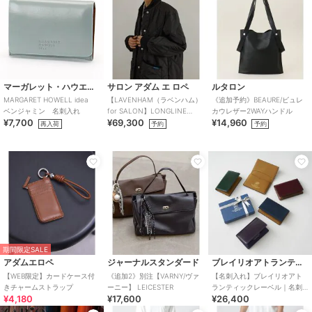
マーガレット・ハウエル アイデア
サロン アダム エ ロペ
ルタロン
MARGARET HOWELL idea
【LAVENHAM（ラベンハム）
《追加予約》BEAURE/ビュレ
ベンジャミン 名刺入れ
for SALON】LONGLINE
カウレザー2WAYハンドル
¥7,700
¥69,300
¥14,960
BOMBER キルティングロ
再入荷
予約
予約
期間限定SALE
アダムエロペ
ジャーナルスタンダード
ブレイリオアトランティックレーベル
【WEB限定】カードケース付
《追加2》別注【VARNY/ヴァ
【名刺入れ】ブレイリオアト
きチャームストラップ
ーニー】 LEICESTER
ランティックレーベル｜名刺
¥4,180
¥17,600
¥26,400
入れ コードバン