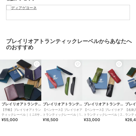
れています。性別や世代を問わず、日常に上質を求めるすべての人
へ。凛とした佇まいと確かな品質が、日々の暮らしに静かな誇りを添
えてくれます。
ブランド
ブレイリオアトランティックレー
ブレイリオアトランティックレーベルからあなたへ
ベル
のおすすめ
ショップ
ディアゲヨーネ
商品カテゴリ
ステーショナリー・バラエティ雑
貨
／
ステーショナリー
性別タイプ
メンズ
ステーショナリー・バラエティ雑
貨
／
ステーショナリー
レディース
ステーショナリー・バラエティ雑
ブレイリオアトランティックレーベル
ブレイリオアトランティックレーベル
ブレイリオアトランティックレーベル
貨
／
ステーショナリー
【手帳】ブレイリオアトラン
【ペンケース】ブレイリオア
【ペンケース】ブレイリオア
【名刺
ティックレーベル｜ミニ6サ
トランティックレーベル｜1本
トランティックレーベル｜2
ランテ
カラー
ﾍﾞｰｼﾞｭ、ﾊﾟｰﾌﾟﾙ、ﾀｰｺｲｽﾞ
¥55,000
¥16,500
¥33,000
¥26,
イズシステム手帳15mm コー
差しペンケース コードバン
本差しペンケース コードバン
入れ 
ドバン
サイズ
**