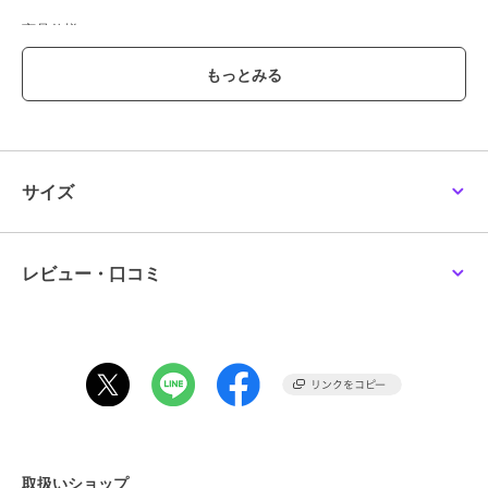
商品仕様
サイズ：約 12.3 × 19.5 cm（バイブルサイズ／リング径 20mm）
素材：馬革（レーデルオガワ社製コードバン／新喜皮革原皮）
原産国：中国
仕様：BRELIO ATLANTIC LABEL限定仕様／純正BOX付属／無料ギフ
サイズ
トラッピング対応
レザー素材の魅力（Cordovan）
「コードバンのブレイリオ」と称されるBRELIOは、アニリン染めコ
レビュー・口コミ
ードバンの開発者・小川三郎氏と深い関係を築き、常に頂点を走って
きました。世界屈指の新喜皮革がピット槽鞣しと植物タンニンで仕立
てるコードバンは、選ばれし馬から得られる希少な“金面”が生む奥行
きある透明感と、しっとりとした質感が魅力。所有する悦びと、使い
込むほどに深まる艶をお楽しみいただけます。
BRELIO ATLANTIC LABEL ─ 上質を知るすべての人へ
ブレイリオの中でもハイエンドに位置づけられる〈ATLANTIC
LABEL〉は、“紙を守る袋物”という創業の精神を現代に昇華した特別
取扱いショップ
なライン。素材・設計・縫製に至るまで妥協のないものづくりが貫か