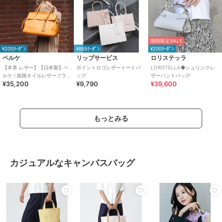
期間限定SALE
¥200ｸｰﾎﾟﾝ
¥888ｸｰﾎﾟﾝ
¥200ｸｰﾎﾟﾝ
ペルケ
リップサービス
ロリステッラ
【本革 レザー】【日本製】ペ
ポイントロゴレザートートバ
LORISTELLA◆シュリンクレ
ルケ / 姫路オイルレザーフラッ
ッグ
ザーハンドバッグ
¥35,200
¥9,790
¥39,600
プ付きトートバッグ
もっとみる
カジュアルなキャンバスバッグ