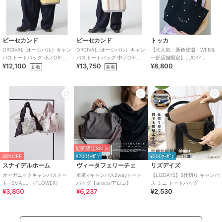
ビーセカンド
ビーセカンド
トッカ
ORCIVAL (オーシバル）キャン
ORCIVAL (オーシバル）キャン
【大人気・新色登場・WEB＆
バストートバッグ 小／OR-
バストートバッグ 中／OR-
一部店舗限定】LUCKY
¥12,100
¥13,750
¥8,800
H0285 KWC
H0284 KWC
SHOWER CANVASTOTE キャ
新着
新着
ンバス
期間限定SALE
30%OFF
¥200ｸｰﾎﾟﾝ
¥200ｸｰﾎﾟﾝ
スナイデルホーム
ヴィータフェリーチェ
リズデイズ
オーガニックキャンバストー
本革×キャンバス2wayトート
【LIZDAYS】3仕切り キャンバ
ト -SMALL-（FLOWER）
バッグ【aroco/アロコ】
ス ミニ トートバッグ
¥3,850
¥6,237
¥2,530