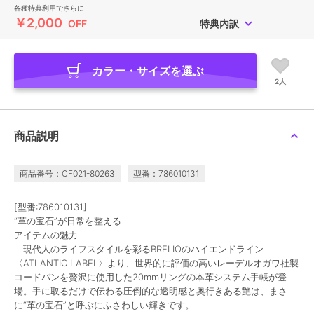
各種特典利用でさらに
￥2,000
OFF
特典内訳
カラー・サイズを選ぶ
2人
商品説明
商品番号：CF021-80263
型番：786010131
[型番:786010131]
“革の宝石”が日常を整える
アイテムの魅力
現代人のライフスタイルを彩るBRELIOのハイエンドライン
〈ATLANTIC LABEL〉より、世界的に評価の高いレーデルオガワ社製
コードバンを贅沢に使用した20mmリングの本革システム手帳が登
場。手に取るだけで伝わる圧倒的な透明感と奥行きある艶は、まさ
に“革の宝石”と呼ぶにふさわしい輝きです。