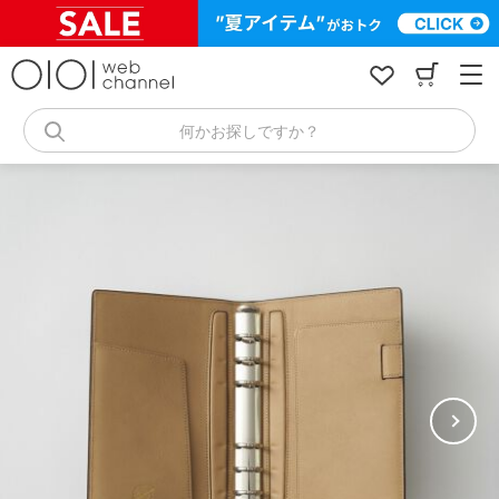
コ
ン
テ
ン
ツ
へ
何かお探しですか？
ス
キ
ッ
プ