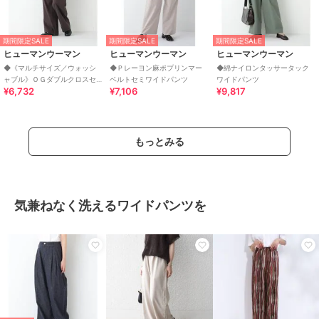
期間限定SALE
期間限定SALE
期間限定SALE
ヒューマンウーマン
ヒューマンウーマン
ヒューマンウーマン
◆《マルチサイズ／ウォッシ
◆Ｐレーヨン麻ポプリンマー
◆綿ナイロンタッサータック
ャブル》ＯＧダブルクロスセ
ベルトセミワイドパンツ
ワイドパンツ
¥6,732
¥7,106
¥9,817
ミワイドパンツ
もっとみる
気兼ねなく洗えるワイドパンツを