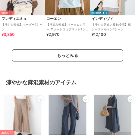
30%OFF
¥1888ｸｰﾎﾟﾝ
フレディエミュ
コーエン
インディヴィ
【汗ジミ軽減】ボーダーTシャ
【汗染み軽減】オータムカラ
【汗ジミ防止／接触冷感】裾
ツ
ー アソートロゴプリントTシャ
レースドルマンTシャツ
¥3,850
¥2,970
¥12,100
ツ
もっとみる
涼やかな麻混素材のアイテム
30%OFF