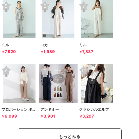
ミル
コカ
ミル
7,920
1,989
7,837
￥
￥
￥
プロポーション ボディドレッシング
アンドミー
クラシカルエルフ
6,999
3,901
3,297
￥
￥
￥
もっとみる