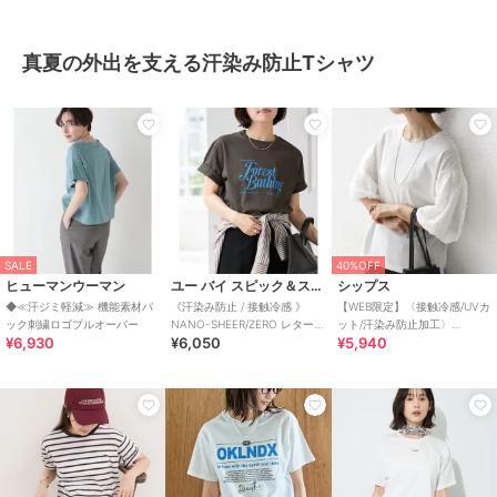
真夏の外出を支える汗染み防止Tシャツ
SALE
40%OFF
ヒューマンウーマン
ユー バイ スピック＆スパン
シップス
◆≪汗ジミ軽減≫ 機能素材バ
《汗染み防止 / 接触冷感 》
【WEB限定】〈接触冷感/UVカ
ック刺繍ロゴプルオーバー
NANO-SHEER/ZERO レターロ
ット/汗染み防止加工〉
¥6,930
¥6,050
¥5,940
ゴTEE
FUNCTION 袖 レース プルオ
ーバー