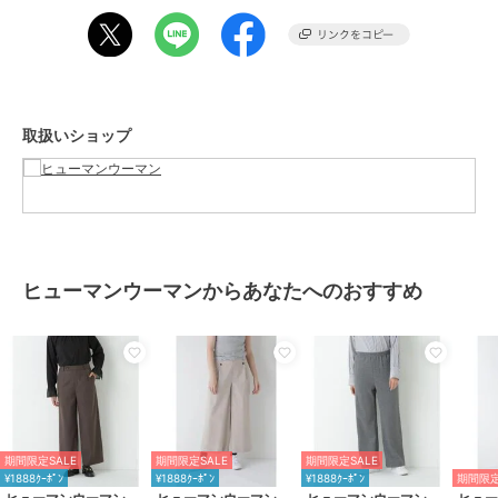
ネイビー： レーヨン 46％ ポリエステル 44％ アクリル 7％ ポリウレ
タン 3％
透け感／なし|裏地／なし|光沢／なし|生地の厚さ／普通|伸縮性／な
し|シルエット／スタンダード
期間限定セール開催中
取扱いショップ
ブランド
ヒューマンウーマン
ショップ
ヒューマンウーマン
商品カテゴリ
オールインワン・サロペット
／
サロペット・オーバーオール
ヒューマンウーマンからあなたへのおすすめ
性別タイプ
レディース
オールインワン・サロペット
／
サロペット・オーバーオール
カラー
ブラックチェック3、ネイビー
サイズ
Ｓ,Ｍ,Ｌ
素材
ブラックチェック3： ポリエステ
期間限定SALE
期間限定SALE
期間限定SALE
ル 67% レーヨン 29% ポリウレタ
¥1888ｸｰﾎﾟﾝ
¥1888ｸｰﾎﾟﾝ
¥1888ｸｰﾎﾟﾝ
期間限定
ン 4% ネイビー： レーヨン 46%