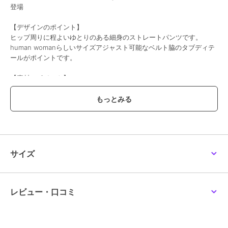
登場
【デザインのポイント】
ヒップ周りに程よいゆとりのある細身のストレートパンツです。
human womanらしいサイズアジャスト可能なベルト脇のタブディテ
ールがポイントです。
【素材のポイント】
毛羽の少ない綺麗な表面感とソフトな風合い、着心地を考慮したスト
レッチ感があるツイルストレッチ素材です。裏面は優しい肌触りと温
もりのある裏起毛で仕上げております。ブラック千鳥チェックとネイ
ビー無地の2色展開です。
【おすすめコーディネート】
ロング丈トップスやボリューム感のあるニットともバランス良くスタ
サイズ
イリングできるパンツです。少し短めの股下設定なので柄ソックスを
見せてトラッドに履きこなすのもおすすめです。
※こちらの商品はカラーにより組成が異なります。ご注意くださいま
レビュー・口コミ
せ。
ブラックチェック： ポリエステル 67％ レーヨン 29％ ポリウレタン
4％