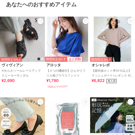
あなたへのおすすめアイテム
期間限定SALE
まとめ割
期間限定SALE
期間限定SALE
ヴィヴィアン
アロッタ
オシャレボ
やわらかソールレースアップ
【４つの機能付】ひんやりフ
【紫外線カット率99％以上】
スニーカーサンダル
リル袖ブラウスＴシャツ
ラッシュガード×レギンス 付
¥2,690
¥1,790
¥6,822
き タンキニ
再入荷
3点以上で10%OFF