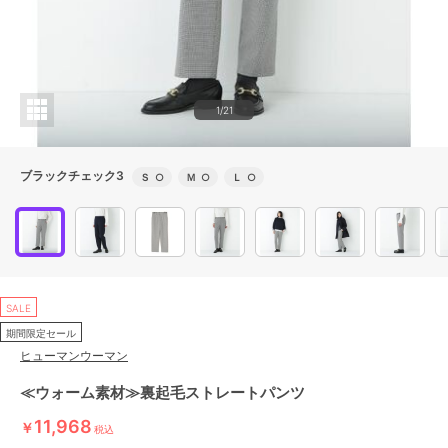
1/21
ブラックチェック3
Ｓ
○
Ｍ
○
Ｌ
○
SALE
期間限定セール
ヒューマンウーマン
≪ウォーム素材≫裏起毛ストレートパンツ
11,968
￥
税込