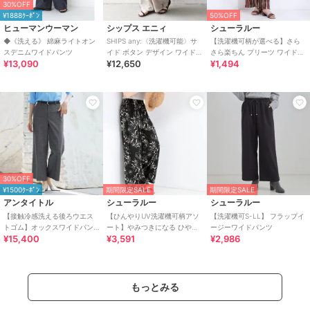
30%OFF
¥1888ｸｰﾎﾟﾝ
50%OFF
ヒューマンウーマン
シップス エニィ
シューラルー
◆《洗える》 綿麻ライトオン
SHIPS any:〈洗濯機可能〉サ
【洗濯機可柄が選べる】さら
スデニムワイドパンツ
イド ボタン デザイン ワイド
さら楽ちん プリーツ ワイドパ
¥13,090
¥12,650
¥1,494
イージー パンツ
ンツ
30%OFF
¥1500ｸｰﾎﾟﾝ
期間限定SALE
期間限定SALE
アンタイトル
シューラルー
シューラルー
【接触冷感洗える後ろウエス
【ひんやりUV洗濯機可柄アソ
【洗濯機可S-LL】 フラップイ
トゴム】オックスワイドパン
ート】やみつきになる ひやと
ージーワイドパンツ
¥15,400
¥3,591
¥2,986
ツ
ろイージーワイドパンツ
もっとみる