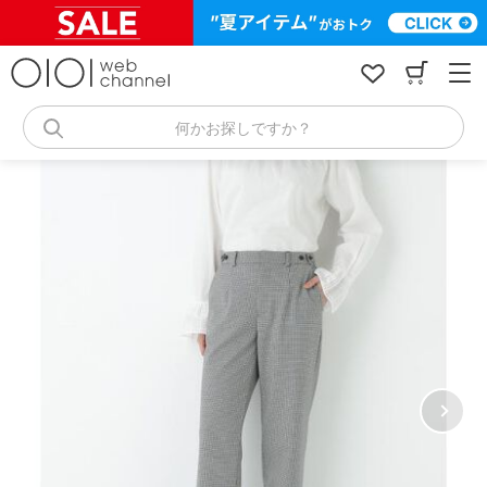
コ
ン
テ
ン
ツ
へ
何かお探しですか？
ス
キ
ッ
プ