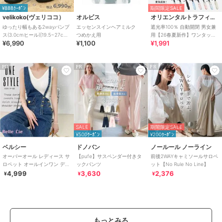
¥888ｸｰﾎﾟﾝ
期間限定SALE
velikoko(ヴェリココ）
オルビス
オリエンタルトラフィック
ゆったり幅もある2wayパンプ
エッセンスインヘアミルク
遮光率100％ 自動開閉 男女兼
ス(3.0cmヒール)[19.5~27cm]
つめかえ用
用【26春夏新作】ワンタッチ
¥6,990
¥1,100
¥1,991
ラクチンきれいシューズ
晴雨兼用 折りたたみ傘 /G-
0601
PR
PR
PR
SALE
期間限定SALE
¥500ｸｰﾎﾟﾝ
¥200ｸｰﾎﾟﾝ
ベルシー
ドノバン
ノールール ノーライン
オーバーオール レディース サ
【pufe】サスペンダー付きタ
前後2WAYキャミソールサロペ
ロペット オールインワン デニ
ックパンツ
ット【No Rule No Line】
ムサロペット アシメショルダ
4,999
3,630
2,376
¥
¥
¥
ー
もっとみる