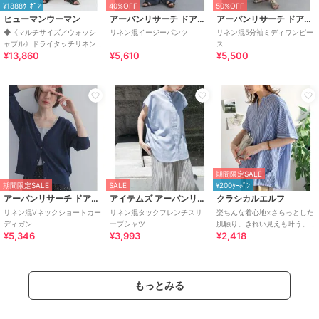
¥1888ｸｰﾎﾟﾝ
40%OFF
50%OFF
ヒューマンウーマン
アーバンリサーチ ドアーズ
アーバンリサーチ ドアーズ
◆《マルチサイズ／ウォッシ
リネン混イージーパンツ
リネン混5分袖ミディワンピー
ャブル》ドライタッチリネン
ス
¥13,860
¥5,610
¥5,500
混ガウチョパン
期間限定SALE
期間限定SALE
SALE
¥200ｸｰﾎﾟﾝ
アーバンリサーチ ドアーズ
アイテムズ アーバンリサーチ
クラシカルエルフ
リネン混Vネックショートカー
リネン混タックフレンチスリ
楽ちんな着心地×さらっとした
ディガン
ーブシャツ
肌触り。きれい見えも叶う。
¥5,346
¥3,993
¥2,418
リネン混バンドカラースキッ
パータックブラウス
もっとみる