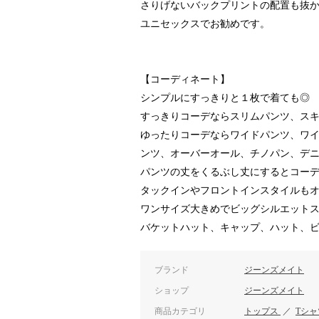
さりげないバックプリントの配置も抜
ユニセックスでお勧めです。
【コーディネート】
シンプルにすっきりと１枚で着ても◎
すっきりコーデならスリムパンツ、ス
ゆったりコーデならワイドパンツ、ワ
ンツ、オーバーオール、チノパン、デ
パンツの丈をくるぶし丈にするとコー
タックインやフロントインスタイルも
ワンサイズ大きめでビッグシルエット
バケットハット、キャップ、ハット、
ブランド
ジーンズメイト
ショップ
ジーンズメイト
商品カテゴリ
トップス
／
Tシ