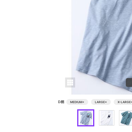
D柄
MEDIUM
×
LARGE
×
X-LARGE