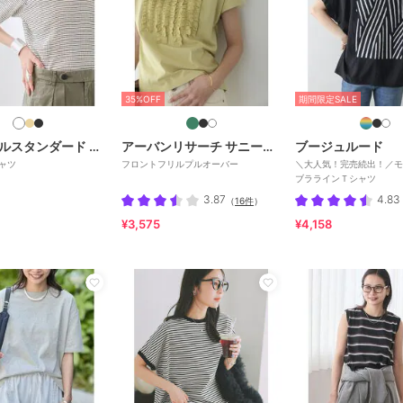
35%OFF
期間限定SALE
ジャーナルスタンダード レサージュ
アーバンリサーチ サニーレーベル
ブージュルード
ャツ
フロントフリルプルオーバー
＼大人気！完売続出！／モ
ブララインＴシャツ
3.87
4.83
（
16件
）
¥3,575
¥4,158