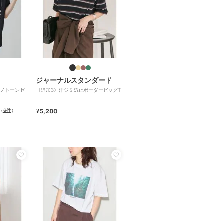
ジャーナルスタンダード
ノトーンゼ
《追加3》汗ジミ防止ボーダービッグT
（
6件
）
¥5,280