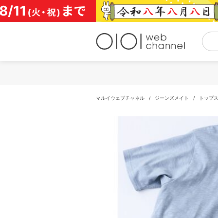
コ
ン
テ
ン
ツ
へ
ス
キ
ッ
プ
マルイウェブチャネル
/
ジーンズメイト
/
トップ