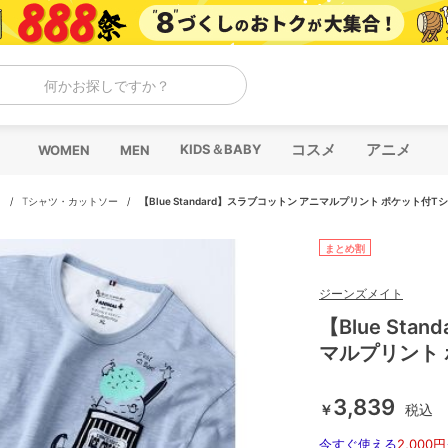
何かお探しですか？
コスメ
アニメ
KIDS＆BABY
WOMEN
MEN
ス
/
Tシャツ・カットソー
/
【Blue Standard】スラブコットン アニマルプリント ポケット付T
まとめ割
ジーンズメイト
【Blue St
マルプリント
3,839
￥
税込
今すぐ使える
2,000円