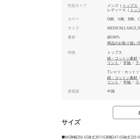
性別タイプ
メンズ
(
トップス
レディース
(
トッ
カラー
D柄、A柄、B柄、
サイズ
MEDIUM,LARGE,X
素材
綿100%
商品のお取り扱い
特徴
トップス
綿・コットン素材
リント
/
半袖
/
ラ
Tシャツ・カットソ
綿・コットン素材
リント
/
半袖
/
ラ
原産国
中国
サイズ
■M[身幅]50.0[身丈]67.0[肩幅]47.0[袖丈]20.0