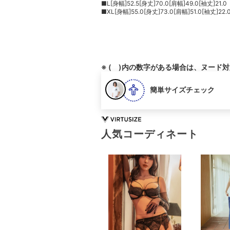
■L[身幅]52.5[身丈]70.0[肩幅]49.0[袖丈]21.0
■XL[身幅]55.0[身丈]73.0[肩幅]51.0[袖丈]22.
※ ( )内の数字がある場合は、ヌード
簡単サイズチェック
人気コーディネート