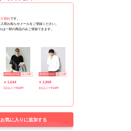
売り切れ
です。
再入荷お知らせメールをご登録ください。
ールは一部の商品のみご登録できます。
期間限定SALE
期間限定SALE
まとめ割
まとめ割
1,644
3,960
￥
￥
2点以上で5%OFF
2点以上で5%OFF
お気に入りに追加する