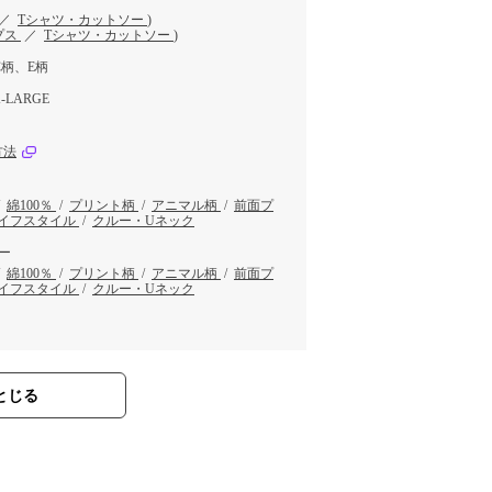
／
Tシャツ・カットソー
)
プス
／
Tシャツ・カットソー
)
C柄、E柄
-LARGE
方法
/
綿100％
/
プリント柄
/
アニマル柄
/
前面プ
イフスタイル
/
クルー・Uネック
ー
/
綿100％
/
プリント柄
/
アニマル柄
/
前面プ
イフスタイル
/
クルー・Uネック
とじる