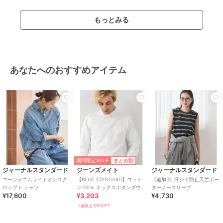
もっとみる
あなたへのおすすめアイテム
期間限定SALE
まとめ割
ジャーナルスタンダード
ジーンズメイト
ジャーナルスタンダード
コーンデニムライトオンスク
【BLUE STANDARD】コット
《追加3》汗ジミ防止天竺ボー
ロップド シャツ
ン100％ オックスボタンダウン
ダーノースリーブ
¥17,600
¥3,203
¥4,730
シャツ
2点以上で5%OFF