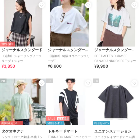
30%OFF
ジャーナルスタンダード
ジャーナルスタンダード レリューム
ジャーナルスタンダード レサージュ
《追加》シャーリングノース
《追加3》刺繍ロゴハーフスリ
POETMEETS DUBWISE
リーブＴシャツ
ーブT
CANADIANROCKIES Tシャツ
¥3,850
¥6,600
¥9,900
PR
PR
PR
SALE
まとめ割
期間限定SALE
¥888ｸｰﾎﾟﾝ
¥888ｸｰﾎﾟﾝ
タケオキクチ
トルネードマート
ユニオンステーション
ワンストローク刺繍 半袖 Tシ
TORNADO MART∴バイカラー
フェイクレイヤードデニム調