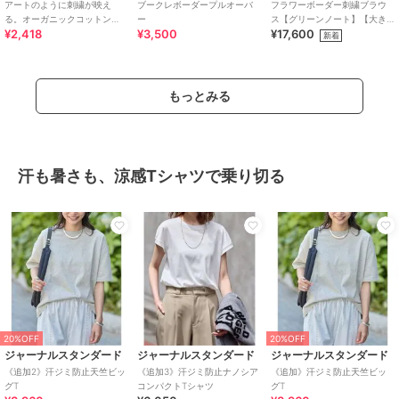
アートのように刺繍が映え
ブークレボーダープルオーバ
フラワーボーダー刺繍ブラウ
る。オーガニックコットン
ー
ス【グリーンノート】【大き
¥2,418
¥3,500
¥17,600
100%らくがき風刺繍 無地＆ボ
いサイズ】【レディース】
新着
ーダー柄半袖Tシャツ
【L・LL号】
もっとみる
汗も暑さも、涼感Tシャツで乗り切る
20%OFF
20%OFF
ジャーナルスタンダード
ジャーナルスタンダード
ジャーナルスタンダード
《追加2》汗ジミ防止天竺ビッ
《追加3》汗ジミ防止ナノシア
《追加》汗ジミ防止天竺ビッ
グT
コンパクトTシャツ
グT