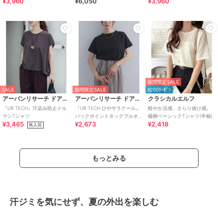
¥3,960
¥6,050
¥3,960
期間限定SALE
SALE
期間限定SALE
¥200ｸｰﾎﾟﾝ
アーバンリサーチ ドアーズ
アーバンリサーチ ドアーズ
クラシカルエルフ
『UR TECH』汗染み防止ドル
『UR TECH ひやサラクール』
軽やか涼感、さらり抜け感。
マンTシャツ
バックポイントタックプルオ
楊柳ベーシックTシャツ(半袖)
¥3,465
¥2,673
¥2,418
ーバー
再入荷
もっとみる
汗ジミを気にせず、夏の外出を楽しむ