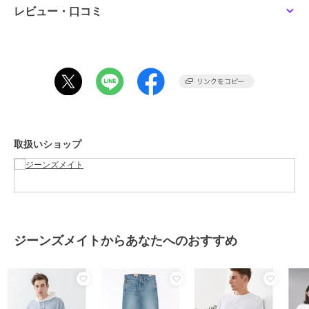
パンツの丈をくるぶし丈にするとコーディネートのポイントになりま
レビュー・口コミ
す。
タックインやフロントインスタイルもオススメ！
ワンサイズ大きめでビッグシルエットスタイルも◎
期間限定SALE
期間限定SALE
期間限定SALE
まとめ割
まとめ割
まとめ割
バケットハット、キャップ、ハット、ビーニー、ニット帽との相性は
ジーンズメイト
ジーンズメイト
ジーンズメイト
抜群です。
【SPONGEBOB/スポン
【TOM AND JERRY/ト
【HEAT BLOCKER】
ジ・ボブ】 オリジナル
ムとジェリー】サガラ刺
【まるで着る日傘！遮熱
デザイン 刺繍 Tシャツ
繍 パウダーブリーチ Tシ
＆UVカット】コットン
1,919
2,194
3,071
¥
¥
¥
ャツ
ライク クルーネックロ
2点以上で5%OFF
2点以上で5%OFF
2点以上で5%OFF
ブランド
ジーンズメイト
ンT
取扱いショップ
ショップ
ジーンズメイト
商品カテゴリ
トップス
／
Tシャツ・カットソ
ー
性別タイプ
メンズ
トップス
／
Tシャツ・カットソ
ー
期間限定SALE
期間限定SALE
期間限定SALE
まとめ割
まとめ割
まとめ割
ジーンズメイトからあなたへのおすすめ
レディース
ジーンズメイト
ジーンズメイト
ジーンズメイト
トップス
／
Tシャツ・カットソ
【ユニバーサル・ピクチ
【HANES】【7.0oz 究極
TOM AND JERRY ドロ
ャーズ】 オリジナルデ
の先染め黒】KURO クル
ップショルダー ビッグ
ー
ザイン Tシャツ ドロップ
ーネックT ビッグシルエ
シルエット Tシャツ
2,302
3,465
2,302
¥
¥
¥
カラー
C柄、A柄、B柄、D柄、E柄
ショルダー ビッグシル
ット キングサイズ
2点以上で5%OFF
2点以上で5%OFF
2点以上で5%OFF
エット