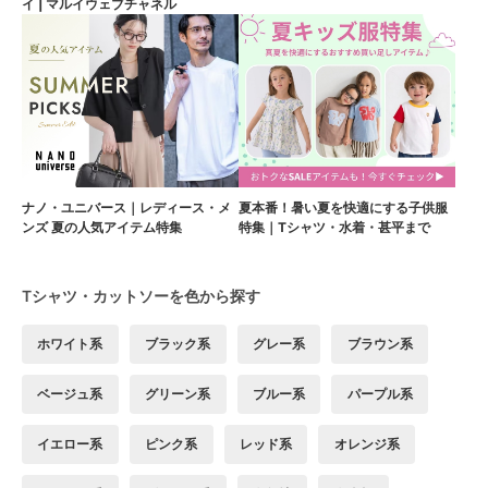
イ | マルイウェブチャネル
ナノ・ユニバース｜レディース・メ
夏本番！暑い夏を快適にする子供服
ンズ 夏の人気アイテム特集
特集｜Tシャツ・水着・甚平まで
Tシャツ・カットソーを色から探す
ホワイト系
ブラック系
グレー系
ブラウン系
ベージュ系
グリーン系
ブルー系
パープル系
イエロー系
ピンク系
レッド系
オレンジ系