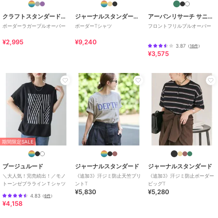
ォトプリント ロンT
ングTシャツ
3,564
2,687
3,960
¥
¥
¥
クラフトスタンダードブティック
ジャーナルスタンダード レサージュ
アーバンリサーチ サニーレーベル
2点以上で5%OFF
2点以上で5%OFF
ボーダーラガープルオーバー
ボーダーTシャツ
フロントフリルプルオーバー
¥2,995
¥9,240
3.87
（
16件
）
¥3,575
期間限定SALE
ブージュルード
ジャーナルスタンダード
ジャーナルスタンダード
＼大人気！完売続出！／モノ
《追加3》汗ジミ防止天竺プリ
《追加3》汗ジミ防止ボーダー
トーンゼブララインＴシャツ
ントT
ビッグT
¥5,830
¥5,280
4.83
（
6件
）
¥4,158