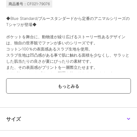
商品番号：CF021-79076
期間限定SALE
期間限定SALE
期間限定SALE
まとめ割
まとめ割
まとめ割
ジーンズメイト
ジーンズメイト
ジーンズメイト
◆Blue Standard/ブルースタンダードから定番のアニマルシリーズの
ZEROSTAIN ゼロステイ
【HEAT BLOCKER】
【Looney
Tシャツが登場◆
ン 撥水性 UVカット ス
【まるで着る日傘！ 遮
Tunes×MLB】オリジナ
ラブプリント バックプ
熱＆UVカット】コット
ルデザインTシャツ ドロ
1,644
2,631
3,213
¥
¥
¥
ポケットを舞台に、動物達が繰り広げるストーリー性あるデザイン
リント Tシャツ
ンライク キーネックT
ップショルダー ビッグ
2点以上で5%OFF
2点以上で5%OFF
2点以上で5%OFF
シルエット
は、独自の世界観でファンが多いのシリーズです。
コットン100％の表面感あるスラブ生地を使用。
スラブ生地は凹凸感がある事で肌に触れる面積を少なくし、サラッと
した肌当たりの良さが夏にぴったりの素材です。
また、その表面感がプリントを一層際立たせます。
さりげないバックプリントの配置も抜かりなくカワイイです。
ユニセックスでお勧めです。
期間限定SALE
SALE
期間限定SALE
まとめ割
まとめ割
ジーンズメイト
ジーンズメイト
ジーンズメイト
【コーディネート】
【Hanes/ヘインズ】
【HANES】BEEFY
【Disney】ミッキーマウ
シンプルにすっきりと１枚で着ても◎
JAPAN FIT ジャパンフ
LONG SLEEVE ポケット
ス パウダーブリーチ加
ィット 無地 2枚組み Vネ
付き POCKET TEE
工 ビッグシルエット Tシ
3,168
2,970
2,194
¥
¥
¥
すっきりコーデならスリムパンツ、スキニーパンツ、スラックスパン
ックTシャツ
H5196
ャツ
ツを！
2点以上で5%OFF
2点以上で5%OFF
サイズ
ゆったりコーデならワイドパンツ、ワイドスラックス、ジョガーパン
ツ、カーゴパンツ、オーバーオール、チノパン、デニムがオススメで
す。