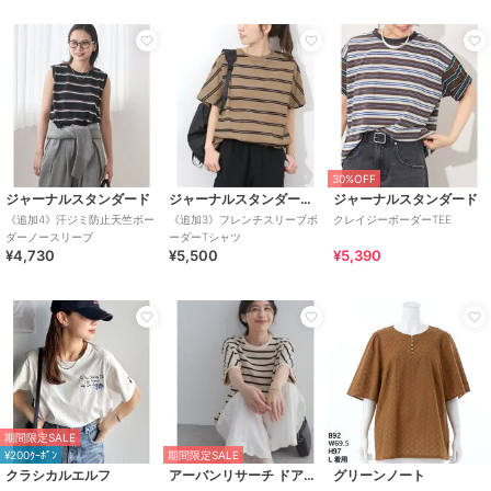
30%OFF
ジャーナルスタンダード
ジャーナルスタンダード レリューム
ジャーナルスタンダード
《追加4》汗ジミ防止天竺ボー
《追加3》フレンチスリーブボ
クレイジーボーダーTEE
ダーノースリーブ
ーダーTシャツ
¥4,730
¥5,500
¥5,390
期間限定SALE
¥200ｸｰﾎﾟﾝ
期間限定SALE
クラシカルエルフ
アーバンリサーチ ドアーズ
グリーンノート