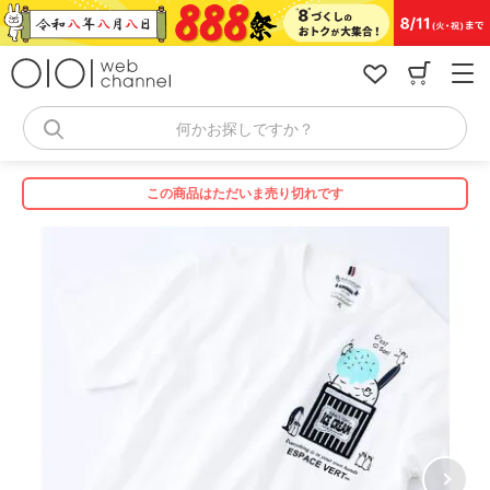
コ
ン
テ
ン
ツ
へ
何かお探しですか？
ス
キ
ッ
この商品はただいま売り切れです
プ