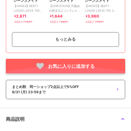
ジーンズメイト
ジーンズメイト
ジーンズメイト
【HANES】BEEFY
【ZEROSTAIN】汗染み
【HANES】BEEFY
LONGS LEEVE TEE
の目立ちにくいTシャ
LONGS LEEVE TEE 2枚
H5186 長袖 Tシャツ
ツ フェイクレイヤード
組 H5186-2
2,871
1,644
3,960
¥
¥
¥
ビッグシルエット キー
2点以上で5%OFF
2点以上で5%OFF
2点以上で5%OFF
ネック
もっとみる
お気に入りに追加する
期間限定SALE
期間限定SALE
期間限定SALE
まとめ割
まとめ割
まとめ割
ジーンズメイト
ジーンズメイト
ジーンズメイト
【GREMLINS】 サガラ
HANES ヘインズビーフ
【HEAT BLOCKER】
刺繍 半袖Tシャツ
ィー Tシャツ 2枚組
【まるで着る日傘！ 遮
まとめ割 同一ショップ2点以上で5%OFF
熱＆UVカット】コット
1,919
4,158
2,631
¥
¥
¥
8/31 (月) 23:59まで
ンライク 胸ポケットT
2点以上で5%OFF
2点以上で5%OFF
2点以上で5%OFF
商品説明