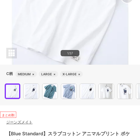
1/37
C柄
MEDIUM
×
LARGE
×
X-LARGE
×
まとめ割
ジーンズメイト
【Blue Standard】スラブコットン アニマルプリント ポケ