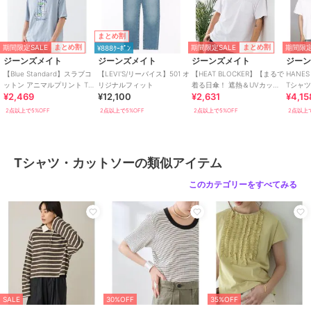
サイズ
MEDIUM,LARGE,X-LARGE
素材
綿100%
まとめ割
商品のお取り扱い方法
期間限定SALE
期間限定SALE
期間限定
まとめ割
まとめ割
¥888ｸｰﾎﾟﾝ
ジーンズメイト
ジーンズメイト
ジーンズメイト
ジー
特徴
トップス
【Blue Standard】スラブコ
【LEVI'S/リーバイス】501 オ
【HEAT BLOCKER】【まるで
HANE
綿・コットン素材
/
綿100％
/
プ
ットン アニマルプリント Tパ
リジナルフィット
着る日傘！ 遮熱＆UVカッ
Tシャツ
リント柄
/
アニマル柄
/
前面プ
期間限定SALE
期間限定SALE
期間限定SALE
まとめ割
まとめ割
まとめ割
¥2,469
¥12,100
¥2,631
¥4,15
ーカー
ト】コットンライク 胸ポケッ
リント
/
半袖
/
ライフスタイル
トT
ジーンズメイト
ジーンズメイト
ジーンズメイト
2点以上で5%OFF
2点以上で5%OFF
2点以上で5%OFF
2点以上で
/
クルー・Uネック
【ZEROSTAIN/ゼロステ
【BATMAN】パウダーブ
【ミュータント タート
イン】汗染みの目立たな
リーチ加工 ビッグシル
ルズ】ニンジャタートル
いTシャツ 切り替え ロン
Tシャツ・カットソー
エットロンT
ズ プリントロンT
1,644
2,744
2,475
¥
¥
¥
T 撥水
Tシャツ・カットソーの類似アイテム
2点以上で5%OFF
2点以上で5%OFF
2点以上で5%OFF
綿・コットン素材
/
綿100％
/
プ
リント柄
/
アニマル柄
/
前面プ
このカテゴリーをすべてみる
リント
/
半袖
/
ライフスタイル
/
クルー・Uネック
原産国
中国
期間限定SALE
期間限定SALE
まとめ割
まとめ割
ジーンズメイト
ジーンズメイト
ジーンズメイト
【THE BEATLES 】袖配
【NARUTO疾風伝 】フ
【HANES/ヘインズ】
SALE
30%OFF
35%OFF
色 ビッグシルエット フ
ロントプリント Tシャツ
BEEFY ワンポイント ロ