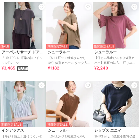
SALE
期間限定SALE
期間限定SALE
アーバンリサーチ ドアーズ
シューラルー
シューラルー
『UR TECH』汗染み防止ドル
【S-LL汗ジミ軽減ひんやり
【汗じみ防止ひんやり体型カ
マンTシャツ
UV】体型カバーに タック入り
バー】真夏の味方。 汗じみが
¥3,465
¥1,182
¥2,240
ドルマントップス
気になりにくい お袖レースフ
再入荷
レアTシャツ
期間限定SALE
期間限定SALE
インデックス
シューラルー
シップス エニィ
【汗ジミ防止】透けにくいボ
【S-LL汗ジミ軽減ひんやり
SHIPS any:〈接触冷感/汗染み