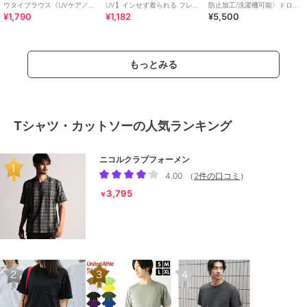
ウタイブラウス《UVケア／吸
UV】インせず着られる フレン
防止加工/洗濯機可能〉ドロス
¥1,790
¥1,182
¥5,500
水速乾／洗濯機OK》
チスリーブTシャツ
ト フレンチスリーブ TEE
もっとみる
Tシャツ・カットソーの人気ランキング
ニコルクラブフォーメン
4.00
（
2件の口コミ
）
3,795
￥