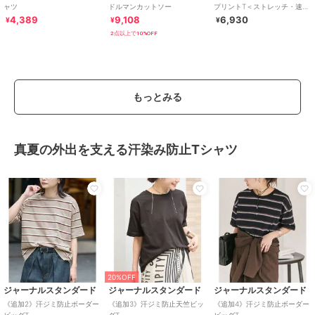
ャツ
ドルマンカットソー
プリントT＜ストレッチ・速
乾・ハンドウォッシャブル・
4,389
9,108
6,930
¥
¥
¥
接触冷感＞
2点以上で10%OFF
もっとみる
真夏の外出を支える汗染み防止Tシャツ
20%OFF
ジャーナルスタンダード
ジャーナルスタンダード
ジャーナルスタンダード
《追加2》汗ジミ防止ボーダー
《追加3》汗ジミ防止天竺ビッ
《追加4》汗ジミ防止ボーダー
ビッグT
グT
ビッグT