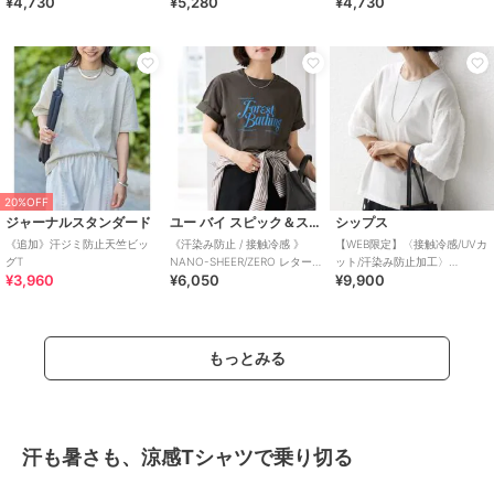
¥4,730
¥5,280
¥4,730
20%OFF
ジャーナルスタンダード
ユー バイ スピック＆スパン
シップス
《追加》汗ジミ防止天竺ビッ
《汗染み防止 / 接触冷感 》
【WEB限定】〈接触冷感/UVカ
グT
NANO-SHEER/ZERO レターロ
ット/汗染み防止加工〉
¥3,960
¥6,050
¥9,900
ゴTEE
FUNCTION 袖 レース プルオ
ーバー
もっとみる
汗も暑さも、涼感Tシャツで乗り切る