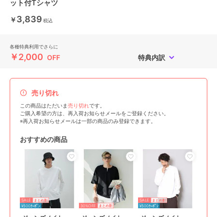
ット付Tシャツ
3,839
￥
税込
各種特典利用でさらに
￥2,000
OFF
特典内訳
売り切れ
この商品はただいま
売り切れ
です。
ご購入希望の方は、再入荷お知らせメールをご登録ください。
※再入荷お知らせメールは一部の商品のみ登録できます。
おすすめの商品
SALE
SALE
まとめ割
まとめ割
30%OFF
¥500ｸｰﾎﾟﾝ
まとめ割
¥500ｸｰﾎﾟﾝ