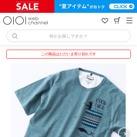
コ
ン
テ
ン
ツ
へ
何かお探しですか？
ス
キ
ッ
この商品はただいま売り切れです
プ