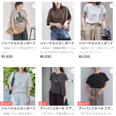
ジャーナルスタンダード
ジャーナルスタンダード
ジャーナルスタンダード
《追加2》汗ジミ防止天竺プリ
《追加4》【接触冷感】クール
《追加3》汗ジミ防止ナノシア
ントT
タッチ ORIGAMI Sleeveプル
コンパクトTシャツ
¥5,830
¥6,930
¥6,050
オーバー
20%OFF
SALE
40%OFF
ジャーナルスタンダード
アーバンリサーチ ドアーズ
アーバンリサーチ ドアーズ
《追加》汗ジミ防止天竺ビッ
『UR TECH』汗染み防止ドル
『UR TECH ひやサラクール』