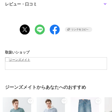
パンツの丈をくるぶし丈にするとコーディネートのポイントになりま
レビュー・口コミ
す。
タックインやフロントインスタイルもオススメ！
ワンサイズ大きめでビッグシルエットスタイルも◎
SALE
まとめ割
SALE
SALE
まとめ割
まとめ割
¥500ｸｰﾎﾟﾝ
バケットハット、キャップ、ハット、ビーニー、ニット帽との相性は
ジーンズメイト
ジーンズメイト
ジーンズメイト
抜群です。
【Blue Standard】スラ
【ユニバーサル・ピクチ
【Disney】ミッキーマウ
ブコットン アニマルプ
ャーズ】 オリジナルデ
ス パウダーブリーチ加
リント Tシャツ
ザイン Tシャツ ドロップ
工 ビッグシルエット Tシ
2,687
2,795
3,072
¥
¥
¥
ショルダー ビッグシル
ャツ
2点以上で5%OFF
2点以上で5%OFF
2点以上で5%OFF
ブランド
ジーンズメイト
エット
取扱いショップ
ショップ
ジーンズメイト
商品カテゴリ
トップス
／
Tシャツ・カットソ
ー
性別タイプ
メンズ
トップス
／
Tシャツ・カットソ
SALE
まとめ割
まとめ割
まとめ割
ー
¥500ｸｰﾎﾟﾝ
¥500ｸｰﾎﾟﾝ
¥500ｸｰﾎﾟﾝ
ジーンズメイトからあなたへのおすすめ
レディース
ジーンズメイト
ジーンズメイト
ジーンズメイト
トップス
／
Tシャツ・カットソ
【HEAT BLOCKER】
【HANES】【7.0oz 究極
【TOM AND JERRY/ト
【まるで着る日傘！遮熱
の先染め黒】KURO クル
ムとジェリー】サガラ刺
ー
＆UVカット】コットン
ーネックT ビッグシルエ
繍 パウダーブリーチ Tシ
3,839
3,850
3,950
¥
¥
¥
カラー
B柄、A柄、C柄、D柄、E柄
ライク クルーネックロ
ット キングサイズ
ャツ
2点以上で5%OFF
2点以上で5%OFF
2点以上で5%OFF
ンT