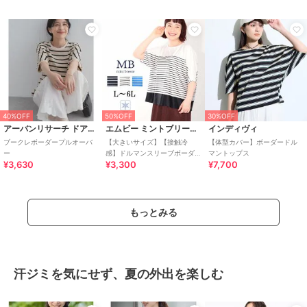
ーダー柄半袖Tシャツ
40%OFF
50%OFF
30%OFF
アーバンリサーチ ドアーズ
エムビー ミントブリーズ
インディヴィ
ブークレボーダープルオーバ
【大きいサイズ】【接触冷
【体型カバー】ボーダードル
ー
感】ドルマンスリーブボーダ
マントップス
¥3,630
¥3,300
¥7,700
ープルオーバー
もっとみる
汗ジミを気にせず、夏の外出を楽しむ