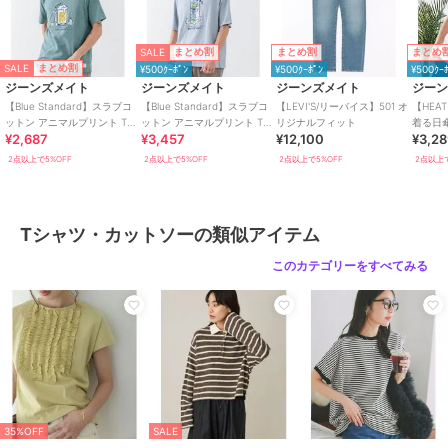
サイズ
MEDIUM,LARGE,X-LARGE
素材
綿100%
SALE
まとめ割
まとめ割
まとめ
商品のお取り扱い方法
SALE
まとめ割
¥500ｸｰﾎﾟﾝ
¥500ｸｰﾎﾟﾝ
¥500ｸｰ
ジーンズメイト
ジーンズメイト
ジーンズメイト
ジー
特徴
トップス
【Blue Standard】スラブコ
【Blue Standard】スラブコ
【LEVI'S/リーバイス】501 オ
【HEA
綿・コットン素材
/
綿100％
/
プ
ットン アニマルプリント Tシ
ットン アニマルプリント Tパ
リジナルフィット
着る日
SALE
まとめ割
リント柄
/
アニマル柄
/
前面プ
SALE
SALE
まとめ割
まとめ割
¥500ｸｰﾎﾟﾝ
¥2,687
¥3,457
¥12,100
¥3,2
ャツ
ーカー
ト】コ
リント
/
半袖
/
ライフスタイル
トT
ジーンズメイト
ジーンズメイト
ジーンズメイト
2点以上で5%OFF
2点以上で5%OFF
2点以上で5%OFF
2点以上で
/
クルー・Uネック
【ZEROSTAIN/ゼロステ
TOM AND JERRY ドロ
【ミュータント タート
イン】汗染みの目立たな
ップショルダー ビッグ
ルズ】ニンジャタートル
いTシャツ 切り替え ロン
Tシャツ・カットソー
シルエット Tシャツ
ズ プリントロンT
2,795
2,960
3,465
¥
¥
¥
T 撥水
Tシャツ・カットソーの類似アイテム
2点以上で5%OFF
2点以上で5%OFF
2点以上で5%OFF
綿・コットン素材
/
綿100％
/
プ
リント柄
/
アニマル柄
/
前面プ
このカテゴリーをすべてみる
リント
/
半袖
/
ライフスタイル
/
クルー・Uネック
原産国
中国
SALE
SALE
まとめ割
まとめ割
¥500ｸｰﾎﾟﾝ
¥500ｸｰﾎﾟﾝ
¥500ｸｰﾎﾟﾝ
ジーンズメイト
ジーンズメイト
ジーンズメイト
【BATMAN】パウダーブ
【THE BEATLES 】袖配
【HANES/ヘインズ】
35%OFF
SALE
リーチ加工 ビッグシル
色 ビッグシルエット フ
BEEFY ワンポイント ロ