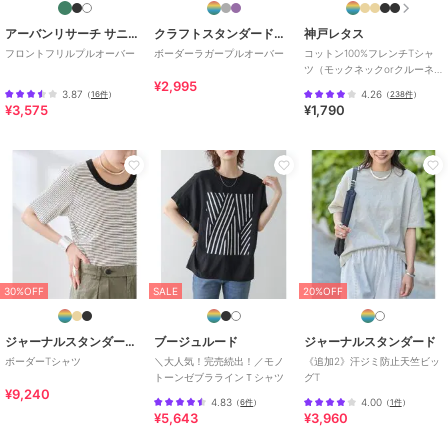
エットロンT
ォトプリント ロンT
ングTシャツ
3,842
4,158
3,960
¥
¥
¥
アーバンリサーチ サニーレーベル
クラフトスタンダードブティック
神戸レタス
2点以上で5%OFF
2点以上で5%OFF
フロントフリルプルオーバー
ボーダーラガープルオーバー
コットン100%フレンチTシャ
ツ（モックネックorクルーネ
¥2,995
ック） [C4819]
3.87
4.26
（
16件
）
（
238件
）
¥3,575
¥1,790
SALE
まとめ割
¥500ｸｰﾎﾟﾝ
ジーンズメイト
【NARUTO疾風伝 】フ
ロントプリント Tシャツ
3,071
¥
2点以上で5%OFF
30%OFF
SALE
20%OFF
ジャーナルスタンダード レサージュ
ブージュルード
ジャーナルスタンダード
ボーダーTシャツ
＼大人気！完売続出！／モノ
《追加2》汗ジミ防止天竺ビッ
トーンゼブララインＴシャツ
グT
¥9,240
4.83
4.00
（
6件
）
（
1件
）
¥5,643
¥3,960