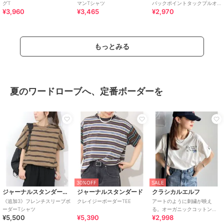
グT
マンTシャツ
バックポイントタックプルオ
¥3,960
¥3,465
¥2,970
ーバー
もっとみる
夏のワードローブへ、定番ボーダーを
30%OFF
SALE
ジャーナルスタンダード レリューム
ジャーナルスタンダード
クラシカルエルフ
《追加3》フレンチスリーブボ
クレイジーボーダーTEE
アートのように刺繍が映え
ーダーTシャツ
る。オーガニックコットン
¥5,500
¥5,390
¥2,998
100%らくがき風刺繍 無地＆ボ