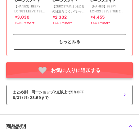
ジーンズメイト
ジーンズメイト
ジーンズメイト
【HANES】BEEFY
【ZEROSTAIN】汗染み
【HANES】BEEFY
LONGS LEEVE TEE
の目立ちにくいTシャ
LONGS LEEVE TEE 2枚
H5186 長袖 Tシャツ
ツ フェイクレイヤード
組 H5186-2
3,030
2,302
4,455
¥
¥
¥
ビッグシルエット キー
2点以上で5%OFF
2点以上で5%OFF
2点以上で5%OFF
ネック
もっとみる
SALE
SALE
まとめ割
まとめ割
お気に入りに追加する
SALE
¥500ｸｰﾎﾟﾝ
¥500ｸｰﾎﾟﾝ
まとめ割
ジーンズメイト
ジーンズメイト
ジーンズメイト
【Looney
【GREMLINS】 サガラ
ZEROSTAIN ゼロステイ
Tunes×MLB】オリジナ
刺繍 半袖Tシャツ
ン 撥水性 UVカット ス
まとめ割 同一ショップ2点以上で5%OFF
ルデザインTシャツ ドロ
ラブプリント バックプ
3,901
3,455
2,302
¥
¥
¥
8/31 (月) 23:59まで
ップショルダー ビッグ
リント Tシャツ
2点以上で5%OFF
2点以上で5%OFF
2点以上で5%OFF
シルエット
商品説明