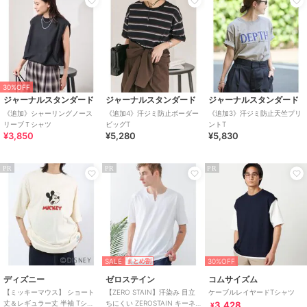
30%OFF
ジャーナルスタンダード
ジャーナルスタンダード
ジャーナルスタンダード
《追加》シャーリングノース
《追加4》汗ジミ防止ボーダー
《追加3》汗ジミ防止天竺プリ
リーブＴシャツ
ビッグT
ントT
¥3,850
¥5,280
¥5,830
PR
PR
PR
SALE
30%OFF
まとめ割
ディズニー
ゼロステイン
コムサイズム
【ミッキーマウス】 ショート
【ZERO STAIN】汗染み 目立
ケーブルレイヤードTシャツ
丈＆レギュラー丈 半袖 Tシャ
ちにくい ZEROSTAIN キーネ
3,428
¥