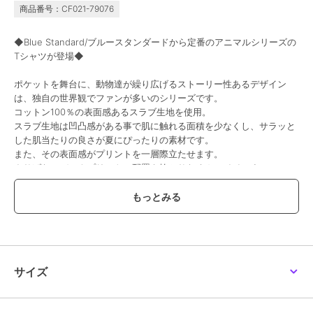
商品番号：CF021-79076
まとめ割
まとめ割
まとめ割
¥500ｸｰﾎﾟﾝ
¥500ｸｰﾎﾟﾝ
¥500ｸｰﾎﾟﾝ
ジーンズメイト
ジーンズメイト
ジーンズメイト
◆Blue Standard/ブルースタンダードから定番のアニマルシリーズの
HANES ヘインズビーフ
【HEAT BLOCKER】
【HEAT BLOCKER】
Tシャツが登場◆
ィー Tシャツ 2枚組
【まるで着る日傘！ 遮
【まるで着る日傘！ 遮
熱＆UVカット】コット
熱＆UVカット】コット
4,620
3,289
3,289
¥
¥
¥
ポケットを舞台に、動物達が繰り広げるストーリー性あるデザイン
ンライク 胸ポケットT
ンライク キーネックT
2点以上で5%OFF
2点以上で5%OFF
2点以上で5%OFF
は、独自の世界観でファンが多いのシリーズです。
コットン100％の表面感あるスラブ生地を使用。
スラブ生地は凹凸感がある事で肌に触れる面積を少なくし、サラッと
した肌当たりの良さが夏にぴったりの素材です。
また、その表面感がプリントを一層際立たせます。
さりげないバックプリントの配置も抜かりなくカワイイです。
ユニセックスでお勧めです。
SALE
まとめ割
SALE
SALE
¥500ｸｰﾎﾟﾝ
まとめ割
ジーンズメイト
ジーンズメイト
ジーンズメイト
【コーディネート】
【Hanes/ヘインズ】
【HANES】BEEFY
【SPONGEBOB/スポン
シンプルにすっきりと１枚で着ても◎
JAPAN FIT ジャパンフ
LONG SLEEVE ポケット
ジ・ボブ】 オリジナル
ィット 無地 2枚組み Vネ
付き POCKET TEE
デザイン 刺繍 Tシャツ
3,344
2,970
2,687
¥
¥
¥
すっきりコーデならスリムパンツ、スキニーパンツ、スラックスパン
ックTシャツ
H5196
ツを！
2点以上で5%OFF
2点以上で5%OFF
サイズ
ゆったりコーデならワイドパンツ、ワイドスラックス、ジョガーパン
ツ、カーゴパンツ、オーバーオール、チノパン、デニムがオススメで
す。