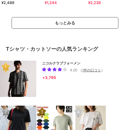
¥2,489
¥1,244
¥2,239
気になりにくい お袖レースフ
チスリーブTシャツ
水速乾／洗濯機OK》
レアTシャツ
もっとみる
Tシャツ・カットソーの人気ランキング
ニコルクラブフォーメン
4.00
（
1件の口コミ
）
3,795
￥