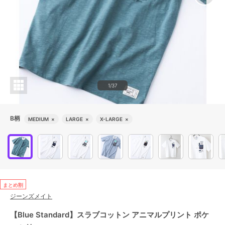
1/37
B柄
MEDIUM
×
LARGE
×
X-LARGE
×
まとめ割
ジーンズメイト
【Blue Standard】スラブコットン アニマルプリント ポケ