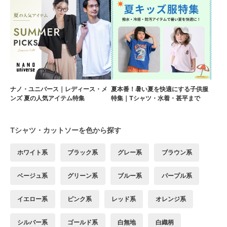
ナノ・ユニバース｜レディース・メ
夏本番！暑い夏を快適にする子供服
ンズ 夏の人気アイテム特集
特集｜Tシャツ・水着・甚平まで
Tシャツ・カットソーを色から探す
ホワイト系
ブラック系
グレー系
ブラウン系
ベージュ系
グリーン系
ブルー系
パープル系
イエロー系
ピンク系
レッド系
オレンジ系
シルバー系
ゴールド系
白無地
白織柄