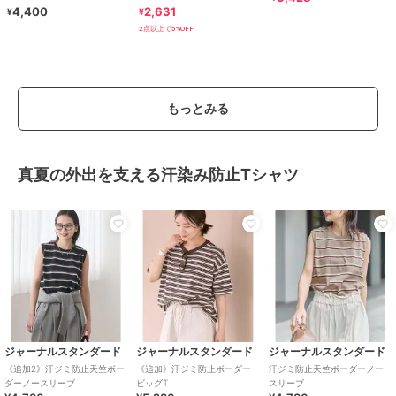
ツ レディース メンズ
ック Tシャツ
4,400
2,631
¥
¥
2点以上で5%OFF
もっとみる
真夏の外出を支える汗染み防止Tシャツ
ジャーナルスタンダード
ジャーナルスタンダード
ジャーナルスタンダード
《追加2》汗ジミ防止天竺ボー
《追加》汗ジミ防止ボーダー
汗ジミ防止天竺ボーダーノー
ダーノースリーブ
ビッグT
スリーブ