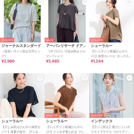
20%OFF
SALE
50%OFF
ジャーナルスタンダード
アーバンリサーチ ドアーズ
シューラルー
《追加》汗ジミ防止天竺ビッ
『UR TECH』汗染み防止ドル
【S-LL汗ジミ軽減ひんやり
グT
マンTシャツ
UV】体型カバーに タック入り
¥3,960
¥3,465
¥1,244
ドルマントップス
50%OFF
50%OFF
シューラルー
シューラルー
インデックス
【汗じみ防止ひんやり体型カ
【S-LL汗ジミ軽減ひんやり
【汗ジミ防止】透けにくいボ
バー】真夏の味方。 汗じみが
UV】インせず着られる フレン
ウタイブラウス《UVケア／吸