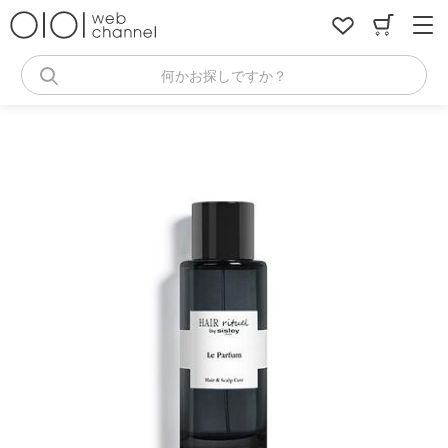
コ
ン
テ
ン
何かお探しですか？
ツ
へ
ス
キ
ッ
プ