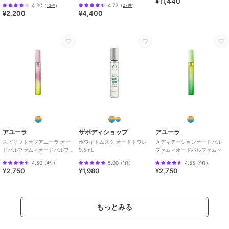
¥11,440
ローラーボール
4.30
4.77
（
13件
）
（
27件
）
¥2,200
¥4,400
アユーラ
ザボディショップ
アユーラ
スピリットオブアユーラ オー
ホワイトムスク オードトワレ
メディテーションオードパル
ドパルファム＜オードパルフ
9.5mL
ファム＜オードパルファム＞
ァム＞
4.50
5.00
4.55
（
4件
）
（
1件
）
（
9件
）
¥2,750
¥1,980
¥2,750
もっとみる