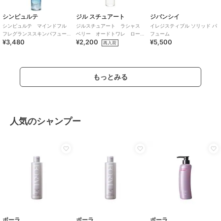
シンピュルテ
ジル スチュアート
ジバンシイ
シンピュルテ マインドフル
ジルスチュアート ラシャス
イレジスティブル ソリッド パ
フレグランススキンパフュー
ベリー オードトワレ ロー
フューム
¥3,480
¥2,200
¥5,500
ム パスート・オブ・ハピネ
ラーボール
再入荷
ス
もっとみる
人気のシャンプー
ポーラ
ポーラ
ポーラ