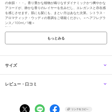
の余韻・・・。香り豊かな植物が織りなすダイナミックかつ爽やかな
アコードが、静かな香りのレイヤーを生みだし、エレガンスと存在感
を感じさせます。肌にも髪にも、まとい方はあなた次第。シトラス・
アロマティック・ウッディの香調をご堪能ください。＜ヘアフレグラ
ンス／100ml／1種＞
除外
この商品は、不良品のみ返品を承ります
ブランド
シスレー
ショップ
シスレー
／
阪急ビューティーオ
サイズ
ンライン
商品カテゴリ
すべての香水・フレグランス
／
香水・フレグランス
レビュー・口コミ
性別タイプ
レディース
すべての香水・フレグランス
／
香水・フレグランス
カラー
-
サイズ
-