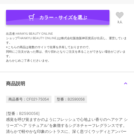
カラー・サイズを選ぶ
3人
出店者:HANKYU BEAUTY ONLINE
ショップ｢HANKYU BEAUTY ONLINE｣は株式会社阪急阪神百貨店が出店し、運営していま
す。
※こちらの商品は複数のサイトで在庫を共有しておりますので、
同時にご注文があった際は、売り切れとなりご注文を承ることができない場合がございま
す。
あらかじめご了承くださいませ。
商品説明
商品番号：CF021-75054
型番：B2590056
[型番：B2590056]
感覚を呼び覚ますかのようにフレッシュで心地よい香りのヘアケア シ
リーズ“ヘア リチュアル”を象徴するシグネチャーフレグランスです。
清らかで軽やかな印象のシトラスに、深く息づくウッディとアンバー