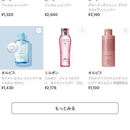
フォルム シャンプー
フォルム シャンプー
グローイングショット グラマ
ラスケア シャンプー
¥1,320
¥2,640
¥3,190
オルビス
ミルボン
オルビス
モイスト セラム シャンプー ボ
ミルボン ジェミールフラ
スカルプ リファイニング シャ
トル入り 420ｍＬ
ン ダイヤシャンプー 200ｍ
ンプー ボトル入り 医薬部外品
¥1,430
¥2,178
¥1,100
ｌ
もっとみる