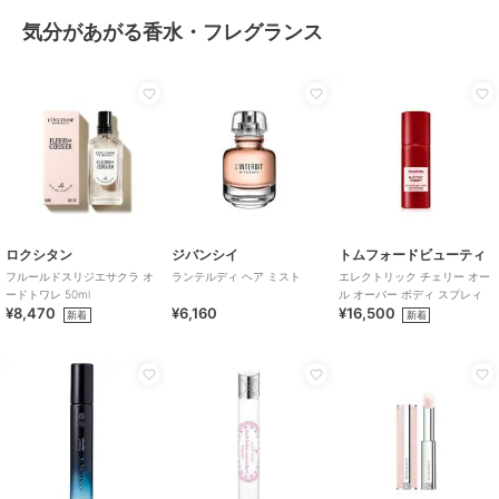
気分があがる香水・フレグランス
ロクシタン
ジバンシイ
トムフォードビューティ
フルールドスリジエサクラ オ
ランテルディ ヘア ミスト
エレクトリック チェリー オー
ードトワレ 50ml
ル オーバー ボディ スプレィ
¥8,470
¥6,160
¥16,500
新着
新着