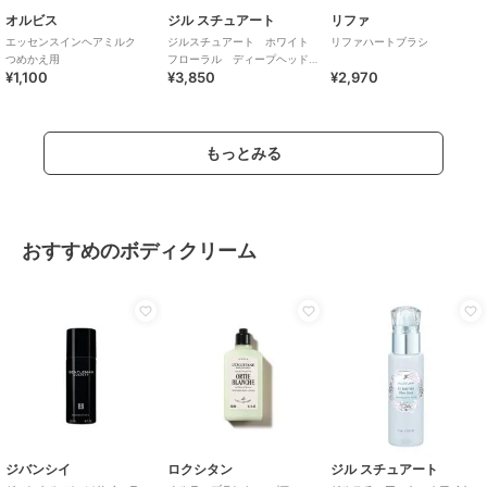
オルビス
ジル スチュアート
リファ
エッセンスインヘアミルク
ジルスチュアート ホワイト
リファハートブラシ
つめかえ用
フローラル ディープヘッド
¥1,100
¥3,850
¥2,970
クレンズ
もっとみる
おすすめのボディクリーム
ジバンシイ
ロクシタン
ジル スチュアート