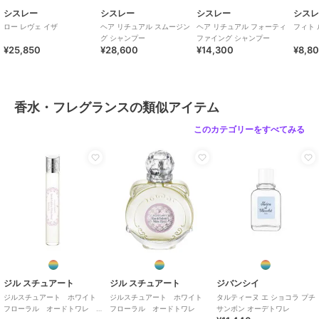
シスレー
シスレー
シスレー
シス
ロー レヴェ イザ
ヘア リチュアル スムージン
ヘア リチュアル フォーティ
フィト 
グ シャンプー
ファイング シャンプー
¥25,850
¥28,600
¥14,300
¥8,8
香水・フレグランスの類似アイテム
このカテゴリーをすべてみる
ジル スチュアート
ジル スチュアート
ジバンシイ
ジルスチュアート ホワイト
ジルスチュアート ホワイト
タルティーヌ エ ショコラ プチ
フローラル オードトワレ
フローラル オードトワレ
サンボン オーデトワレ