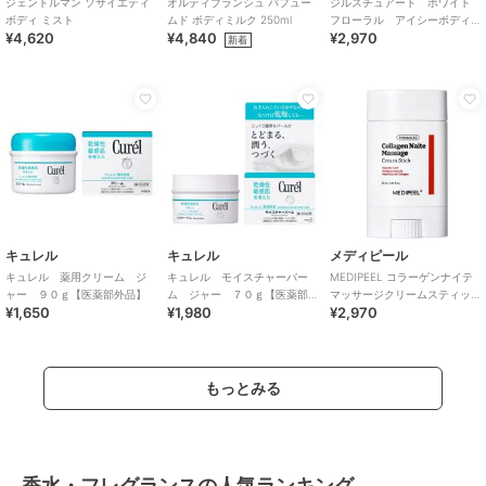
ジェントルマン ソサイエティ
オルティブランシュ パフュー
ジルスチュアート ホワイト
ボディ ミスト
ムド ボディミルク 250ml
フローラル アイシーボディ
¥4,620
¥4,840
¥2,970
ミスト＜限定＞
新着
キュレル
キュレル
メディピール
キュレル 薬用クリーム ジ
キュレル モイスチャーバー
MEDIPEEL コラーゲンナイテ
ャー ９０ｇ【医薬部外品】
ム ジャー ７０ｇ【医薬部
マッサージクリームスティッ
¥1,650
¥1,980
¥2,970
外品】
ク(韓国コスメ)
もっとみる
香水・フレグランスの人気ランキング