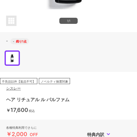
1/1
-
-
残り1点
不良品以外【返品不可】
ノベルティ抽選対象
シスレー
ヘア リチュアル ル パルファム
17,600
￥
税込
各種特典利用でさらに
￥2,000
OFF
特典内訳