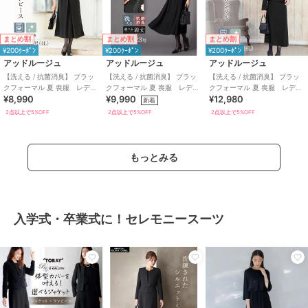
まとめ割
まとめ割
まとめ割
¥200ｸｰﾎﾟﾝ
¥200ｸｰﾎﾟﾝ
¥200ｸｰﾎﾟﾝ
アッドルージュ
アッドルージュ
アッドルージュ
【洗える / 抗菌消臭】 ブラッ
【洗える / 抗菌消臭】 ブラッ
【洗える / 抗菌消臭】 ブラッ
クフォーマル 夏 喪服 レディ
クフォーマル 夏 喪服 レディ
クフォーマル 夏 喪服 レディ
¥8,990
¥9,990
¥12,980
ース 着丈が選べる 5号～23
ース 着丈が選べる 5号～23
ース 着丈が選べる 5号～23
新着
号
号
号
2点以上で5%OFF
2点以上で5%OFF
2点以上で5%OFF
もっとみる
入学式・卒業式に！セレモニースーツ