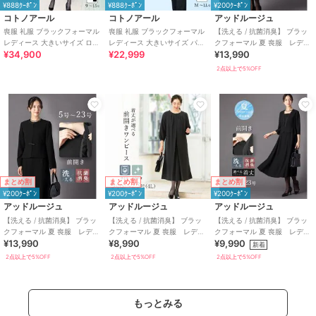
¥888ｸｰﾎﾟﾝ
¥888ｸｰﾎﾟﾝ
¥200ｸｰﾎﾟﾝ
コトノアール
コトノアール
アッドルージュ
喪服 礼服 ブラックフォーマル
喪服 礼服 ブラックフォーマル
【洗える / 抗菌消臭】 ブラッ
レディース 大きいサイズ ロン
レディース 大きいサイズ パン
クフォーマル 夏 喪服 レディ
¥34,900
¥22,999
¥13,990
グ丈 夏 夏用 日本製
ツ 夏 夏物 夏用 洗える 日本製
ース 着丈が選べる 5号～23
号
2点以上で5%OFF
まとめ割
まとめ割
まとめ割
¥200ｸｰﾎﾟﾝ
¥200ｸｰﾎﾟﾝ
¥200ｸｰﾎﾟﾝ
アッドルージュ
アッドルージュ
アッドルージュ
【洗える / 抗菌消臭】 ブラッ
【洗える / 抗菌消臭】 ブラッ
【洗える / 抗菌消臭】 ブラッ
クフォーマル 夏 喪服 レディ
クフォーマル 夏 喪服 レディ
クフォーマル 夏 喪服 レディ
¥13,990
¥8,990
¥9,990
ース 着丈が選べる 5号～23
ース 着丈が選べる 5号～23
ース 着丈が選べる 5号～23
新着
号
号
号
2点以上で5%OFF
2点以上で5%OFF
2点以上で5%OFF
もっとみる