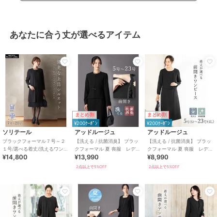
あなたに合う丈が選べるアイテム
まとめ割
まとめ割
¥200ｸｰﾎﾟﾝ
¥200ｸｰﾎﾟﾝ
ソリテール
アッドルージュ
アッドルージュ
ブラックフォーマル７号～２
【洗える / 抗菌消臭】 ブラッ
【洗える / 抗菌消臭】 ブラッ
１号/選べる着丈/洗えるワンピ
クフォーマル 夏 喪服 レディ
クフォーマル 夏 喪服 レディ
¥14,800
¥13,990
¥8,990
ース/喪服/礼服/卒業式/卒園式
ース 着丈が選べる 5号～23
ース 着丈が選べる 5号～23
号
号
2点以上で5%OFF
2点以上で5%OFF