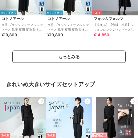
¥888ｸｰﾎﾟﾝ
¥888ｸｰﾎﾟﾝ
SALE
コトノアール
コトノアール
フォルムフォルマ
喪服 ブラックフォーマル レデ
喪服 ブラックフォーマル レデ
【洗える】【喪服・礼服】シ
ィース 礼服 夏用 夏物 洗える
ィース 礼服 夏用 夏物 洗える
フォンロング丈ワンピース/ブ
¥19,800
¥19,800
¥14,850
ワンピース（63003）
ワンピース （63004）
ラックフォーマル/七五三/お宮
参り/夏
もっとみる
きれいめ大きいサイズセットアップ
まとめ割
SALE
SALE