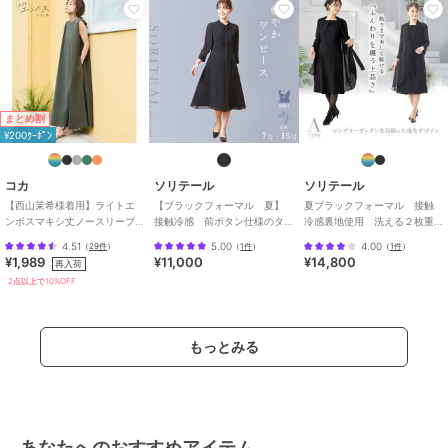
まとめ割
¥200ｸｰﾎﾟﾝ
コカ
ソリテール
ソリテール
【西山茉希様着用】ライトエ
【ブラックフォーマル 夏】
夏ブラックフォーマル 接触
ンボスマキシ丈ノースリーブ
接触冷感 前ボタン仕様のタ
冷感裏地使用 洗える２枚重
ワンピース 全4色 / シワになり
ックプリーツワンピ/喪服/レデ
ねシフォンワンピース/喪服/礼
4.51
5.00
4.00
（
29件
）
（
1件
）
（
1件
）
にくい・速乾
ィース/礼服
服/法事
¥1,989
¥11,000
¥14,800
再入荷
2点以上で10%OFF
もっとみる
あなたへのおすすめアイテム