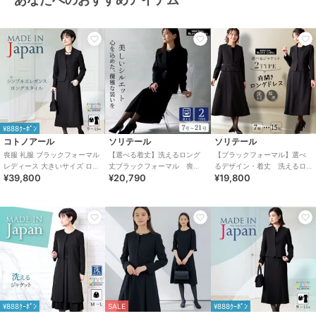
¥888ｸｰﾎﾟﾝ
コトノアール
ソリテール
ソリテール
喪服 礼服 ブラックフォーマル
【選べる着丈】洗えるロング
【ブラックフォーマル】選べ
レディース 大きいサイズ ロン
丈ブラックフォーマル 喪
るデザイン・着丈 洗えるロ
¥39,800
¥20,790
¥19,800
グ丈 丈長 夏物 夏用 洗える 日
服 礼服 卒業式 卒園式
ング丈ワンピースのアンサン
本製
ブル/卒業式/喪服
¥888ｸｰﾎﾟﾝ
SALE
¥888ｸｰﾎﾟﾝ