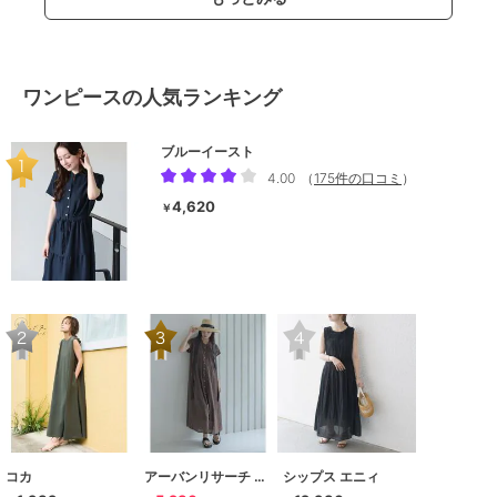
ワンピースの人気ランキング
ブルーイースト
4.00
（
175件の口コミ
）
4,620
￥
コカ
アーバンリサーチ サニーレーベル
シップス エニィ