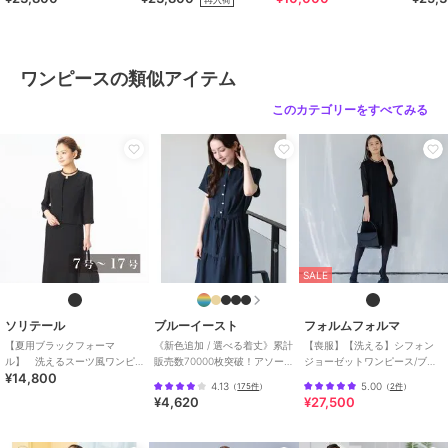
62011
（63001）
本製
ワンピースの類似アイテム
このカテゴリーをすべてみる
SALE
ソリテール
ブルーイースト
フォルムフォルマ
【夏用ブラックフォーマ
《新色追加 / 選べる着丈》累計
【喪服】【洗える】シフォン
ル】 洗えるスーツ風ワンピ
販売数70000枚突破！アソー
ジョーゼットワンピース/ブラ
¥14,800
ース/レディース/喪服/礼服/法
ト柄ワンピース
ックフォーマル/七五三/夏
4.13
5.00
（
175件
）
（
2件
）
事/冠婚葬祭
¥4,620
¥27,500