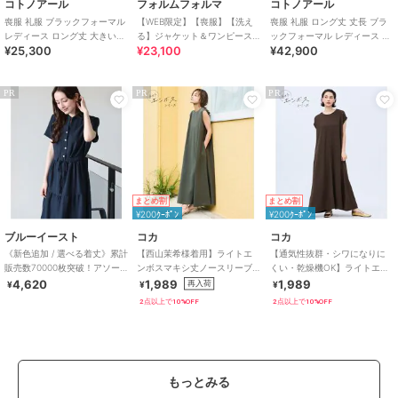
コトノアール
フォルムフォルマ
コトノアール
喪服 礼服 ブラックフォーマル
【WEB限定】【喪服】【洗え
喪服 礼服 ロング丈 丈長 ブラ
レディース ロング丈 大きいサ
る】ジャケット＆ワンピース/
ックフォーマル レディース 大
¥25,300
¥23,100
¥42,900
イズ 夏物 夏用 洗える 日本製
ブラックフォーマル/七五三/オ
きいサイズ 夏物 夏用 日本製
ールシーズン
PR
PR
PR
まとめ割
まとめ割
¥200ｸｰﾎﾟﾝ
¥200ｸｰﾎﾟﾝ
ブルーイースト
コカ
コカ
《新色追加 / 選べる着丈》累計
【西山茉希様着用】ライトエ
【通気性抜群・シワになりに
販売数70000枚突破！アソー
ンボスマキシ丈ノースリーブ
くい・乾燥機OK】ライトエン
ト柄ワンピース
ワンピース 全4色 / シワになり
ボスマキシロールアップワン
4,620
1,989
1,989
再入荷
¥
¥
¥
にくい・速乾
ピース 全3色
2点以上で10%OFF
2点以上で10%OFF
もっとみる