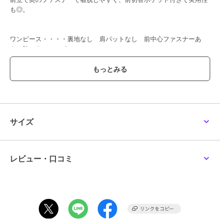
も◎。
ワンピース・・・・裏地なし 肩パットなし 前中心ファスナーあ
き 脇スラッシュポケット
ブランド
コトノアール
ショップ
コトノアール
商品カテゴリ
ワンピースドレス
／
ワンピース
サイズ
性別タイプ
レディース
ワンピースドレス
／
ワンピース
カラー
ブラック
レビュー・口コミ
サイズ
M,L,LL
素材
表地：ポリエステル
裏地なし
商品のお取り扱い方法
お手入れ
手洗い可能 単独で洗ってくださ