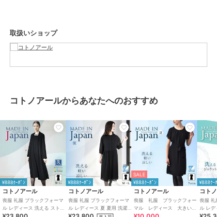
い
特徴
ワンピースドレス
取扱いショップ
ポリエステル素材
/
無地
/
ロン
グ・マキシ丈
/
長袖
/
LL･13号以
上あり
/
洗える
/
ストレッチ
/
ロング・マキシ丈
/
セレモニー・
入学式・卒業式
/
ブラックフォー
マル（礼装・喪服）
コトノアールからあなたへのおすすめ
ワンピース
ポリエステル素材
/
無地
/
ロン
グ・マキシ丈
/
長袖
/
LL･13号以
上あり
/
洗える
/
ストレッチ
/
ロング・マキシ丈
/
セレモニー・
入学式・卒業式
/
ブラックフォー
マル（礼装・喪服）
SALE
原産国
日本製
¥888ｸｰﾎﾟﾝ
¥888ｸｰﾎﾟﾝ
¥888ｸｰﾎﾟﾝ
¥888ｸｰ
コトノアール
コトノアール
コトノアール
コト
喪服 礼服 ブラックフォーマ
喪服 礼服 ブラックフォーマ
喪服 礼服 ブラックフォー
喪服 
ル レディース 洗える ストレ
ル レディース 夏 夏用 洗濯機
マル レディース 大きいサ
ル レデ
¥23,800
¥23,800
¥10,000
¥25,
ッチ ロング ゆったり 日本製
洗い ゆったり 日本製
イズ 夏 夏用 日本製
いサイズ
再入荷