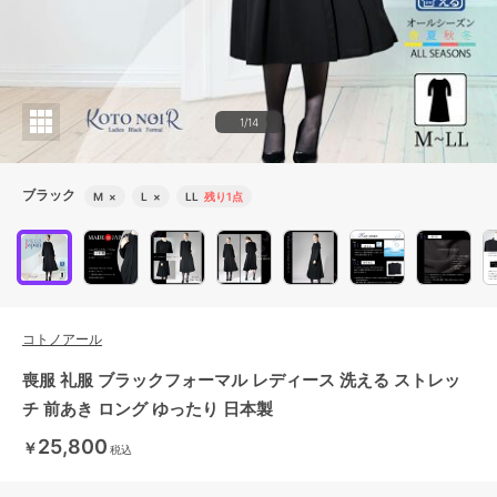
1/14
ブラック
M
×
L
×
LL
残り1点
コトノアール
喪服 礼服 ブラックフォーマル レディース 洗える ストレッ
チ 前あき ロング ゆったり 日本製
25,800
￥
税込