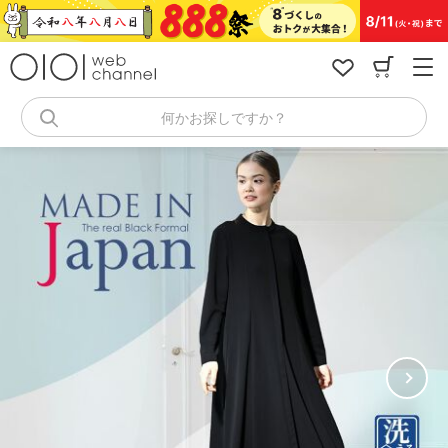
コ
ン
テ
ン
ツ
へ
何かお探しですか？
ス
キ
ッ
プ