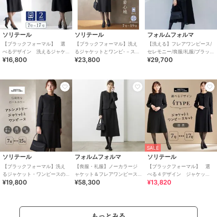
ソリテール
ソリテール
フォルムフォルマ
【ブラックフォーマル】 選
【ブラックフォーマル】洗え
【洗える】フレアワンピース/
べるデザイン 洗えるジャケ
るジャケットとワンピ-－スの
セレモニー/喪服/礼服/ブラック
¥16,800
¥23,800
¥29,700
ット・ワンピースアンサンブ
アンサンブル/喪服/礼服/卒業
フォーマル
ル 喪服 卒業式 礼服
式/卒園式
SALE
ソリテール
フォルムフォルマ
ソリテール
【ブラックフォーマル】洗え
【喪服・礼服】ノーカラージ
【ブラックフォーマル】 選
るジャケット・ワンピースの
ャケット＆フレアワンピース/
べる４デザイン ジャケッ
¥19,800
¥58,300
¥13,820
アンサンブル/喪服/礼服/卒業
卒業式/入学式/ブラックフォー
ト・ワンピースの2点セット
式/卒園式
マル
卒業式 卒園式
もっとみる