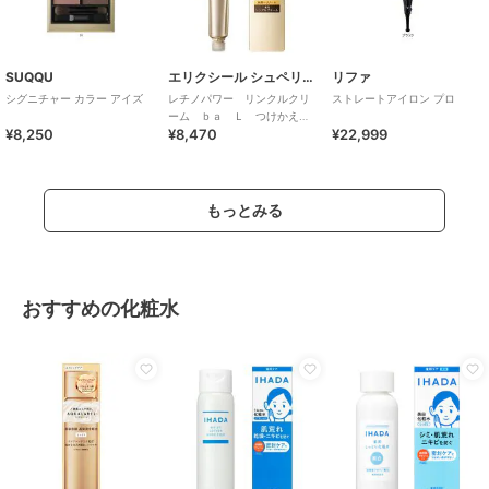
SUQQU
エリクシール シュペリエル
リファ
シグニチャー カラー アイズ
レチノパワー リンクルクリ
ストレートアイロン プロ
ーム ｂａ Ｌ つけかえ
¥8,250
¥8,470
¥22,999
用 （レフィル）医薬部外品
もっとみる
おすすめの化粧水