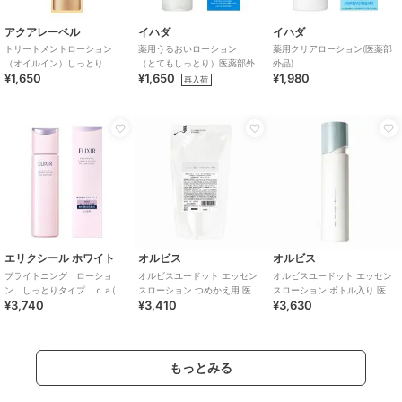
アクアレーベル
イハダ
イハダ
トリートメントローション
薬用うるおいローション
薬用クリアローション(医薬部
（オイルイン）しっとり
（とてもしっとり）医薬部外
外品)
¥1,650
¥1,650
¥1,980
品
再入荷
エリクシール ホワイト
オルビス
オルビス
ブライトニング ローショ
オルビスユードット エッセン
オルビスユードット エッセン
ン しっとりタイプ ｃａ(医
スローション つめかえ用 医薬
スローション ボトル入り 医薬
¥3,740
¥3,410
¥3,630
薬部外品)
部外品
部外品
もっとみる