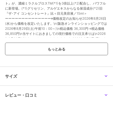
ト』が、濃縮ミラクルブロスTM(*1)を3倍以上(*2)配合し、パワフル
に新登場。(*1)グリセリン、アルゲエキスからなる保湿成分(*2)旧
『ザ･アイ コンセントレート』比＜目元美容液／15ml＞
ーーーーーーーーーーーーーー※価格改定のお知らせ2026年8月26日
(水)から価格を改定いたします。\n(阪急オンラインショッピングでは
2026年8月29日(土)午前10：00～)\n税込価格 36,300円→税込価格
36,850円\n当サイトにおきましての現行価格での注文承りは\n2026
年8月20日(木)までとさせていただきます。\n2026年8月9日(日)から
2026年8月20日(木)は、こちらで掲載の商品につきまして\nお届け日
のご指定をお伺いする事ができません。\nまた、お支払方法につきま
しては、\nクレジットカード・Amazon Payのみとなります。\n店頭
受取りサービス、コンビ二・郵便局での受取サービスはご利用いただ
けません。\nあしからず、ご了承くださいませ。
除外
サイズ
この商品は、不良品のみ返品を承ります
ブランド
ラ･メール
レビュー・口コミ
ショップ
ラ･メール
商品カテゴリ
スキンケア
／
美容液・オイル