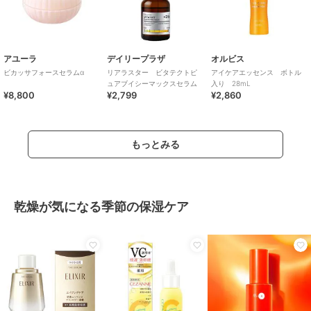
アユーラ
デイリープラザ
オルビス
ビカッサフォースセラムα
リアラスター ビタテクトピ
アイケアエッセンス ボトル
ュアブイシーマックスセラム
入り 28mL
¥8,800
¥2,799
¥2,860
もっとみる
乾燥が気になる季節の保湿ケア