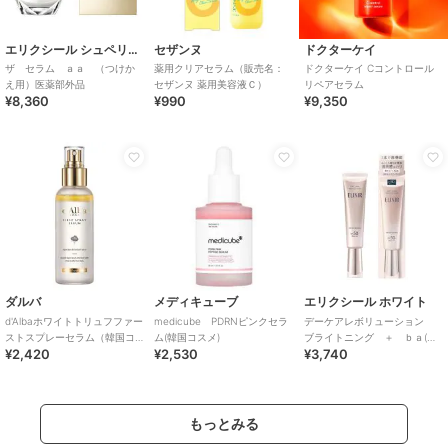
エリクシール シュペリエル
セザンヌ
ドクターケイ
ザ セラム ａａ （つけか
薬用クリアセラム（販売名：
ドクターケイ Cコントロール
え用）医薬部外品
セザンヌ 薬用美容液Ｃ）
リペアセラム
¥8,360
¥990
¥9,350
ダルバ
メディキューブ
エリクシール ホワイト
d'Albaホワイトトリュフファー
medicube PDRNピンクセラ
デーケアレボリューション
ストスプレーセラム（韓国コ
ム(韓国コスメ)
ブライトニング ＋ ｂａ(医
¥2,420
¥2,530
¥3,740
スメ）
薬部外品)
もっとみる