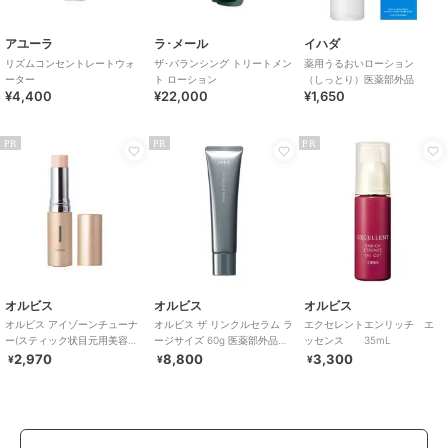
アユーラ
ラ･メール
イハダ
リズムコンセントレートウォ
ザ･バランシング トリートメン
薬用うるおいローション
ーター
ト ローション
（しっとり）医薬部外品
¥4,400
¥22,000
¥1,650
PR
PR
PR
オルビス
オルビス
オルビス
オルビス アイゾーンチューナ
オルビス ザ リンクルセラム ラ
エクセレントエンリッチ エ
ー(スティック状目元用美容
ージサイズ 60g 医薬部外品
ッセンス 35mL
液）
（シワ改善美容液）
2,970
8,800
3,300
¥
¥
¥