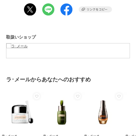
性別タイプ
レディース
スキンケア
／
美容液・オイル
カラー
-
サイズ
-
取扱いショップ
素材
-
商品のお取り扱い方法
原産国
-
ラ･メールからあなたへのおすすめ