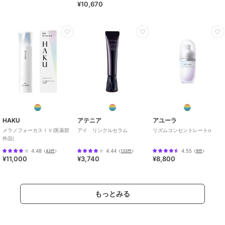
¥10,670
HAKU
アテニア
アユーラ
メラノフォーカスＩＶ(医薬部
アイ リンクルセラム
リズムコンセントレートα
外品)
4.48
4.44
4.55
（
43件
）
（
133件
）
（
9件
）
¥11,000
¥3,740
¥8,800
もっとみる