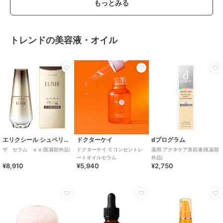
もっとみる
トレンドの美容液・オイル
エリクシール シュペリエル
ドクターケイ
dプログラム
ザ セラム ａａ(医薬部外品)
ドクターケイ Ｃコンセントレ
薬用 アクネケア美容液(医薬部
ートオイルセラム
外品)
¥8,910
¥5,940
¥2,750