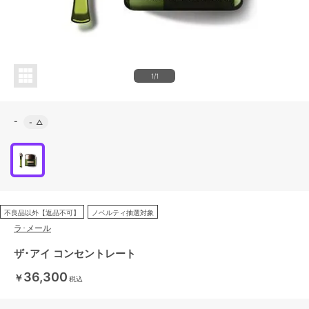
1/1
-
-
△
不良品以外【返品不可】
ノベルティ抽選対象
ラ･メール
ザ･アイ コンセントレート
36,300
￥
税込