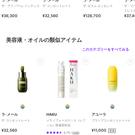
ラ･メール
ラ･メール
ラ･メール
ラ･メ
ザ・アイ バーム インテンス
ザ･コンセントレート
ザ･セラム エッセンス
ザ・リ
ドレイ
¥36,300
¥32,560
¥128,700
¥37,
美容液・オイルの類似アイテム
このカテゴリーをすべてみる
ラ･メール
HAKU
アユーラ
ザ･コンセントレート
メラノフォーカスＩＶ（レフ
プランプコンセントレートα
ィル）医薬部外品
¥32,560
¥11,000
新着
4.75
（
153件
）