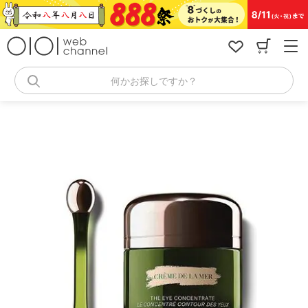
コ
ン
テ
ン
ツ
へ
何かお探しですか？
ス
キ
ッ
プ