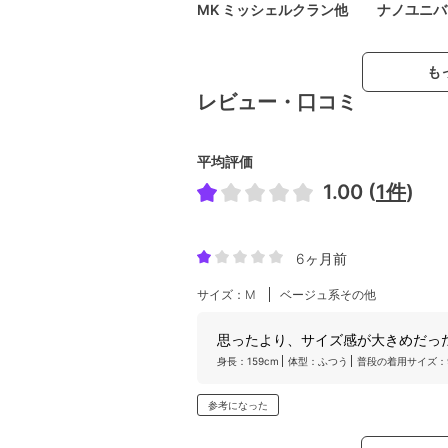
MK ミッシェルクラン他
ナノユニバ
も
レビュー・口コミ
平均評価
1.00 (
1件
)
6ヶ月前
サイズ：M
ベージュ系その他
思ったより、サイズ感が大きめだっ
身長：159cm
体型：ふつう
普段の着用サイズ：
参考になった