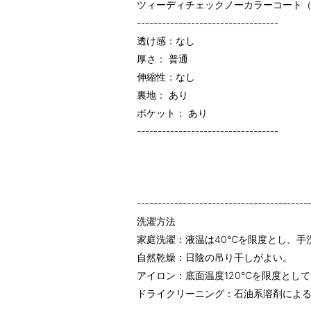
ツィーディチェックノーカラーコート（22
----------------------------------
透け感：なし
厚さ： 普通
伸縮性：なし
裏地： あり
ポケット： あり
----------------------------------
-----------------------------------------
洗濯方法
家庭洗濯：液温は40℃を限度とし、手
自然乾燥：日陰の吊り干しがよい。
アイロン：底面温度120℃を限度とし
ドライクリーニング：石油系溶剤によ