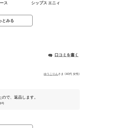
ース
シップス エニィ
っとみる
口コミを書く
ゆうこりん
さま (40代 女性)
たので、返品します。
9号