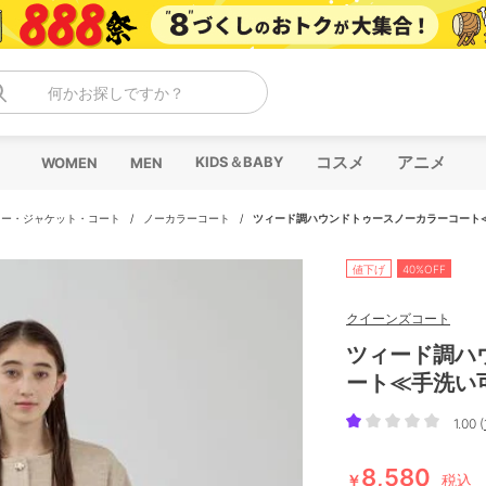
何かお探しですか？
コスメ
アニメ
KIDS＆BABY
WOMEN
MEN
ター・ジャケット・コート
/
ノーカラーコート
/
ツィード調ハウンドトゥースノーカラーコート
値下げ
40%OFF
クイーンズコート
ツィード調ハ
ート≪手洗い
1.00 (
8,580
￥
税込