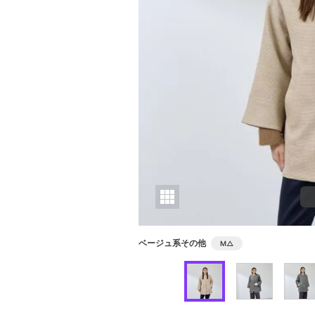
ベージュ系その他
M
△