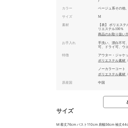
)
カラー
ベージュ系その他
サイズ
M
素材
【表】 ポリエステル
リエステル100％
商品のお取り扱い
お手入れ
手洗い、漂白不可
可、ドライ可、ウ
特徴
アウター・ジャケ
ポリエステル素材
ノーカラーコート
ポリエステル素材
原産国
中国
サイズ
M:着丈76cm バスト110cm 肩幅56cm 袖丈44