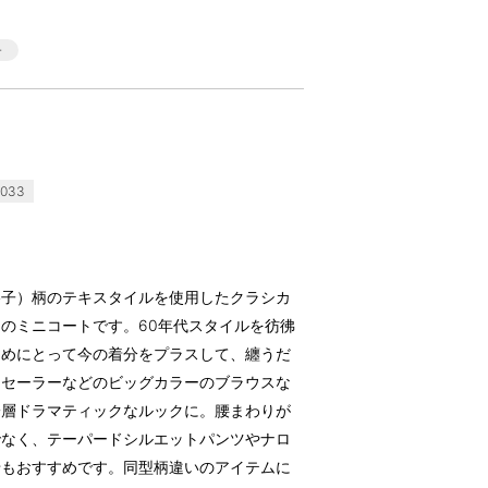
033
格子）柄のテキスタイルを使用したクラシカ
のミニコートです。60年代スタイルを彷彿
ドめにとって今の着分をプラスして、纏うだ
ンセーラーなどのビッグカラーのブラウスな
一層ドラマティックなルックに。腰まわりが
でなく、テーパードシルエットパンツやナロ
せもおすすめです。同型柄違いのアイテムに