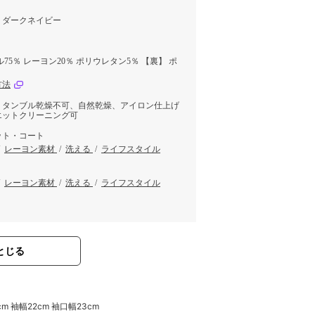
、ダークネイビー
75％ レーヨン20％ ポリウレタン5％ 【裏】 ポ
方法
、タンブル乾燥不可、自然乾燥、アイロン仕上げ
エットクリーニング可
ット・コート
/
レーヨン素材
/
洗える
/
ライフスタイル
/
レーヨン素材
/
洗える
/
ライフスタイル
とじる
cm 袖幅22cm 袖口幅23cm