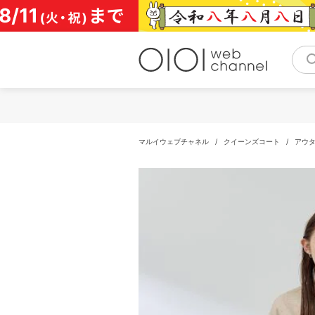
コ
ン
テ
ン
ツ
へ
ス
キ
ッ
プ
マルイウェブチャネル
/
クイーンズコート
/
アウ