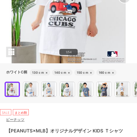
1/54
ホワイトC柄
130ｃｍ
×
140ｃｍ
×
150ｃｍ
×
160ｃｍ
×
SALE
まとめ割
ピーナッツ
【PEANUTS×MLB】オリジナルデザイン KIDS Ｔシャツ