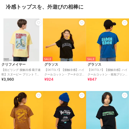
冷感トップスを、外遊びの相棒に
SALE
SALE
クリフメイヤー
グラソス
グラソス
【抗ピリング 接触冷感 吸汗速
【SKIT0LY】【接触冷感】ハイ
【SKIT0LY】【接触冷感】ハイ
乾】スヌーピー プリント Tシ
クールコットン・アーチロゴ
クールコットン・発泡プリン
¥3,960
¥924
¥847
ャツ サーフ 120cm～170cm
アップリケ刺しゅう半袖Tシャ
ト半袖Tシャツ
ツ