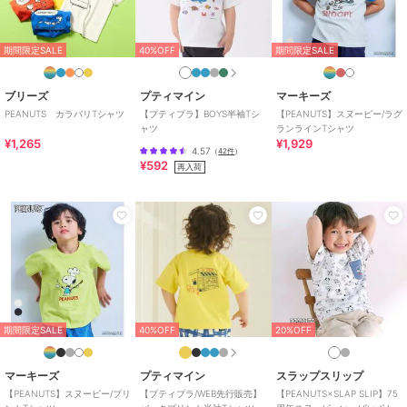
期間限定SALE
40%OFF
期間限定SALE
ブリーズ
プティマイン
マーキーズ
PEANUTS カラバリTシャツ
【プティプラ】BOYS半袖Tシ
【PEANUTS】スヌーピー/ラグ
ャツ
ランラインTシャツ
¥1,265
¥1,929
4.57
（
42件
）
¥592
再入荷
期間限定SALE
40%OFF
20%OFF
マーキーズ
プティマイン
スラップスリップ
【PEANUTS】スヌーピー/プリ
【プティプラ/WEB先行販売】
【PEANUTS×SLAP SLIP】75