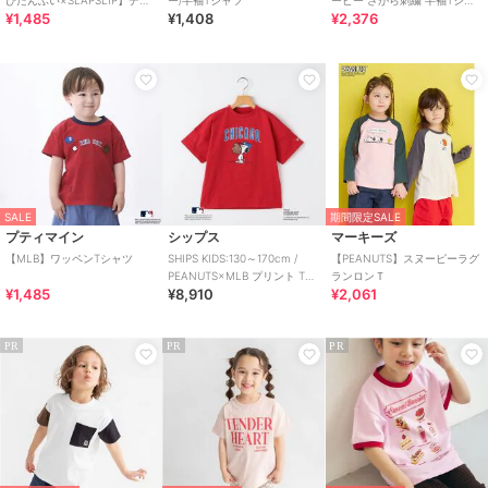
ぴだんぶい×SLAPSLIP】デニ
ー/半袖Tシャツ
ーピー さがら刺繍 半袖Tシャ
¥1,485
¥1,408
¥2,376
ムポケット付きバックプリン
ツ
トTシャツ(
SALE
期間限定SALE
プティマイン
シップス
マーキーズ
【MLB】ワッペンTシャツ
SHIPS KIDS:130～170cm /
【PEANUTS】スヌーピーラグ
PEANUTS×MLB プリント Tシ
ランロンＴ
¥1,485
¥8,910
¥2,061
ャツ
PR
PR
PR