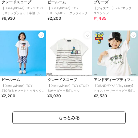
クレードスコープ
ビールーム
ブリーズ
【Disney&Pixar】TOY STORY
【Disney&Pixar】TOY
【ディズニー】 ベイマック
5/スナップショット半袖Tシャ
STORY/MOVIE グラフィックT
ス/Tシャツ
¥6,930
¥2,200
¥1,485
ツ
シャツ
ビールーム
クレードスコープ
アンドディープティマイン
【Disney&Pixar】TOY
【Disney&Pixar】TOY STORY
【DISNEY/PIXAR/Toy Story】
STORY5/アソートキャラクタ
5/ボーダー半袖Tシャツ
トイストーリービッグ半袖Tシ
¥2,200
¥6,930
¥2,530
ーTシャツ
ャツ
もっとみる