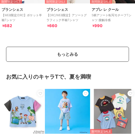
期間限定SALE
期間限定SALE
期間限定SALE
ブランシェス
ブランシェス
アプレ レ クール
【WEB限定/DRC】ポケット半
【DRC/WEB限定】アソートグ
5柄アソート転写モチーフTシ
袖Tシャツ
ラフィック半袖Tシャツ
ャツ 接触冷感
682
660
990
¥
¥
¥
もっとみる
お気に入りのキャラTで、夏を満喫
期間限定SALE