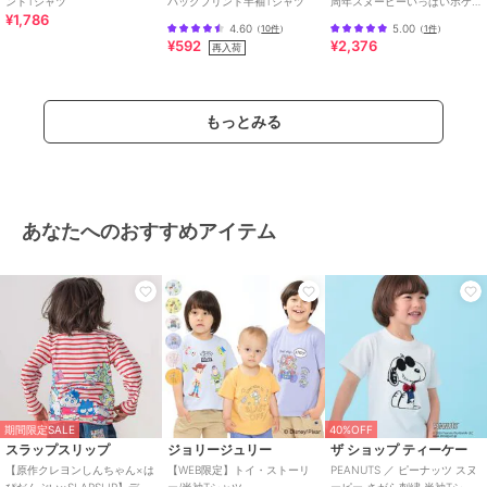
ントTシャツ
バックプリント半袖Tシャツ
周年スヌーピーいっぱいポケ
¥1,786
ット付き総柄Tシャツ(80~13
4.60
5.00
（
10件
）
（
1件
）
¥592
¥2,376
再入荷
もっとみる
あなたへのおすすめアイテム
期間限定SALE
40%OFF
スラップスリップ
ジョリージュリー
ザ ショップ ティーケー
【原作クレヨンしんちゃん×は
【WEB限定】トイ・ストーリ
PEANUTS ／ ピーナッツ スヌ