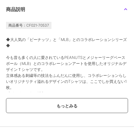
商品説明
商品番号：CF021-70537
◆大人気の「ピーナッツ」と「MLB」とのコラボレーションシリーズ
◆
今も昔も多くの人に愛されているPEANUTSとメジャーリーグベース
ボール（MLB）とのコラボレーションアートを使用したオリジナルデ
ザインＴシャツです。
立体感ある刺繍等の技法をふんだんに使用し、コラボレーションらし
いオリジナリティ溢れるデザインのTシャツは、ここでしか買えない1
枚。
ボディはコットン100％。
16番手の太番手糸を使用した、しっかりした生地を使用しています。
大人サイズもご用意しているので、親子でのお揃いコーディネートを
お楽しみいただけます。
A柄：ロサンゼルス・ドジャース
B柄：ニューヨーク・ヤンキース
C柄：シカゴ・カブスKids Model : H 112 着用サイズ/130