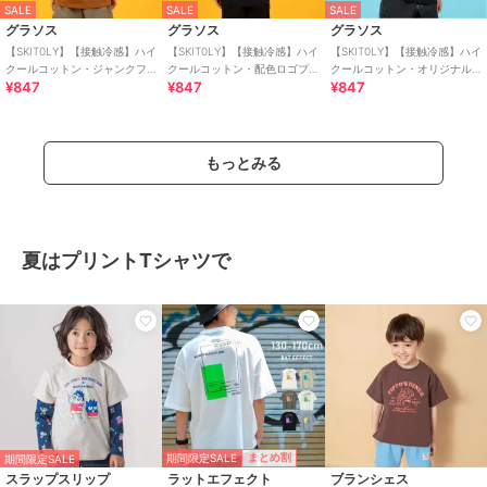
SALE
SALE
SALE
グラソス
グラソス
グラソス
【SKIT0LY】【接触冷感】ハイ
【SKIT0LY】【接触冷感】ハイ
【SKIT0LY】【接触冷感】ハイ
クールコットン・ジャンクフ
クールコットン・配色ロゴプ
クールコットン・オリジナル
¥847
¥847
¥847
ードプリント半袖Tシャツ
リント半袖Tシャツ
フロントプリント半袖Tシャツ
もっとみる
夏はプリントTシャツで
期間限定SALE
まとめ割
期間限定SALE
スラップスリップ
ラットエフェクト
ブランシェス