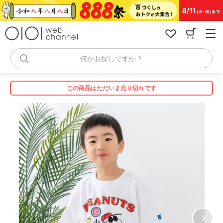
コ
ン
テ
ン
ツ
へ
何かお探しですか？
ス
キ
ッ
この商品はただいま売り切れです
プ