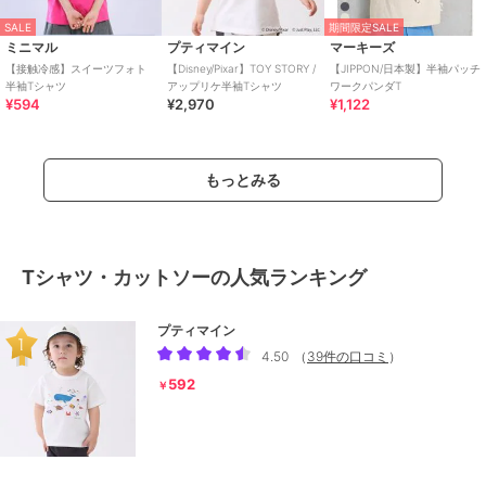
SALE
期間限定SALE
ミニマル
プティマイン
マーキーズ
【接触冷感】スイーツフォト
【Disney/Pixar】TOY STORY /
【JIPPON/日本製】半袖パッチ
半袖Tシャツ
アップリケ半袖Tシャツ
ワークパンダT
¥594
¥2,970
¥1,122
もっとみる
Tシャツ・カットソーの人気ランキング
プティマイン
4.50
（
39件の口コミ
）
592
￥