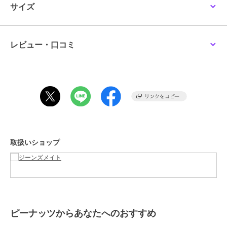
サイズ
ブランド
ピーナッツ
ショップ
ジーンズメイト
レビュー・口コミ
商品カテゴリ
トップス
／
Tシャツ・カットソ
ー
性別タイプ
ボーイズ
トップス
／
Tシャツ・カットソ
ー
ガールズ
トップス
／
Tシャツ・カットソ
ー
取扱いショップ
カラー
ホワイトC柄、ホワイトA柄、ベ
ージュA柄、ホワイトB柄、ブル
ーB柄、ブラックC柄
サイズ
130ｃｍ,140ｃｍ,150ｃｍ,160ｃｍ
素材
綿100％
ピーナッツからあなたへのおすすめ
商品のお取り扱い方法