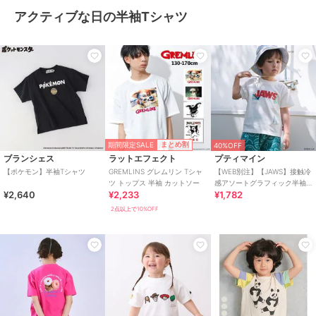
アクティブな日の半袖Tシャツ
期間限定SALE
まとめ割
40%OFF
ブランシェス
ラットエフェクト
プティマイン
【ポケモン】半袖Tシャツ
GREMLINS グレムリン Tシャ
【WEB別注】【JAWS】接触冷
ツ トップス 半袖 カットソー
感アソートグラフィック半袖T
¥2,640
¥2,233
¥1,782
シャツ
2点以上で10%OFF