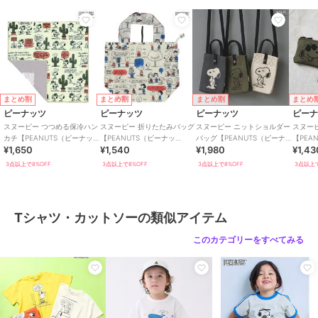
特徴
トップス
綿・コットン素材
/
綿100％
/
ロ
ゴ
/
プリント柄
/
アニマル柄
/
前面プリント
/
半袖
/
洗える
/
ライフスタイル
/
ベースボール
/
クルー・Uネック
Tシャツ・カットソー
まとめ割
まとめ割
まとめ割
まとめ
ピーナッツ
ピーナッツ
ピーナッツ
ピー
綿・コットン素材
/
綿100％
/
ロ
スヌーピー つつめる保冷ハン
スヌーピー 折りたたみバッグ
スヌーピー ニットショルダー
スヌー
ゴ
/
プリント柄
/
アニマル柄
/
カチ【PEANUTS（ピーナッ
【PEANUTS（ピーナッ
バッグ【PEANUTS（ピーナ
【PEA
前面プリント
/
半袖
/
洗える
/
¥1,650
¥1,540
¥1,980
¥1,43
ツ）】
ツ）】
ッツ）】
ツ）】
ライフスタイル
/
ベースボール
/
3点以上で8%OFF
3点以上で8%OFF
3点以上で8%OFF
3点以上で
クルー・Uネック
原産国
中国
Tシャツ・カットソーの類似アイテム
このカテゴリーをすべてみる