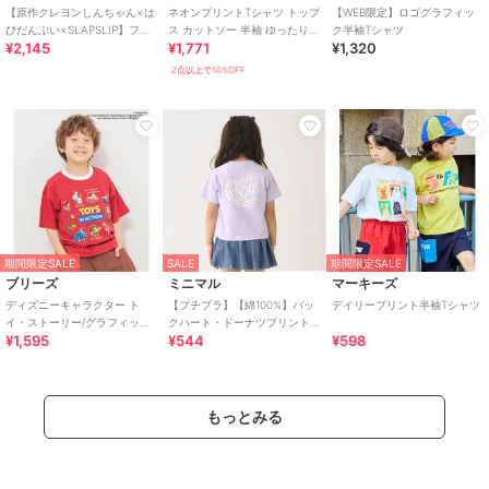
【原作クレヨンしんちゃん×は
ネオンプリントTシャツ トップ
【WEB限定】ロゴグラフィッ
ぴだんぶい×SLAPSLIP】フロ
ス カットソー 半袖 ゆったり
ク半袖Tシャツ
¥2,145
¥1,771
¥1,320
ントプリント半袖Tシャツ+総
夏 涼しい
柄長袖Tシ
2点以上で10%OFF
期間限定SALE
SALE
期間限定SALE
ブリーズ
ミニマル
マーキーズ
ディズニーキャラクター ト
【プチプラ】【綿100%】バッ
デイリープリント半袖Tシャツ
イ・ストーリー/グラフィックT
クハート・ドーナツプリント
¥1,595
¥544
¥598
シャツ
半袖Tシャツ
もっとみる