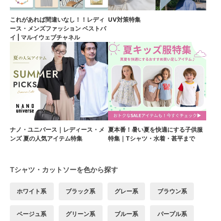
これがあれば間違いなし！！レディ
UV対策特集
ース・メンズファッション ベストバ
イ | マルイウェブチャネル
ナノ・ユニバース｜レディース・メ
夏本番！暑い夏を快適にする子供服
ンズ 夏の人気アイテム特集
特集｜Tシャツ・水着・甚平まで
Tシャツ・カットソーを色から探す
ホワイト系
ブラック系
グレー系
ブラウン系
ベージュ系
グリーン系
ブルー系
パープル系