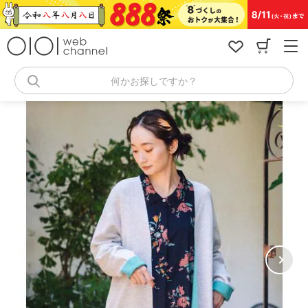
コ
ン
テ
ン
ツ
へ
何かお探しですか？
ス
キ
ッ
プ