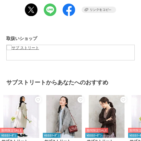
21号(33759292)の展開があります。
----------------------
透け感：なし
生地の厚さ：やや厚手
伸縮性：なし
取扱いショップ
裏地：なし
ポケット：あり
----------------------
全色モデル身長：169cm、着用サイズ：9号
『FONTLAB(フォント ラブ)』
サブストリートからあなたへのおすすめ
ベーシックなカットソーを軸とするロサンゼルスブランド。
シックなグラフィックデザインをプリントした,ユニークなアイテム作
りが特徴。
■インポートブランドコンセプト■
『Free Mind』をコンセプトにトレンドを取り入れ,質感にもこだわる
デイリーなカジュアルウェアをヨーロッパ・アメリカを中心にワール
ドワイドにセレクト。
期間限定SALE
期間限定SALE
期間限定
インポートらしい高感度なデザインに加え,日本人の体形に合わせてリ
¥888ｸｰﾎﾟﾝ
¥888ｸｰﾎﾟﾝ
¥888ｸｰﾎﾟﾝ
¥888ｸｰ
サイズすることで,シルエットや着心地の良さも叶えます。