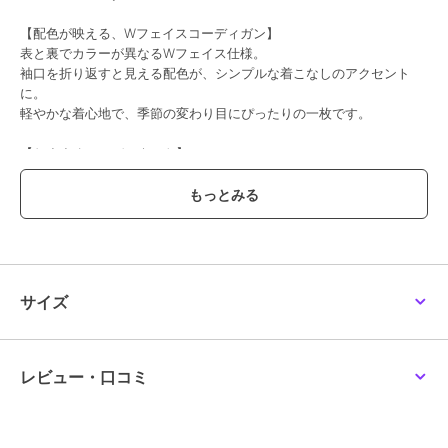
【配色が映える、Wフェイスコーディガン】
表と裏でカラーが異なるWフェイス仕様。
袖口を折り返すと見える配色が、シンプルな着こなしのアクセント
に。
軽やかな着心地で、季節の変わり目にぴったりの一枚です。
【おすすめコーディネート】
デニムやワイドパンツと合わせてリラックスカジュアルに。
ワンピースに羽織って、女性らしい雰囲気をプラスするのもおすす
め。
差し色のインナーを合わせれば、配色ディテールがさらに引き立ちま
す。
【おすすめシーン／デザイン要素／シーズン対応】
サイズ
・Wフェイスの配色でシンプルコーデが映える
・軽やかで持ち運びもしやすいライトアウター
・秋口から春先までロングシーズン活躍
レビュー・口コミ
#大きいサイズコーデ #sabstreet #秋コーデ #コーディガン #配色デ
ザイン #きれいめカジュアル #ライトアウター
(商品番号:33759291)