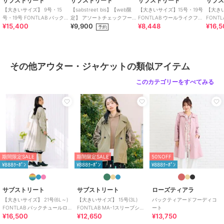
サブストリート
サブストリート
サブストリート
サブ
【大きいサイズ】 9号・15
【sabstreet bis】【web限
【大きいサイズ】15号・19号
【大きい
大きいサイズ レディース ブランド 通販,LL・3L・4L・5L・6L・7L,
号・19号 FONTLAB バックチ
定】 アソートチェックフーデ
FONTLAB ウールライクフー
FONT
¥15,400
¥9,900
¥8,448
¥16,
ュールロングMA-1
ィシアーブルゾン
ディーブラウスブルゾン
ングMA
予約
13号・15号・17号・19号・21号・23号取り扱い
期間限定セール開催中
その他アウター・ジャケットの類似アイテム
ブランド
サブストリート
このカテゴリーをすべてみる
ショップ
サブ ストリート
商品カテゴリ
アウター・ジャケット・コート
／
その他アウター・ジャケット
性別タイプ
レディース
アウター・ジャケット・コート
／
その他アウター・ジャケット
期間限定SALE
期間限定SALE
50%OFF
¥888ｸｰﾎﾟﾝ
¥888ｸｰﾎﾟﾝ
¥888ｸｰﾎﾟﾝ
カラー
グレー(11)、ブラック(00)、ネイビ
ー(40)
サブストリート
サブストリート
ローズティアラ
サイズ
9号(M),15号(3L)
【大きいサイズ】 21号(6L～)
【大きいサイズ】 15号(3L)
バックティアードフーディコ
FONTLAB バックチュールロ
FONTLAB MA-1スリーブショ
ート
素材
アクリル45% 綿40% ナイロン15%
¥16,500
¥12,650
¥13,750
ングMA-1
ートコート
商品のお取り扱い方法