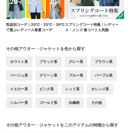
気温別コーデ｜20℃・25℃・30℃
スプリングコート特集｜レディー
で選ぶレディース春夏コーデ
ス・メンズ 春コート人気順
その他アウター・ジャケットを色から探す
ホワイト系
ブラック系
グレー系
ブラウン系
ベージュ系
グリーン系
ブルー系
パープル系
イエロー系
ピンク系
レッド系
オレンジ系
シルバー系
ゴールド系
白織柄
その他
その他アウター・ジャケットをこのアイテムの特徴から探す