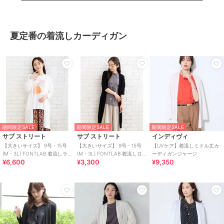
夏定番の着流しカーディガン
期間限定SALE
期間限定SALE
期間限定SALE
サブ ストリート
サブ ストリート
インディヴィ
【大きいサイズ】 9号・15号
【大きいサイズ】 9号・15号
【UVケア】着流しミドル丈カ
(M・3L) FONTLAB 着流しラ
(M・3L) FONTLAB 着流しロ
ーディガンジャージ
¥6,600
¥3,300
¥9,350
メカーディガン
ングカーディガン