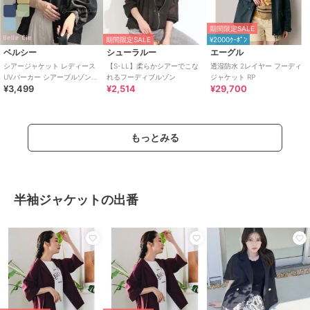
期間限定SALE
期間限定SALE
¥2000ｸｰﾎﾟﾝ
ベルシー
シューラルー
エーグル
シアージャケット レディース
【S-LL】柔らかシアーでこな
透湿防水 2レイヤー フーディ
UVパーカー シアーブルゾン
れるフーディブルゾン
ジャケット RP
¥3,499
¥2,514
¥29,700
フードライトアウター 春夏 羽
織り
もっとみる
半袖ジャケットの出番