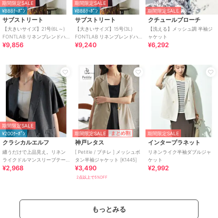
期間限定SALE
期間限定SALE
¥888ｸｰﾎﾟﾝ
¥888ｸｰﾎﾟﾝ
期間限定SALE
サブストリート
サブストリート
クチュールブローチ
【大きいサイズ】21号(6L～)
【大きいサイズ】15号(3L)
【洗える】メッシュ調 半袖ジ
FONTLAB リネンブレンドハ
FONTLAB リネンブレンドハ
ャケット
¥9,856
¥9,240
¥6,292
ーフスリーブジャケット
ーフスリーブジャケット
期間限定SALE
期間限定SALE
まとめ割
¥200ｸｰﾎﾟﾝ
期間限定SALE
クラシカルエルフ
神戸レタス
インタープラネット
纏うだけで上品見え。リネン
[ Petitle / プチレ ] メッシュボ
リネンライク半袖ダブルジャ
ライクドルマンスリーブテー
タン半袖ジャケット [K1445]
ケット
¥2,968
¥3,490
¥2,992
ラードダブルジャケット（半
袖）
2点以上で5%OFF
もっとみる