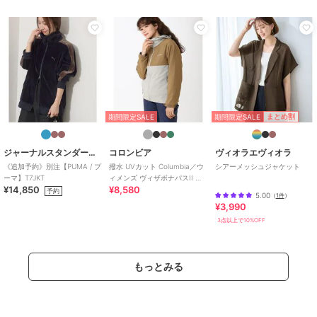
お手入れ
手洗い
特徴
アウター・ジャケット・コート
ナイロン
/
綿・コットン素材
/
無地
/
ロング・マキシ丈
/
LL･13
号以上あり
/
大きいサイズあり
/
洗える
/
ロング・マキシ丈
/
カ
ジュアル
期間限定SALE
まとめ割
期間限定SALE
その他アウター・ジャケット
ジャーナルスタンダード レリューム
コロンビア
ヴィオラエヴィオラ
ナイロン
/
綿・コットン素材
/
《追加予約》別注【PUMA / プ
撥水 UVカット Columbia／ウ
シアーメッシュジャケット
無地
/
ロング・マキシ丈
/
LL･13
ーマ】T7JKT
ィメンズ ヴィザボナパスII ジ
号以上あり
/
大きいサイズあり
/
¥14,850
¥8,580
ャケット／コロンビア
予約
5.00
（
1件
）
洗える
/
ロング・マキシ丈
/
カ
¥3,990
ジュアル
3点以上で10%OFF
原産国
中国製
もっとみる