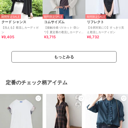
期間限定SALE
期間限定SALE
期間限定SALE
クード シャンス
コムサイズム
リフレクト
【洗える】着流しカーディガ
【接触冷感･UVカット･防シ
【冷房対策に◎】すっきり見
ン
ワ】夏定番の着流しカーディ
え着流しカーディガン
¥9,405
¥3,715
¥6,732
ガン
もっとみる
定番のチェック柄アイテム