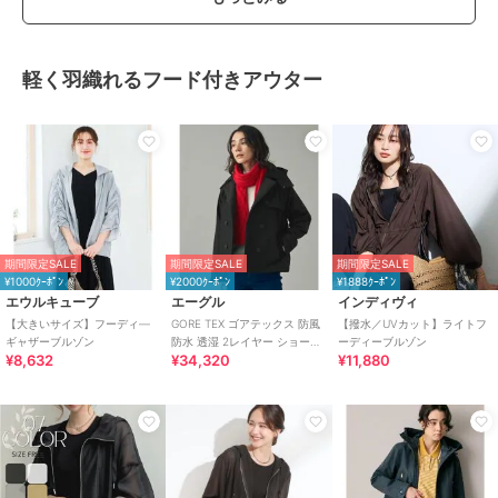
軽く羽織れるフード付きアウター
期間限定SALE
期間限定SALE
期間限定SALE
¥1000ｸｰﾎﾟﾝ
¥2000ｸｰﾎﾟﾝ
¥1888ｸｰﾎﾟﾝ
エウルキューブ
エーグル
インディヴィ
【大きいサイズ】フーディ―
GORE TEX ゴアテックス 防風
【撥水／UVカット】ライトフ
ギャザーブルゾン
防水 透湿 2レイヤー ショート
ーディーブルゾン
¥8,632
¥34,320
¥11,880
トレンチコート / フード脱着