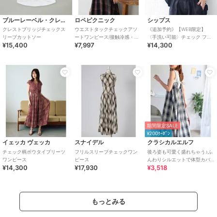
ブルーレーベル・クレストブリッジ
ロペピクニック
シップス
クレストブリッジチェックス
ウエストタックチェックアソ
《追加予約》【WEB限定】
リーブカットソー
ートワンピース/接触冷感・防
〈手洗い可能〉チェック フリ
¥15,400
¥7,997
¥14,300
シワ・リンクコーデ
ル ロングスリーブ シャツ（グ
リーン）
期間限定SALE
¥200ｸｰﾎﾟﾝ
イェッカ ヴェッカ
スナイデル
クラシカルエルフ
チェック柄ボウタイプリーツ
フリルスリーブチェックワン
後ろ姿も可愛く盛れちゃう♪ふ
ワンピース
ピース
んわりシルエットで体型カバ
¥14,300
¥17,930
¥3,518
ー。大人カジュアル チェック
キャミワンピース
もっとみる