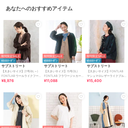
あなたへのおすすめアイテム
期間限定SALE
期間限定SALE
期間限定SALE
¥888ｸｰﾎﾟﾝ
¥888ｸｰﾎﾟﾝ
¥888ｸｰﾎﾟﾝ
サブストリート
サブストリート
サブストリート
【大きいサイズ】21号(6L～)
【大きいサイズ】15号(3L)
【大きいサイズ】FONTLAB
FONTLAB ウールライクフー
FONTLAB フラワージャカー
マシュマロレザーライクブル
¥8,976
¥11,088
¥15,400
ディーブルゾン
ドシアーブルゾン
ゾン