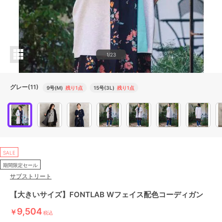
1/23
グレー(11)
9号(M)
残り1点
15号(3L)
残り1点
SALE
期間限定セール
サブストリート
【大きいサイズ】FONTLAB Wフェイス配色コーディガン
9,504
￥
税込