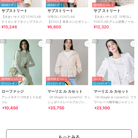
期間限定SALE
期間限定SALE
¥888ｸｰﾎﾟﾝ
¥888ｸｰﾎﾟﾝ
期間限定SALE
サブストリート
サブストリート
サブ ストリート
【大きいサイズ】FONTLAB
15号(3L) FONTLAB
【大きいサイズ】 15号(3L)
ナイロンタフタジップブルゾ
【COOL】布帛コンビボリュー
FONTLAB デニム切替ノーカ
¥15,246
¥6,600
¥12,320
ン
ムギャザースリーブカットソ
ラーコート
ー
PR
PR
PR
期間限定SALE
期間限定SALE
SALE
¥1500ｸｰﾎﾟﾝ
¥2888ｸｰﾎﾟﾝ
¥2888ｸｰﾎﾟﾝ
ローファッジ
マーリエ ル カセット
マーリエ ル カセット
アシメモチーフ付きミドル丈
《M Maglie le cassetto》ラッ
《M Maglie le cassetto》フラ
ジレ
シュガードレースブルゾン
ワーレース柄半袖ジャケット
《UVカット・撥水加工》
10,450
35,750
23,100
¥
¥
¥
もっとみる