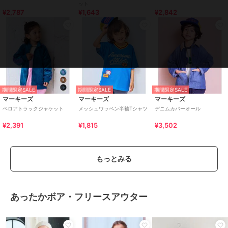
ット
¥2,787
¥1,643
¥2,842
期間限定SALE
期間限定SALE
期間限定SALE
マーキーズ
マーキーズ
マーキーズ
ベロアトラックジャケット
メッシュワッペン半袖Tシャツ
デニムカバーオール
¥2,391
¥1,815
¥3,502
もっとみる
あったかボア・フリースアウター