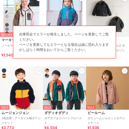
在庫照会でエラーが発生しました。ページを更新してご覧
期間限定SALE
期間限定SALE
ください。
マーキーズ
マーキーズ
ブランシェス
ページを更新してもエラーとなる場合は誠に恐れ入ります
ノーカラーボアジャケット
フリースツートンハーフジッ
【マシンウォッシャブル】中
がしばらく時間をおいてからご覧ください。
プトレーナ－
綿ボアリバーシブルブルゾン
¥1,540
¥1,731
¥4,290
SALE
SALE
SALE
ムージョンジョン
ダディオダディ
ビールーム
3色切替・アーガイル柄ボアジ
ボアタフタリバーシブルベス
ボリュームシルエットボアジ
ャケット
ト
ャケット
¥3,773
¥4,554
¥1,936