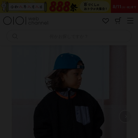
コ
ン
テ
ン
ツ
へ
何かお探しですか？
ス
キ
ッ
プ