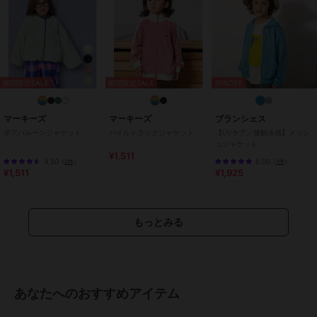
原産国
バングラデシュ製
期間限定SALE
期間限定SALE
30%OFF
マーキーズ
マーキーズ
ブランシェス
ボアバルーンジャケット
パイルトラックジャケット
【UVケア／接触冷感】メッシ
ュジャケット
¥1,511
4.50
5.00
（
2件
）
（
1件
）
¥1,511
¥1,925
もっとみる
あなたへのおすすめアイテム