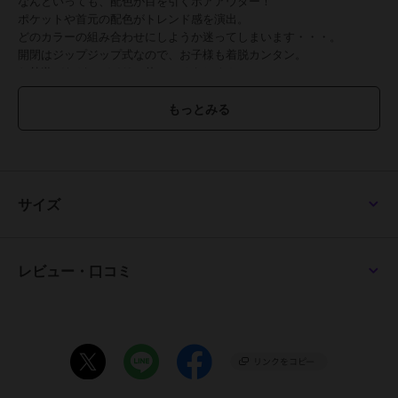
なんといっても、配色が目を引くボアアウター！
ポケットや首元の配色がトレンド感を演出。
どのカラーの組み合わせにしようか迷ってしまいます・・・。
開閉はジップジップ式なので、お子様も着脱カンタン。
お外遊びなどのデイリー使いにはもちろん。
アウトドアシーンでも重宝するアウターです。
プチプラ！コスパ良しのアイテム！
色違いでお持ち頂いてもコーデの幅を広げて頂けます♪
■生地感
ふんわりもこもこで温かみのあるボア素材。
肌ざわりが柔らかく着心地◎。
サイズ
ツルっとした裏地付きなので、着脱もラクラク。
裏地があるので冷たい風も通しにくいです。
＋＋＋＋＋＋＋＋＋＋＋＋＋＋＋＋＋＋＋＋＋＋＋＋
透け感：なし
レビュー・口コミ
伸縮：なし
厚み：普通
＋＋＋＋＋＋＋＋＋＋＋＋＋＋＋＋＋＋＋＋＋＋＋＋
※ネームタグ付き
※サイドポケット2つあり
※モデルが着用している画像は、照明や日光などの撮影時の環境によ