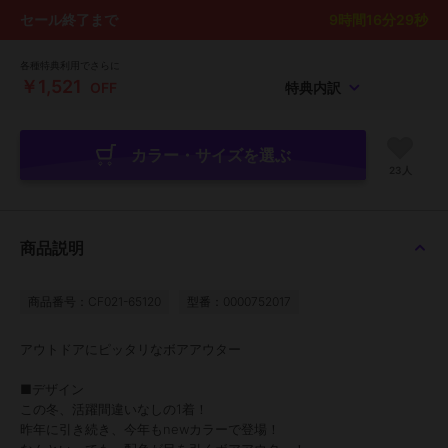
セール終了まで
9
時間
16
分
28
秒
各種特典利用でさらに
￥1,521
OFF
特典内訳
カラー・サイズを選ぶ
23人
商品説明
商品番号：CF021-65120
型番：0000752017
アウトドアにピッタリなボアアウター
■デザイン
この冬、活躍間違いなしの1着！
昨年に引き続き、今年もnewカラーで登場！