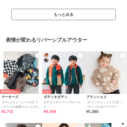
もっとみる
表情が変わるリバーシブルアウター
期間限定SALE
SALE
マーキーズ
ダディオダディ
ブランシェス
【マシンウォッシャブル】リ
ボアタフタリバーシブルベス
【マシンウォッシャブル】リ
バーシブル総柄スタンドカラ
ト
バーシブルボアアウター
¥2,712
¥4,554
¥5,390
ーブルゾン