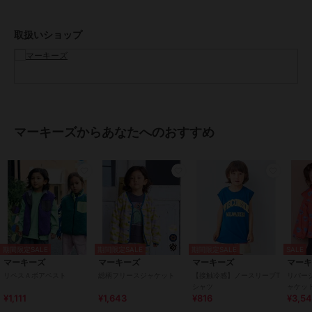
り実物と異なる色味になる場合がございます。
商品単体の平置き画像を実物に近いお色味になるよう努めております
取扱いショップ
ので、お色味のご確認は平置き画像をご参照くださいませ。
※お使いのモニター環境によっても実物のお色味と異なって見える場
合がございます。予めご理解の程よろしくお願いいたします。
ハートマークをポチッ！
気になる商品はお気に入り登録をお忘れなく！
商品のお気に入り登録をすると...
マーキーズからあなたへのおすすめ
[再入荷][残り1点][セール情報]を受け取れます。
MARKEY'Sをお気に入り登録すると...
[新商品][再入荷]の情報をいち早く受け取れます。
[型番:0000752017]
期間限定セール開催中
期間限定SALE
期間限定SALE
期間限定SALE
SALE
ブランド
マーキーズ
マーキーズ
マーキーズ
マーキーズ
マー
リペスＡボアベスト
総柄フリースジャケット
【接触冷感】ノースリーブT
リバー
ショップ
マーキーズ
シャツ
ャケッ
¥1,111
¥1,643
¥816
¥3,5
商品カテゴリ
アウター・ジャケット・コート