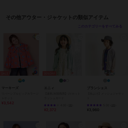
／
その他アウター・ジャケット
性別タイプ
ボーイズ
アウター・ジャケット・コート
その他アウター・ジャケットの類似アイテム
／
その他アウター・ジャケット
このカテゴリーをすべてみる
ガールズ
アウター・ジャケット・コート
／
その他アウター・ジャケット
カラー
Ｂ９０ブラック、Ｂ１０オフホワ
イト、Ｈ５６パープルクレージ
ー、Ｅ６０グリーン、Ｄ６０ブラ
ウン
サイズ
9サイズ展開
SALE
30%OFF
素材
[本体:ポリエステル100%]
マーキーズ
エニィ
ブランシェス
商品のお取り扱い方法
リバーシブルビッグカラージ
【速乾/水陸両用】UVカット
【虫よけ】メッシュジャケッ
特徴
アウター・ジャケット・コート
ャケット
ラッシュガード
ト
¥3,542
ポリエステル素材
/
無地
/
長袖
4.00
5.00
（
1件
）
（
2件
）
¥2,372
¥3,960
その他アウター・ジャケット
ポリエステル素材
/
無地
/
長袖