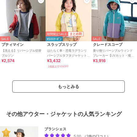
期間限定SALE
まとめ割
SALE
¥500ｸｰﾎﾟﾝ
SALE
プティマイン
スラップスリップ
クレードスコープ
【洗える】リバーシブル切替
はたらく車・恐竜ラグランリ
乗り物リバーシブルウィンド
ブルゾン
バーシブルタフタジャケット
ブレーカー【UVカット・撥
¥2,574
¥3,432
¥3,916
(80~130cm)
水】
2点以上で10%OFF
もっとみる
その他アウター・ジャケットの人気ランキング
ブランシェス
5.00
（
2件の口コミ
）