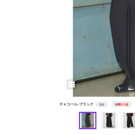
チャコール‐ブラック
S
△
M
残り1点