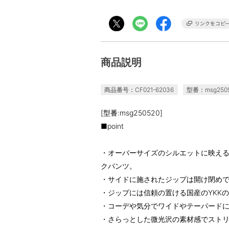
商品説明
商品番号：CF021-62036
型番：msg250
[型番:msg250520]
■point
・オーバーサイズのシルエットに映え
クパンツ。
・サイドに施されたジップは開け閉め
・ジップには信頼の置ける国産のYKK
・コーデや気分でワイドやテーパード
・さらっとした微光沢の素材感でスト