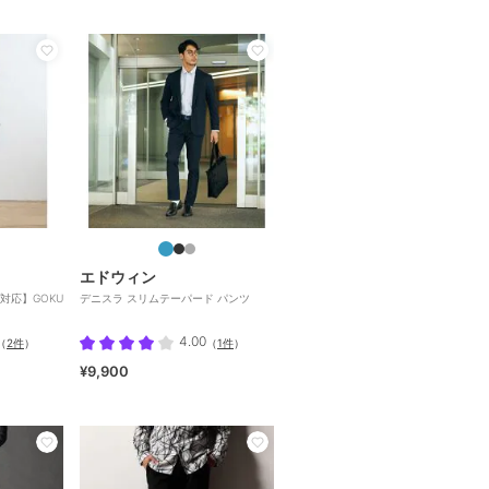
エドウィン
対応】GOKU
デニスラ スリムテーパード パンツ
4.00
（
2件
）
（
1件
）
¥9,900