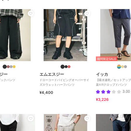
期間限定SALE
ジー
エムエスジー
イッカ
ダックパンツ
ドローコードパイピングオーバーサイ
【吸水速乾／セットアップ
ズスウェットハーフパンツ
楽AIRクロップドパンツ
3.00
¥4,400
¥3,226