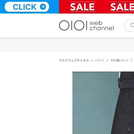
コ
ン
テ
ン
ツ
へ
ス
キ
ッ
プ
マルイウェブチャネル
/
パンツ
/
その他パンツ