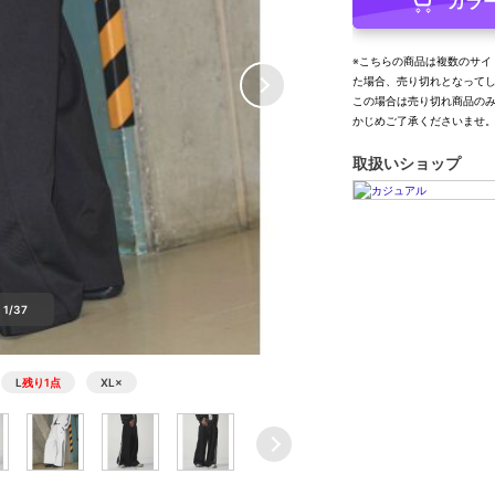
カラ
※こちらの商品は複数のサイ
た場合、売り切れとなって
この場合は売り切れ商品の
かじめご了承くださいませ
取扱いショップ
1/37
L
残り1点
XL
×