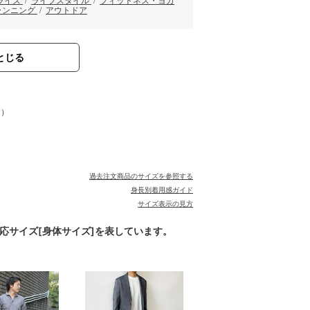
ライズ
/
ライフスタイル
/
フィットネス・ヨガ
ランニング
/
アウトドア
とじる
閉）
過去注文商品のサイズを参照する
身長別着用感ガイド
サイズ表示の見方
対応サイズ[身体サイズ]を表しています。