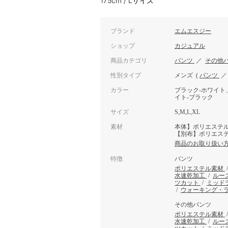
175cm / Lサイズ
ブランド
エムエスジー
ショップ
カジュアル
商品カテゴリ
パンツ
／
その他
性別タイプ
メンズ
(
パンツ
カラー
ブラック‐ホワイト
イト‐ブラック
サイズ
S,M,L,XL
素材
本体】ポリエステル
【別布】ポリエステ
商品のお取り扱い
特徴
パンツ
ポリエステル素材
水速乾加工
/
ルー
ツカット
/
ミッド
/
ウォーキング・
その他パンツ
ポリエステル素材
水速乾加工
/
ルー