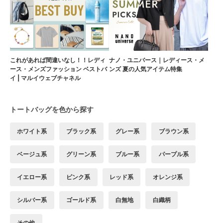
これがあれば間違いなし！！レディ
ナノ・ユニバース｜レディース・メ
ース・メンズファッション ベストバ
ンズ 夏の人気アイテム特集
イ | マルイウェブチャネル
トートバッグを色から探す
ホワイト系
ブラック系
グレー系
ブラウン系
ベージュ系
グリーン系
ブルー系
パープル系
イエロー系
ピンク系
レッド系
オレンジ系
シルバー系
ゴールド系
白無地
白織柄
その他