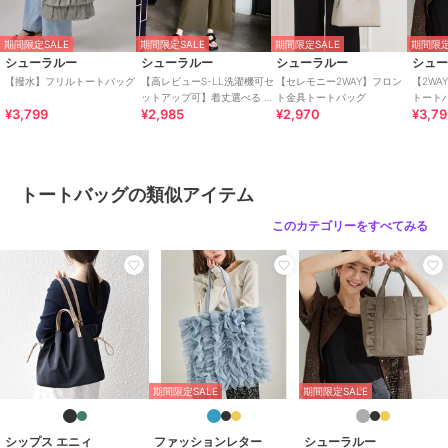
ナイロン
/
ポリエステル素材
/
無地
/
フリル
/
中（幅21～30cm
期間限定SALE
期間限定SALE
期間限定SALE
期間限定
以下）
/
パーティー・結婚式・二
シューラルー
シューラルー
シューラルー
シュ
次会
/
ビジネス
/
セレモニー・
【撥水】フリルトートバッグ
【高レビューS-LL洗濯機可セ
【セレモニー2WAY】フロン
【2W
ットアップ可】着丈選べる 軽
ト金具トートバッグ
トート
入学式・卒業式
/
軽量 700ｇ以下
¥3,799
¥2,985
¥2,970
¥3,7
凛(かろりん) ひんやりフラッ
/
Ａ４収納可
期間限定SALE
期間限定SALE
期間限定SALE
プイージーパンツ
シューラルー
シューラルー
シューラルー
トートバッグ
キラキラスタッズトート
ぽこぽこ生地ビッグトー
【軽量2WAY】ロングハ
ナイロン
/
ポリエステル素材
/
バッグ
トバッグ
ンドル ラウンドトート
トートバッグの類似アイテム
バッグ
3,323
2,985
2,964
¥
無地
¥
/
フリル
/
中（幅21～30cm
¥
以下）
/
パーティー・結婚式・二
このカテゴリーをすべてみる
次会
/
ビジネス
/
セレモニー・
入学式・卒業式
/
軽量 700ｇ以下
/
Ａ４収納可
原産国
中国製
期間限定SALE
期間限定SALE
期間限定SALE
シューラルー
シューラルー
シューラルー
期間限定SALE
期間限定SALE
タッセル使いがアクセン
ラタプリントトートバッ
アソートプリントトート
ト ジュートランチトー
グ
バッグ
トバッグ
1,013
2,372
3,799
¥
¥
¥
シップス エニィ
ファッションレター
シューラルー