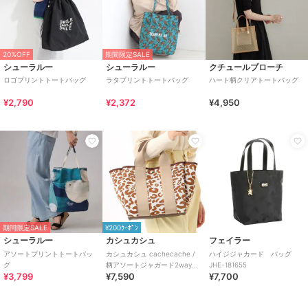
20%OFF
期間限定SALE
シューラルー
シューラルー
クチュールブローチ
ロゴプリントトートバッグ
ラタプリントトートバッグ
ハート柄クリアトートバッグ
¥2,790
¥2,372
¥4,950
期間限定SALE
¥200ｸｰﾎﾟﾝ
シューラルー
カシュカシュ
フェイラー
アソートプリントトートバッ
カシュカシュ cachecache /
ハイジジャカード バッグ
グ
柄アソートジャガード2wayト
JHE-181655
¥3,799
¥7,590
¥7,700
ートバッグ