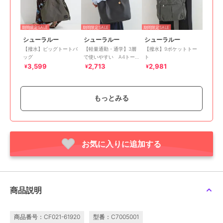
期間限定SALE
期間限定SALE
期間限定SALE
シューラルー
シューラルー
シューラルー
【撥水】ビッグトートバ
【軽量通勤・通学】3層
【撥水】9ポケットトー
ッグ
で使いやすい A4トー
ト
トバッグ
3,599
2,713
2,981
¥
¥
¥
もっとみる
お気に入りに追加する
期間限定SALE
期間限定SALE
期間限定SALE
シューラルー
シューラルー
シューラルー
【Lee別注／撥水】フロ
【撥水】9ポケットトー
【軽量】ふわっと軽いト
ント立体ポケットトート
トバッグ
ートバッグ【A4】
バッグ【2WAY】
4,748
4,748
2,988
¥
¥
¥
商品説明
商品番号：CF021-61920
型番：C7005001