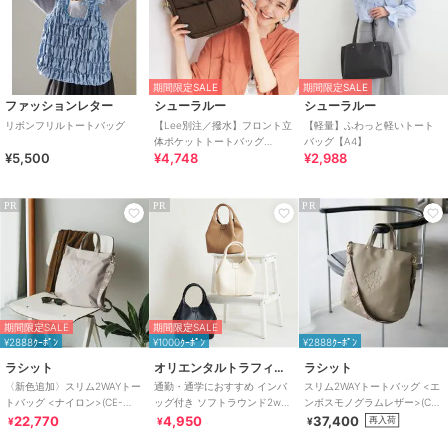
期間限定SALE
期間限定SALE
ファッションレター
シューラルー
シューラルー
リボンフリルトートバッグ
【Lee別注／撥水】フロント立
【軽量】ふわっと軽いトート
体ポケットトートバッグ
バッグ【A4】
¥5,500
¥4,748
¥2,988
【2WAY】
PR
PR
PR
期間限定SALE
期間限定SALE
¥2888ｸｰﾎﾟﾝ
¥1000ｸｰﾎﾟﾝ
¥2888ｸｰﾎﾟﾝ
ラシット
オリエンタルトラフィック
ラシット
〈新色追加〉スリム2WAYトー
通勤・通学におすすめ インバ
スリム2WAYトートバッグ <エ
トバッグ <ナイロン>(CE-
ッグ付き ソフトラウンド2way
ンボスモノグラムレザー>(CE-
1404-WEB)
バッグ/BA-218
1611)
22,770
4,950
37,400
再入荷
¥
¥
¥