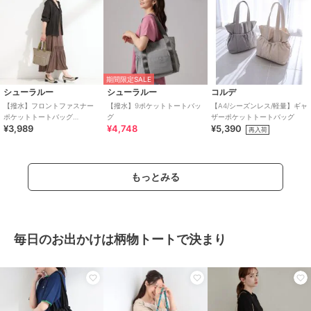
期間限定SALE
シューラルー
シューラルー
コルデ
【撥水】フロントファスナー
【撥水】9ポケットトートバッ
【A4/シーズンレス/軽量】ギャ
ポケットトートバッグ
グ
ザーポケットトートバッグ
¥3,989
¥4,748
¥5,390
【2WAY】
再入荷
もっとみる
毎日のお出かけは柄物トートで決まり