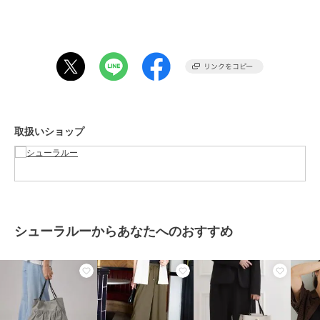
重量:約170g(サンプルサイズ)
期間限定セール開催中
期間限定SALE
期間限定SALE
期間限定SALE
ブランド
シューラルー
シューラルー
シューラルー
シューラルー
ショップ
シューラルー
【撥水／2WAY】6ポケッ
【柄が選べる】肩掛けし
【軽量2WAY】ふわっと
トバケツトートバッグ
やすい キャンバストー
軽いミニトートバッグ
商品カテゴリ
バッグ
／
トートバッグ
トバッグ
3,799
2,519
2,987
¥
¥
¥
取扱いショップ
性別タイプ
レディース
バッグ
／
トートバッグ
カラー
パープル（０８１）、グレー（０
１２）、ブラック（０１９）、ラ
イトベージュ（０５１）、ネイビ
ー（０９４）
シューラルーからあなたへのおすすめ
期間限定SALE
期間限定SALE
期間限定SALE
サイズ
００
シューラルー
シューラルー
シューラルー
素材
本体：ナイロン 裏地：ポリエステ
【推し活もできる／うち
【A4】タテナガ収納ト
前後ポケットバルーント
ル
わが入る】キャンバスト
ートバッグ
ートバッグ
ートバッグ
2,849
2,713
2,514
新着
¥
商品のお取り扱い方法
¥
¥
特徴
バッグ