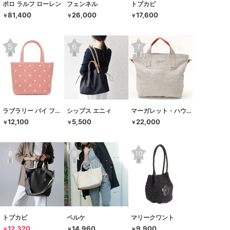
ポロ ラルフ ローレン
フェンネル
トプカピ
81,400
26,000
17,600
￥
￥
￥
ラブラリー バイ フェイラー
シップス エニィ
マーガレット・ハウエル アイデア
12,100
5,500
22,000
￥
￥
￥
トプカピ
ペルケ
マリークワント
12,320
14,960
9,900
￥
￥
￥