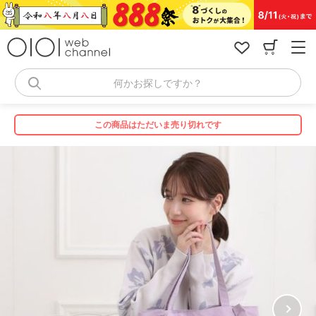
コ
ン
テ
ン
ツ
へ
何かお探しですか？
ス
キ
ッ
この商品はただいま売り切れです
プ