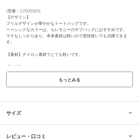
[型番：C7005001]
【デザイン】
フリルデザインが華やかなトートバッグです。
期間限定SALE
20%OFF
期間限定SALE
ベーシックなカラーは、セレモニーのサブバッグにおすすめです。
シューラルー
シューラルー
シューラルー
マチもしっかりあり、本体素材は軽いので普段使いでも活躍できま
【撥水】12ポケットキャ
【撥水／2WAY】10ポケ
【Lee別注／撥水】6ポ
す。
リーオントートバッグ
ットトートバッグ
ケットトートバッグ
2,950
3,191
2,968
¥
¥
¥
【素材】ナイロン素材でとても軽いです。
【仕様】
・ポケット数：外側×1 内側×2
・A4サイズ収納可
期間限定SALE
期間限定SALE
期間限定SALE
※照明の関係により、実際よりも色味が違って見える場合がありま
す。また、パソコン・スマートフォンなどの環境により、若干製品と
シューラルー
シューラルー
シューラルー
画像のカラーが異なる場合もございます。
【A4軽量】多ポケット
【撥水】フリルトートバ
【2WAY】キャンバスフ
サイズ
でらくらく収納 つまみ
ッグ
リルトートバッグ
ハンドルトートバッグ
2,033
3,799
3,799
¥
¥
¥
＃通勤＃セレモニー＃ママスーツ＃入卒＃卒園式＃卒業式＃入学式＃
入園式＃学校訪問服＃フォーマルレディス＃結婚式＃七五三＃ママ＃
母スーツ
レビュー・口コミ