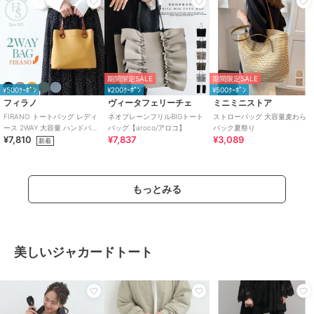
期間限定SALE
期間限定SALE
¥500ｸｰﾎﾟﾝ
¥200ｸｰﾎﾟﾝ
¥500ｸｰﾎﾟﾝ
フィラノ
ヴィータフェリーチェ
ミニミニストア
FIRANO トートバッグ レディ
ネオプレーンフリルBIGトート
ストローバッグ 大容量麦わら
ース 2WAY 大容量 ハンドバッ
バッグ【aroco/アロコ】
バック夏祭り
¥7,810
¥7,837
¥3,089
グ ショルダーバッグ 通勤
新着
もっとみる
美しいジャカードトート