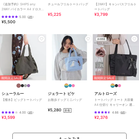
《追加予約》SHIPS any:
チュールフリルトートバッグ
【2WAY】キャンバスフリルト
2WAY バイカラー A4 ドロスト
ートバッグ
¥5,225
¥3,799
トート バッグ
5.00
（
2件
）
¥5,500
期間限定SALE
期間限定SALE
期間限定SALE
シューラルー
シューラルー
シューラルー
【A4】サイド配色トー
マクラメトートバッグ
メッシュトートバッグ
トバッグ
2,984
2,443
¥
¥
2,988
¥
期間限定SALE
期間限定SALE
シューラルー
ジェラート ピケ
アルトローズ
【撥水】ビッグトートバッグ
お散歩ドッグミニバッグ
トートバッグ トート 大容量
A4 仕切り キャリーオン 通学
¥5,280
フリル リボン ローズヒップ
新着
4.00
4.66
（
3件
）
（
6件
）
¥3,599
¥2,376
期間限定SALE
期間限定SALE
20%OFF
シューラルー
シューラルー
シューラルー
【PEANUTS】ビッグ刺
【インド製】スクエアフ
ロゴプリントトートバッ
繍トートバッグ
ァスナートートバッグ
グ
もっとみる