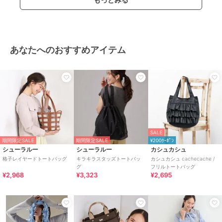
3,323
1,884
2,790
¥
¥
¥
あなたへのおすすめアイテム
SALE
期間限定SALE
期間限定SALE
¥200ｸｰﾎﾟﾝ
シューラルー
シューラルー
カシュカシュ
格子レイヤードトートバッグ
キラキラスタッズトートバッ
カシュカシュ cachecache /
グ
フリルトートバッグ
¥2,968
¥3,323
¥2,695