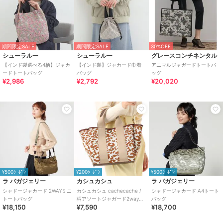
期間限定SALE
期間限定SALE
30%OFF
シューラルー
シューラルー
グレースコンチネンタル
【インド製選べる4柄】ジャカ
【インド製】ジャカード巾着
アニマルジャガードトートバ
ードトートバッグ
バッグ
ッグ
¥2,986
¥2,792
¥20,020
¥500ｸｰﾎﾟﾝ
¥200ｸｰﾎﾟﾝ
¥500ｸｰﾎﾟﾝ
ラ バガジェリー
カシュカシュ
ラ バガジェリー
シャドージャカード 2WAYミニ
カシュカシュ cachecache /
シャドージャカード A4トート
トートバッグ
柄アソートジャガード2wayト
バッグ
¥18,150
¥7,590
¥18,700
ートバッグ