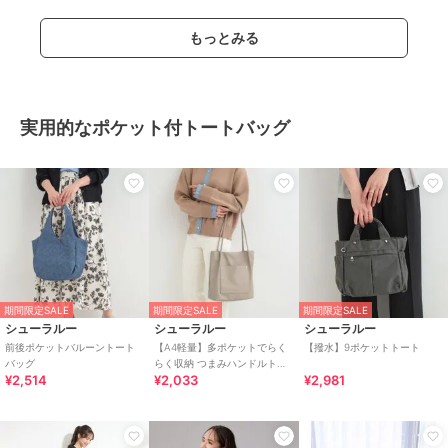
もっとみる
実用的なポケット付トートバッグ
期間限定SALE
期間限定SALE
期間限定SALE
シューラルー
シューラルー
シューラルー
前後ポケットバルーントート
【A4軽量】多ポケットでらく
【撥水】9ポケットトート
バッグ
らく収納 つまみハンドルトー
¥2,514
¥2,033
¥2,981
トバッグ