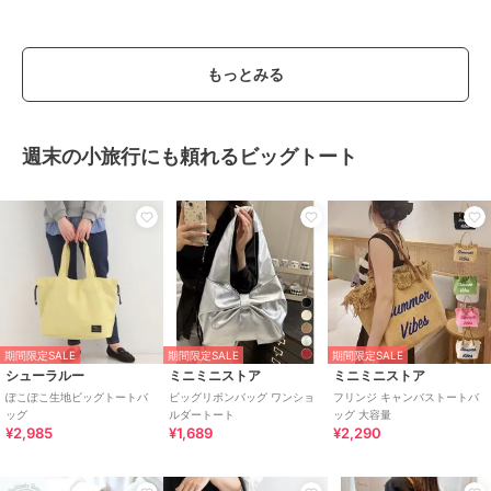
もっとみる
週末の小旅行にも頼れるビッグトート
期間限定SALE
期間限定SALE
期間限定SALE
シューラルー
ミニミニストア
ミニミニストア
ぽこぽこ生地ビッグトートバ
ビッグリボンバッグ ワンショ
フリンジ キャンバストートバ
ッグ
ルダートート
ッグ 大容量
¥2,985
¥1,689
¥2,290