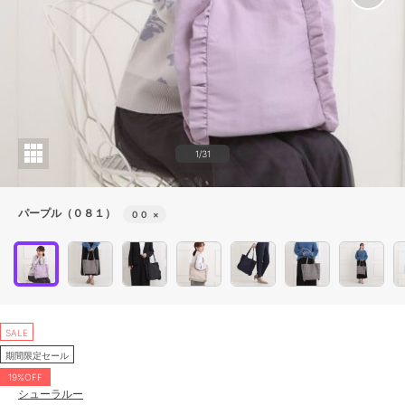
1/31
パープル（０８１）
００
×
SALE
期間限定セール
19%OFF
シューラルー