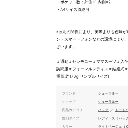
・ポケット数：外側×1 内側×2
・A4サイズ収納可
※照明の関係により、実際よりも色味が
ン・スマートフォンなどの環境により
ざいます。
＃通勤＃セレモニー＃ママスーツ＃入
訪問服＃フォーマルレディス＃結婚式
重量:約170g(サンプルサイズ)
ブランド
シューラルー
ショップ
シューラルー
商品カテゴリ
バッグ
／
トート
性別タイプ
レディース
(
バッ
カラー
ライトベージュ（