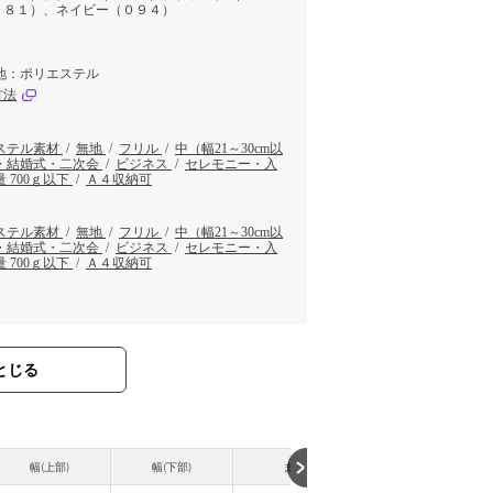
０８１）、ネイビー（０９４）
地：ポリエステル
方法
ステル素材
/
無地
/
フリル
/
中（幅21～30cm以
・結婚式・二次会
/
ビジネス
/
セレモニー・入
量 700ｇ以下
/
Ａ４収納可
ステル素材
/
無地
/
フリル
/
中（幅21～30cm以
・結婚式・二次会
/
ビジネス
/
セレモニー・入
量 700ｇ以下
/
Ａ４収納可
とじる
幅(上部)
幅(下部)
まち
持ち手高さ