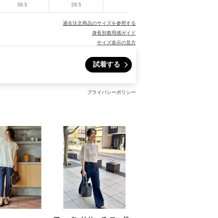
39.5
29.5
11
24.5
過去注文商品のサイズを参照する
身長別着用感ガイド
サイズ表示の見方
試着する
プライバシーポリシー