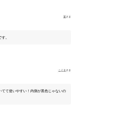
菫
さま
です。
こぐま
さま
いてて使いやすい！内側が黒色じゃないの