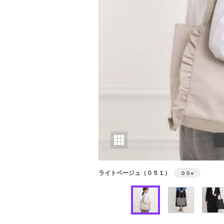
ライトベージュ（０５１）
００
×