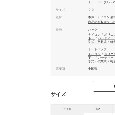
９）、パープル（
サイズ
００
素材
本体：ナイロン 裏
商品のお取り扱い
特徴
バッグ
ナイロン
/
ポリエ
下）
/
パーティー
学式・卒業式
/
軽
トートバッグ
ナイロン
/
ポリエ
下）
/
パーティー
学式・卒業式
/
軽
原産国
中国製
サイズ
サイズ
高さ