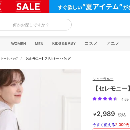
何かお探しですか？
コスメ
アニメ
KIDS＆BABY
WOMEN
MEN
/
トートバッグ
/
【セレモニー】フリルトートバッグ
シューラルー
【セレモニー
4.69 
2,989
￥
税込
今すぐ使える
2,000円