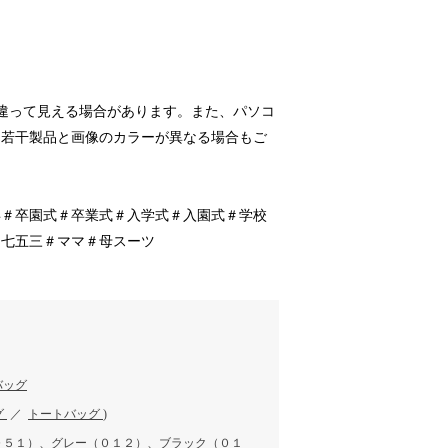
違って見える場合があります。また、パソコ
、若干製品と画像のカラーが異なる場合もご
卒＃卒園式＃卒業式＃入学式＃入園式＃学校
＃七五三＃ママ＃母スーツ
バッグ
グ
／
トートバッグ
)
０５１）、グレー（０１２）、ブラック（０１