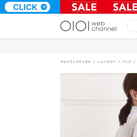
コ
ン
テ
ン
ツ
へ
ス
キ
ッ
プ
マルイウェブチャネル
/
シューラルー
/
バッグ