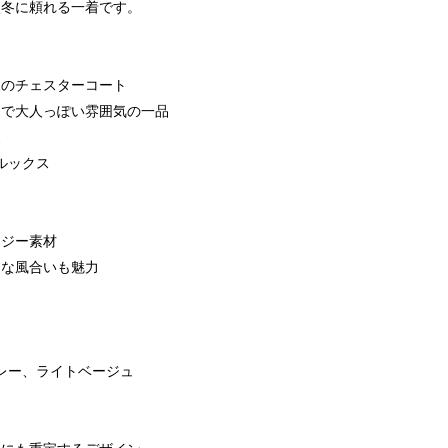
秋冬に頼れる一着です。
象のチェスターコート
品で大人っぽい雰囲気の一品
丈
ルックス
ージー素材
トな風合いも魅力
グレー、ライトベージュ