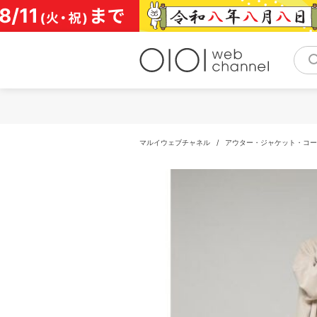
コ
ン
テ
ン
ツ
へ
ス
キ
ッ
プ
マルイウェブチャネル
/
アウター・ジャケット・コー