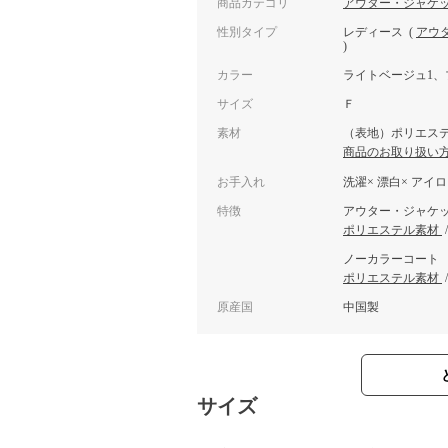
商品カテゴリ
アウター・ジャケ
性別タイプ
レディース
(
アウ
)
カラー
ライトベージュ1、
サイズ
Ｆ
素材
（表地）ポリエステル
商品のお取り扱い
お手入れ
洗濯× 漂白× アイ
特徴
アウター・ジャケ
ポリエステル素材
ノーカラーコート
ポリエステル素材
原産国
中国製
サイズ