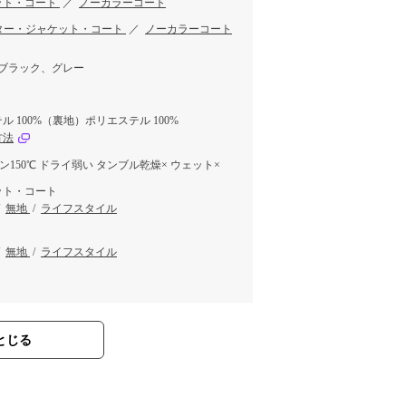
ット・コート
／
ノーカラーコート
ター・ジャケット・コート
／
ノーカラーコート
ブラック、グレー
 100%（裏地）ポリエステル 100%
方法
ロン150℃ ドライ弱い タンブル乾燥× ウェット×
ット・コート
/
無地
/
ライフスタイル
/
無地
/
ライフスタイル
とじる