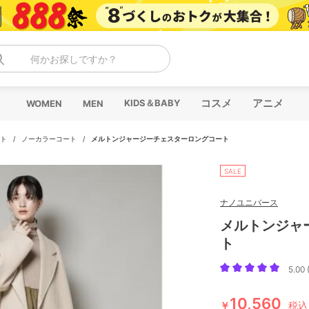
何かお探しですか？
コスメ
アニメ
KIDS＆BABY
WOMEN
MEN
ト
/
ノーカラーコート
/
メルトンジャージーチェスターロングコート
SALE
ナノユニバース
メルトンジャ
ト
5.00 
10,560
￥
税込