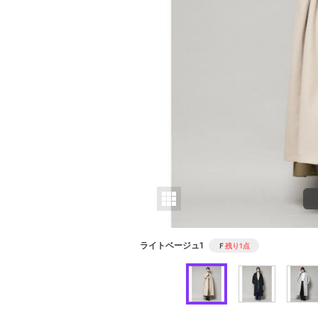
ライトベージュ1
Ｆ
残り1点