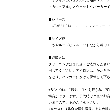
・オフィスカジュアルなど通勤スタイ
・カジュアルなスウェットやパーカー
■シリーズ
・6735211310 メルトンジャージ
■サイズ感
・ややルーズなシルエットながら着ぶ
■取扱方法
クリーニングは専門店へご依頼くださ
用してください。アイロンは、かたち
をとり、ハンガーにかけて保管して下
※サンプルにて撮影、採寸を行う為、実
場合がございます。予約時は生産の都
いますので、予めご了承下さい。
※光の当たり具合や撮影環境により色味