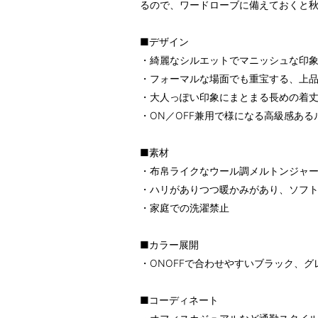
るので、ワードローブに備えておくと
■デザイン
・綺麗なシルエットでマニッシュな印
・フォーマルな場面でも重宝する、上
・大人っぽい印象にまとまる長めの着
・ON／OFF兼用で様になる高級感ある
■素材
・布帛ライクなウール調メルトンジャ
・ハリがありつつ暖かみがあり、ソフ
・家庭での洗濯禁止
■カラー展開
・ONOFFで合わせやすいブラック、
■コーディネート