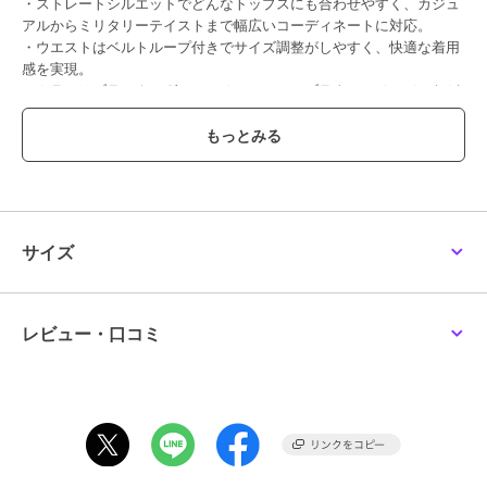
・ストレートシルエットでどんなトップスにも合わせやすく、カジュ
アルからミリタリーテイストまで幅広いコーディネートに対応。
・ウエストはベルトループ付きでサイズ調整がしやすく、快適な着用
感を実現。
・カラーはブラック、グレー、チャコール、ブラウン、ベージュなど
ベーシックカラーを揃え、スタイリングに取り入れやすいラインナッ
プ。
・膝のダブル補強により、アクティブな動きにも耐えられる仕様で、
長く愛用できる一本。
■styling
サイズ
・同素材のファイヤーマンダックジャケット（msg250570）と合わ
せたセットアップコーデがおすすめ。 ・ブーツやスニーカーと合わせ
てカジュアルに、レイヤードでストリート感を出すスタイルも可能。
レビュー・口コミ
・秋冬は厚手のニットやスウェットと、春夏はTシャツやシャツと合
わせて、オールシーズン着回しが可能。 ・ベルトや小物でアクセント
をつければ、カジュアルからミリタリーテイストまで幅広く対応。
175cm / Lサイズ