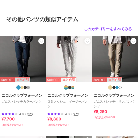
布・キャンバス
/
無地
/
ストレ
ートパンツ
/
ハイライズ
その他パンツの類似アイテム
このカテゴリーをすべてみる
50%OFF
50%OFF
50%OFF
まとめ割
まとめ割
まとめ割
ニコルクラブフォーメン
ニコルクラブフォーメン
ニコルクラブフォーメン
ガムストレッチカラーパンツ
３Ｄメッシュ イージーパン
ガムストレッチヘリンボンパ
ツ
ンツ
¥8,250
4.00
4.00
（
1件
）
（
2件
）
2点以上で10%OFF
¥7,700
¥8,800
2点以上で10%OFF
2点以上で10%OFF