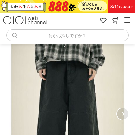
コ
ン
テ
ン
ツ
へ
何かお探しですか？
ス
キ
ッ
プ