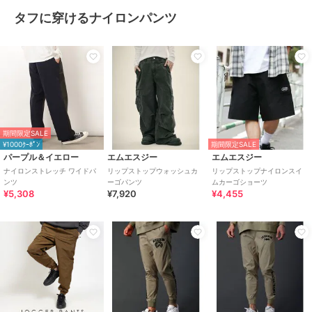
タフに穿けるナイロンパンツ
期間限定SALE
¥1000ｸｰﾎﾟﾝ
期間限定SALE
パープル＆イエロー
エムエスジー
エムエスジー
ナイロンストレッチ ワイドパ
リップストップウォッシュカ
リップストップナイロンスイ
ンツ
ーゴパンツ
ムカーゴショーツ
¥5,308
¥7,920
¥4,455