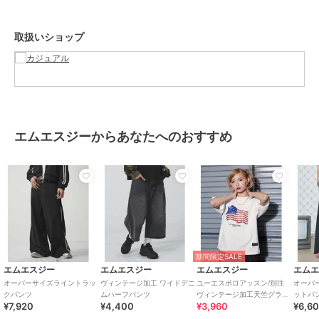
ブランド
エムエスジー
取扱いショップ
ショップ
カジュアル
商品カテゴリ
パンツ
／
その他パンツ
性別タイプ
メンズ
パンツ
／
その他パンツ
カラー
ブラック、ブラウン、グレー、チ
エムエスジーからあなたへのおすすめ
ャコール、ベージュ
サイズ
S,M,L,XL
素材
綿：100%
商品のお取り扱い方法
特徴
パンツ
綿・コットン素材
/
綿100％
/
期間限定SALE
布・キャンバス
/
無地
/
ストレ
エムエスジー
エムエスジー
エムエスジー
エム
ートパンツ
/
ハイライズ
オーバーサイズライントラッ
ヴィンテージ加工 ワイドデニ
ユーエスポロアッスン/別注
オーバ
クパンツ
ムハーフパンツ
ヴィンテージ加工天竺グラフ
ットパ
その他パンツ
¥7,920
¥4,400
¥3,960
¥6,6
ィックフラッグTシャツ
綿・コットン素材
/
綿100％
/