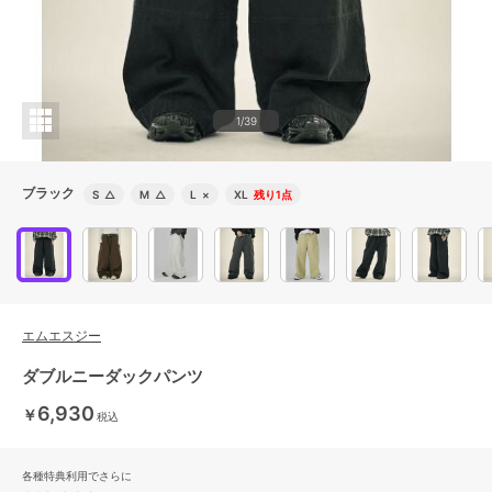
1/39
ブラック
S
△
M
△
L
×
XL
残り1点
エムエスジー
ダブルニーダックパンツ
6,930
￥
税込
各種特典利用でさらに