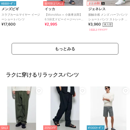
まとめ割
¥888ｸｰﾎﾟﾝ
期間限定SALE
メンズビギ
イッカ
ジェネレス
スラブカールマイヤー イージ
【MonoMax × 小泉孝太郎】
接触冷感 メンズ ハーフパンツ
ーショートパンツ
6.5分丈ドビーイージーハーフ
ショートパンツ ストレッチ 涼
¥17,600
¥2,995
¥3,960
パンツ
しい 冷感 吸水速乾 無地 ドラ
再入荷
イ
2点以上で8%OFF
もっとみる
ラクに穿けるリラックスパンツ
SALE
20%OFF
¥1000ｸｰﾎﾟﾝ