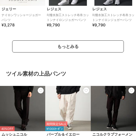
ジェリー
レジェス
レジェス
ナイロンワッシャージョガー
R/撥水加工ストレッチ布帛コッ
R/撥水加工ストレッチ布帛コッ
パンツ
トンナイロンジョガーパンツ
トンナイロンジョガーパンツ
¥3,278
¥9,790
¥9,790
もっとみる
ツイル素材の上品パンツ
期間限定SALE
40%OFF
¥1000ｸｰﾎﾟﾝ
ムッシュニコル
パープル＆イエロー
ニコルクラブフォーメン