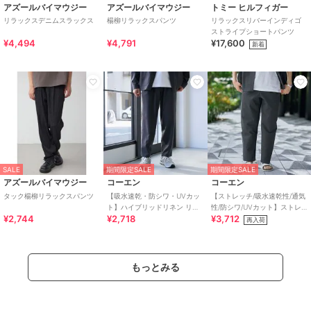
アズールバイマウジー
アズールバイマウジー
トミー ヒルフィガー
リラックスデニムスラックス
楊柳リラックスパンツ
リラックスリバーインディゴ
ストライプショートパンツ
¥4,494
¥4,791
¥17,600
新着
SALE
期間限定SALE
期間限定SALE
アズールバイマウジー
コーエン
コーエン
タック楊柳リラックスパンツ
【吸水速乾・防シワ・UVカッ
【ストレッチ/吸水速乾性/通気
ト】ハイブリッドリネン リラ
性/防シワ/UVカット】ストレ
¥2,744
¥2,718
¥3,712
ックスパンツ
ッチテック メッシュリラック
再入荷
スパンツ（イ
もっとみる