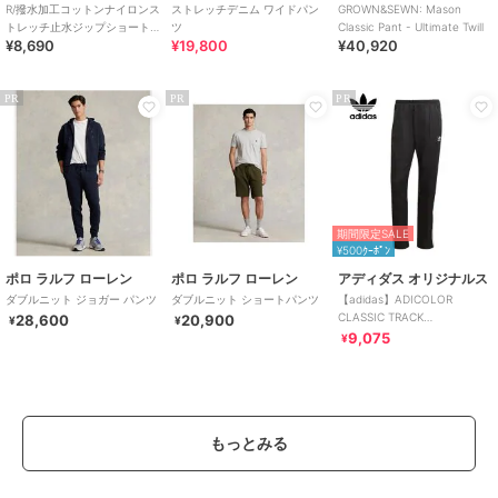
R/撥水加工コットンナイロンス
ストレッチデニム ワイドパン
GROWN&SEWN: Mason
トレッチ止水ジップショート
ツ
Classic Pant - Ultimate Twill
¥8,690
¥19,800
¥40,920
パンツ
PR
PR
PR
期間限定SALE
¥500ｸｰﾎﾟﾝ
ポロ ラルフ ローレン
ポロ ラルフ ローレン
アディダス オリジナルス
ダブルニット ジョガー パンツ
ダブルニット ショートパンツ
【adidas】ADICOLOR
CLASSIC TRACK
28,600
20,900
¥
¥
PANTS［EEP85］
9,075
¥
もっとみる