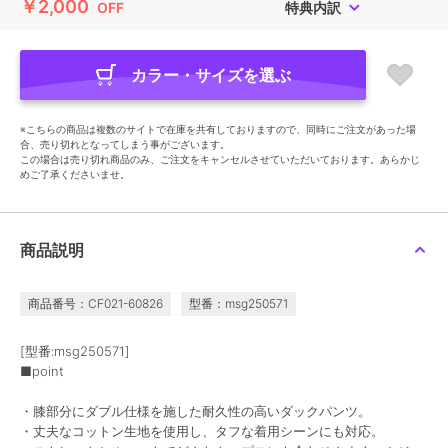
￥2,000
OFF
特典内訳
カラー・サイズを選ぶ
※こちらの商品は複数のサイトで在庫を共有しておりますので、同時にご注文があった場
合、売り切れとなってしまう事がございます。
この場合は売り切れ商品のみ、ご注文をキャンセルさせていただいております。あらかじ
めご了承くださいませ。
商品説明
商品番号：CF021-60826
型番：msg250571
[型番:msg250571]
■point
・膝部分にダブル仕様を施した耐久性の高いダックパンツ。
・丈夫なコットン生地を使用し、タフな着用シーンにも対応。