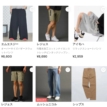
エムエスジー
レジェス
アイモハ
オーバーサイズバギースウェ
R/撥水加工コットンナイロンス
リラックスショートパンツ
ットパンツ
トレッチピンタックジップシ
¥6,600
¥8,690
¥2,959
ョートパンツ
40%OFF
レジェス
ムッシュニコル
シップス