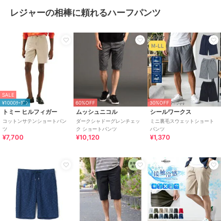
レジャーの相棒に頼れるハーフパンツ
SALE
¥1000ｸｰﾎﾟﾝ
60%OFF
30%OFF
トミー ヒルフィガー
ムッシュニコル
シールワークス
コットンサテンショートパン
ダークシャドーグレンチェッ
ミニ裏毛スウェットショート
ツ
ク ショートパンツ
パンツ
¥7,700
¥10,120
¥1,370