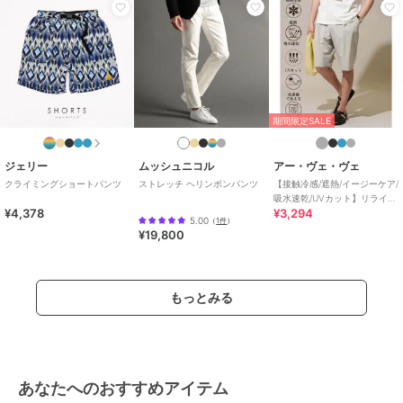
期間限定SALE
ジェリー
ムッシュニコル
アー・ヴェ・ヴェ
クライミングショートパンツ
ストレッチ ヘリンボンパンツ
【接触冷感/遮熱/イージーケア/
吸水速乾/UVカット】リライ
¥4,378
¥3,294
ト １タックハーフパンツ
5.00
（
1件
）
¥19,800
もっとみる
あなたへのおすすめアイテム