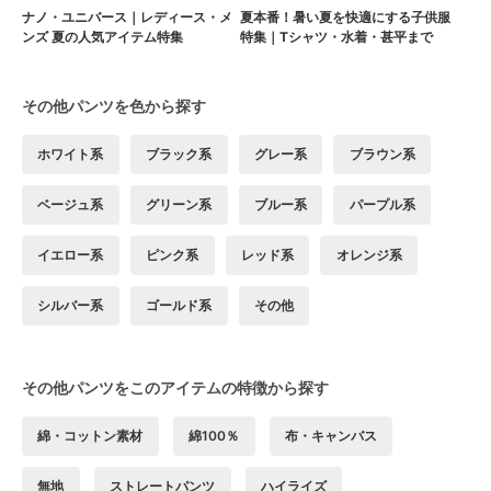
ナノ・ユニバース｜レディース・メ
夏本番！暑い夏を快適にする子供服
ンズ 夏の人気アイテム特集
特集｜Tシャツ・水着・甚平まで
その他パンツを色から探す
ホワイト系
ブラック系
グレー系
ブラウン系
ベージュ系
グリーン系
ブルー系
パープル系
イエロー系
ピンク系
レッド系
オレンジ系
シルバー系
ゴールド系
その他
その他パンツをこのアイテムの特徴から探す
綿・コットン素材
綿100％
布・キャンバス
無地
ストレートパンツ
ハイライズ