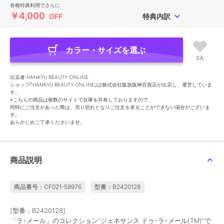
各種特典利用でさらに
￥4,000
OFF
特典内訳
カラー・サイズを選ぶ
2人
出店者:HANKYU BEAUTY ONLINE
ショップ｢HANKYU BEAUTY ONLINE｣は株式会社阪急阪神百貨店が出店し、運営していま
す。
※こちらの商品は複数のサイトで在庫を共有しておりますので、
同時にご注文があった際は、売り切れとなりご注文を承ることができない場合がございま
す。
あらかじめご了承くださいませ。
商品説明
商品番号：CF021-59976
型番：B2420128
[型番：B2420128]
「ラ･メール」のコレクション“ジェネサンス ドゥ･ラ･メール(TM)”で