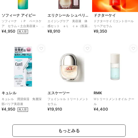
ソフィーナ アイピー
エリクシール シュペリエル
ドクターケイ
ソフィーナ ｉＰ ベースケ
エイジングケア 美容液 体
ドクターケイ Cコントロール
ア セラム＜土台美容液＞
感セット ａＬ ｃａ（医薬
リペアセラム
¥4,950
¥8,910
¥9,350
レフィル９０Ｇ
部外品）
再入荷
キュレル
エスケーツー
RMK
キュレル 潤浸保湿 角層深
フェイシャル トリートメント
Wトリートメントオイル クー
部バリア美容液
セラム
ル
¥4,950
¥19,910
¥4,400
再入荷
もっとみる