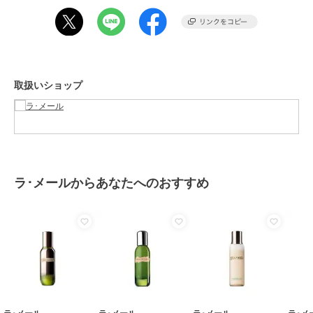
性別タイプ
レディース
スキンケア
／
美容液・オイル
カラー
-
サイズ
-
取扱いショップ
素材
-
商品のお取り扱い方法
原産国
-
ラ･メールからあなたへのおすすめ