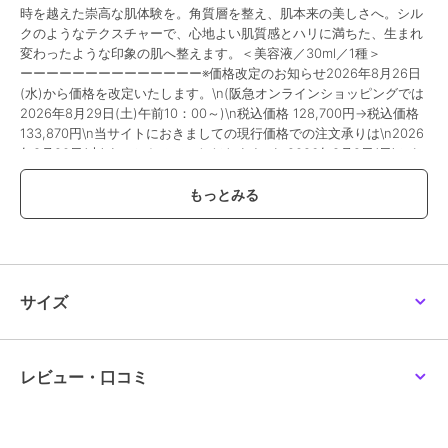
時を越えた崇高な肌体験を。角質層を整え、肌本来の美しさへ。シル
クのようなテクスチャーで、心地よい肌質感とハリに満ちた、生まれ
変わったような印象の肌へ整えます。＜美容液／30ml／1種＞
ーーーーーーーーーーーーーー※価格改定のお知らせ2026年8月26日
(水)から価格を改定いたします。\n(阪急オンラインショッピングでは
2026年8月29日(土)午前10：00～)\n税込価格 128,700円→税込価格
133,870円\n当サイトにおきましての現行価格での注文承りは\n2026
年8月20日(木)までとさせていただきます。\n2026年8月9日(日)から
2026年8月20日(木)は、こちらで掲載の商品につきまして\nお届け日
のご指定をお伺いする事ができません。\nまた、お支払方法につきま
しては、\nクレジットカード・Amazon Payのみとなります。\n店頭
受取りサービス、コンビ二・郵便局での受取サービスはご利用いただ
けません。\nあしからず、ご了承くださいませ。
除外
サイズ
この商品は、不良品のみ返品を承ります
ブランド
ラ･メール
レビュー・口コミ
ショップ
ラ･メール
商品カテゴリ
スキンケア
／
美容液・オイル