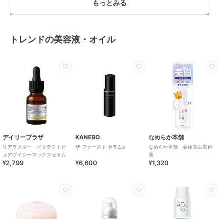
もっとみる
トレンドの美容液・オイル
デイリープラザ
KANEBO
なめらか本舗
リアラスター ビタテクトピ
ザ ファースト セラムa
なめらか本舗 薬用美白美容
ュアブイシーマックスセラム
液
¥2,799
¥6,600
¥1,320