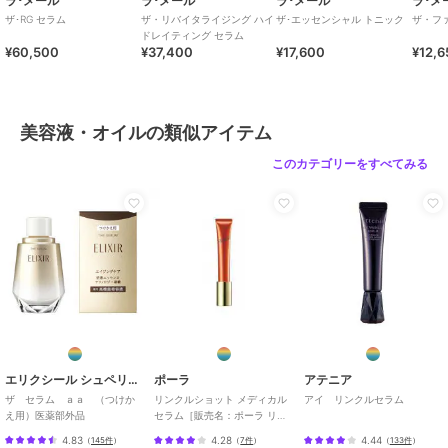
ラ･メール
ラ･メール
ラ･メール
ラ･メ
ザ･RG セラム
ザ・リバイタライジング ハイ
ザ･エッセンシャル トニック
ザ・フ
ドレイティング セラム
¥60,500
¥37,400
¥17,600
¥12,6
美容液・オイルの類似アイテム
このカテゴリーをすべてみる
エリクシール シュペリエル
ポーラ
アテニア
ザ セラム ａａ （つけか
リンクルショット メディカル
アイ リンクルセラム
え用）医薬部外品
セラム［販売名：ポーラ リン
クルショット
4.83
4.28
4.44
（
145件
）
（
7件
）
（
133件
）