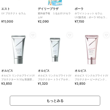
エスト
デイリープラザ
ポーラ
UV プロテクト セラム
紫外線予報 うるおすUVセラ
ホワイトショット セラム
ムM
UV[販売名：ポーラ WSセラム
¥11,000
¥2,090
¥7,150
UV][医薬部外品]
オルビス
オルビス
オルビス
オルビス リンクルブライトUV
オルビス リンクルブライトUV
オルビス リンクルブライトUV
プロテクター N 50g 医薬部外
プロテクター トライアルサイ
プロテクター ピーチピンク
¥3,850
¥1,320
¥3,850
品（顔用日焼け止め）
ズ 15g 医薬部外品 （顔用日焼
50g 医薬部外品 （顔用日焼け
け止め）
止め）
もっとみる