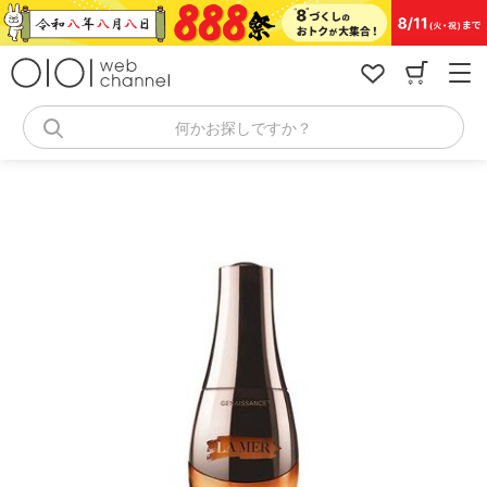
コ
ン
テ
ン
ツ
へ
何かお探しですか？
ス
キ
ッ
プ