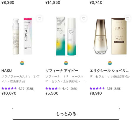
¥8,360
¥14,850
¥3,740
HAKU
ソフィーナ アイピー
エリクシール シュペリエル
メラノフォーカスＩＶ（レフ
ソフィーナ ｉＰ ベースケ
ザ セラム ａａ(医薬部外品)
ィル）医薬部外品
ア セラム＜土台美容液＞
９０Ｇ
4.75
4.40
4.58
（
153件
）
（
66件
）
（
94件
）
¥10,670
¥5,500
¥8,910
もっとみる