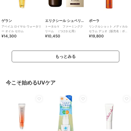
ゲラン
エリクシール シュペリエル
ポーラ
アベイユ ロイヤル ウォータリ
トータルＶ ファーミングク
リンクルショット メディカル
ー オイル セロム
リーム （つけかえ用）
セラム デュオ［販売名：ポー
¥14,300
¥10,450
¥19,800
ラ リンクルシ
もっとみる
今こそ始めるUVケア