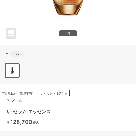
1/1
-
-
△
不良品以外【返品不可】
ノベルティ抽選対象
ラ･メール
ザ･セラム エッセンス
128,700
￥
税込