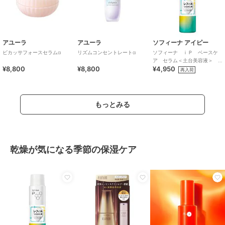
アユーラ
アユーラ
ソフィーナ アイピー
ビカッサフォースセラムα
リズムコンセントレートα
ソフィーナ ｉＰ ベースケ
ア セラム＜土台美容液＞
¥8,800
¥8,800
¥4,950
レフィル９０Ｇ
再入荷
もっとみる
乾燥が気になる季節の保湿ケア