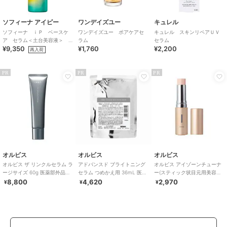
ソフィーナ アイピー
ワンデイズユー
キュレル
ソフィーナ ｉＰ ベースケ
ワンデイズユー ポアケアセ
キュレル スキンリペアＵＶ
ア セラム＜土台美容液＞
ラム
セラム
¥9,350
¥1,760
¥2,200
レフィル１８０Ｇ
再入荷
PR
PR
PR
オルビス
オルビス
オルビス
オルビス ザ リンクルセラム ラ
アドバンスド ブライトニング
オルビス アイゾーンチューナ
ージサイズ 60g 医薬部外品
セラム つめかえ用 36mL 医薬
ー(スティック状目元用美容
（シワ改善美容液）
部外品
液）
8,800
4,620
2,970
¥
¥
¥