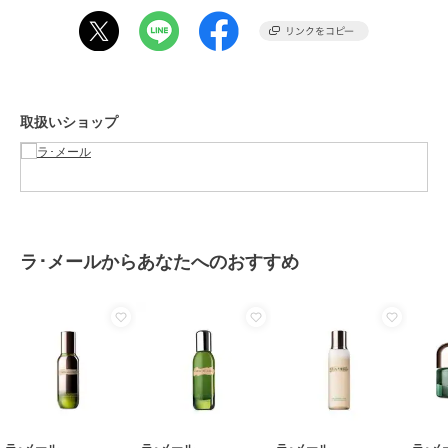
性別タイプ
レディース
スキンケア
／
美容液・オイル
カラー
-
サイズ
-
取扱いショップ
素材
-
商品のお取り扱い方法
原産国
-
ラ･メールからあなたへのおすすめ