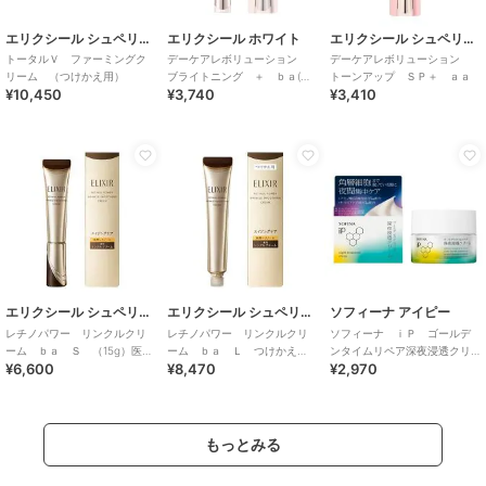
エリクシール シュペリエル
エリクシール ホワイト
エリクシール シュペリエル
トータルＶ ファーミングク
デーケアレボリューション
デーケアレボリューション
リーム （つけかえ用）
ブライトニング ＋ ｂａ(医
トーンアップ ＳＰ＋ ａａ
¥10,450
¥3,740
¥3,410
薬部外品)
エリクシール シュペリエル
エリクシール シュペリエル
ソフィーナ アイピー
レチノパワー リンクルクリ
レチノパワー リンクルクリ
ソフィーナ ｉＰ ゴールデ
ーム ｂａ Ｓ （15g）医薬
ーム ｂａ Ｌ つけかえ
ンタイムリペア深夜浸透クリ
¥6,600
¥8,470
¥2,970
部外品
用 （レフィル）医薬部外品
ーム
もっとみる