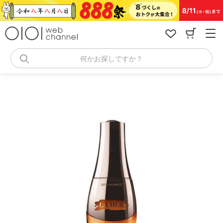
コ
ン
テ
ン
ツ
へ
何かお探しですか？
ス
キ
ッ
プ