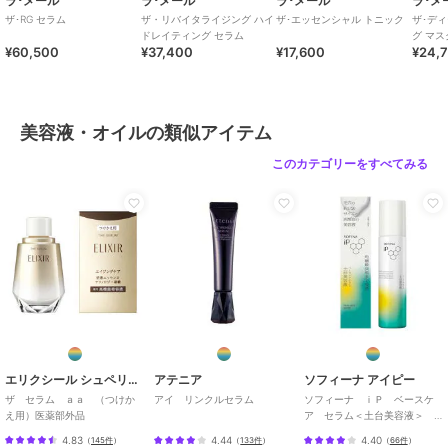
ラ･メール
ラ･メール
ラ･メール
ラ･メ
ザ･RG セラム
ザ・リバイタライジング ハイ
ザ･エッセンシャル トニック
ザ･デ
ドレイティング セラム
グ マス
¥60,500
¥37,400
¥17,600
¥24,
美容液・オイルの類似アイテム
このカテゴリーをすべてみる
エリクシール シュペリエル
アテニア
ソフィーナ アイピー
ザ セラム ａａ （つけか
アイ リンクルセラム
ソフィーナ ｉＰ ベースケ
え用）医薬部外品
ア セラム＜土台美容液＞
９０Ｇ
4.83
4.44
4.40
（
145件
）
（
133件
）
（
66件
）