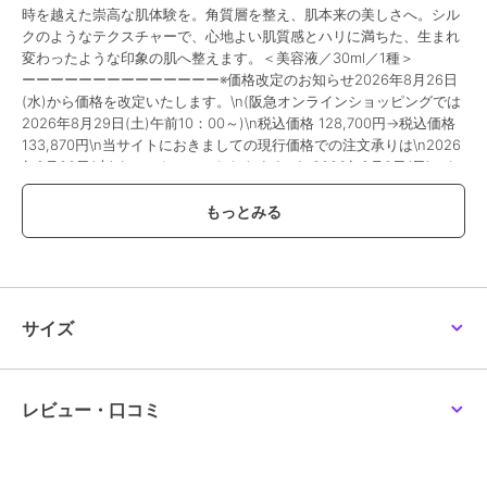
時を越えた崇高な肌体験を。角質層を整え、肌本来の美しさへ。シル
クのようなテクスチャーで、心地よい肌質感とハリに満ちた、生まれ
変わったような印象の肌へ整えます。＜美容液／30ml／1種＞
ーーーーーーーーーーーーーー※価格改定のお知らせ2026年8月26日
(水)から価格を改定いたします。\n(阪急オンラインショッピングでは
2026年8月29日(土)午前10：00～)\n税込価格 128,700円→税込価格
133,870円\n当サイトにおきましての現行価格での注文承りは\n2026
年8月20日(木)までとさせていただきます。\n2026年8月9日(日)から
2026年8月20日(木)は、こちらで掲載の商品につきまして\nお届け日
のご指定をお伺いする事ができません。\nまた、お支払方法につきま
しては、\nクレジットカード・Amazon Payのみとなります。\n店頭
受取りサービス、コンビ二・郵便局での受取サービスはご利用いただ
けません。\nあしからず、ご了承くださいませ。
除外
サイズ
この商品は、不良品のみ返品を承ります
ブランド
ラ･メール
レビュー・口コミ
ショップ
ラ･メール
商品カテゴリ
スキンケア
／
美容液・オイル