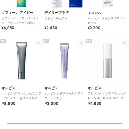
ソフィーナ アイピー
デイリープラザ
キュレル
ソフィーナ ｉＰ ベースケ
リポピールセラム
キュレル スキンリペアＵＶ
ア セラム＜土台美容液＞
セラム
¥4,950
¥2,480
¥2,200
レフィル９０Ｇ
PR
PR
PR
オルビス
オルビス
オルビス
オルビス ザ リンクルセラム ラ
オルビス レチフォーカス アイ
アドバンスド ブライトニング
ージサイズ 60g 医薬部外品
クリーム 15g
セラム ボトル入り 36mL 医薬
（シワ改善美容液）
部外品
8,800
3,300
4,950
¥
¥
¥