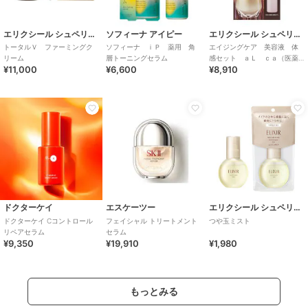
エリクシール シュペリエル
ソフィーナ アイピー
エリクシール シュペリエル
トータルＶ ファーミングク
ソフィーナ ｉＰ 薬用 角
エイジングケア 美容液 体
リーム
層トーニングセラム
感セット ａＬ ｃａ（医薬
¥11,000
¥6,600
¥8,910
部外品）
ドクターケイ
エスケーツー
エリクシール シュペリエル
ドクターケイ Cコントロール
フェイシャル トリートメント
つや玉ミスト
リペアセラム
セラム
¥9,350
¥19,910
¥1,980
もっとみる