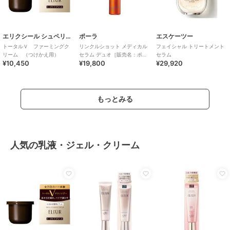
エリクシール シュペリエル
ポーラ
エスケーツー
トータルＶ ファーミングク
リンクルショット メディカル
フェイシャル トリートメント
リーム （つけかえ用）
セラム デュオ［販売名：ポー
セラム
¥10,450
¥19,800
¥29,920
ラ リンクルシ
もっとみる
人気の乳液・ジェル・クリーム