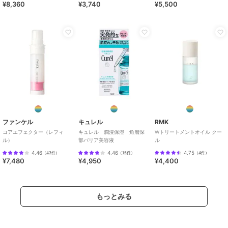
¥8,360
¥3,740
¥5,500
ファンケル
キュレル
RMK
コアエフェクター（レフィ
キュレル 潤浸保湿 角層深
Wトリートメントオイル クー
ル）
部バリア美容液
ル
4.46
4.46
4.75
（
43件
）
（
15件
）
（
4件
）
¥7,480
¥4,950
¥4,400
もっとみる