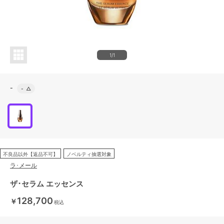
1/1
-
-
△
不良品以外【返品不可】
ノベルティ抽選対象
ラ･メール
ザ･セラム エッセンス
128,700
￥
税込