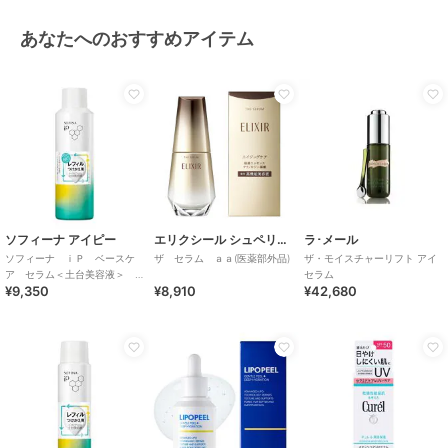
あなたへのおすすめアイテム
ソフィーナ アイピー
エリクシール シュペリエル
ラ･メール
ソフィーナ ｉＰ ベースケ
ザ セラム ａａ(医薬部外品)
ザ・モイスチャーリフト アイ
ア セラム＜土台美容液＞
セラム
¥9,350
¥8,910
¥42,680
レフィル１８０Ｇ