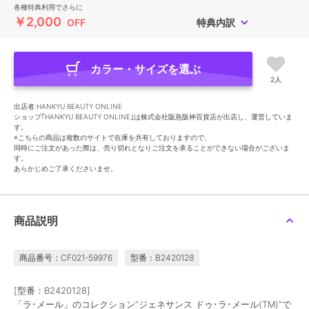
各種特典利用でさらに
￥2,000
OFF
特典内訳
カラー・サイズを選ぶ
2人
出店者:HANKYU BEAUTY ONLINE
ショップ｢HANKYU BEAUTY ONLINE｣は株式会社阪急阪神百貨店が出店し、運営していま
す。
※こちらの商品は複数のサイトで在庫を共有しておりますので、
同時にご注文があった際は、売り切れとなりご注文を承ることができない場合がございま
す。
あらかじめご了承くださいませ。
商品説明
商品番号：CF021-59976
型番：B2420128
[型番：B2420128]
「ラ･メール」のコレクション“ジェネサンス ドゥ･ラ･メール(TM)”で