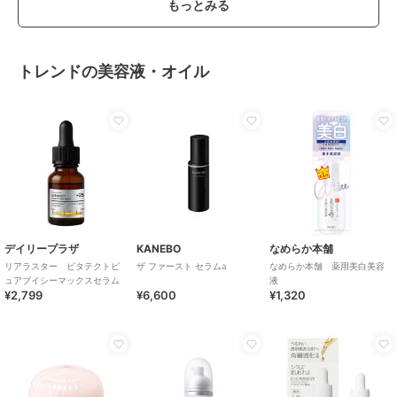
もっとみる
トレンドの美容液・オイル
デイリープラザ
KANEBO
なめらか本舗
リアラスター ビタテクトピ
ザ ファースト セラムa
なめらか本舗 薬用美白美容
ュアブイシーマックスセラム
液
¥2,799
¥6,600
¥1,320