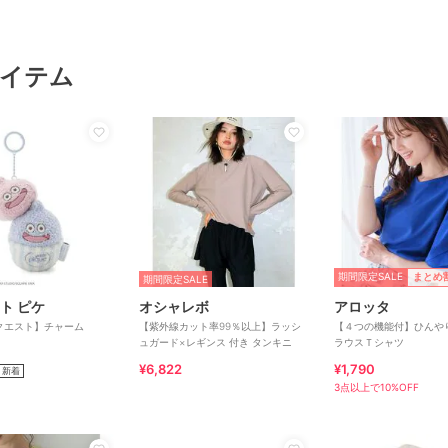
イテム
期間限定SALE
まとめ
期間限定SALE
ト ピケ
オシャレボ
アロッタ
クエスト】チャーム
【紫外線カット率99％以上】ラッシ
【４つの機能付】ひんや
ュガード×レギンス 付き タンキニ
ラウスＴシャツ
¥6,822
¥1,790
新着
3点以上で10%OFF