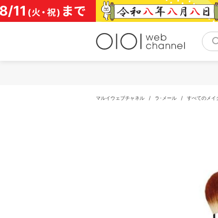
コ
ン
テ
ン
ツ
へ
ス
キ
ッ
プ
マルイウェブチャネル
/
ラ･メール
/
すべてのメイ