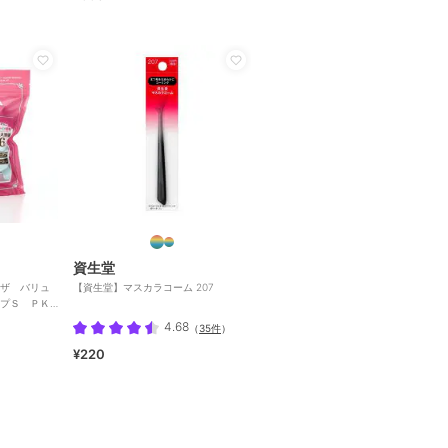
資生堂
ザ バリュ
【資生堂】マスカラコーム 207
プＳ ＰＫ
4.68
（
35件
）
¥220