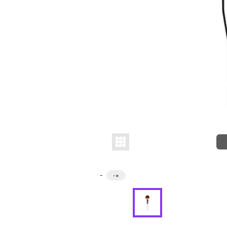
-
-
×