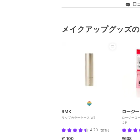
口
メイクアップグッズの
RMK
ロージー
リップカラーケース WS
ロージーロ
２P
4.70
（
37件
）
¥1,100
¥638