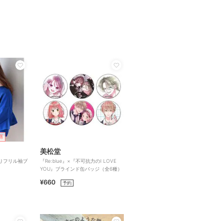
割
美松堂
りフリル袖ブ
『Re:blue』×『不可抗力のI LOVE
YOU』ブラインド缶バッジ（全6種）
¥660
予約