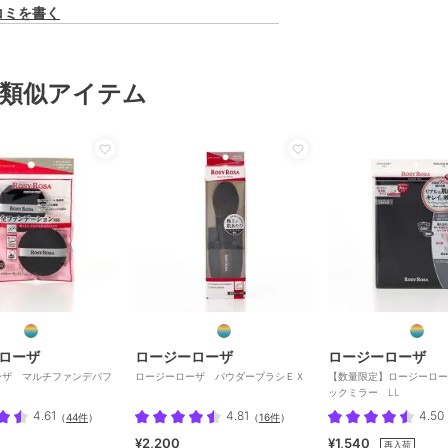
コミを書く
類似アイテム
ローザ
ロージーローザ
ロージーローザ
ーザ マルチファンデパフ
ロージーローザ パウダーブラシＥＸ
【数量限定】ロージーロー
ックミラー LL
4.61
4.81
4.50
（
44件
）
（
16件
）
¥2,200
¥1,540
再入荷