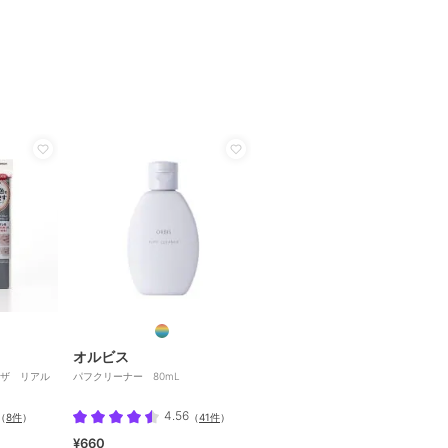
オルビス
ザ リアル
パフクリーナー 80mL
4.56
（
8件
）
（
41件
）
¥660