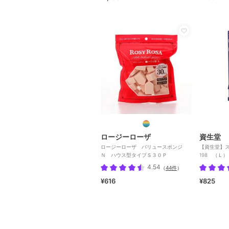
ロージーローザ
資生堂
ロージーローザ バリュースポンジ
【資生堂】
Ｎ ハウス型タイプＳ３０Ｐ
198 （Ｌ）
4.54
（
44件
）
¥616
¥825