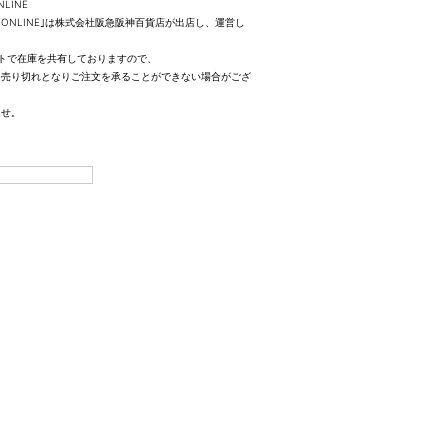
NLINE
UTY ONLINE｣は株式会社阪急阪神百貨店が出店し、運営し
トで在庫を共有しておりますので、
、売り切れとなりご注文を承ることができない場合がござ
ませ。