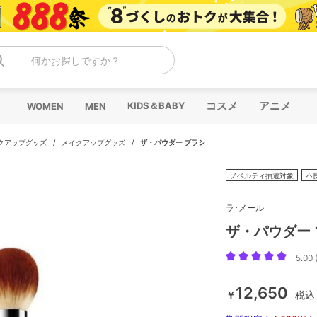
何かお探しですか？
コスメ
アニメ
KIDS＆BABY
WOMEN
MEN
クアップグッズ
/
メイクアップグッズ
/
ザ・パウダー ブラシ
ノベルティ抽選対象
不
ラ･メール
ザ・パウダー
5.00 
12,650
￥
税込