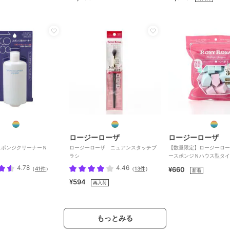
ロージーローザ
ロージーローザ
スポンジクリーナーＮ
ロージーローザ ニュアンスタッチブ
【数量限定】ロージーロー
ラシ
ースポンジＮハウス型タイ
＆ＢＬ
4.78
4.46
（
41件
）
（
13件
）
¥660
新着
¥594
再入荷
もっとみる