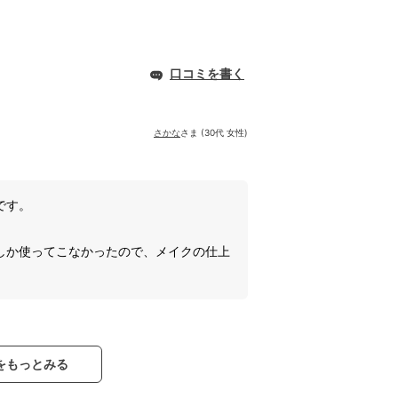
口コミを書く
さかな
さま (30代 女性)
です。
しか使ってこなかったので、メイクの仕上
をもっとみる