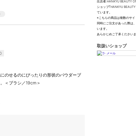
出店者:HANKYU BEAUTY O
ショップ｢HANKYU BEA
ています。
※こちらの商品は複数のサイ
同時にご注文があった際は
います。
あらかじめご了承ください
取扱いショップ
0
肌にのせるのにぴったりの形状のパウダーブ
。＜ブラシ／19cm＞
す