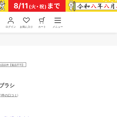
ログイン
お気に入り
カート
メニュー
良品以外【返品不可】
 ブラシ
(
1件の口コミ
)