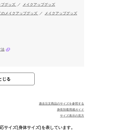
ップグッズ
／
メイクアップグッズ
てのメイクアップグッズ
／
メイクアップグッズ
方法
とじる
過去注文商品のサイズを参照する
身長別着用感ガイド
サイズ表示の見方
対応サイズ[身体サイズ]を表しています。