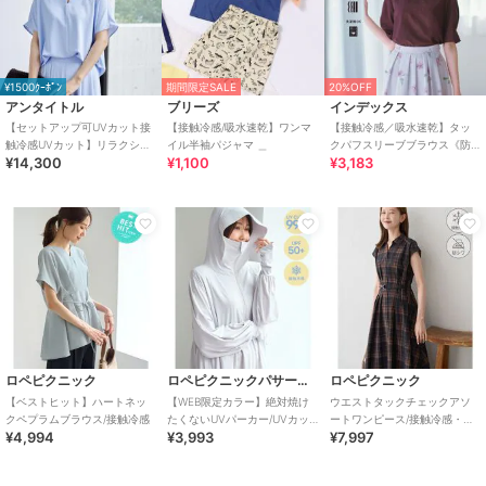
¥1500ｸｰﾎﾟﾝ
期間限定SALE
20%OFF
アンタイトル
ブリーズ
インデックス
【セットアップ可UVカット接
【接触冷感/吸水速乾】ワンマ
【接触冷感／吸水速乾】タッ
触冷感UVカット】リラクシー
イル半袖パジャマ ＿
クパフスリーブブラウス《防
¥14,300
¥1,100
¥3,183
キーVネックブラウス
シワ／洗濯機OK／XS～3L／
8col》
ロペピクニック
ロペピクニックパサージュ
ロペピクニック
【ベストヒット】ハートネッ
【WEB限定カラー】絶対焼け
ウエストタックチェックアソ
クペプラムブラウス/接触冷感
たくないUVパーカー/UVカッ
ートワンピース/接触冷感・防
¥4,994
¥3,993
¥7,997
ト・接触冷感
シワ・リンクコーデ