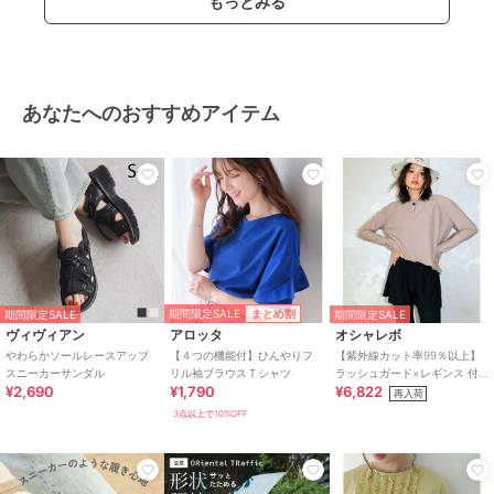
もっとみる
あなたへのおすすめアイテム
期間限定SALE
まとめ割
期間限定SALE
期間限定SALE
ヴィヴィアン
アロッタ
オシャレボ
やわらかソールレースアップ
【４つの機能付】ひんやりフ
【紫外線カット率99％以上】
スニーカーサンダル
リル袖ブラウスＴシャツ
ラッシュガード×レギンス 付
¥2,690
¥1,790
¥6,822
き タンキニ
再入荷
3点以上で10%OFF