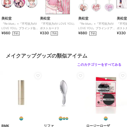
美松堂
美松堂
美松堂
美松
『Re:blue』×『不可抗力のI
『不可抗力のI LOVE YOU』
『Re:blue』×『不可抗力のI
『不可抗
LOVE YOU』ブラインド缶バ
ポストカード3
LOVE YOU』ブラインドアク
ポスト
¥660
¥330
¥880
¥330
ッジ（全6種）
リルキーホルダー（全6種）
予約
予約
予約
メイクアップグッズの類似アイテム
このカテゴリーをすべてみる
RMK
リファ
ロージーローザ