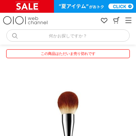
コ
ン
テ
ン
ツ
へ
何かお探しですか？
ス
キ
ッ
この商品はただいま売り切れです
プ