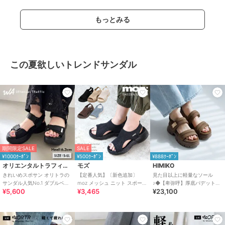
もっとみる
この夏欲しいトレンドサンダル
期間限定SALE
SALE
¥1000ｸｰﾎﾟﾝ
¥500ｸｰﾎﾟﾝ
¥888ｸｰﾎﾟﾝ
オリエンタルトラフィック
モズ
HIMIKO
きれいめスポサン オリトラの
【定番人気】〔新色追加〕
見た目以上に軽量なソール
サンダル人気No.1 ダブルベル
moz メッシュ ニット スポーツ
♪◆【卑弥呼】厚底パデットサ
¥5,600
¥3,465
¥23,100
ト スポーツサンダル /42207
サンダル
ンダル/661201