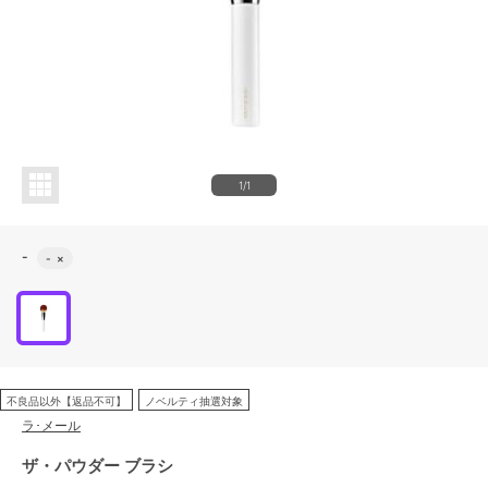
1/1
-
-
×
不良品以外【返品不可】
ノベルティ抽選対象
ラ･メール
ザ・パウダー ブラシ