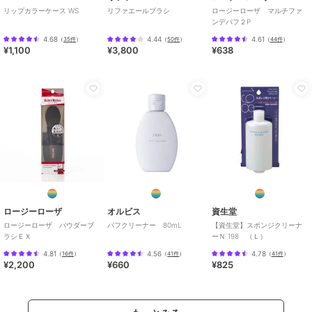
リップカラーケース WS
リファエールブラシ
ロージーローザ マルチファ
ンデパフ２P
4.68
4.44
4.61
（
35件
）
（
50件
）
（
44件
）
¥1,100
¥3,800
¥638
ロージーローザ
オルビス
資生堂
ロージーローザ パウダーブ
パフクリーナー 80mL
【資生堂】スポンジクリーナ
ラシＥＸ
ーＮ 198 （Ｌ）
4.81
4.56
4.78
（
16件
）
（
41件
）
（
41件
）
¥2,200
¥660
¥825