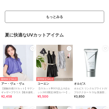
もっとみる
夏に快適なUVカットアイテム
期間限定SALE
期間限定SALE
アー・ヴェ・ヴェ
コーエン
オルビス
【接触冷感/UVカット】サテン
【UVカット率90%以上/4点セ
オルビス リンクルブライトUV
ギャザーブラウス【吸水速乾/
ット/WEB限定/体型カバー】シ
プロテクター N 50g 医薬部外
¥2,458
¥5,500
¥3,850
イージーケア】
ュシュ付きアソートスイムウ
品（顔用日焼け止め）
エア（イン