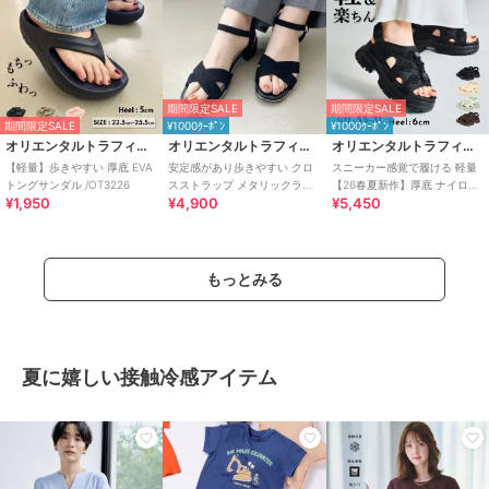
期間限定SALE
期間限定SALE
期間限定SALE
¥1000ｸｰﾎﾟﾝ
¥1000ｸｰﾎﾟﾝ
オリエンタルトラフィック
オリエンタルトラフィック
オリエンタルトラフィック
【軽量】歩きやすい 厚底 EVA
安定感があり歩きやすい クロ
スニーカー感覚で履ける 軽量
トングサンダル /OT3226
スストラップ メタリックライ
【26春夏新作】厚底 ナイロン
¥1,950
¥4,900
¥5,450
ン サンダル /55201
スポーツサンダル /OT3232
もっとみる
夏に嬉しい接触冷感アイテム