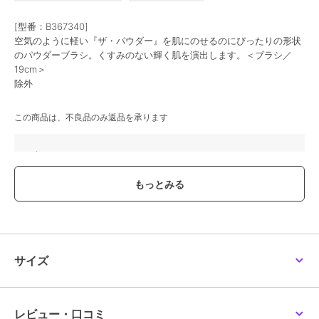
[型番：B367340]
空気のように軽い『ザ・パウダー』を肌にのせるのにぴったりの形状
のパウダーブラシ。くすみのない輝く肌を演出します。＜ブラシ／
19cm＞
除外
この商品は、不良品のみ返品を承ります
ブランド
ラ･メール
ショップ
ラ･メール
商品カテゴリ
すべてのメイクアップグッズ
／
メイクアップグッズ
性別タイプ
レディース
すべてのメイクアップグッズ
／
サイズ
メイクアップグッズ
カラー
-
サイズ
-
レビュー・口コミ