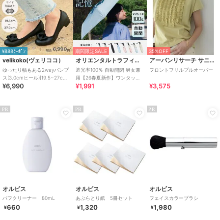
¥888ｸｰﾎﾟﾝ
期間限定SALE
35%OFF
velikoko(ヴェリココ）
オリエンタルトラフィック
アーバンリサーチ サニーレーベル
ゆったり幅もある2wayパンプ
遮光率100％ 自動開閉 男女兼
フロントフリルプルオーバー
ス(3.0cmヒール)[19.5~27cm]
用【26春夏新作】ワンタッチ
¥6,990
¥1,991
¥3,575
ラクチンきれいシューズ
晴雨兼用 折りたたみ傘 /G-
0601
PR
PR
PR
オルビス
オルビス
オルビス
パフクリーナー 80mL
あぶらとり紙 5冊セット
フェイスカラーブラシ
660
1,320
1,980
¥
¥
¥