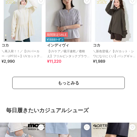
期間限定SALE
¥1888ｸｰﾎﾟﾝ
コカ
インディヴィ
コカ
＼再入荷！！／【UVパーカ
【UVケア／吸汗速乾／着映
＼新色登場／【UVカット・シ
ー・UPF50＋】UVカットティ
え】フリルピンタックブラウ
ワになりにくい】バッグギャ
¥2,990
¥11,220
¥1,989
アードパーカー 全4色
ス
ザーUVパーカー 全4色
もっとみる
毎日履きたいカジュアルシューズ