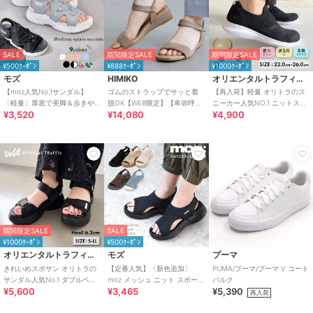
SALE
期間限定SALE
期間限定SALE
¥500ｸｰﾎﾟﾝ
¥888ｸｰﾎﾟﾝ
¥1000ｸｰﾎﾟﾝ
モズ
HIMIKO
オリエンタルトラフィック
【moz人気No.1サンダル】
ゴムのストラップでサッと着
【再入荷】軽量 オリトラのス
〔軽量〕厚底で美脚＆歩きや
脱OK【WEB限定】【卑弥呼
ニーカー人気NO.1 ニットスニ
¥3,520
¥14,080
¥4,900
すい！疲れにくいフィット感
26SS】ゴムストラップサンダ
ーカー スリッポン /3709
のスポーツサンダル
ル/661250
期間限定SALE
SALE
¥1000ｸｰﾎﾟﾝ
¥500ｸｰﾎﾟﾝ
オリエンタルトラフィック
モズ
プーマ
きれいめスポサン オリトラの
【定番人気】〔新色追加〕
PUMA/プーマ/プーマ V コート
サンダル人気No.1 ダブルベル
moz メッシュ ニット スポーツ
バルク
¥5,600
¥3,465
¥5,390
ト スポーツサンダル /42207
サンダル
再入荷