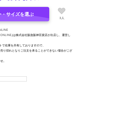
ー・サイズを選ぶ
3人
NLINE
UTY ONLINE｣は株式会社阪急阪神百貨店が出店し、運営し
トで在庫を共有しておりますので、
、売り切れとなりご注文を承ることができない場合がござ
ませ。