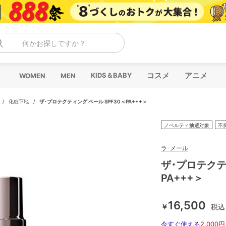
何かお探しですか？
コスメ
アニメ
KIDS＆BABY
WOMEN
MEN
/
化粧下地
/
ザ･プロテクティング ベール SPF30＜PA+++＞
ノベルティ抽選対象
不
ラ･メール
ザ･プロテクテ
PA+++＞
16,500
￥
税込
今すぐ使える
2,000円