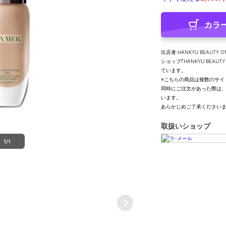
カラ
出店者:HANKYU BEAUTY O
ショップ｢HANKYU BEA
ています。
※こちらの商品は複数のサイ
同時にご注文があった際は
います。
あらかじめご了承ください
取扱いショップ
1/1