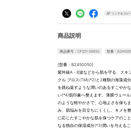
商品説明
商品番号：CF021-59930
型番：B24500
[型番：B2450050]
紫外線A・B波などから肌を守る、スキ
クル ブロス(TM)(*2)と2種類の海藻
を跳ね返すような潤いのあるすこやか
い(*4)肌印象へ整えます。薄膜ヴェ
のような軽やかさで、心地よさを保ち
み、肌悩みを目立ちにくくし、キメを整え
に応じたすこやかな肌を保つケアのこと(
なる独自の保湿成分(*3)潤いを与えるこ