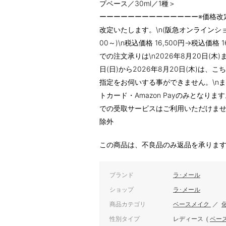
プベース／30ml／1種＞
ーーーーーーーーーーーーーー※価格改定
改定いたします。\n(阪急オンラインショ
00～)\n税込価格 16,500円→税込価
での注文承りは\n2026年8月20日(木
日(日)から2026年8月20日(木)は
指定をお伺いする事ができません。\n
トカード・Amazon Payのみとなり
での受取サービスはご利用いただけませ
除外
この商品は、不良品のみ返品を承りま
ブランド
ラ･メール
ショップ
ラ･メール
商品カテゴリ
ベースメイク
／
性別タイプ
レディース
(
ベー