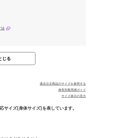
方法
とじる
過去注文商品のサイズを参照する
身長別着用感ガイド
サイズ表示の見方
対応サイズ[身体サイズ]を表しています。