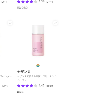
4.38
（
9件
）
（
21件
）
¥3,080
セザンヌ
ラベンダー
セザンヌ皮脂テカリ防止下地 ピンク
ベージュ
4.47
（
13件
）
（
150件
）
¥660