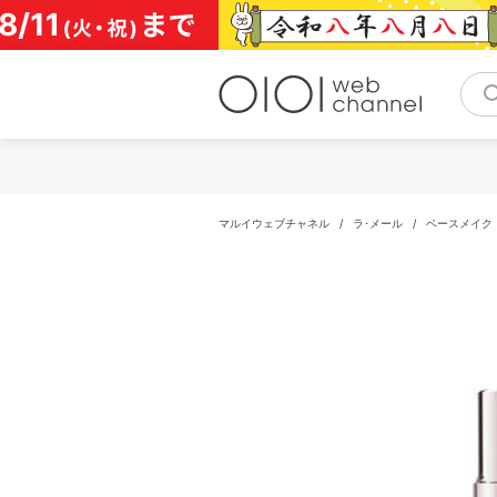
コ
ン
テ
ン
ツ
へ
ス
キ
ッ
プ
マルイウェブチャネル
/
ラ･メール
/
ベースメイク