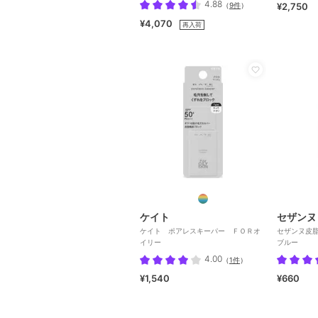
4.88
（
9件
）
¥2,750
¥4,070
再入荷
ケイト
セザンヌ
ケイト ポアレスキーパー ＦＯＲオ
セザンヌ皮
イリー
ブルー
4.00
（
1件
）
¥1,540
¥660