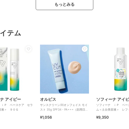
もっとみる
イテム
ナ アイピー
オルビス
ソフィーナ アイ
 ｉＰ ベースケア セラ
サンスクリーン(R)オンフェイス モイ
ソフィーナ ｉＰ ベー
容液＞ ９０Ｇ
スト 35g SPF34・PA+++（顔用日焼
ム＜土台美容液＞ レフ
け止め）
¥1,056
¥9,350