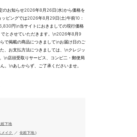
のお知らせ2026年8月26日(水)から価格を
ッピングでは2026年8月29日(土)午前10：
格 16,830円\n当サイトにおきましての現行価格
)までとさせていただきます。\n2026年8月9
、こちらで掲載の商品につきまして\nお届け日のご
また、お支払方法につきましては、\nクレジッ
ます。\n店頭受取りサービス、コンビ二・郵便局
ん。\nあしからず、ご了承くださいませ。
す
化粧下地
スメイク
／
化粧下地
)