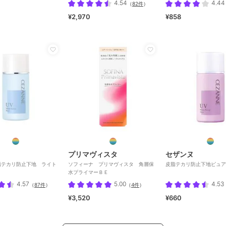
4.54
4.44
（
82件
）
¥2,970
¥858
プリマヴィスタ
セザンヌ
脂テカリ防止下地 ライト
ソフィーナ プリマヴィスタ 角層保
皮脂テカリ防止下地ピュア
水プライマーＢＥ
4.57
5.00
4.53
（
87件
）
（
4件
）
¥3,520
¥660