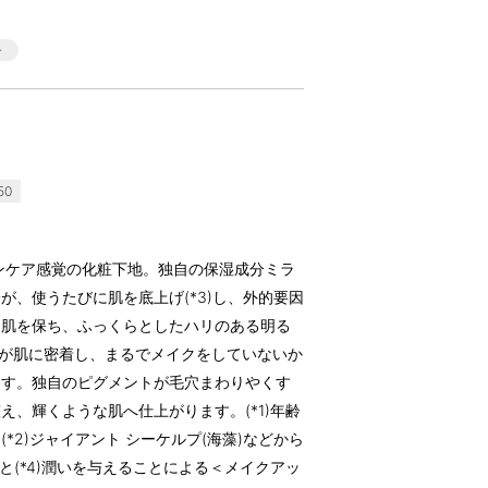
50
ンケア感覚の化粧下地。独自の保湿成分ミラ
成分が、使うたびに肌を底上げ(*3)し、外的要因
な肌を保ち、ふっくらとしたハリのある明る
ールが肌に密着し、まるでメイクをしていないか
ます。独自のピグメントが毛穴まわりやくす
、輝くような肌へ仕上がります。(*1)年齢
*2)ジャイアント シーケルプ(海藻)などから
と(*4)潤いを与えることによる＜メイクアッ