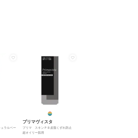
プリマヴィスタ
チュラルベー
プリマ スキンＰＢ皮脂くずれ防止
超オイリー肌用