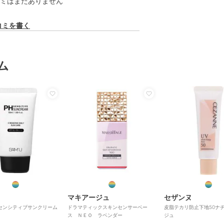
ミはまだありません
コミを書く
ム
マキアージュ
セザンヌ
センシティブサンクリーム
ドラマティックスキンセンサーベー
皮脂テカリ防止下地50ナ
ス ＮＥＯ ラベンダー
ジュ