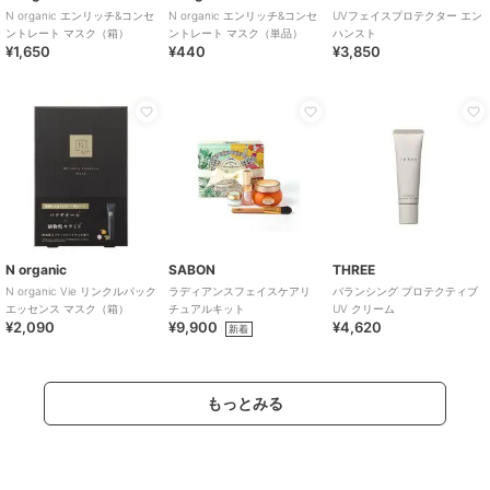
N organic エンリッチ&コンセ
N organic エンリッチ&コンセ
UVフェイスプロテクター エン
ントレート マスク（箱）
ントレート マスク（単品）
ハンスト
¥1,650
¥440
¥3,850
N organic
SABON
THREE
N organic Vie リンクルパック
ラディアンスフェイスケアリ
バランシング プロテクティブ
エッセンス マスク（箱）
チュアルキット
UV クリーム
¥2,090
¥9,900
¥4,620
新着
もっとみる