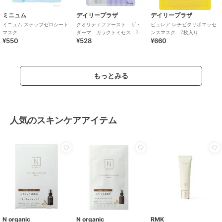
ミニュム
デイリープラザ
デイリープラザ
ミニュム ステップゼロシート
クオリティファースト ザ・
ピュレア レチビタリポエッセ
マスク
ダーマ ガラクトミセス 7枚
ンスマスク 7枚入り
¥550
¥528
¥660
入り
もっとみる
人気のスキンケアアイテム
N organic
N organic
RMK