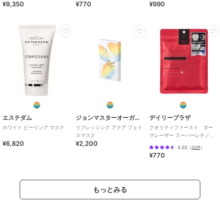
¥9,350
¥770
¥990
エステダム
ジョンマスターオーガニック
デイリープラザ
ホワイト ピーリング マスク
リフレッシング アクア フェイ
クオリティファースト ダー
スマスク
マレーザー スーパーレチノー
¥6,820
¥2,200
ル100マスク 7枚入り
4.65
（
32件
）
¥770
もっとみる