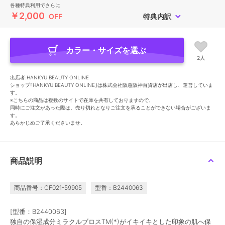
各種特典利用でさらに
￥2,000
OFF
特典内訳
カラー・サイズを選ぶ
2人
出店者:HANKYU BEAUTY ONLINE
ショップ｢HANKYU BEAUTY ONLINE｣は株式会社阪急阪神百貨店が出店し、運営していま
す。
※こちらの商品は複数のサイトで在庫を共有しておりますので、
同時にご注文があった際は、売り切れとなりご注文を承ることができない場合がございま
す。
あらかじめご了承くださいませ。
商品説明
商品番号：CF021-59905
型番：B2440063
[型番：B2440063]
独自の保湿成分ミラクルブロスTM(*)がイキイキとした印象の肌へ保