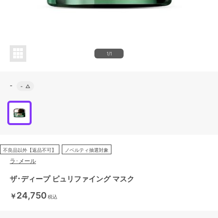
1/1
-
-
△
不良品以外【返品不可】
ノベルティ抽選対象
ラ･メール
ザ･ディープ ピュリファイング マスク
24,750
￥
税込