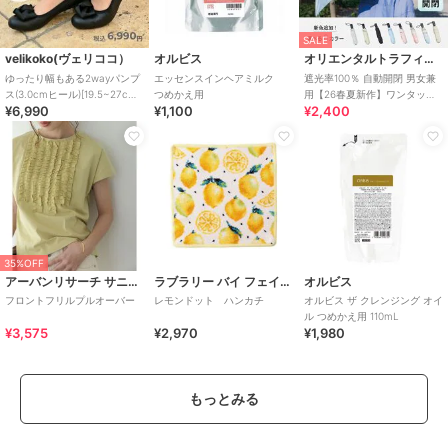
SALE
velikoko(ヴェリココ）
オルビス
オリエンタルトラフィック
ゆったり幅もある2wayパンプ
エッセンスインヘアミルク
遮光率100％ 自動開閉 男女兼
ス(3.0cmヒール)[19.5~27cm]
つめかえ用
用【26春夏新作】ワンタッチ
¥6,990
¥1,100
¥2,400
ラクチンきれいシューズ
晴雨兼用 折りたたみ傘 /G-
0601
35%OFF
アーバンリサーチ サニーレーベル
ラブラリー バイ フェイラー
オルビス
フロントフリルプルオーバー
レモンドット ハンカチ
オルビス ザ クレンジング オイ
ル つめかえ用 110mL
¥3,575
¥2,970
¥1,980
もっとみる