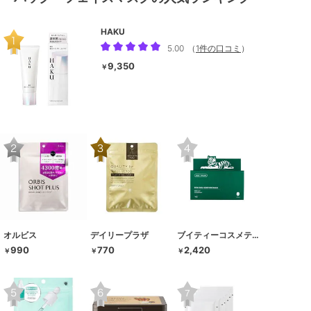
HAKU
5.00
（
1件の口コミ
）
9,350
￥
オルビス
デイリープラザ
ブイティーコスメティクス
990
770
2,420
￥
￥
￥