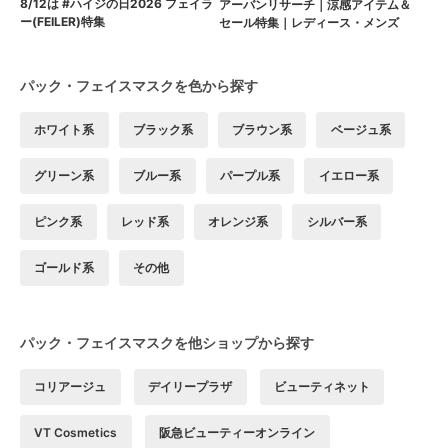
8/12は #ハイジの日2026 フェイラ
アーバンリサーチ｜涼感アイテム＆
ー(FEILER)特集
セール特集｜レディース・メンズ
パック・フェイスマスクを色から探す
ホワイト系
ブラック系
ブラウン系
ベージュ系
グリーン系
ブルー系
パープル系
イエロー系
ピンク系
レッド系
オレンジ系
シルバー系
ゴールド系
その他
パック・フェイスマスクを他ショップから探す
コリアージュ
デイリープラザ
ビューティネット
VT Cosmetics
阪急ビューティーオンライン