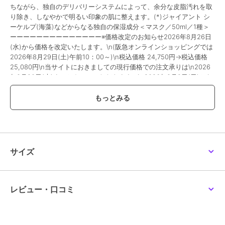
ちながら、独自のデリバリーシステムによって、余分な皮脂汚れを取
り除き、しなやかで明るい印象の肌に整えます。(*)ジャイアント シ
ーケルプ(海藻)などからなる独自の保湿成分＜マスク／50ml／1種＞
ーーーーーーーーーーーーーー※価格改定のお知らせ2026年8月26日
(水)から価格を改定いたします。\n(阪急オンラインショッピングでは
2026年8月29日(土)午前10：00～)\n税込価格 24,750円→税込価格
25,080円\n当サイトにおきましての現行価格での注文承りは\n2026
年8月20日(木)までとさせていただきます。\n2026年8月9日(日)から
2026年8月20日(木)は、こちらで掲載の商品につきまして\nお届け日
のご指定をお伺いする事ができません。\nまた、お支払方法につきま
しては、\nクレジットカード・Amazon Payのみとなります。\n店頭
受取りサービス、コンビ二・郵便局での受取サービスはご利用いただ
けません。\nあしからず、ご了承くださいませ。
サイズ
この商品は、不良品のみ返品を承ります
ブランド
ラ･メール
レビュー・口コミ
ショップ
ラ･メール
商品カテゴリ
スキンケア
／
パック・フェイス
マスク