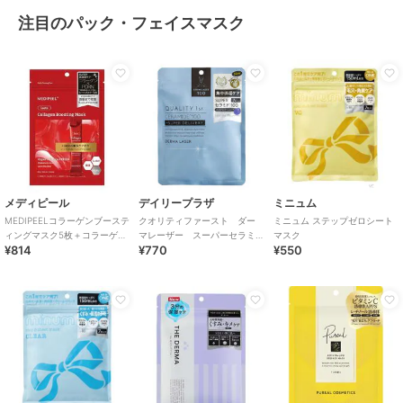
注目のパック・フェイスマスク
メディピール
デイリープラザ
ミニュム
MEDIPEELコラーゲンブーステ
クオリティファースト ダー
ミニュム ステップゼロシート
ィングマスク5枚＋コラーゲン
マレーザー スーパーセラミ
マスク
¥814
¥770
¥550
ラッピングマスク4mL(韓国コ
ド100マスク 7枚入り
スメ)