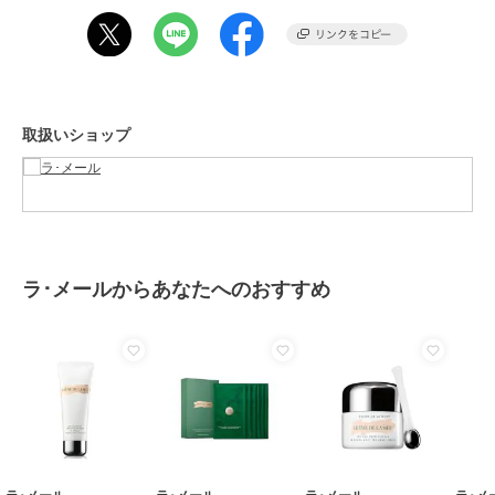
性別タイプ
レディース
スキンケア
／
パック・フェイス
マスク
カラー
-
サイズ
-
取扱いショップ
素材
-
商品のお取り扱い方法
原産国
-
ラ･メールからあなたへのおすすめ