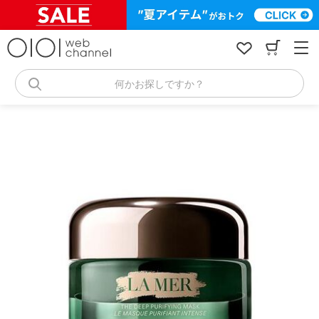
コ
ン
テ
ン
ツ
へ
何かお探しですか？
ス
キ
ッ
プ