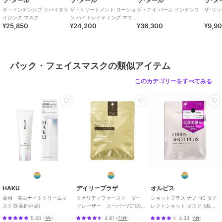
ラ･メール
ラ･メール
ラ･メール
ラ･メ
ザ・インテンシブ リバイタラ
ザ・トリートメント ローショ
ザ・アイ バーム インテンス
ザ･リ
イジング マスク
ン ハイドレイティング マス
¥25,850
¥24,200
¥36,300
¥9,9
ク
パック・フェイスマスクの類似アイテム
このカテゴリーをすべてみる
HAKU
デイリープラザ
オルビス
薬用 美白ナイトクリームマ
クオリティファースト ダー
ショットプラス ナノ NC ダイ
スク(医薬部外品)
マレーザー スーパーVC100
レクトショット マスク 5枚
マスク 7枚入り
（シートマスク）
5.00
4.81
4.33
（
1件
）
（
75件
）
（
6件
）