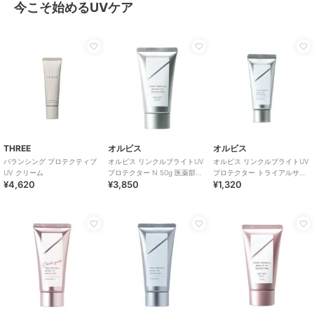
今こそ始めるUVケア
THREE
オルビス
オルビス
バランシング プロテクティブ
オルビス リンクルブライトUV
オルビス リンクルブライトUV
UV クリーム
プロテクター N 50g 医薬部外
プロテクター トライアルサイ
¥4,620
¥3,850
¥1,320
品（顔用日焼け止め）
ズ 15g 医薬部外品 （顔用日焼
け止め）