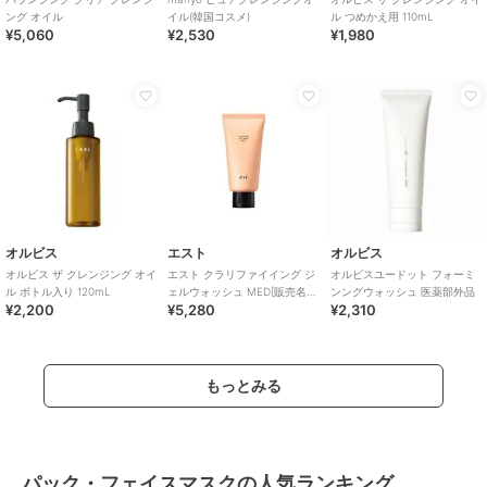
ング オイル
イル(韓国コスメ)
ル つめかえ用 110mL
¥5,060
¥2,530
¥1,980
オルビス
エスト
オルビス
オルビス ザ クレンジング オイ
エスト クラリファイイング ジ
オルビスユードット フォーミ
ル ボトル入り 120mL
ェルウォッシュ MED[販売名：
ンングウォッシュ 医薬部外品
¥2,200
¥5,280
¥2,310
エスト ジェル
もっとみる
パック・フェイスマスクの人気ランキング