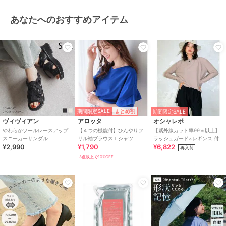
あなたへのおすすめアイテム
期間限定SALE
まとめ割
期間限定SALE
ヴィヴィアン
アロッタ
オシャレボ
やわらかソールレースアップ
【４つの機能付】ひんやりフ
【紫外線カット率99％以上】
スニーカーサンダル
リル袖ブラウスＴシャツ
ラッシュガード×レギンス 付
¥2,990
¥1,790
¥6,822
き タンキニ
再入荷
3点以上で10%OFF