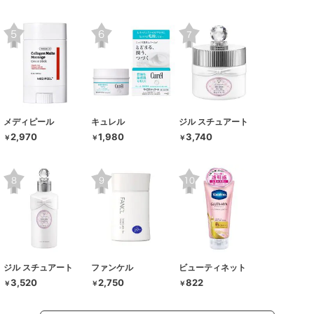
メディピール
キュレル
ジル スチュアート
2,970
1,980
3,740
￥
￥
￥
ジル スチュアート
ファンケル
ビューティネット
3,520
2,750
822
￥
￥
￥