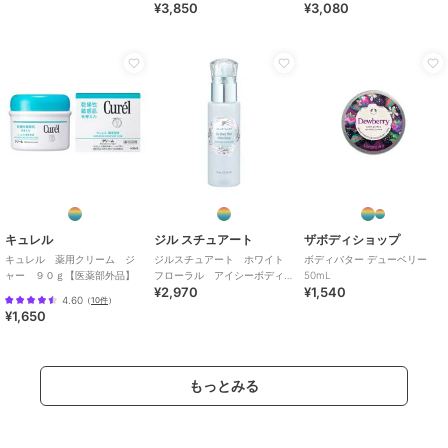
¥3,850
¥3,080
キュレル
ジル スチュアート
ザボディショップ
キュレル 薬用クリーム ジ
ジルスチュアート ホワイト
ボディバター デューベリー
ャー ９０ｇ【医薬部外品】
フローラル アイシーボディ
50mL
¥2,970
¥1,540
ミスト＜限定＞
4.60
（
10件
）
¥1,650
もっとみる