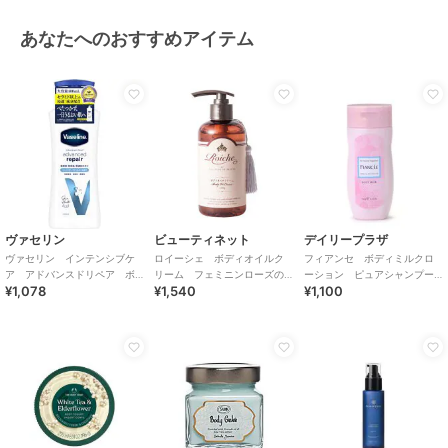
あなたへのおすすめアイテム
ヴァセリン
ビューティネット
デイリープラザ
ヴァセリン インテンシブケ
ロイーシェ ボディオイルク
フィアンセ ボディミルクロ
ア アドバンスドリペア ボ
リーム フェミニンローズの
ーション ピュアシャンプー
¥1,078
¥1,540
¥1,100
ディローション 無香料 ４０
香り
の香り
０ｍｌ