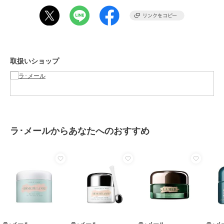
商品カテゴリ
ボディケア
／
ボディローショ
ン・ボディクリーム
性別タイプ
レディース
ボディケア
／
ボディローショ
ン・ボディクリーム
取扱いショップ
カラー
-
サイズ
-
素材
-
商品のお取り扱い方法
原産国
-
ラ･メールからあなたへのおすすめ