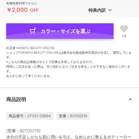
各種特典利用でさらに
￥2,000
OFF
特典内訳
カラー・サイズを選ぶ
1人
出店者:HANKYU BEAUTY ONLINE
ショップ｢HANKYU BEAUTY ONLINE｣は株式会社阪急阪神百貨店が出店し、運営していま
す。
※こちらの商品は複数のサイトで在庫を共有しておりますので、
同時にご注文があった際は、売り切れとなりご注文を承ることができない場合がございま
す。
あらかじめご了承くださいませ。
商品説明
商品番号：CF021-59894
型番：B21O0219
[型番：B21O0219]
水分の不足しがちな肌に潤いを与え、なめらかに整えるボディーロー