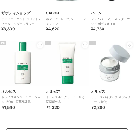
ザボディショップ
SABON
ハーン
ボディヨーグルト ホワイトテ
ボディジュレ デリケート・ジ
ジュニパーベリー＆シダーウ
ィー＆エルダーフラワー
ャスミン
ッド ボディオイル
¥3,300
¥4,620
¥4,730
200mL
PR
PR
PR
オルビス
オルビス
オルビス
ドライスキンジェルローショ
ドライスキンクリーム 85g
リリースバイタッチ ボディク
ン 150mL 医薬部外品
医薬部外品
リーム 190g
1,540
1,320
2,200
¥
¥
¥