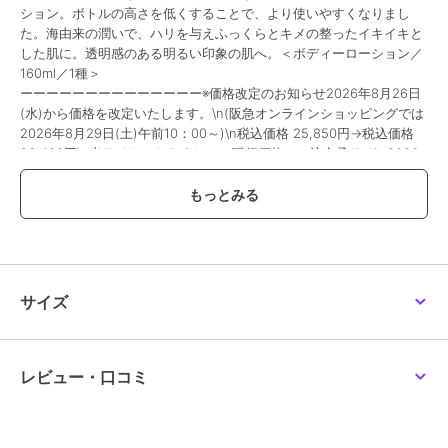
ション。ボトルの高さを低くすることで、より使いやすくなりまし
た。海由来の潤いで、ハリを与えふっくらとキメの整ったイキイキと
した肌に。透明感のある明るい印象の肌へ。＜ボディーローション／
160ml／1種＞
ーーーーーーーーーーーーーー※価格改定のお知らせ2026年8月26日
(水)から価格を改定いたします。\n(阪急オンラインショッピングでは
2026年8月29日(土)午前10：00～)\n税込価格 25,850円→税込価格
26,400円\n当サイトにおきましての現行価格での注文承りは\n2026
年8月20日(木)までとさせていただきます。\n2026年8月9日(日)から
2026年8月20日(木)は、こちらで掲載の商品につきまして\nお届け日
のご指定をお伺いする事ができません。\nまた、お支払方法につきま
しては、\nクレジットカード・Amazon Payのみとなります。\n店頭
受取りサービス、コンビ二・郵便局での受取サービスはご利用いただ
けません。\nあしからず、ご了承くださいませ。
除外
サイズ
この商品は、不良品のみ返品を承ります
レビュー・口コミ
ブランド
ラ･メール
ショップ
ラ･メール