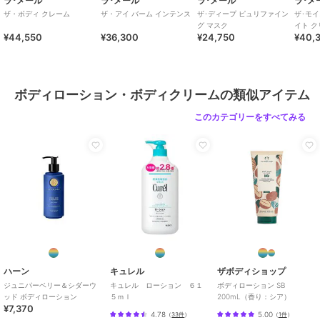
ラ･メール
ラ･メール
ラ･メール
ラ･メ
ザ・ボディ クレーム
ザ・アイ バーム インテンス
ザ･ディープ ピュリファイン
ザ･モ
グ マスク
イト 
¥44,550
¥36,300
¥24,750
¥40,
ボディローション・ボディクリームの類似アイテム
このカテゴリーをすべてみる
ハーン
キュレル
ザボディショップ
ジュニパーベリー＆シダーウ
キュレル ローション ６１
ボディローション SB
ッド ボディローション
５ｍｌ
200mL（香り：シア）
¥7,370
4.78
5.00
（
33件
）
（
1件
）