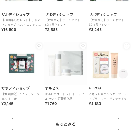
ザボディショップ
ザボディショップ
ザボディショップ
【50周年記念セット】ザボデ
【数量限定】ポーチギフト
【数量限定】ポーチギフト
ィショップ ベスト コレクショ
SB（香り：シア）
SB（香り：シア）
¥16,500
¥3,685
¥3,245
ン
ザボディショップ
オルビス
ETVOS
【数量限定】ミニシャワージ
オルビスユードット トライア
ミネラルＵＶシルキーフィッ
ェル トリオ
ルセット 医薬部外品
トプライマー リミテッドキ
¥2,145
¥1,760
¥4,180
ット
もっとみる