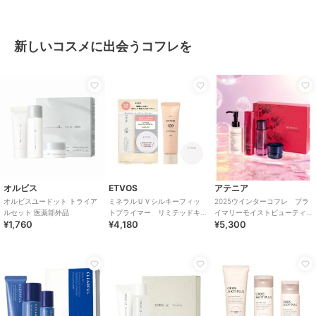
新しいコスメに出会うコフレを
オルビス
ETVOS
アテニア
オルビスユードット トライア
ミネラルＵＶシルキーフィッ
2025ウインターコフレ プラ
ルセット 医薬部外品
トプライマー リミテッドキ
イマリーモイストビューティ
¥1,760
¥4,180
¥5,300
ット
ー