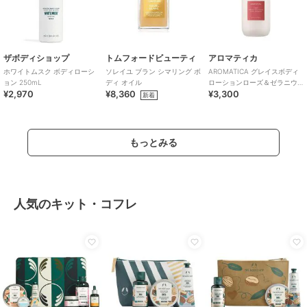
ザボディショップ
トムフォードビューティ
アロマティカ
ホワイトムスク ボディローシ
ソレイユ ブラン シマリング ボ
AROMATICA グレイスボディ
ョン 250mL
ディ オイル
ローションローズ＆ゼラニウ
¥2,970
¥8,360
¥3,300
ム(韓国コスメ)
新着
もっとみる
人気のキット・コフレ