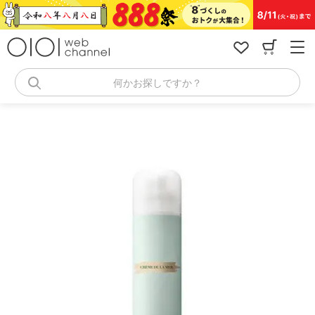
コ
ン
テ
ン
ツ
へ
何かお探しですか？
ス
キ
ッ
プ