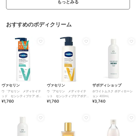
もっとみる
おすすめのボディクリーム
ヴァセリン
ヴァセリン
ザボディショップ
ウ゛アセリン メディケイテ
ウ゛アセリン メディケイテ
ホワイトムスク ボディローシ
ッド センシティブケア ボデ
ット センシティブケアボデ
ョン 400mL
¥1,760
¥1,760
¥3,740
ィローションうるおいケア３
ィローション美肌ケア３５０
５０ｍｌ 医薬部外品
ｍｌ 医薬部外品