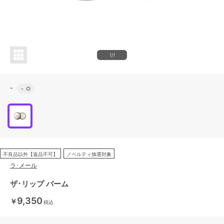
1/1
-
-
○
不良品以外【返品不可】
ノベルティ抽選対象
ラ･メール
ザ･リップ バーム
9,350
￥
税込