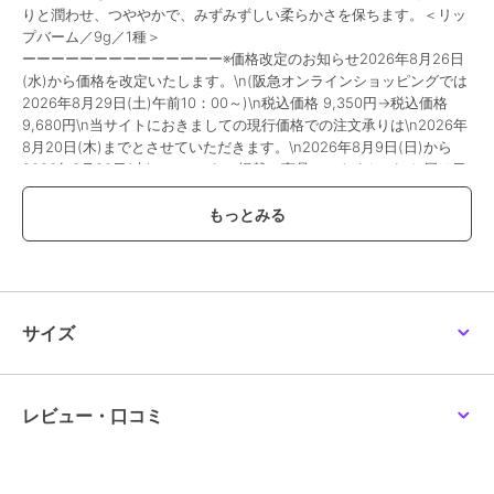
りと潤わせ、つややかで、みずみずしい柔らかさを保ちます。＜リッ
プバーム／9g／1種＞
ーーーーーーーーーーーーーー※価格改定のお知らせ2026年8月26日
(水)から価格を改定いたします。\n(阪急オンラインショッピングでは
2026年8月29日(土)午前10：00～)\n税込価格 9,350円→税込価格
9,680円\n当サイトにおきましての現行価格での注文承りは\n2026年
8月20日(木)までとさせていただきます。\n2026年8月9日(日)から
2026年8月20日(木)は、こちらで掲載の商品につきまして\nお届け日
のご指定をお伺いする事ができません。\nまた、お支払方法につきま
しては、\nクレジットカード・Amazon Payのみとなります。\n店頭
受取りサービス、コンビ二・郵便局での受取サービスはご利用いただ
けません。\nあしからず、ご了承くださいませ。
除外
サイズ
この商品は、不良品のみ返品を承ります
ブランド
ラ･メール
レビュー・口コミ
ショップ
ラ･メール
商品カテゴリ
リップ・リップケア
／
リップク
リーム・リップバーム