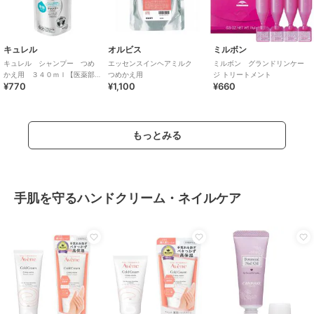
キュレル
オルビス
ミルボン
キュレル シャンプー つめ
エッセンスインヘアミルク
ミルボン グランドリンケー
かえ用 ３４０ｍｌ【医薬部
つめかえ用
ジ トリートメント
¥770
¥1,100
¥660
外品】
もっとみる
手肌を守るハンドクリーム・ネイルケア