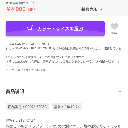
各種特典利用でさらに
￥4,000
OFF
特典内訳
カラー・サイズを選ぶ
18人
出店者:HANKYU BEAUTY ONLINE
ショップ｢HANKYU BEAUTY ONLINE｣は株式会社阪急阪神百貨店が出店し、運営していま
す。
※こちらの商品は複数のサイトで在庫を共有しておりますので、
同時にご注文があった際は、売り切れとなりご注文を承ることができない場合がございま
す。
あらかじめご了承くださいませ。
商品説明
商品番号：CF021-59858
型番：B1940124
[型番：B1940124]
乾燥しがちなリップゾーンのための潤いケア。唇や唇の周りをしっと