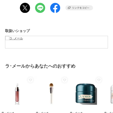
性別タイプ
レディース
リップ・リップケア
／
リップク
リーム・リップバーム
カラー
-
サイズ
-
取扱いショップ
素材
-
商品のお取り扱い方法
原産国
-
ラ･メールからあなたへのおすすめ