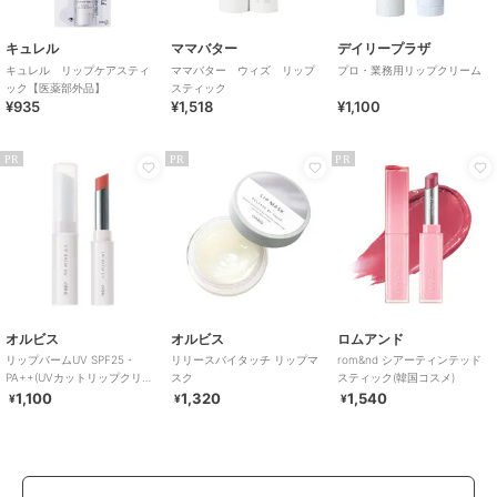
キュレル
ママバター
デイリープラザ
キュレル リップケアスティ
ママバター ウィズ リップ
プロ・業務用リップクリーム
ック【医薬部外品】
スティック
¥935
¥1,518
¥1,100
PR
PR
PR
オルビス
オルビス
ロムアンド
リップバームUV SPF25・
リリースバイタッチ リップマ
rom&nd シアーティンテッド
PA++(UVカットリップクリー
スク
スティック(韓国コスメ)
ム）
1,100
1,320
1,540
¥
¥
¥