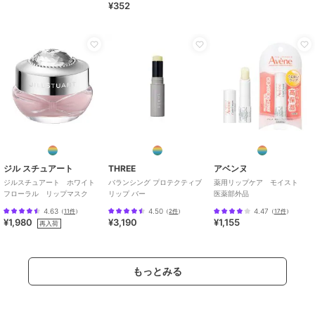
¥352
ジル スチュアート
THREE
アベンヌ
ジルスチュアート ホワイト
バランシング プロテクティブ
薬用リップケア モイスト
フローラル リップマスク
リップ バー
医薬部外品
4.63
4.50
4.47
（
11件
）
（
2件
）
（
17件
）
¥1,980
¥3,190
¥1,155
再入荷
もっとみる