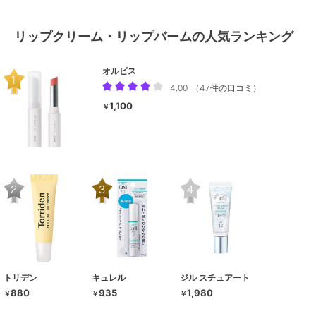
リップクリーム・リップバームの人気ランキング
オルビス
4.00
（
47件の口コミ
）
1,100
￥
トリデン
キュレル
ジル スチュアート
880
935
1,980
￥
￥
￥