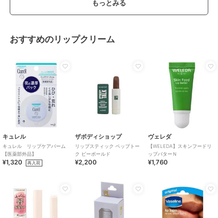
もっとみる
おすすめのリップクリーム
キュレル
ザボディショップ
ヴェレダ
キュレル リップケアバーム
リップスティック ペップトー
【WELEDA】スキンフードリ
【医薬部外品】
ク ビーボールド
ップバターＮ
¥1,320
¥2,200
¥1,760
再入荷