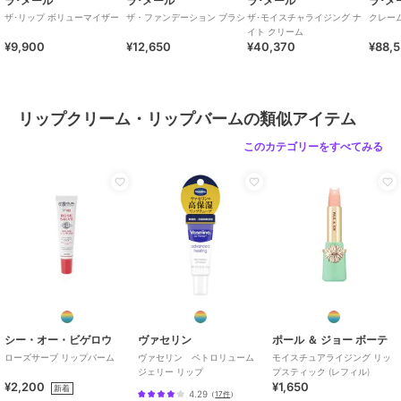
ラ･メール
ラ･メール
ラ･メール
ラ･メ
ザ･リップ ボリューマイザー
ザ・ファンデーション ブラシ
ザ･モイスチャライジング ナ
クレー
イト クリーム
¥9,900
¥12,650
¥40,370
¥88,
リップクリーム・リップバームの類似アイテム
このカテゴリーをすべてみる
シー・オー・ビゲロウ
ヴァセリン
ポール ＆ ジョー ボーテ
ローズサーブ リップバーム
ヴァセリン ペトロリューム
モイスチュアライジング リッ
ジェリー リップ
プスティック (レフィル)
¥2,200
¥1,650
新着
4.29
（
17件
）