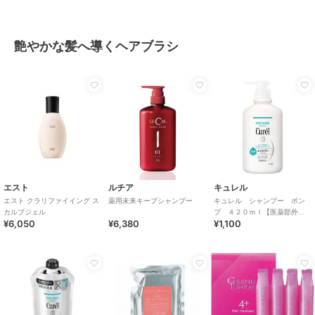
艶やかな髪へ導くヘアブラシ
エスト
ルチア
キュレル
エスト クラリファイイング ス
薬用未来キープシャンプー
キュレル シャンプー ポン
カルプジェル
プ ４２０ｍｌ【医薬部外
¥6,050
¥6,380
¥1,100
品】