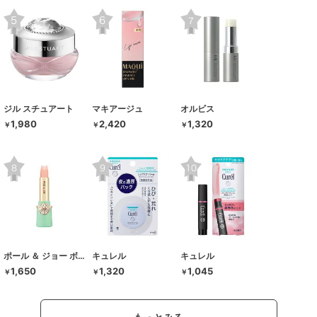
ジル スチュアート
マキアージュ
オルビス
1,980
2,420
1,320
￥
￥
￥
ポール ＆ ジョー ボーテ
キュレル
キュレル
1,650
1,320
1,045
￥
￥
￥