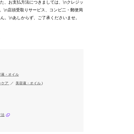
また、お支払方法につきましては、\nクレジッ
ます。\n店頭受取りサービス、コンビ二・郵便局
ん。\nあしからず、ご了承くださいませ。
す
容液・オイル
ンケア
／
美容液・オイル
)
方法