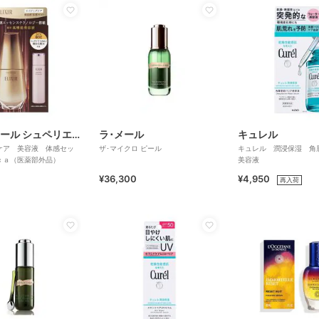
エリクシール シュペリエル
ラ･メール
キュレル
ケア 美容液 体感セッ
ザ･マイクロ ピール
キュレル 潤浸保湿 角
ｃａ（医薬部外品）
美容液
¥36,300
¥4,950
再入荷