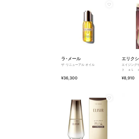
ラ･メール
ザ･リニューアル オイル
エイジング
ト ａＬ 
¥36,300
¥8,910