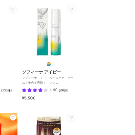
ソフィーナ アイピー
ソフィーナ ｉＰ ベースケア セラ
ム＜土台美容液＞ ９０Ｇ
4.40
（
133件
）
（
66件
）
¥5,500