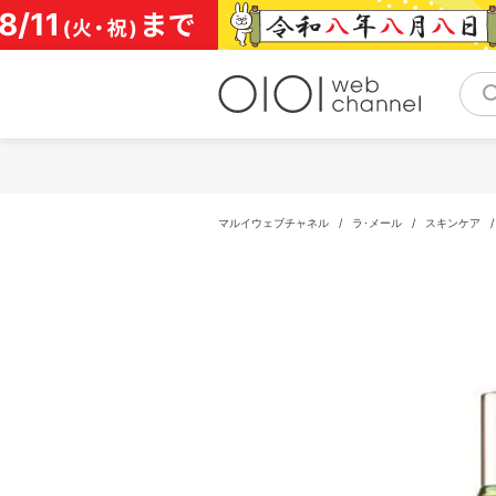
コ
ン
テ
ン
ツ
へ
ス
キ
ッ
プ
マルイウェブチャネル
/
ラ･メール
/
スキンケア