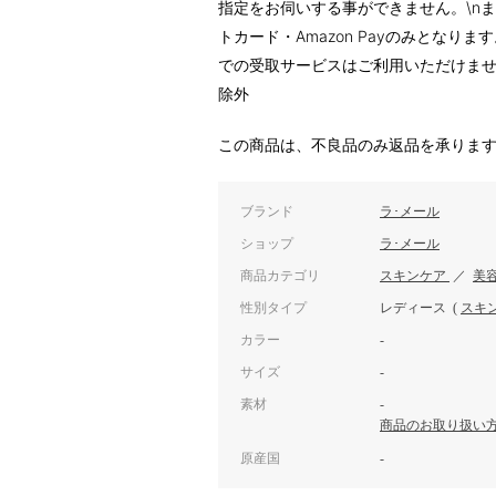
指定をお伺いする事ができません。\n
トカード・Amazon Payのみとなり
での受取サービスはご利用いただけませ
除外
この商品は、不良品のみ返品を承りま
ブランド
ラ･メール
ショップ
ラ･メール
商品カテゴリ
スキンケア
／
美
性別タイプ
レディース
(
スキ
カラー
-
サイズ
-
素材
-
商品のお取り扱い
原産国
-