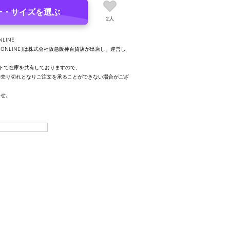
ー・サイズを選ぶ
2人
NLINE
UTY ONLINE｣は株式会社阪急阪神百貨店が出店し、運営し
トで在庫を共有しておりますので、
、売り切れとなりご注文を承ることができない場合がござ
ませ。