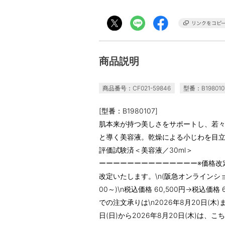
商品説明
商品番号：CF021-59846
型番：B198010
[型番：B1980107]
肌本来が持つ美しさをサポートし、若
と導く美容液。乾燥による小じわを目立た
評価試験済＜美容液／30ml＞
ーーーーーーーーーーーーーー※価格改定
改定いたします。\n(阪急オンラインショ
00～)\n税込価格 60,500円→税込価
での注文承りは\n2026年8月20日(木
日(日)から2026年8月20日(木)は