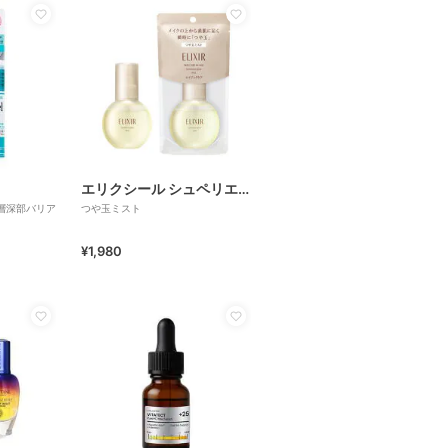
エリクシール シュペリエル
層深部バリア
つや玉ミスト
¥1,980