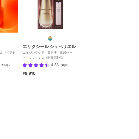
エリクシール シュペリエル
ールリペアセ
エイジングケア 美容液 体感セッ
ト ａＬ ｃａ（医薬部外品）
4.83
（
17件
）
（
6件
）
¥8,910