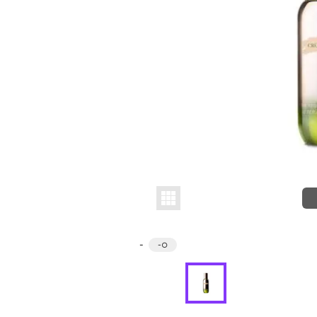
-
-
○