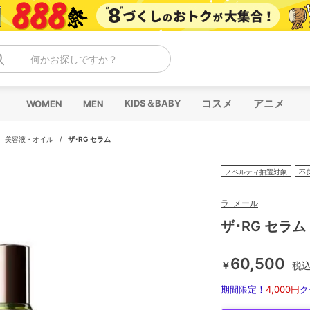
何かお探しですか？
コスメ
アニメ
KIDS＆BABY
WOMEN
MEN
/
美容液・オイル
/
ザ･RG セラム
ノベルティ抽選対象
不
ラ･メール
ザ･RG セラム
60,500
￥
税
期間限定！
4,000円
ク