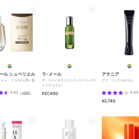
ール シュペリエル
ラ･メール
アテニア
 ａａ （つけかえ用）医
ザ・リバイタライジング ハイドレイテ
アイ リンクルセラム
ィング セラム
4.83
4.44
（
145件
）
¥37,400
¥3,740