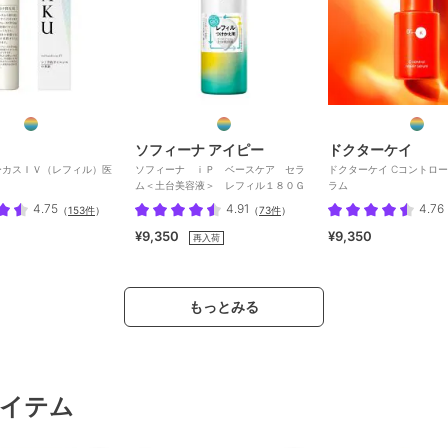
ソフィーナ アイピー
ドクターケイ
ーカスＩＶ（レフィル）医
ソフィーナ ｉＰ ベースケア セラ
ドクターケイ Cコントロ
ム＜土台美容液＞ レフィル１８０Ｇ
ラム
4.75
4.91
4.76
（
153件
）
（
73件
）
¥9,350
¥9,350
再入荷
もっとみる
イテム